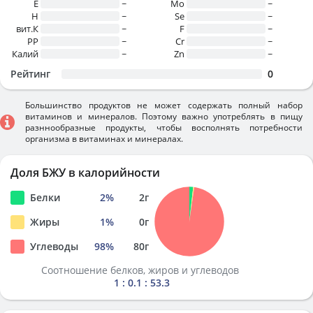
E
~
Mo
~
H
~
Se
~
вит.К
~
F
~
PP
~
Cr
~
Калий
~
Zn
~
Рейтинг
0
Большинство продуктов не может содержать полный набор
витаминов и минералов. Поэтому важно употреблять в пищу
разннообразные продукты, чтобы восполнять потребности
организма в витаминах и минералах.
Доля БЖУ в калорийности
Белки
2
%
2
г
Жиры
1
%
0
г
Углеводы
98
%
80
г
Соотношение белков, жиров и углеводов
1 : 0.1 : 53.3