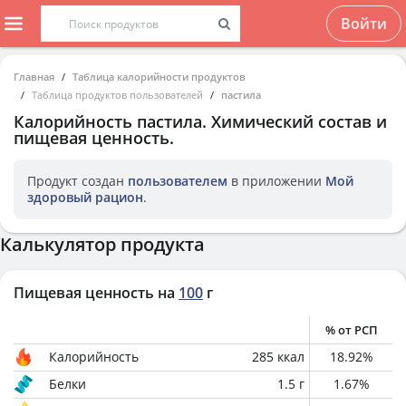
Войти
Главная
Таблица калорийности продуктов
Таблица продуктов пользователей
пастила
Калорийность
пастила
. Химический состав и
пищевая ценность.
Продукт создан
пользователем
в приложении
Мой
здоровый рацион
.
Калькулятор продукта
Пищевая ценность на
100
г
% от РСП
Калорийность
285
ккал
18.92
%
Белки
1.5
г
1.67
%