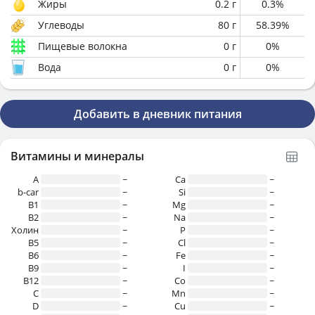
Жиры
0.2
г
0.3
%
Углеводы
80
г
58.39
%
Пищевые волокна
0
г
0
%
Вода
0
г
0
%
Добавить в дневник питания
Витамины и минералы
A
~
Ca
~
b-car
~
Si
~
В1
~
Mg
~
B2
~
Na
~
Холин
~
P
~
B5
~
Cl
~
B6
~
Fe
~
B9
~
I
~
B12
~
Co
~
C
~
Mn
~
D
~
Cu
~