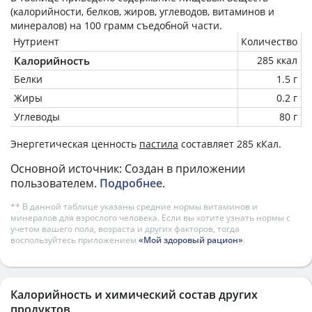
(калорийности, белков, жиров, углеводов, витаминов и
минералов) на
100 грамм
съедобной части.
Нутриент
Количество
Калорийность
285 ккал
Белки
1.5 г
Жиры
0.2 г
Углеводы
80 г
Энергетическая ценность
пастила
составляет 285 кКал.
Основной источник: Создан в приложении
пользователем.
Подробнее
.
** В данной таблице указаны средние нормы витаминов и
минералов для взрослого человека. Если вы хотите узнать нормы с
учетом вашего пола, возраста и других факторов, тогда
воспользуйтесь приложением
«Мой здоровый рацион»
.
Калорийность и химический состав других
продуктов