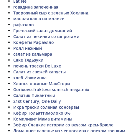
Eat Ne
говядина запеченная
Творожный сыр с зеленью Хохланд
манная каша на молоке
рафаэлло
Греческий салат домашний
Салат из пекинки со шпротами
Конфеты Рафаэлло
Ролл нежный
салат из кальмара
Сяке Тядьзуки
печень трески De Luxe
Салат из свежей капусты
хлеб Изюминка
Хлопья овсяные МакСтори
Gorixovo-fruktova sumisch mega-mix
Салатик Пикантный
21st Century, One Daily
Икра трески соленая консервы
Кефир Тольяттимолоко 0%
Компливит Мама витамины
Зефир Сладкие истории со вкусом крем-брюле
Домашнее варенье из чернослива с орехом грецким