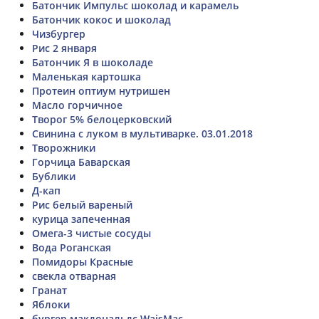
Батончик Импульс шоколад и карамель
Батончик кокос и шоколад
Чизбургер
Рис 2 января
Батончик Я в шоколаде
Маленькая картошка
Протеин оптиум нутришен
Масло горчичное
Творог 5% белоцерковский
Свинина с луком в мультиварке. 03.01.2018
Творожники
Горчица Баварская
Бублики
Д-кап
Рис белый вареный
курица запеченная
Омега-3 чистые сосуды
Вода Роганская
Помидоры Красные
свекла отварная
Гранат
Яблоки
бургер макдональдс WaisMac