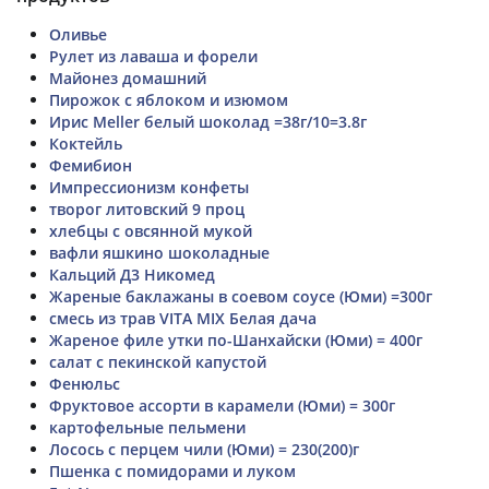
Оливье
Рулет из лаваша и форели
Майонез домашний
Пирожок с яблоком и изюмом
Ирис Meller белый шоколад =38г/10=3.8г
Коктейль
Фемибион
Импрессионизм конфеты
творог литовский 9 проц
хлебцы с овсянной мукой
вафли яшкино шоколадные
Кальций Д3 Никомед
Жареные баклажаны в соевом соусе (Юми) =300г
смесь из трав VITA MIX Белая дача
Жареное филе утки по-Шанхайски (Юми) = 400г
салат с пекинской капустой
Фенюльс
Фруктовое ассорти в карамели (Юми) = 300г
картофельные пельмени
Лосось с перцем чили (Юми) = 230(200)г
Пшенка с помидорами и луком