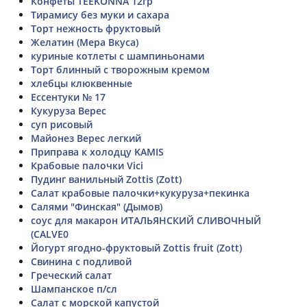
Конфеты TEEKONNA 12гр
Тирамису без муки и сахара
Торт нежность фруктовый
Желатин (Мера Вкуса)
куриные котлеты с шампиньонами
Торт блинный с творожным кремом
хлебцы клюквенные
Ессентуки № 17
Кукуруза Верес
суп рисовый
Майонез Верес легкий
Приправа к холодцу KAMIS
Крабовые палочки Vici
Пудинг ванильный Zottis (Zott)
Салат крабовые палочки+кукуруза+пекинка
Салями "Финская" (Дымов)
соус для макарон ИТАЛЬЯНСКИЙ СЛИВОЧНЫЙ
(CALVE0
Йогурт ягодно-фруктовый Zottis fruit (Zott)
Свинина с подливой
Греческий салат
Шампанское п/сл
Салат с морской капустой