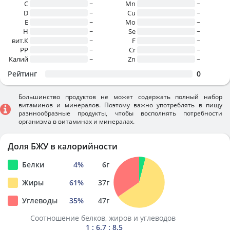
C
~
Mn
~
D
~
Cu
~
E
~
Mo
~
H
~
Se
~
вит.К
~
F
~
PP
~
Cr
~
Калий
~
Zn
~
Рейтинг
0
Большинство продуктов не может содержать полный набор
витаминов и минералов. Поэтому важно употреблять в пищу
разннообразные продукты, чтобы восполнять потребности
организма в витаминах и минералах.
Доля БЖУ в калорийности
Белки
4
%
6
г
Жиры
61
%
37
г
Углеводы
35
%
47
г
Соотношение белков, жиров и углеводов
1 : 6.7 : 8.5