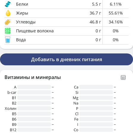
Белки
5.5
г
6.11
%
Жиры
36.7
г
55.61
%
Углеводы
46.8
г
34.16
%
Пищевые волокна
0
г
0
%
Вода
0
г
0
%
Добавить в дневник питания
Витамины и минералы
A
~
Ca
~
b-car
~
Si
~
В1
~
Mg
~
B2
~
Na
~
Холин
~
P
~
B5
~
Cl
~
B6
~
Fe
~
B9
~
I
~
B12
~
Co
~