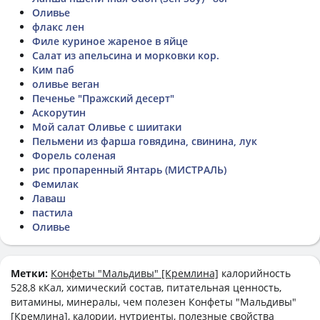
Оливье
флакс лен
Филе куриное жареное в яйце
Салат из апельсина и морковки кор.
Ким паб
оливье веган
Печенье "Пражский десерт"
Аскорутин
Мой салат Оливье с шиитаки
Пельмени из фарша говядина, свинина, лук
Форель соленая
рис пропаренный Янтарь (МИСТРАЛЬ)
Фемилак
Лаваш
пастила
Оливье
Метки:
Конфеты "Мальдивы" [Кремлина]
калорийность
528,8 кКал, химический состав, питательная ценность,
витамины, минералы, чем полезен Конфеты "Мальдивы"
[Кремлина], калории, нутриенты, полезные свойства