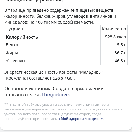
В таблице приведено содержание пищевых веществ
(калорийности, белков, жиров, углеводов, витаминов и
минералов) на
100 грамм
съедобной части.
Нутриент
Количество
Калорийность
528.8 ккал
Белки
5.5 г
Жиры
36.7 г
Углеводы
46.8 г
Энергетическая ценность
Конфеты "Мальдивы"
[Кремлина]
составляет 528,8 кКал.
Основной источник: Создан в приложении
пользователем.
Подробнее
.
** В данной таблице указаны средние нормы витаминов и
минералов для взрослого человека. Если вы хотите узнать нормы с
учетом вашего пола, возраста и других факторов, тогда
воспользуйтесь приложением
«Мой здоровый рацион»
.