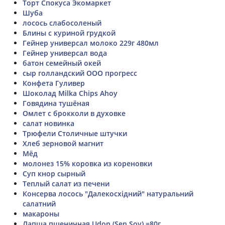
Торт Спокуса Экомаркет
Шуба
лосось слабосоленый
Блины с куриной грудкой
Гейнер универсал молоко 229г 480мл
Гейнер универсал вода
батон семейный окей
сыр голландский ООО прогресс
Конфета Гуливер
Шоколад Milka Chips Ahoy
Говядина тушёная
Омлет с брокколи в духовке
салат новинка
Трюфели Столичные штучки
Хлеб зерновой магнит
Мёд
молонез 15% коровка из кореновки
Суп кнор сырный
Теплый салат из печени
Консерва лосось "Далекосхiдний" натуральний
салатний
макароны
Лапша пшеничная Udon (Sen Soy) =80г