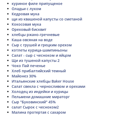
куриное филе припущеное
Оладьи с луком
Кедровая мука
щи из квашеной капусты со сметаной
Кокосовая мука
Ореховый бисквит
хлебцы ржано-гречневые
Каша овсяная на воде
Сыр с грушей и грецким орехом
котлеты курица-шампиньоны
Салат - сыр с чесноком и яйцом
Щи из тушеной капусты 2
Чоко Пай печенье
Хлеб прибалтийский темный
Майонез 30%
Итальянские хлебцы Baker House
Салат свекла с черносливом и орехами
Холодец из индейки и курицы
Пельмени домашние мираторг
Сыр "Буковинский" 45%
салат Сырок с чесноком2
Малина протертая с сахаром