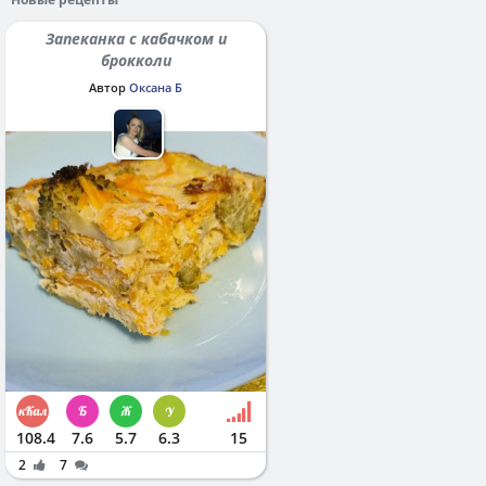
Запеканка с кабачком и
брокколи
Автор
Оксана Б
108.4
7.6
5.7
6.3
15
2
7