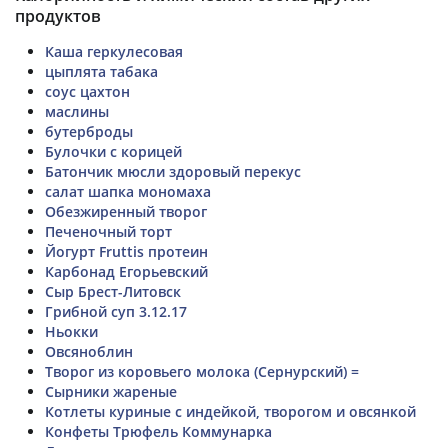
продуктов
Каша геркулесовая
цыплята табака
соус цахтон
маслины
бутерброды
Булочки с корицей
Батончик мюсли здоровый перекус
салат шапка мономаха
Обезжиренный творог
Печеночный торт
Йогурт Fruttis протеин
Карбонад Егорьевский
Сыр Брест-Литовск
Грибной суп 3.12.17
Ньокки
Овсяноблин
Творог из коровьего молока (Сернурский) =
Сырники жареные
Котлеты куриные с индейкой, творогом и овсянкой
Конфеты Трюфель Коммунарка