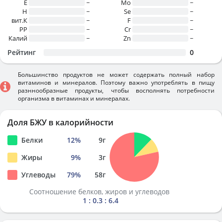
E
~
Mo
~
H
~
Se
~
вит.К
~
F
~
PP
~
Cr
~
Калий
~
Zn
~
Рейтинг
0
Большинство продуктов не может содержать полный набор
витаминов и минералов. Поэтому важно употреблять в пищу
разннообразные продукты, чтобы восполнять потребности
организма в витаминах и минералах.
Доля БЖУ в калорийности
Белки
12
%
9
г
Жиры
9
%
3
г
Углеводы
79
%
58
г
Соотношение белков, жиров и углеводов
1 : 0.3 : 6.4