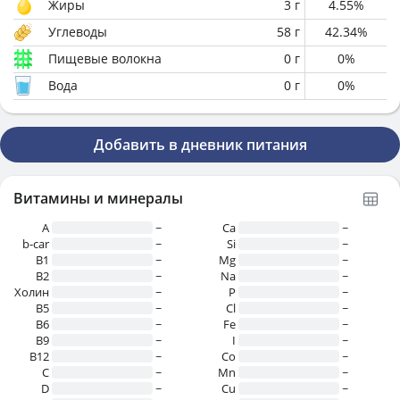
Жиры
3
г
4.55
%
Углеводы
58
г
42.34
%
Пищевые волокна
0
г
0
%
Вода
0
г
0
%
Добавить в дневник питания
Витамины и минералы
A
~
Ca
~
b-car
~
Si
~
В1
~
Mg
~
B2
~
Na
~
Холин
~
P
~
B5
~
Cl
~
B6
~
Fe
~
B9
~
I
~
B12
~
Co
~
C
~
Mn
~
D
~
Cu
~