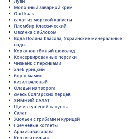
Луви
Молочный заварной крем
Oud kaas
салат из морской капусты
Пломбир Классический
Овсянка с яблоком
Вода Поляна Квасова, Украинские минеральные
воды
Коркунов тёмный шоколад
Консервированные персики
Чизкейк с персиками
хлеб урицкий
борщ мамин
кизил вяленый
Оладьи из творога
смесь болгарских перцев
ЗИМНИЙ САЛАТ
Щи из тушеной капусты
Салат
Жюльен с грибами и курицей
Гречневые котлеты
Арахисовая халва
Крокус-грильяж