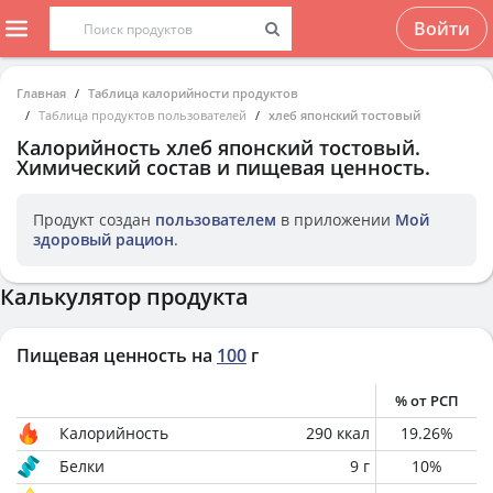
Войти
Главная
Таблица калорийности продуктов
Таблица продуктов пользователей
хлеб японский тостовый
Калорийность
хлеб японский тостовый
.
Химический состав и пищевая ценность.
Продукт создан
пользователем
в приложении
Мой
здоровый рацион
.
Калькулятор продукта
Пищевая ценность на
100
г
% от РСП
Калорийность
290
ккал
19.26
%
Белки
9
г
10
%