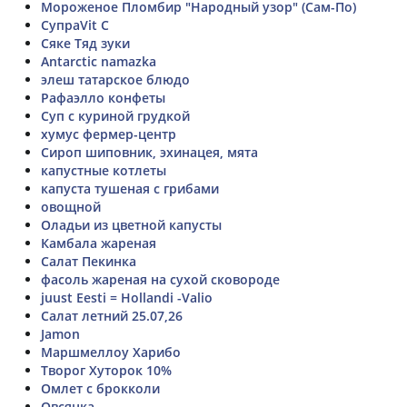
Мороженое Пломбир "Народный узор" (Сам-По)
СупраVit C
Сяке Тяд зуки
Antarctic namazka
элеш татарское блюдо
Рафаэлло конфеты
Суп с куриной грудкой
хумус фермер-центр
Сироп шиповник, эхинацея, мята
капустные котлеты
капуста тушеная с грибами
овощной
Оладьи из цветной капусты
Камбала жареная
Салат Пекинка
фасоль жареная на сухой сковороде
juust Eesti = Hollandi -Valio
Салат летний 25.07,26
Jamon
Маршмеллоу Харибо
Творог Хуторок 10%
Омлет с брокколи
Овсянка