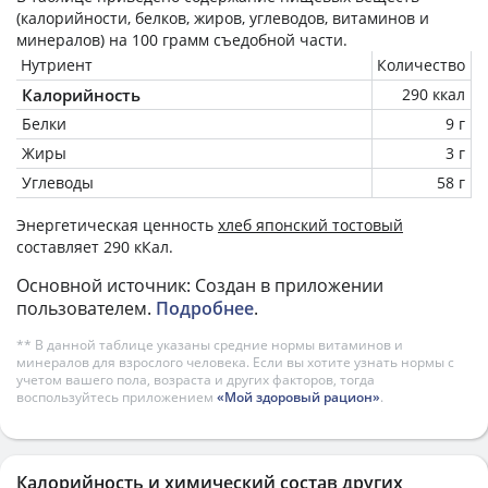
(калорийности, белков, жиров, углеводов, витаминов и
минералов) на
100 грамм
съедобной части.
Нутриент
Количество
Калорийность
290 ккал
Белки
9 г
Жиры
3 г
Углеводы
58 г
Энергетическая ценность
хлеб японский тостовый
составляет 290 кКал.
Основной источник: Создан в приложении
пользователем.
Подробнее
.
** В данной таблице указаны средние нормы витаминов и
минералов для взрослого человека. Если вы хотите узнать нормы с
учетом вашего пола, возраста и других факторов, тогда
воспользуйтесь приложением
«Мой здоровый рацион»
.
Калорийность и химический состав других