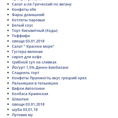
Салат а-ля Греческий по вегану
Конфеты elle
Фарш домашний
Котлеты паровые
Белый соус
Торт бисквитный (Ходы)
Тоффифи
овощи 03.01.2018
Салат " Красное море"
Густера вяленая
сироп для кофе
грибной суп на сливках
Йогурт 1,5% Данон Биобаланс
Сладкель торт
Конфеты Пралинэ'ль вкус грецкий орех
Пельняшки в тельняшке
Вафли Автогонки
Колбаса Краинская
Шашлык
овощи 03.01.2018
шуба 03,01,18
Луговая му