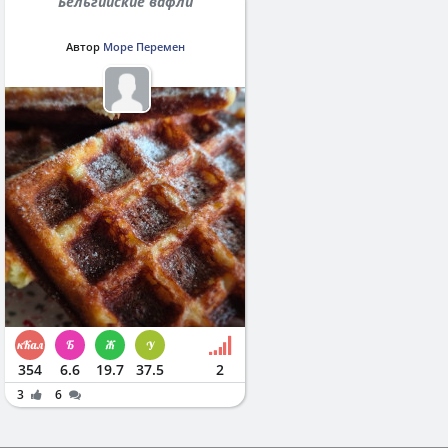
Бельгийские вафли
Автор
Море Перемен
354
6.6
19.7
37.5
2
3
6