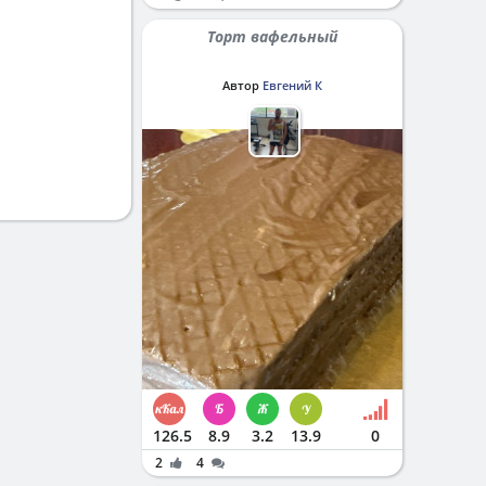
Торт вафельный
Автор
Евгений К
126.5
8.9
3.2
13.9
0
2
4