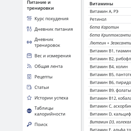
Питание и
Витамины
тренировки
Витамин А, РЭ
Курс похудения
Ретинол
бета Каротин
Дневник питания
бета Криптоксанти
Дневник
Лютеин + Зеаксант
тренировок
Витамин В1, тиамин
Вес и измерения
Витамин В2, рибоф
Общая лента
Витамин В4, холин
Витамин В5, пантот
Рецепты
Витамин В6, пирид
Статьи
Витамин В9, фолаты
Истории успеха
Витамин В12, кобал
Витамин C, аскорби
Таблицы
калорийности
Витамин D, кальци
Витамин D3, холека
Поиск
Витамин Е, альфа т