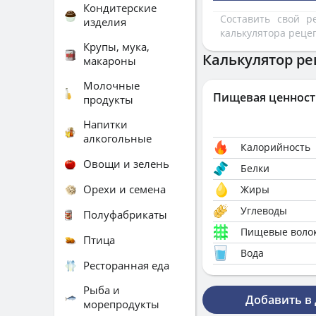
Кондитерские
Составить свой 
изделия
калькулятора реце
Крупы, мука,
Калькулятор ре
макароны
Молочные
Пищевая ценност
продукты
Напитки
алкогольные
Калорийность
Овощи и зелень
Белки
Орехи и семена
Жиры
Углеводы
Полуфабрикаты
Пищевые воло
Птица
Вода
Ресторанная еда
Рыба и
Добавить в
морепродукты