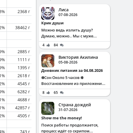
Лиса
.3%
2368 г
07-08-2026
Крик души
.2%
38462 г
Можно ведь излить душу?
Думаю, можно.. Мы с муже...
4
84
.9%
2885 г
Виктория Акилина
.9%
1111 г
05-08-2026
.9%
1395 г
Дневник питания за 04.08.2026
.1%
2618 г
❄️Сон Около 5 часов ❄️
.2%
4545 г
Восстановление из приложени...
.9%
6282 г
8
65
.1%
4688 г
Страна дождей
.1%
42857 г
31-07-2026
.2%
4505 г
Show me the money!
Поиск работы продолжается,
процесс идёт со скрипом...
.4%
743 г