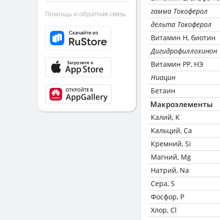
гамма Токоферол
Помощь и обратная связь
дельта Токоферол
Витамин Н, биотин
Дигидрофиллохинон
Витамин РР, НЭ
Ниацин
Бетаин
Макроэлементы
Калий, K
Кальций, Ca
Кремний, Si
Магний, Mg
Натрий, Na
Сера, S
Фосфор, P
Хлор, Cl