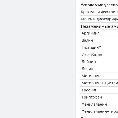
Усвояемые углев
Крахмал и декстри
Моно- и дисахариды
Незаменимые ам
Аргинин*
Валин
Гистидин*
Изолейцин
Лейцин
Лизин
Метионин
Метионин + Цисте
Треонин
Триптофан
Фенилаланин
Фенилаланин+Тиро