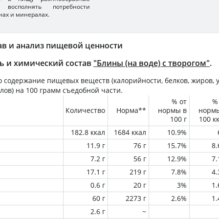
 восполнять потребности
нах и минералах.
ав и анализ пищевой ценности
ь и химический состав
"Блины (на воде) с творогом"
.
 содержание пищевых веществ (калорийности, белков, жиров, у
лов) на
100 грамм
съедобной части.
% от
%
Количество
Норма**
нормы в
норм
100 г
100 к
182.8 ккал
1684 ккал
10.9%
11.9 г
76 г
15.7%
8
7.2 г
56 г
12.9%
7
17.1 г
219 г
7.8%
4
0.6 г
20 г
3%
1
60 г
2273 г
2.6%
1
2.6 г
~