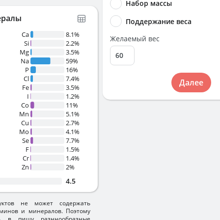
Набор массы
ералы
Поддержание веса
Ca
8.1%
Желаемый вес
Si
2.2%
Mg
3.5%
Na
59%
P
16%
Cl
7.4%
Далее
Fe
3.5%
I
1.2%
Co
11%
Mn
5.1%
Cu
2.7%
Mo
4.1%
Se
7.7%
F
1.5%
Cr
1.4%
Zn
2%
4.5
уктов не может содержать
минов и минералов. Поэтому
ть в пищу разннообразные