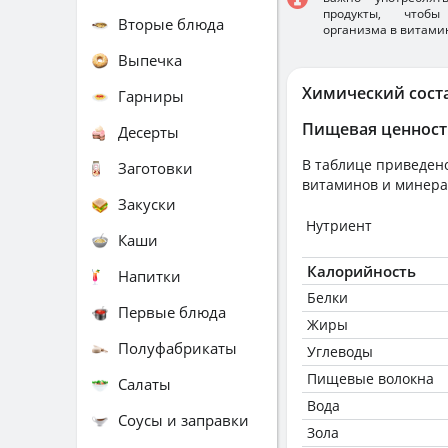
продукты, чтобы
Вторые блюда
организма в витами
Выпечка
Химический сост
Гарниры
Пищевая ценност
Десерты
В таблице приведено
Заготовки
витаминов и минера
Закуски
Нутриент
Каши
Калорийность
Напитки
Белки
Первые блюда
Жиры
Полуфабрикаты
Углеводы
Пищевые волокна
Салаты
Вода
Соусы и заправки
Зола