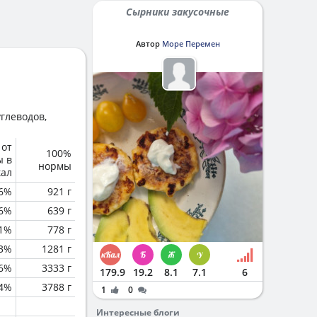
Сырники закусочные
Автор
Море Перемен
глеводов,
 от
100%
ы в
нормы
кал
6%
921 г
.6%
639 г
.1%
778 г
.3%
1281 г
.6%
3333 г
179.9
19.2
8.1
7.1
6
.4%
3788 г
1
0
Интересные блоги