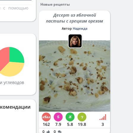
Новые рецепты
те с помощью
Десерт из яблочной
пастилы с грецким орехом
Автор
Надежда
и углеводов
екомендации
162
7.9
5.8
19.8
3
0
0