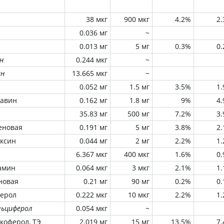
38 мкг
900 мкг
4.2%
2
0.036 мг
~
0.013 мг
5 мг
0.3%
0
н
0.244 мкг
~
ин
13.665 мкг
~
0.052 мг
1.5 мг
3.5%
1
лавин
0.162 мг
1.8 мг
9%
4
35.83 мг
500 мг
7.2%
3
еновая
0.191 мг
5 мг
3.8%
2
оксин
0.044 мг
2 мг
2.2%
1
6.367 мкг
400 мкг
1.6%
0
амин
0.064 мкг
3 мкг
2.1%
1
новая
0.21 мг
90 мг
0.2%
0
ферол
0.222 мкг
10 мкг
2.2%
1
льциферол
0.054 мкг
~
окоферол, ТЭ
2.019 мг
15 мг
13.5%
7