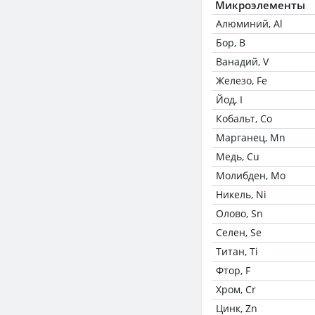
Микроэлементы
Алюминий, Al
Бор, B
Ванадий, V
Железо, Fe
Йод, I
Кобальт, Co
Марганец, Mn
Медь, Cu
Молибден, Mo
Никель, Ni
Олово, Sn
Селен, Se
Титан, Ti
Фтор, F
Хром, Cr
Цинк, Zn