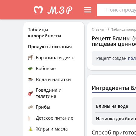
Таблицы
Главная
Таблица кало
калорийности
Рецепт
Блины (н
пищевая ценнос
Продукты питания
Баранина и дичь
Рецепт создан
пол
Бобовые
Вода и напитки
Ингредиенты Бл
Говядина и
телятина
Блины на воде
Грибы
Детское питание
Начинка для блин
Жиры и масла
Способ пригото