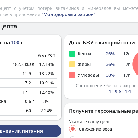
рецепт с учетом потерь витаминов и минералов вы може
птов в приложении
"Мой здоровый рацион"
.
цепта
ь на
100
г
Доля БЖУ в калорийности
Белки
26
%
12
г
% от РСП
182.8
ккал
12.14
%
Жиры
36
%
7
г
11.9
г
13.22
%
Углеводы
38
%
17
г
7.2
г
10.91
%
Соотношение белков, жиров 
1 : 0.6 : 1.4
17.1
г
12.48
%
кна
0.6
г
3
%
60
г
2.24
%
Получите персональные р
Укажите вашу цель
Снижение веса
 дневник питания