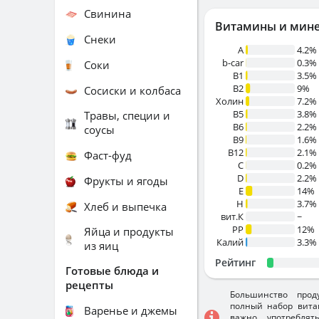
Свинина
Витамины и мин
Снеки
A
4.2%
b-car
0.3%
Соки
В1
3.5%
B2
9%
Сосиски и колбаса
Холин
7.2%
B5
3.8%
Травы, специи и
B6
2.2%
соусы
B9
1.6%
B12
2.1%
Фаст-фуд
C
0.2%
D
2.2%
Фрукты и ягоды
E
14%
H
3.7%
Хлеб и выпечка
вит.К
~
PP
12%
Яйца и продукты
Калий
3.3%
из яиц
Рейтинг
Готовые блюда и
рецепты
Большинство прод
полный набор вита
Варенье и джемы
важно употребля