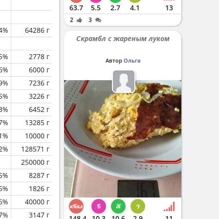
63.7
5.5
2.7
4.1
13
2
3
.4%
64286 г
Скрамбл с жареным луком
.5%
2778 г
Автор
Ольга
.6%
6000 г
.9%
7236 г
.5%
3226 г
.3%
6452 г
.7%
13285 г
.1%
10000 г
.2%
128571 г
250000 г
.5%
8287 г
.5%
1826 г
.6%
40000 г
.7%
3147 г
148.4
10.3
10.6
2.9
11