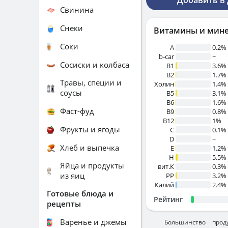
Добавить в
Свинина
Снеки
Витамины и мин
Соки
A
0.2%
b-car
~
Сосиски и колбаса
В1
3.6%
B2
1.7%
Травы, специи и
Холин
1.4%
соусы
B5
3.1%
B6
1.6%
Фаст-фуд
B9
0.8%
B12
1%
Фрукты и ягоды
C
0.1%
D
~
Хлеб и выпечка
E
1.2%
H
5.5%
Яйца и продукты
вит.К
0.3%
из яиц
PP
3.2%
Калий
2.4%
Готовые блюда и
Рейтинг
рецепты
Варенье и джемы
Большинство прод