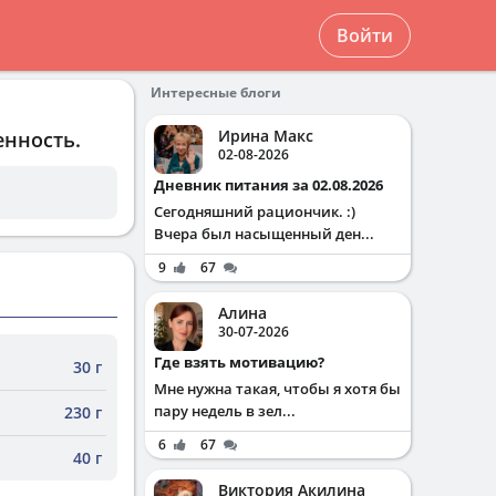
Войти
Интересные блоги
Ирина Макс
енность.
02-08-2026
Дневник питания за 02.08.2026
Сегодняшний рациончик. :)
Вчера был насыщенный ден...
9
67
Алина
30-07-2026
Где взять мотивацию?
30 г
Мне нужна такая, чтобы я хотя бы
пару недель в зел...
230 г
6
67
40 г
Виктория Акилина