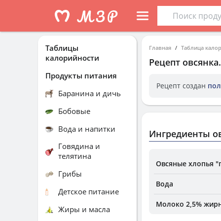
Таблицы
Главная
Таблица кало
калорийности
Рецепт
овсянка
Продукты питания
Рецепт создан
пол
Баранина и дичь
Бобовые
Вода и напитки
Ингредиенты о
Говядина и
телятина
Овсяные хлопья "
Грибы
Вода
Детское питание
Молоко 2,5% жирн
Жиры и масла