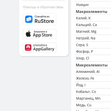
Ниацин
Помощь и обратная связь
Макроэлементы
Калий, K
Кальций, Ca
Магний, Mg
Натрий, Na
Сера, S
Фосфор, P
Хлор, Cl
Микроэлементы
Алюминий, Al
Железо, Fe
Йод, I
Кобальт, Co
Марганец, Mn
Медь, Cu