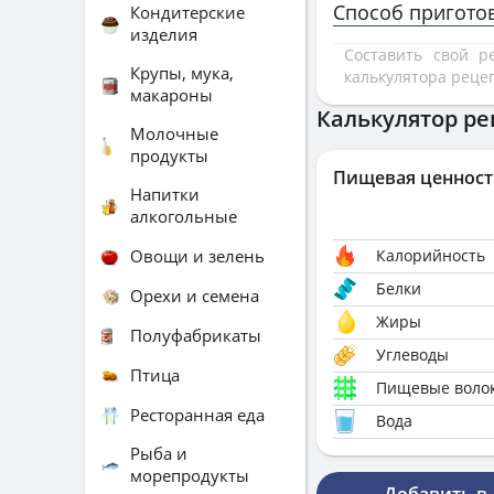
Способ пригото
Кондитерские
изделия
Составить свой 
Крупы, мука,
калькулятора реце
макароны
Калькулятор ре
Молочные
продукты
Пищевая ценност
Напитки
алкогольные
Овощи и зелень
Калорийность
Белки
Орехи и семена
Жиры
Полуфабрикаты
Углеводы
Птица
Пищевые воло
Ресторанная еда
Вода
Рыба и
морепродукты