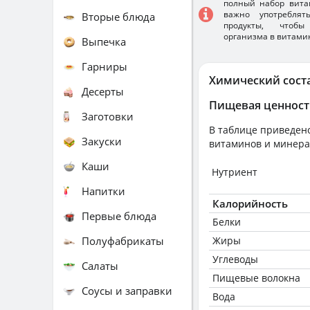
полный набор вита
важно употребля
Вторые блюда
продукты, чтобы
организма в витами
Выпечка
Гарниры
Химический сост
Десерты
Пищевая ценност
Заготовки
В таблице приведено
Закуски
витаминов и минера
Каши
Нутриент
Напитки
Калорийность
Первые блюда
Белки
Полуфабрикаты
Жиры
Углеводы
Салаты
Пищевые волокна
Соусы и заправки
Вода