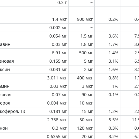
0.3 г
~
1.4 мкг
900 мкг
0.2%
0
0.002 мг
~
0.054 мг
1.5 мг
3.6%
7
лавин
0.03 мг
1.8 мг
1.7%
3
6.91 мг
500 мг
1.4%
2
еновая
0.155 мг
5 мг
3.1%
6
оксин
0.031 мг
2 мг
1.6%
3
3.011 мкг
400 мкг
0.8%
1
амин
0.03 мкг
3 мкг
1%
2
новая
0.07 мг
90 мг
0.1%
0
ферол
0.004 мкг
10 мкг
окоферол, ТЭ
0.181 мг
15 мг
1.2%
2
2.738 мкг
50 мкг
5.5%
11
инон
0.3 мкг
120 мкг
0.3%
0
0.6355 мг
20 мг
3.2%
6