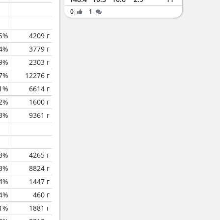
0
1
5%
4209 г
.4%
3779 г
9%
2303 г
.7%
12276 г
.1%
6614 г
.2%
1600 г
.3%
9361 г
.8%
4265 г
.3%
8824 г
.4%
1447 г
.4%
460 г
.1%
1881 г