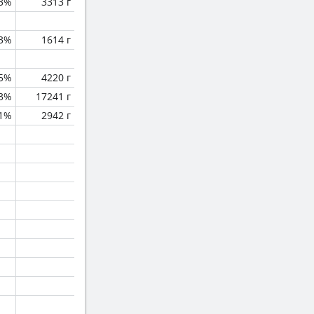
.3%
3313 г
3%
1614 г
5%
4220 г
.3%
17241 г
.1%
2942 г