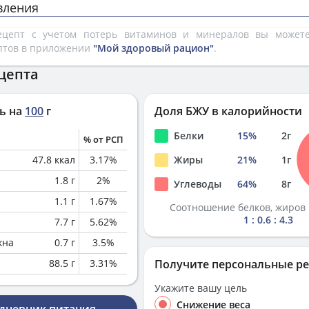
вления
рецепт с учетом потерь витаминов и минералов вы може
птов в приложении
"Мой здоровый рацион"
.
цепта
ь на
100
г
Доля БЖУ в калорийности
Белки
15
%
2
г
% от РСП
47.8
ккал
3.17
%
Жиры
21
%
1
г
1.8
г
2
%
Углеводы
64
%
8
г
1.1
г
1.67
%
Соотношение белков, жиров 
1 : 0.6 : 4.3
7.7
г
5.62
%
кна
0.7
г
3.5
%
88.5
г
3.31
%
Получите персональные р
Укажите вашу цель
Снижение веса