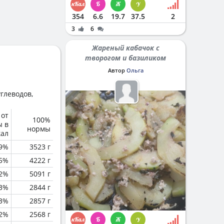
354
6.6
19.7
37.5
2
3
6
Жареный кабачок с
творогом и базиликом
Автор
Ольга
глеводов,
 от
100%
ы в
нормы
кал
.9%
3523 г
5%
4222 г
.2%
5091 г
.3%
2844 г
.3%
2857 г
.2%
2568 г