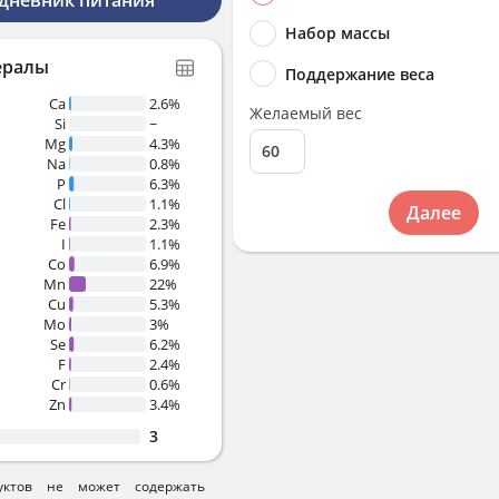
 дневник питания
Набор массы
ералы
Поддержание веса
Ca
2.6%
Желаемый вес
Si
~
Mg
4.3%
Na
0.8%
P
6.3%
Cl
1.1%
Далее
Fe
2.3%
I
1.1%
Co
6.9%
Mn
22%
Cu
5.3%
Mo
3%
Se
6.2%
F
2.4%
Cr
0.6%
Zn
3.4%
3
уктов не может содержать