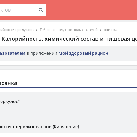
рийности продуктов
Таблица продуктов пользователей
овсянка
. Калорийность, химический состав и пищевая ц
ьзователем
в приложении
Мой здоровый рацион
.
всянка
геркулес"
ости, стерилизованное (Кипячение)