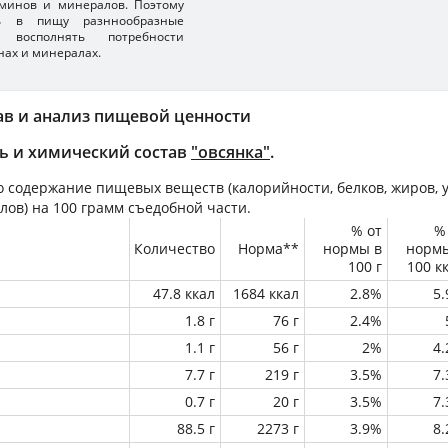
минов и минералов. Поэтому
ть в пищу разннообразные
 восполнять потребности
нах и минералах.
ав и анализ пищевой ценности
ь и химический состав
"овсянка"
.
 содержание пищевых веществ (калорийности, белков, жиров, у
лов) на
100 грамм
съедобной части.
% от
%
Количество
Норма**
нормы в
норм
100 г
100 к
47.8 ккал
1684 ккал
2.8%
5
1.8 г
76 г
2.4%
1.1 г
56 г
2%
4
7.7 г
219 г
3.5%
7
0.7 г
20 г
3.5%
7
88.5 г
2273 г
3.9%
8