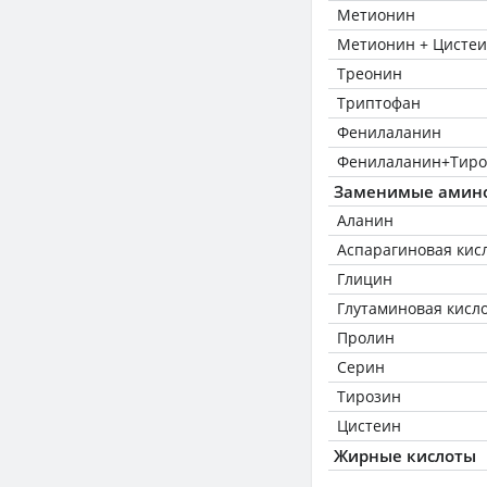
Метионин
Метионин + Цисте
Треонин
Триптофан
Фенилаланин
Фенилаланин+Тиро
Заменимые амин
Аланин
Аспарагиновая кис
Глицин
Глутаминовая кисл
Пролин
Серин
Тирозин
Цистеин
Жирные кислоты