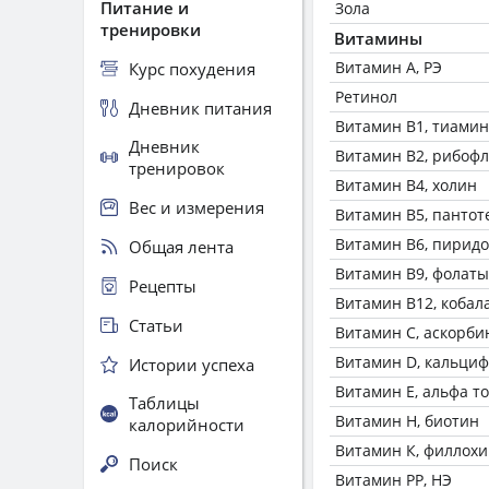
Питание и
Зола
тренировки
Витамины
Витамин А, РЭ
Курс похудения
Ретинол
Дневник питания
Витамин В1, тиамин
Дневник
Витамин В2, рибоф
тренировок
Витамин В4, холин
Вес и измерения
Витамин В5, пантот
Витамин В6, пирид
Общая лента
Витамин В9, фолаты
Рецепты
Витамин В12, кобал
Статьи
Витамин C, аскорби
Витамин D, кальци
Истории успеха
Витамин Е, альфа т
Таблицы
Витамин Н, биотин
калорийности
Витамин К, филлох
Поиск
Витамин РР, НЭ