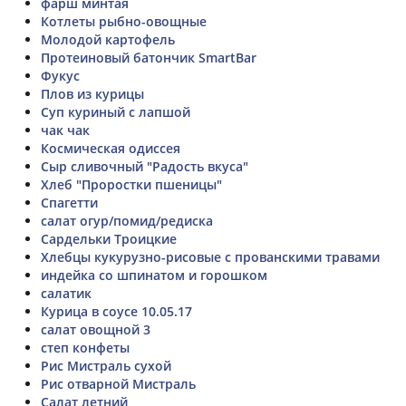
фарш минтая
Котлеты рыбно-овощные
Молодой картофель
Протеиновый батончик SmartBar
Фукус
Плов из курицы
Суп куриный с лапшой
чак чак
Космическая одиссея
Сыр сливочный "Радость вкуса"
Хлеб "Проростки пшеницы"
Спагетти
салат огур/помид/редиска
Сардельки Троицкие
Хлебцы кукурузно-рисовые с прованскими травами
индейка со шпинатом и горошком
салатик
Курица в соусе 10.05.17
салат овощной 3
степ конфеты
Рис Мистраль сухой
Рис отварной Мистраль
Салат летний