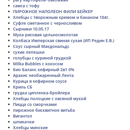
самса с тофу
ПИРОЖНОЕ НАПОЛЕОН ФИЛИ БЕЙКЕР
Хлебцы с творожным кремом и бананом 104г.
Суфле сметанное с черносливом
Сырники 10.05.17
Мука рисовая цельносмолотая
Колбаса Имперская свиная сухая (ИП Редин Е.В.)
Соус сырный Макдональдс
сухие лепешки
голубцы с куриной грудкой
Milka Bubbles с кокосом
Био Баланс кефирный 2в1 0%
Арахис необжаренный Лента
Курица в кефирном соусе
Криль СБ
грудка ципленка-бройлера
Хлебцы полоцкие с овсяной мукой
Пицца со сморчками
пирожное бисквитное витьба
Вигантол
шпикачки
Хлебцы минские