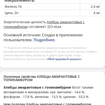
Микроэлементы
Железо, Fe
2.4 мг
Цинк, Zn
4 мг
Энергетическая ценность
Хлебцы амарантовые с
топинамбуром
составляет 323 кКал.
Основной источник: Создан в приложении
пользователем.
Подробнее
.
** В данной таблице указаны средние нормы витаминов и
минералов для взрослого человека. Если вы хотите узнать нормы с
учетом вашего пола, возраста и других факторов, тогда
воспользуйтесь приложением
«Мой здоровый рацион»
.
Полезные свойства ХЛЕБЦЫ АМАРАНТОВЫЕ С
ТОПИНАМБУРОМ
Хлебцы амарантовые с топинамбуром
богат такими
витаминами и минералами, как: магнием - 14,4 %,
фосфором - 17,8 %, железом - 13,3 %, цинком - 33,3 %
Чем полезен Хлебцы амарантовые с топинамбуром