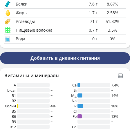
Белки
7.8
г
8.67
%
Жиры
1.7
г
2.58
%
Углеводы
71
г
51.82
%
Пищевые волокна
0.7
г
3.5
%
Вода
0
г
0
%
Добавить в дневник питания
Витамины и минералы
A
~
Ca
7.4%
b-car
~
Si
~
В1
~
Mg
14%
B2
~
Na
~
Холин
4%
P
18%
B5
~
Cl
~
B6
~
Fe
13%
B9
~
I
~
B12
~
Co
~