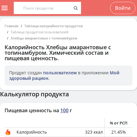
Войти
Главная
Таблица калорийности продуктов
Таблица продуктов пользователей
Хлебцы амарантовые с топинамбуром
Калорийность
Хлебцы амарантовые с
топинамбуром
. Химический состав и
пищевая ценность.
Продукт создан
пользователем
в приложении
Мой
здоровый рацион
.
Калькулятор продукта
Пищевая ценность на
100
г
% от РСП
Калорийность
323
ккал
21.45
%