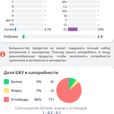
C
~
Mn
~
D
~
Cu
~
E
~
Mo
~
H
~
Se
~
вит.К
~
F
~
PP
~
Cr
~
Калий
4.7%
Zn
33%
Рейтинг
2.9
Большинство продуктов не может содержать полный набор
витаминов и минералов. Поэтому важно употреблять в пищу
разннообразные продукты, чтобы восполнять потребности
организма в витаминах и минералах.
Доля БЖУ в калорийности
Белки
9
%
8
г
Жиры
5
%
2
г
Углеводы
86
%
71
г
Соотношение белков, жиров и углеводов
1 : 0.2 : 9.1