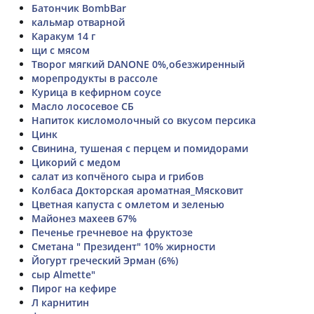
Батончик BombBar
кальмар отварной
Каракум 14 г
щи с мясом
Творог мягкий DANONE 0%,обезжиренный
морепродукты в рассоле
Курица в кефирном соусе
Масло лососевое СБ
Напиток кисломолочный со вкусом персика
Цинк
Свинина, тушеная с перцем и помидорами
Цикорий с медом
салат из копчёного сыра и грибов
Колбаса Докторская ароматная_Мясковит
Цветная капуста с омлетом и зеленью
Майонез махеев 67%
Печенье гречневое на фруктозе
Сметана " Президент" 10% жирности
Йогурт греческий Эрман (6%)
сыр Almette"
Пирог на кефире
Л карнитин