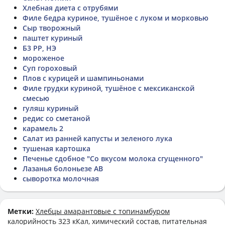
Хлебная диета с отрубями
Филе бедра куриное, тушёное с луком и морковью
Сыр творожный
паштет куриный
Б3 РР, НЭ
мороженое
Суп гороховый
Плов с курицей и шампиньонами
Филе грудки куриной, тушёное с мексиканской
смесью
гуляш куриный
редис со сметаной
карамель 2
Салат из ранней капусты и зеленого лука
тушеная картошка
Печенье сдобное "Со вкусом молока сгущенного"
Лазанья болоньезе АВ
сыворотка молочная
Метки:
Хлебцы амарантовые с топинамбуром
калорийность 323 кКал, химический состав, питательная