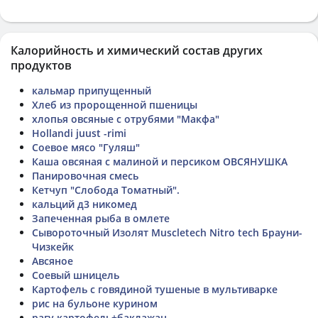
Калорийность и химический состав других
продуктов
кальмар припущенный
Хлеб из пророщенной пшеницы
хлопья овсяные с отрубями "Макфа"
Hollandi juust -rimi
Соевое мясо "Гуляш"
Каша овсяная с малиной и персиком ОВСЯНУШКА
Панировочная смесь
Кетчуп "Слобода Томатный".
кальций д3 никомед
Запеченная рыба в омлете
Сывороточный Изолят Muscletech Nitro tech Брауни-
Чизкейк
Авсяное
Соевый шницель
Картофель с говядиной тушеные в мультиварке
рис на бульоне курином
рагу картофель+баклажан