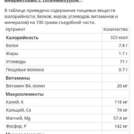
В таблице приведено содержание пищевых веществ
(калорийности, белков, жиров, углеводов, витаминов и
минералов) на
100 грамм
съедобной части.
Нутриент
Количество
Калорийность
323 ккал
Белки
7.8 г
Жиры
1.7 г
Углеводы
71 г
Пищевые волокна
0.7 г
Витамины
Витамин В4, холин
20 мг
Макроэлементы
Калий, K
118 мг
Кальций, Ca
74 мг
Магний, Mg
57.4 мг
Фосфор, P
142 мг