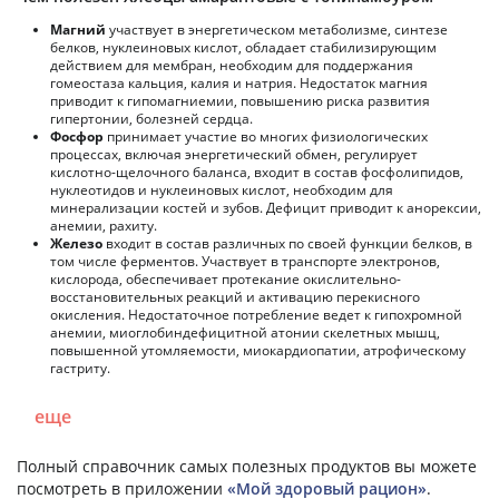
Магний
участвует в энергетическом метаболизме, синтезе
белков, нуклеиновых кислот, обладает стабилизирующим
действием для мембран, необходим для поддержания
гомеостаза кальция, калия и натрия. Недостаток магния
приводит к гипомагниемии, повышению риска развития
гипертонии, болезней сердца.
Фосфор
принимает участие во многих физиологических
процессах, включая энергетический обмен, регулирует
кислотно-щелочного баланса, входит в состав фосфолипидов,
нуклеотидов и нуклеиновых кислот, необходим для
минерализации костей и зубов. Дефицит приводит к анорексии,
анемии, рахиту.
Железо
входит в состав различных по своей функции белков, в
том числе ферментов. Участвует в транспорте электронов,
кислорода, обеспечивает протекание окислительно-
восстановительных реакций и активацию перекисного
окисления. Недостаточное потребление ведет к гипохромной
анемии, миоглобиндефицитной атонии скелетных мышц,
повышенной утомляемости, миокардиопатии, атрофическому
гастриту.
еще
Полный справочник самых полезных продуктов вы можете
посмотреть в приложении
«Мой здоровый рацион»
.