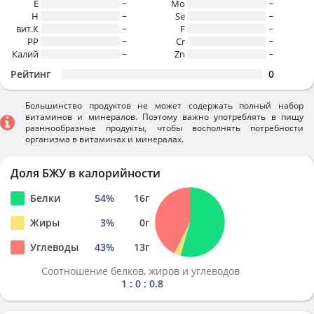
E
~
Mo
~
H
~
Se
~
вит.К
~
F
~
PP
~
Cr
~
Калий
~
Zn
~
Рейтинг
0
Большинство продуктов не может содержать полный набор
витаминов и минералов. Поэтому важно употреблять в пищу
разннообразные продукты, чтобы восполнять потребности
организма в витаминах и минералах.
Доля БЖУ в калорийности
Белки
54
%
16
г
Жиры
3
%
0
г
Углеводы
43
%
13
г
Соотношение белков, жиров и углеводов
1 : 0 : 0.8