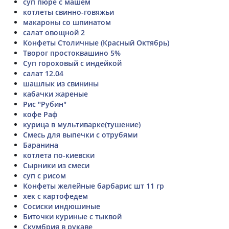
суп пюре с машем
котлеты свинно-говяжьи
макароны со шпинатом
салат овощной 2
Конфеты Столичные (Красный Октябрь)
Творог простоквашино 5%
Суп гороховый с индейкой
салат 12.04
шашлык из свинины
кабачки жареные
Рис "Рубин"
кофе Раф
курица в мультиварке(тушение)
Смесь для выпечки с отрубями
Баранина
котлета по-киевски
Сырники из смеси
суп с рисом
Конфеты желейные барбарис шт 11 гр
хек с картофедем
Сосиски индюшиные
Биточки куриные с тыквой
Скумбрия в рукаве