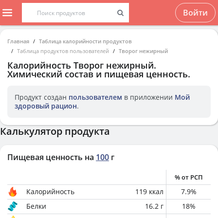
Войти
Главная
Таблица калорийности продуктов
Таблица продуктов пользователей
Творог нежирный
Калорийность
Творог нежирный
.
Химический состав и пищевая ценность.
Продукт создан
пользователем
в приложении
Мой
здоровый рацион
.
Калькулятор продукта
Пищевая ценность на
100
г
% от РСП
Калорийность
119
ккал
7.9
%
Белки
16.2
г
18
%