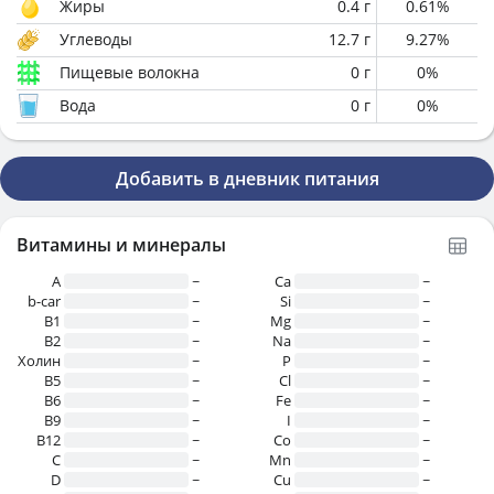
Жиры
0.4
г
0.61
%
Углеводы
12.7
г
9.27
%
Пищевые волокна
0
г
0
%
Вода
0
г
0
%
Добавить в дневник питания
Витамины и минералы
A
~
Ca
~
b-car
~
Si
~
В1
~
Mg
~
B2
~
Na
~
Холин
~
P
~
B5
~
Cl
~
B6
~
Fe
~
B9
~
I
~
B12
~
Co
~
C
~
Mn
~
D
~
Cu
~