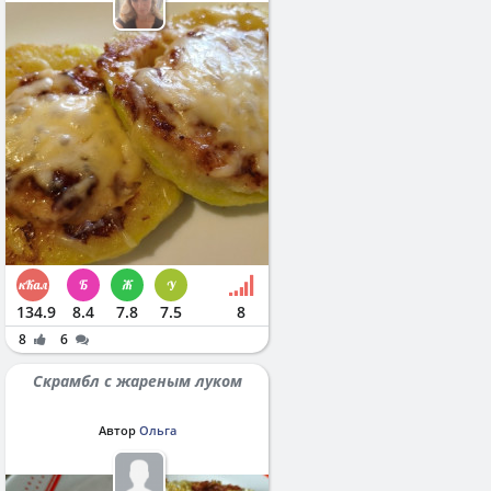
134.9
8.4
7.8
7.5
8
8
6
Скрамбл с жареным луком
Автор
Ольга