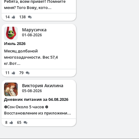
Ребята, всем привет! Помните
меня? Того Вову, кото...
14
138
Марусичка
01-08-2026
Июль 2026
Месяц долбаной
многозадачности. Вес 57,4
кг.Вот...
11
79
Виктория Акилина
05-08-2026
Дневник питания за 04.08.2026
❄️Сон Около 5 часов ❄️
Восстановление из приложени...
8
65