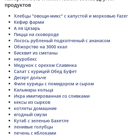
продуктов
Хлебцы "овощи-микс" с капустой и морковью Fazer
Кефир фарми
А ля Цезарь
Пицца на сковороде
Лосось рубленый подкопченый с ананасом
Обжорство на 3000 ккал
бисквит из сметаны
неуробекс
Медунок с орехом Славянка
Салат с курицей Обед Буфет
Десерт дольче
Филе курицы с помидором и сыром
Кальмары кольца
Икра имитированная со сливками
кексы из сырков
котлеты домашние
ягодный смузи
Кутаб с зеленью Бахетле
ленивые голубцы
печень с яблоками