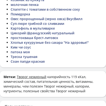
молочная пенка
Спагетти с томатами в собственном соку
Помидорка
Овес пророщенный (зерно овса) ВкусВилл
Суп-пюре грибной со сливками
Картофель в мультиварке
Цикорий (французский) натуральный
простокваша брест-литовск
Хлопья кукурузные без сахара "На здоровье!"
Ким чи соус
патока моя
Треска тушеная
Соан папди красная
Метки:
Творог нежирный
калорийность 119 кКал,
химический состав, питательная ценность, витамины,
минералы, чем полезен Творог нежирный, калории,
нутриенты, полезные свойства Творог нежирный