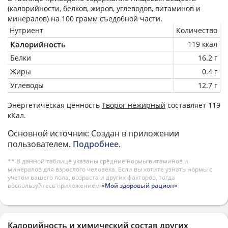
(калорийности, белков, жиров, углеводов, витаминов и
минералов) на
100 грамм
съедобной части.
Нутриент
Количество
Калорийность
119 ккал
Белки
16.2 г
Жиры
0.4 г
Углеводы
12.7 г
Энергетическая ценность
Творог нежирный
составляет 119
кКал.
Основной источник: Создан в приложении
пользователем.
Подробнее
.
** В данной таблице указаны средние нормы витаминов и
минералов для взрослого человека. Если вы хотите узнать нормы с
учетом вашего пола, возраста и других факторов, тогда
воспользуйтесь приложением
«Мой здоровый рацион»
.
Калорийность и химический состав других