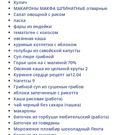
Кулич
МАКАРОНЫ МАКФА ШПИНАТНЫЕ отварные
Салат овощной с рисом
пасха
фарш из индейки
гематоген с кокосом
овсянная каша
куриные котлетки с яблоком
голубцы из савойской капусты
Суп-пюре грибной
Горьк шок-ка с малиной 70%
Овсяная каша из цельной крупы 2
Куриное сердце рецепт за12.04
Нагетсы 9
Грибной суп из сушеных грибов
яблоки запеченные с рикотта
Каша рисовая (работа)
чай черный без сахара (чашка)
макароны
биточек из горбуши любительский (работа)
Биточек из говядины
Мороженое пломбир шоколадный Лента
Козинак из кунжута