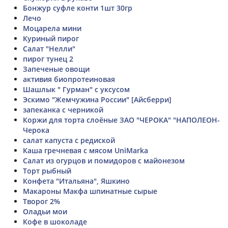
Бонжур суфле конти 1шт 30гр
Лечо
Моцарела мини
Куриный пирог
Салат "Нелли"
пирог тунец 2
Запеченые овощи
активия биопротеиновая
Шашлык " Гурман" с уксусом
Эскимо "Жемчужина России" [Айсберри]
запеканка с черникой
Коржи для торта слоёные ЗАО "ЧЕРОКА" "НАПОЛЕОН-
Черока
салат капуста с редиской
Каша гречневая с мясом UniMarka
Салат из огурцов и помидоров с майонезом
Торт рыбный
Конфета "Итальяна", Яшкино
Макароны Макфа шпинатные сырые
Творог 2%
Оладьи мои
Кофе в шоколаде