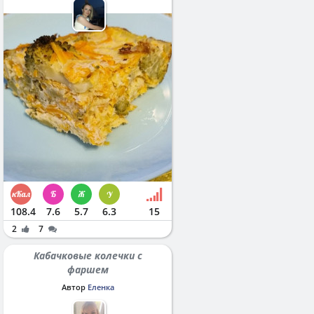
108.4
7.6
5.7
6.3
15
2
7
Кабачковые колечки с
фаршем
Автор
Еленка