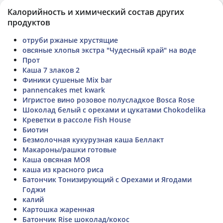
Калорийность и химический состав других
продуктов
отруби ржаные хрустящие
овсяные хлопья экстра "Чудесный край" на воде
Прот
Каша 7 злаков 2
Финики сушеные Mix bar
pannencakes met kwark
Игристое вино розовое полусладкое Bosca Rose
Шоколад белый с орехами и цукатами Chokodelika
Креветки в рассоле Fish House
Биотин
Безмолочная кукурузная каша Беллакт
Макароны/рашки готовые
Каша овсяная МОЯ
каша из красного риса
Батончик Тонизирующий с Орехами и Ягодами
Годжи
калий
Картошка жаренная
Батончик Rise шоколад/кокос