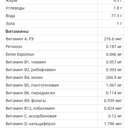
Жиры
9.5 г
Углеводы
1.8 г
Вода
77.3 г
Зола
1 г
Витамины
Витамин А, РЭ
216.6 мкг
Ретинол
0.187 мг
бета Каротин
0.046 мг
Витамин В1, тиамин
0.057 мг
Витамин В2, рибофлавин
0.393 мг
Витамин В4, холин
204.9 мг
Витамин В5, пантотеновая
1.061 мг
Витамин В6, пиридоксин
0.114 мг
Витамин В9, фолаты
6.939 мкг
Витамин В12, кобаламин
0.424 мкг
Витамин C, аскорбиновая
0.12 мг
Витамин D, кальциферол
1.796 мкг