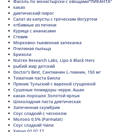
Фасоль по монастырски с овощами"ПИКАНТА"
какао
диетический пирог
Салат из капусты с греческим йогуртом
отбивные из печени
Курица с ананасами
Стевия
Морковно-тыквенная запеканка
Пчелиная пыльца
Бризоли
Nutrex Research Labs, Lipo 6 Black Hers
рыбий жир детский
Doctor's Best, Сантианин L-тианин, 150 мг
Томатная паста Билла
Пряник Тульский с вареной сгущенкой
Сушеные помидоры черри. Ашан
какао-порошок Золотой ярлык
Шоколадная паста диетическая
Запеченная скумбрия
Соус сладкий с чесноком
Молоко 0,5% (Parmalat)
Соус сладкий Чили
Харчо 02,02,17