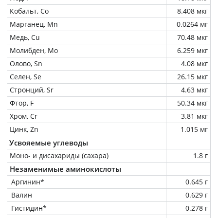
Кобальт, Co
8.408 мкг
Марганец, Mn
0.0264 мг
Медь, Cu
70.48 мкг
Молибден, Mo
6.259 мкг
Олово, Sn
4.08 мкг
Селен, Se
26.15 мкг
Стронций, Sr
4.63 мкг
Фтор, F
50.34 мкг
Хром, Cr
3.81 мкг
Цинк, Zn
1.015 мг
Усвояемые углеводы
Моно- и дисахариды (сахара)
1.8 г
Незаменимые аминокислоты
Аргинин*
0.645 г
Валин
0.629 г
Гистидин*
0.278 г