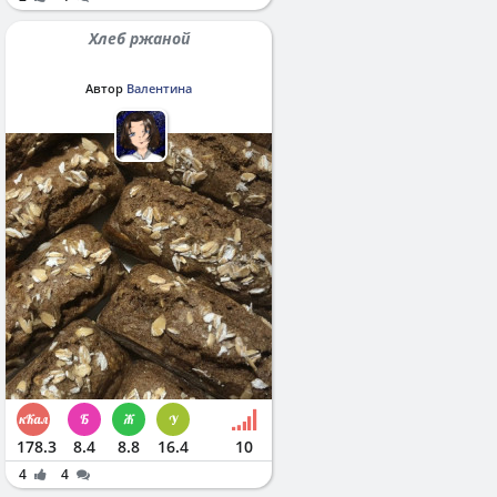
Хлеб ржаной
Автор
Валентина
178.3
8.4
8.8
16.4
10
4
4