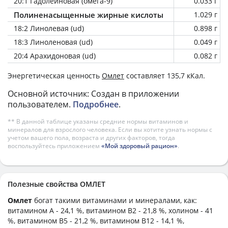
20:1 Гадолеиновая (омега-9)
0.033 г
Полиненасыщенные жирные кислоты
1.029 г
18:2 Линолевая (ud)
0.898 г
18:3 Линоленовая (ud)
0.049 г
20:4 Арахидоновая (ud)
0.082 г
Энергетическая ценность
Омлет
составляет 135,7 кКал.
Основной источник: Создан в приложении
пользователем.
Подробнее
.
** В данной таблице указаны средние нормы витаминов и
минералов для взрослого человека. Если вы хотите узнать нормы с
учетом вашего пола, возраста и других факторов, тогда
воспользуйтесь приложением
«Мой здоровый рацион»
.
Полезные свойства ОМЛЕТ
Омлет
богат такими витаминами и минералами, как:
витамином А - 24,1 %, витамином B2 - 21,8 %, холином - 41
%, витамином B5 - 21,2 %, витамином B12 - 14,1 %,