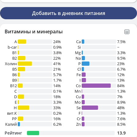
Добавить в дневник питания
Витамины и минералы
A
24%
Ca
7.5%
b-car
0.9%
Si
~
В1
3.8%
Mg
3.3%
B2
22%
Na
9.5%
Холин
41%
P
23%
B5
21%
Cl
6.7%
B6
5.7%
Fe
12%
B9
1.7%
I
13%
B12
14%
Co
84%
C
0.1%
Mn
1.3%
D
18%
Cu
7%
E
3.3%
Mo
8.9%
H
33%
Se
48%
вит.К
0.2%
F
1.3%
PP
16%
Cr
7.6%
Калий
6.2%
Zn
8.5%
Рейтинг
13.9