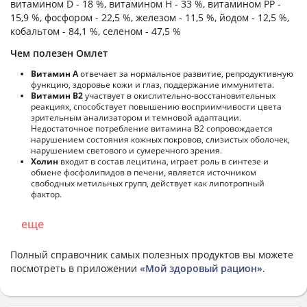
витамином D - 18 %, витамином H - 33 %, витамином PP -
15,9 %, фосфором - 22,5 %, железом - 11,5 %, йодом - 12,5 %,
кобальтом - 84,1 %, селеном - 47,5 %
Чем полезен Омлет
Витамин А
отвечает за нормальное развитие, репродуктивную
функцию, здоровье кожи и глаз, поддержание иммунитета.
Витамин В2
участвует в окислительно-восстановительных
реакциях, способствует повышению восприимчивости цвета
зрительным анализатором и темновой адаптации.
Недостаточное потребление витамина В2 сопровождается
нарушением состояния кожных покровов, слизистых оболочек,
нарушением светового и сумеречного зрения.
Холин
входит в состав лецитина, играет роль в синтезе и
обмене фосфолипидов в печени, является источником
свободных метильных групп, действует как липотропный
фактор.
еще
Полный справочник самых полезных продуктов вы можете
посмотреть в приложении
«Мой здоровый рацион»
.