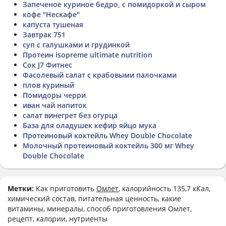
Запеченое куриное бедро, с помидоркой и сыром
кофе "Нескафе"
капуста тушеная
Завтрак 751
суп с галушками и грудинкой
Протеин isopreme ultimate nutrition
Сок J7 Фитнес
Фасолевый салат с крабовыми палочками
плов куриный
Помидоры черри
иван чай напиток
салат винегрет без огурца
База для оладушек кефир яйцо мука
Протеиновый коктейль Whey Double Chocolate
Молочный протеиновый коктейль 300 мг Whey
Double Chocolate
Метки:
Как приготовить
Омлет
, калорийность 135,7 кКал,
химический состав, питательная ценность, какие
витамины, минералы, способ приготовления Омлет,
рецепт, калории, нутриенты