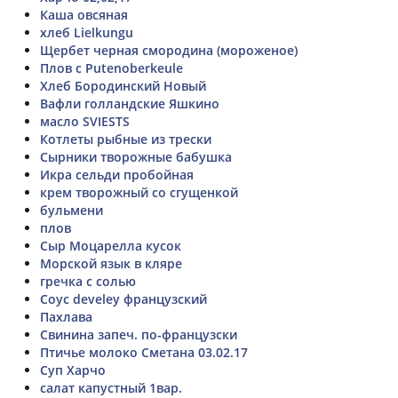
Каша овсяная
хлеб Lielkungu
Щербет черная смородина (мороженое)
Плов с Putenoberkeule
Хлеб Бородинский Новый
Вафли голландские Яшкино
масло SVIESTS
Котлеты рыбные из трески
Сырники творожные бабушка
Икра сельди пробойная
крем творожный со сгущенкой
бульмени
плов
Сыр Моцарелла кусок
Морской язык в кляре
гречка с солью
Соус develey французский
Пахлава
Свинина запеч. по-французски
Птичье молоко Сметана 03.02.17
Суп Харчо
салат капустный 1вар.