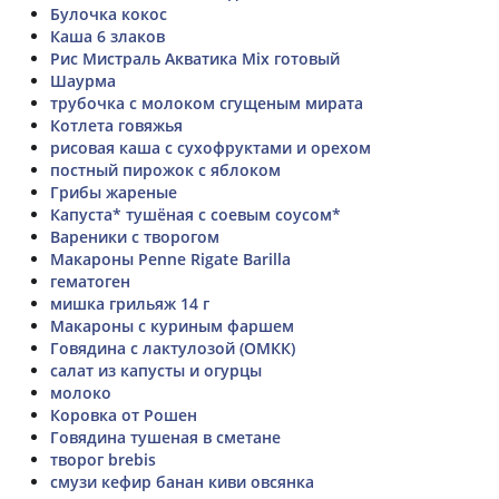
Булочка кокос
Каша 6 злаков
Рис Мистраль Акватика Mix готовый
Шаурма
трубочка с молоком сгущеным мирата
Котлета говяжья
рисовая каша с сухофруктами и орехом
постный пирожок с яблоком
Грибы жареные
Капуста* тушёная с соевым соусом*
Вареники с творогом
Макароны Penne Rigate Barilla
гематоген
мишка грильяж 14 г
Макароны с куриным фаршем
Говядина с лактулозой (ОМКК)
салат из капусты и огурцы
молоко
Коровка от Рошен
Говядина тушеная в сметане
творог brebis
смузи кефир банан киви овсянка