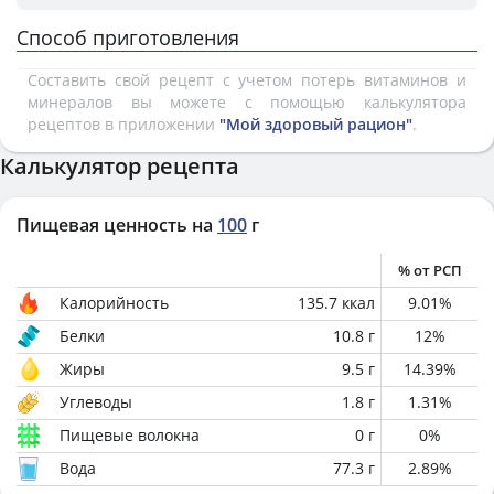
Способ приготовления
Составить свой рецепт с учетом потерь витаминов и
минералов вы можете с помощью калькулятора
рецептов в приложении
"Мой здоровый рацион"
.
Калькулятор рецепта
Пищевая ценность на
100
г
% от РСП
Калорийность
135.7
ккал
9.01
%
Белки
10.8
г
12
%
Жиры
9.5
г
14.39
%
Углеводы
1.8
г
1.31
%
Пищевые волокна
0
г
0
%
Вода
77.3
г
2.89
%