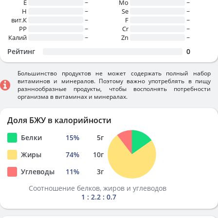
E
~
Mo
~
H
~
Se
~
вит.К
~
F
~
PP
~
Cr
~
Калий
~
Zn
~
Рейтинг
0
Большинство продуктов не может содержать полный набор
витаминов и минералов. Поэтому важно употреблять в пищу
разннообразные продукты, чтобы восполнять потребности
организма в витаминах и минералах.
Доля БЖУ в калорийности
Белки
15
%
5
г
Жиры
74
%
10
г
Углеводы
11
%
3
г
Соотношение белков, жиров и углеводов
1 : 2.2 : 0.7