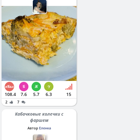
108.4
7.6
5.7
6.3
15
2
7
Кабачковые колечки с
фаршем
Автор
Еленка