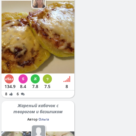
134.9
8.4
7.8
7.5
8
8
6
Жареный кабачок с
творогом и базиликом
Автор
Ольга