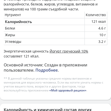
(калорийности, белков, жиров, углеводов, витаминов и
минералов) на
100 грамм
съедобной части.
Нутриент
Количество
Калорийность
121 ккал
Белки
4.6 г
Жиры
10 г
Углеводы
3.2 г
Энергетическая ценность
Йогурт греческий 10%
составляет 121 кКал.
Основной источник: Создан в приложении
пользователем.
Подробнее
.
** В данной таблице указаны средние нормы витаминов и
минералов для взрослого человека. Если вы хотите узнать нормы с
учетом вашего пола, возраста и других факторов, тогда
воспользуйтесь приложением
«Мой здоровый рацион»
.
Калорийность и химический состав других