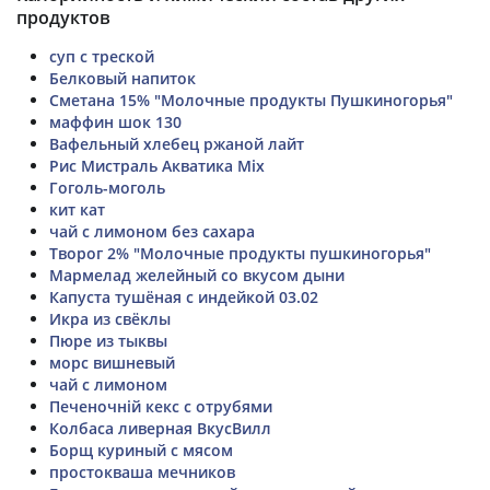
продуктов
суп с треской
Белковый напиток
Сметана 15% "Молочные продукты Пушкиногорья"
маффин шок 130
Вафельный хлебец ржаной лайт
Рис Мистраль Акватика Mix
Гоголь-моголь
кит кат
чай с лимоном без сахара
Творог 2% "Молочные продукты пушкиногорья"
Мармелад желейный со вкусом дыни
Капуста тушёная с индейкой 03.02
Икра из свёклы
Пюре из тыквы
морс вишневый
чай с лимоном
Печеночній кекс с отрубями
Колбаса ливерная ВкусВилл
Борщ куриный с мясом
простокваша мечников