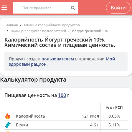
Войти
Главная
Таблица калорийности продуктов
Таблица продуктов пользователей
Йогурт греческий 10%
Калорийность
Йогурт греческий 10%
.
Химический состав и пищевая ценность.
Продукт создан
пользователем
в приложении
Мой
здоровый рацион
.
Калькулятор продукта
Пищевая ценность на
100
г
% от РСП
Калорийность
121
ккал
8.03
%
Белки
4.6
г
5.11
%