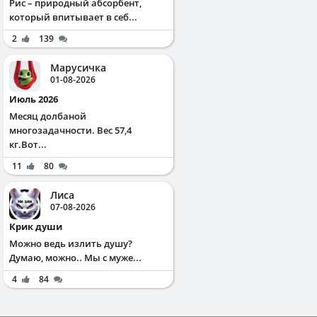
Рис – природный абсорбент,
который впитывает в себ...
2
139
Марусичка
01-08-2026
Июль 2026
Месяц долбаной
многозадачности. Вес 57,4
кг.Вот...
11
80
Лиса
07-08-2026
Крик души
Можно ведь излить душу?
Думаю, можно.. Мы с муже...
4
84