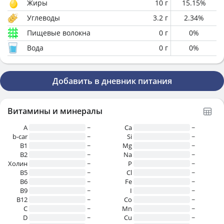
Жиры
10
г
15.15
%
Углеводы
3.2
г
2.34
%
Пищевые волокна
0
г
0
%
Вода
0
г
0
%
Добавить в дневник питания
Витамины и минералы
A
~
Ca
~
b-car
~
Si
~
В1
~
Mg
~
B2
~
Na
~
Холин
~
P
~
B5
~
Cl
~
B6
~
Fe
~
B9
~
I
~
B12
~
Co
~
C
~
Mn
~
D
~
Cu
~