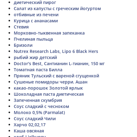
диетический пирог
Салат из капусты с греческим йогуртом
отбивные из печени
Курица с ананасами
Стевия
Морковно-тыквенная запеканка
Пчелиная пыльца
Бризоли
Nutrex Research Labs, Lipo 6 Black Hers
рыбий жир детский
Doctor's Best, Сантианин L-тианин, 150 мг
Томатная паста Билла
Пряник Тульский с вареной сгущенкой
Сушеные помидоры черри. Ашан
какао-порошок Золотой ярлык
Шоколадная паста диетическая
Запеченная скумбрия
Соус сладкий с чесноком
Молоко 0,5% (Parmalat)
Соус сладкий Чили
Харчо 02,02,17
Каша овсяная
хлеб Lielkungu