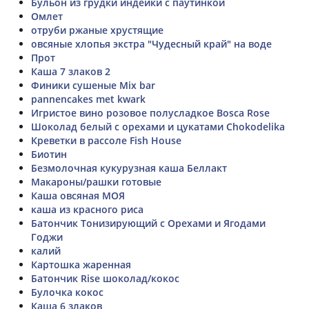
Бульон из грудки индейки с паутинкой
Омлет
отруби ржаные хрустящие
овсяные хлопья экстра "Чудесный край" на воде
Прот
Каша 7 злаков 2
Финики сушеные Mix bar
pannencakes met kwark
Игристое вино розовое полусладкое Bosca Rose
Шоколад белый с орехами и цукатами Chokodelika
Креветки в рассоле Fish House
Биотин
Безмолочная кукурузная каша Беллакт
Макароны/рашки готовые
Каша овсяная МОЯ
каша из красного риса
Батончик Тонизирующий с Орехами и Ягодами
Годжи
калий
Картошка жаренная
Батончик Rise шоколад/кокос
Булочка кокос
Каша 6 злаков