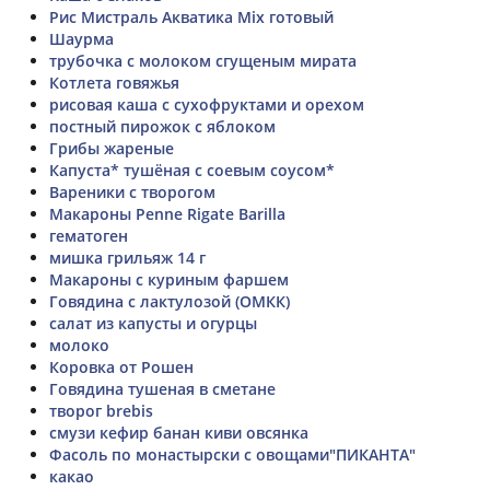
Рис Мистраль Акватика Mix готовый
Шаурма
трубочка с молоком сгущеным мирата
Котлета говяжья
рисовая каша с сухофруктами и орехом
постный пирожок с яблоком
Грибы жареные
Капуста* тушёная с соевым соусом*
Вареники с творогом
Макароны Penne Rigate Barilla
гематоген
мишка грильяж 14 г
Макароны с куриным фаршем
Говядина с лактулозой (ОМКК)
салат из капусты и огурцы
молоко
Коровка от Рошен
Говядина тушеная в сметане
творог brebis
смузи кефир банан киви овсянка
Фасоль по монастырски с овощами"ПИКАНТА"
какао