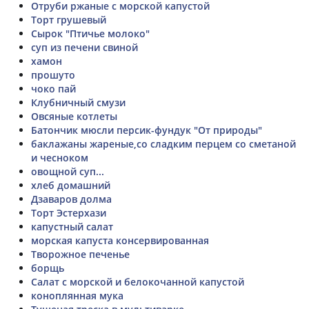
Отруби ржаные с морской капустой
Торт грушевый
Сырок "Птичье молоко"
суп из печени свиной
хамон
прошуто
чоко пай
Клубничный смузи
Овсяные котлеты
Батончик мюсли персик-фундук "От природы"
баклажаны жареные,со сладким перцем со сметаной
и чесноком
овощной суп...
хлеб домашний
Дзаваров долма
Торт Эстерхази
капустный салат
морская капуста консервированная
Творожное печенье
борщь
Салат с морской и белокочанной капустой
коноплянная мука