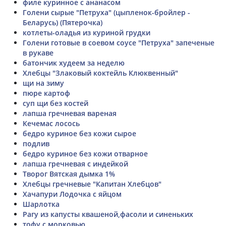
филе куринное с ананасом
Голени сырые "Петруха" (цыпленок-бройлер -
Беларусь) (Пятерочка)
котлеты-оладья из куриной грудки
Голени готовые в соевом соусе "Петруха" запеченые
в рукаве
батончик худеем за неделю
Хлебцы "Злаковый коктейль Клюквенный"
щи на зиму
пюре картоф
суп щи без костей
лапша гречневая вареная
Кечемас лосось
бедро куриное без кожи сырое
подлив
бедро куриное без кожи отварное
лапша гречневая с индейкой
Творог Вятская дымка 1%
Хлебцы гречневые "Капитан Хлебцов"
Хачапури Лодочка с яйцом
Шарлотка
Рагу из капусты квашеной,фасоли и синеньких
тофу с морковью