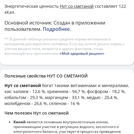
Энергетическая ценность
Нут со сметаной
составляет 122
кКал.
Основной источник: Создан в приложении
пользователем.
Подробнее
.
** В данной таблице указаны средние нормы витаминов и
минералов для взрослого человека. Если вы хотите узнать нормы с
учетом вашего пола, возраста и других факторов, тогда
воспользуйтесь приложением
«Мой здоровый рацион»
.
Полезные свойства НУТ СО СМЕТАНОЙ
Нут со сметаной
богат такими витаминами и минералами,
как: калием - 12,6 %, кремнием - 94,7 %, фосфором - 18,2 %,
кобальтом - 29,3 %, марганцем - 33,1 %, медью - 20,4 %,
молибденом - 26,6 %, селеном - 16 %
Чем полезен Нут со сметаной
Калий
является основным внутриклеточным ионом,
принимающим участие в регуляции водного, кислотного и
электролитного баланса, участвует в процессах проведения