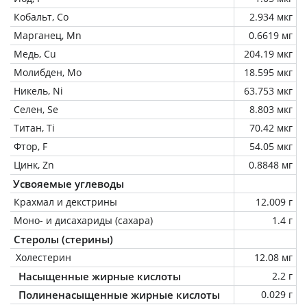
Кобальт, Co
2.934 мкг
Марганец, Mn
0.6619 мг
Медь, Cu
204.19 мкг
Молибден, Mo
18.595 мкг
Никель, Ni
63.753 мкг
Селен, Se
8.803 мкг
Титан, Ti
70.42 мкг
Фтор, F
54.05 мкг
Цинк, Zn
0.8848 мг
Усвояемые углеводы
Крахмал и декстрины
12.009 г
Моно- и дисахариды (сахара)
1.4 г
Стеролы (стерины)
Холестерин
12.08 мг
Насыщенные жирные кислоты
2.2 г
Полиненасыщенные жирные кислоты
0.029 г