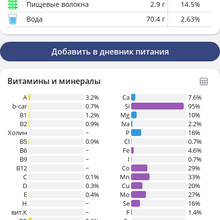
Пищевые волокна
2.9
г
14.5
%
Вода
70.4
г
2.63
%
Добавить в дневник питания
Витамины и минералы
A
3.2%
Ca
7.6%
b-car
0.7%
Si
95%
В1
1.2%
Mg
10%
B2
0.9%
Na
2.2%
Холин
~
P
18%
B5
0.9%
Cl
0.7%
B6
~
Fe
4.6%
B9
~
I
0.7%
B12
~
Co
29%
C
0.1%
Mn
33%
D
0.3%
Cu
20%
E
0.4%
Mo
27%
H
~
Se
16%
вит.К
~
F
1.4%