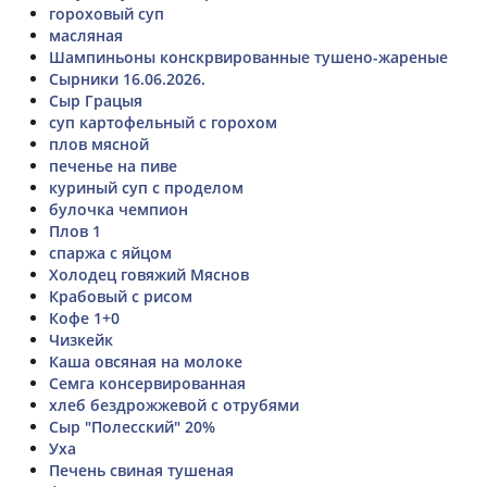
гороховый суп
масляная
Шампиньоны конскрвированные тушено-жареные
Сырники 16.06.2026.
Сыр Грацыя
суп картофельный с горохом
плов мясной
печенье на пиве
куриный суп с проделом
булочка чемпион
Плов 1
спаржа с яйцом
Холодец говяжий Мяснов
Крабовый с рисом
Кофе 1+0
Чизкейк
Каша овсяная на молоке
Семга консервированная
хлеб бездрожжевой с отрубями
Сыр "Полесский" 20%
Уха
Печень свиная тушеная