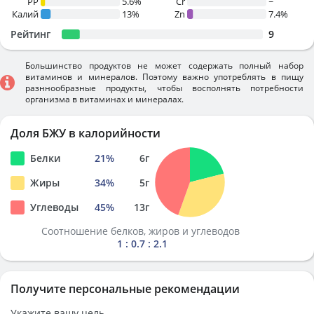
PP
5.6%
Cr
~
Калий
13%
Zn
7.4%
Рейтинг
9
Большинство продуктов не может содержать полный набор
витаминов и минералов. Поэтому важно употреблять в пищу
разннообразные продукты, чтобы восполнять потребности
организма в витаминах и минералах.
Доля БЖУ в калорийности
Белки
21
%
6
г
Жиры
34
%
5
г
Углеводы
45
%
13
г
Соотношение белков, жиров и углеводов
1 : 0.7 : 2.1
Получите персональные рекомендации
Укажите вашу цель