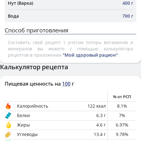
Нут (Варка)
400 г
Вода
700 г
Способ приготовления
Составить свой рецепт с учетом потерь витаминов и
минералов вы можете с помощью калькулятора
рецептов в приложении
"Мой здоровый рацион"
.
Калькулятор рецепта
Пищевая ценность на
100
г
% от РСП
Калорийность
122
ккал
8.1
%
Белки
6.3
г
7
%
Жиры
4.6
г
6.97
%
Углеводы
13.4
г
9.78
%