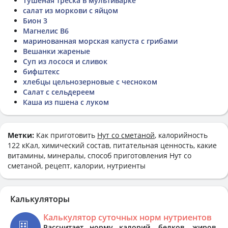
Тушеная треска в мультиварке
салат из моркови с яйцом
Бион 3
Магнелис B6
маринованная морская капуста с грибами
Вешанки жареные
Суп из лосося и сливок
бифштекс
хлебцы цельнозерновые с чесноком
Салат с сельдереем
Каша из пшена с луком
Метки:
Как приготовить
Нут со сметаной
, калорийность
122 кКал, химический состав, питательная ценность, какие
витамины, минералы, способ приготовления Нут со
сметаной, рецепт, калории, нутриенты
Калькуляторы
Калькулятор суточных норм нутриентов
Рассчитает норму калорий, белков, жиров,