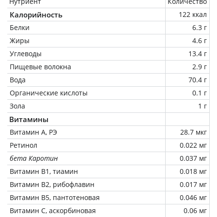
Нутриент
Количество
Калорийность
122 ккал
Белки
6.3 г
Жиры
4.6 г
Углеводы
13.4 г
Пищевые волокна
2.9 г
Вода
70.4 г
Органические кислоты
0.1 г
Зола
1 г
Витамины
Витамин А, РЭ
28.7 мкг
Ретинол
0.022 мг
бета Каротин
0.037 мг
Витамин В1, тиамин
0.018 мг
Витамин В2, рибофлавин
0.017 мг
Витамин В5, пантотеновая
0.046 мг
Витамин C, аскорбиновая
0.06 мг