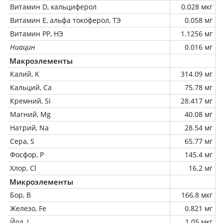
Витамин D, кальциферол
0.028 мкг
Витамин Е, альфа токоферол, ТЭ
0.058 мг
Витамин РР, НЭ
1.1256 мг
Ниацин
0.016 мг
Макроэлементы
Калий, K
314.09 мг
Кальций, Ca
75.78 мг
Кремний, Si
28.417 мг
Магний, Mg
40.08 мг
Натрий, Na
28.54 мг
Сера, S
65.77 мг
Фосфор, P
145.4 мг
Хлор, Cl
16.2 мг
Микроэлементы
Бор, B
166.8 мкг
Железо, Fe
0.821 мг
Йод, I
1.05 мкг