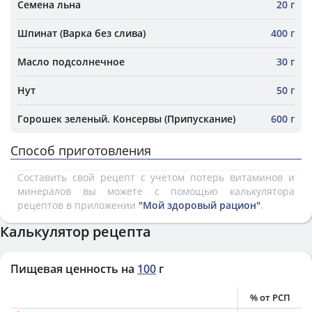
Семена льна
20 г
Шпинат (Варка без слива)
400 г
Масло подсолнечное
30 г
Нут
50 г
Горошек зеленый. Консервы (Припускание)
600 г
Способ приготовления
Составить свой рецепт с учетом потерь витаминов и
минералов вы можете с помощью калькулятора
рецептов в приложении
"Мой здоровый рацион"
.
Калькулятор рецепта
Пищевая ценность на
100
г
% от РСП