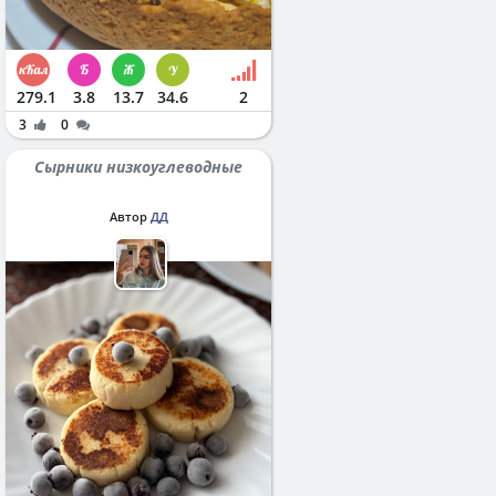
279.1
3.8
13.7
34.6
2
3
0
Сырники низкоуглеводные
Автор
ДД