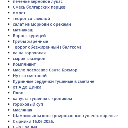
печенье зерновое лукас
Смесь болгарских перцев
омлет
творог со свеклой
салат из моркови с орехами
матнакаш
Борщ с курицей
Грибы жаренные
Творог обезжиренный ( балтком)
каша гороховая
сырок глазиров
Компливит
масло лососевое Санта Бремор
Нут со сметаной
Куринные сердечки тушеные в сметане
от А до Цинка
Плов
капуста тушеная с кроликом
гороховый суп
масляная
Шампиньоны конскрвированные тушено-жареные
Сырники 16.06.2026.
Сыр Грацыя