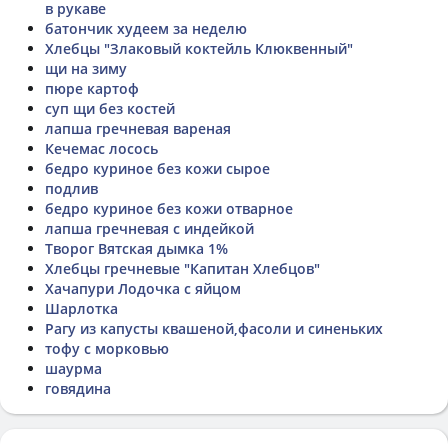
в рукаве
батончик худеем за неделю
Хлебцы "Злаковый коктейль Клюквенный"
щи на зиму
пюре картоф
суп щи без костей
лапша гречневая вареная
Кечемас лосось
бедро куриное без кожи сырое
подлив
бедро куриное без кожи отварное
лапша гречневая с индейкой
Творог Вятская дымка 1%
Хлебцы гречневые "Капитан Хлебцов"
Хачапури Лодочка с яйцом
Шарлотка
Рагу из капусты квашеной,фасоли и синеньких
тофу с морковью
шаурма
говядина