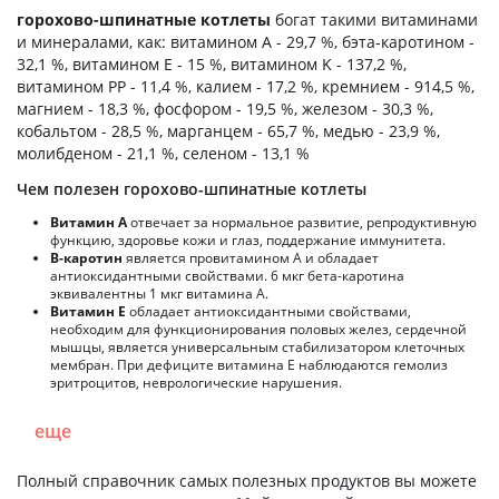
горохово-шпинатные котлеты
богат такими витаминами
и минералами, как: витамином А - 29,7 %, бэта-каротином -
32,1 %, витамином E - 15 %, витамином K - 137,2 %,
витамином PP - 11,4 %, калием - 17,2 %, кремнием - 914,5 %,
магнием - 18,3 %, фосфором - 19,5 %, железом - 30,3 %,
кобальтом - 28,5 %, марганцем - 65,7 %, медью - 23,9 %,
молибденом - 21,1 %, селеном - 13,1 %
Чем полезен горохово-шпинатные котлеты
Витамин А
отвечает за нормальное развитие, репродуктивную
функцию, здоровье кожи и глаз, поддержание иммунитета.
В-каротин
является провитамином А и обладает
антиоксидантными свойствами. 6 мкг бета-каротина
эквивалентны 1 мкг витамина А.
Витамин Е
обладает антиоксидантными свойствами,
необходим для функционирования половых желез, сердечной
мышцы, является универсальным стабилизатором клеточных
мембран. При дефиците витамина Е наблюдаются гемолиз
эритроцитов, неврологические нарушения.
еще
Полный справочник самых полезных продуктов вы можете