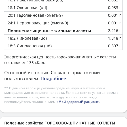
18:1 Олеиновая (ud)
0.933 г
20:1 Гадолеиновая (омега-9)
0.001 г
24:1 Нервоновая, цис (омега-9)
0.001 г
Полиненасыщенные жирные кислоты
2.216 г
18:2 Линолевая (ud)
1.818 г
18:3 Линоленовая (ud)
0.397 г
Энергетическая ценность
горохово-шпинатные котлеты
составляет 135 кКал.
Основной источник: Создан в приложении
пользователем.
Подробнее
.
** В данной таблице указаны средние нормы витаминов и
минералов для взрослого человека. Если вы хотите узнать нормы с
учетом вашего пола, возраста и других факторов, тогда
воспользуйтесь приложением
«Мой здоровый рацион»
.
Полезные свойства ГОРОХОВО-ШПИНАТНЫЕ КОТЛЕТЫ