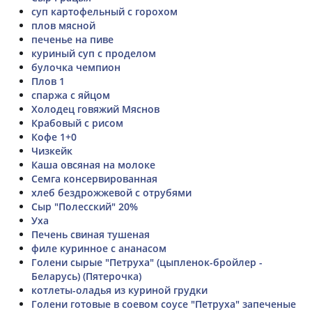
суп картофельный с горохом
плов мясной
печенье на пиве
куриный суп с проделом
булочка чемпион
Плов 1
спаржа с яйцом
Холодец говяжий Мяснов
Крабовый с рисом
Кофе 1+0
Чизкейк
Каша овсяная на молоке
Семга консервированная
хлеб бездрожжевой с отрубями
Сыр "Полесский" 20%
Уха
Печень свиная тушеная
филе куринное с ананасом
Голени сырые "Петруха" (цыпленок-бройлер -
Беларусь) (Пятерочка)
котлеты-оладья из куриной грудки
Голени готовые в соевом соусе "Петруха" запеченые