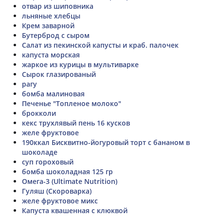
отвар из шиповника
льняные хлебцы
Крем заварной
Бутерброд с сыром
Салат из пекинской капусты и краб. палочек
капуста морская
жаркое из курицы в мультиварке
Сырок глазированый
рагу
бомба малиновая
Печенье "Топленое молоко"
брокколи
кекс трухлявый пень 16 кусков
желе фруктовое
190ккал Бисквитно-йогуровый торт с бананом в
шоколаде
суп гороховый
бомба шоколадная 125 гр
Омега-3 (Ultimate Nutrition)
Гуляш (Скороварка)
желе фруктовое микс
Капуста квашенная с клюквой