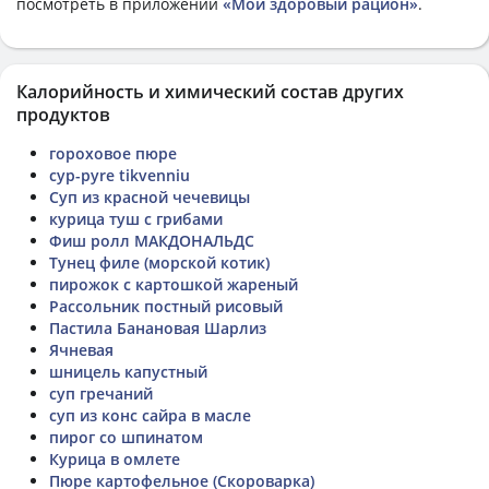
посмотреть в приложении
«Мой здоровый рацион»
.
Калорийность и химический состав других
продуктов
гороховое пюре
cyp-pyre tikvenniu
Суп из красной чечевицы
курица туш с грибами
Фиш ролл МАКДОНАЛЬДС
Тунец филе (морской котик)
пирожок с картошкой жареный
Рассольник постный рисовый
Пастила Банановая Шарлиз
Ячневая
шницель капустный
суп гречаний
суп из конс сайра в масле
пирог со шпинатом
Курица в омлете
Пюре картофельное (Скороварка)