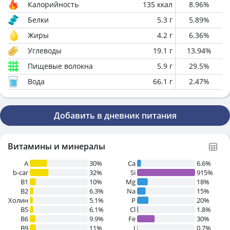
Калорийность
135
ккал
8.96
%
Белки
5.3
г
5.89
%
Жиры
4.2
г
6.36
%
Углеводы
19.1
г
13.94
%
Пищевые волокна
5.9
г
29.5
%
Вода
66.1
г
2.47
%
Добавить в дневник питания
Витамины и минералы
A
30%
Ca
6.6%
b-car
32%
Si
915%
В1
10%
Mg
18%
B2
6.3%
Na
15%
Холин
5.1%
P
20%
B5
6.1%
Cl
1.8%
B6
9.9%
Fe
30%
B9
11%
I
0.7%