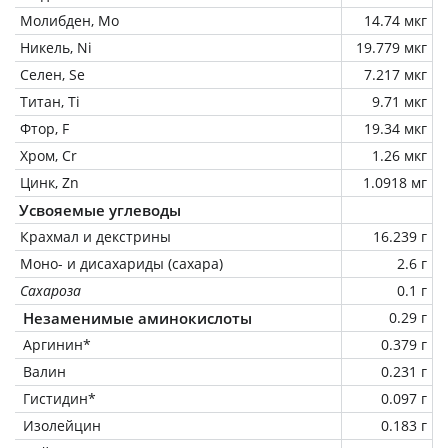
Молибден, Mo
14.74 мкг
Никель, Ni
19.779 мкг
Селен, Se
7.217 мкг
Титан, Ti
9.71 мкг
Фтор, F
19.34 мкг
Хром, Cr
1.26 мкг
Цинк, Zn
1.0918 мг
Усвояемые углеводы
Крахмал и декстрины
16.239 г
Моно- и дисахариды (сахара)
2.6 г
Сахароза
0.1 г
Незаменимые аминокислоты
0.29 г
Аргинин*
0.379 г
Валин
0.231 г
Гистидин*
0.097 г
Изолейцин
0.183 г