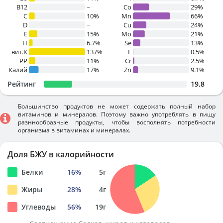
B12
~
Co
29%
C
10%
Mn
66%
D
~
Cu
24%
E
15%
Mo
21%
H
6.7%
Se
13%
вит.К
137%
F
0.5%
PP
11%
Cr
2.5%
Калий
17%
Zn
9.1%
Рейтинг
19.8
Большинство продуктов не может содержать полный набор
витаминов и минералов. Поэтому важно употреблять в пищу
разннообразные продукты, чтобы восполнять потребности
организма в витаминах и минералах.
Доля БЖУ в калорийности
Белки
16
%
5
г
Жиры
28
%
4
г
Углеводы
56
%
19
г