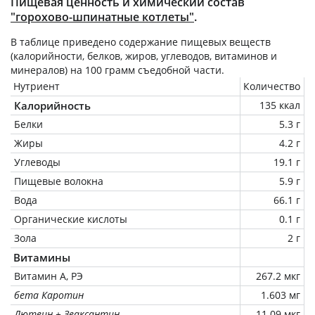
Пищевая ценность и химический состав
"горохово-шпинатные котлеты"
.
В таблице приведено содержание пищевых веществ
(калорийности, белков, жиров, углеводов, витаминов и
минералов) на
100 грамм
съедобной части.
Нутриент
Количество
Калорийность
135 ккал
Белки
5.3 г
Жиры
4.2 г
Углеводы
19.1 г
Пищевые волокна
5.9 г
Вода
66.1 г
Органические кислоты
0.1 г
Зола
2 г
Витамины
Витамин А, РЭ
267.2 мкг
бета Каротин
1.603 мг
Лютеин + Зеаксантин
11.09 мкг