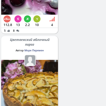
112.8
13
2.2
10
4
5
8
Цветаевский яблочный
пирог
Автор
Море Перемен