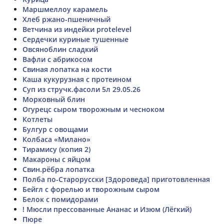
Маршмеллоу карамель
Хлеб ржано-пшеничный
Ветчина из индейки protelevel
Сердечки куриные тушенные
Овсяноблин сладкий
Вафли с абрикосом
Свиная лопатка на кости
Каша кукурузная с протеином
Суп из стручк.фасоли 5л 29.05.26
Морковный блин
Огурецс сыром творожным и чесноком
Котлеты
Булгур с овощами
Колбаса «Милано»
Тирамису (копия 2)
Макароны с яйцом
Свин.рёбра лопатка
Полба по-Старорусски [Здороведа] приготовленная
Бейгл с форелью и творожным сыром
Белок с помидорами
! Мюсли прессованные Ананас и Изюм (Лёгкий)
Пюре