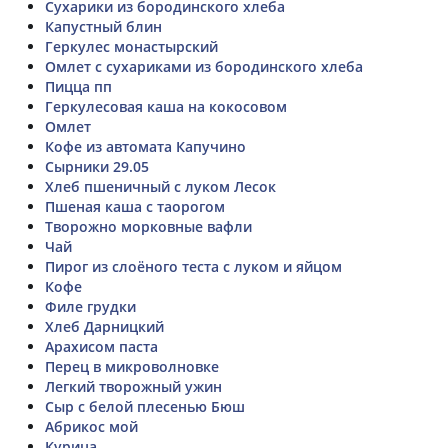
Сухарики из бородинского хлеба
Капустный блин
Геркулес монастырский
Омлет с сухариками из бородинского хлеба
Пицца пп
Геркулесовая каша на кокосовом
Омлет
Кофе из автомата Капучино
Сырники 29.05
Хлеб пшеничный с луком Лесок
Пшеная каша с таорогом
Творожно морковные вафли
Чай
Пирог из слоёного теста с луком и яйцом
Кофе
Филе грудки
Хлеб Дарницкий
Арахисом паста
Перец в микроволновке
Легкий творожный ужин
Сыр с белой плесенью Бюш
Абрикос мой
Курица