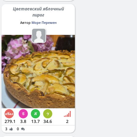
Цветаевский яблочный
пирог
Автор
Море Перемен
279.1
3.8
13.7
34.6
2
3
0