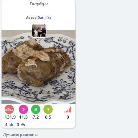
Голубцы
Автор
Darinika
131.9
11.3
7.2
6.5
0
4
3
Лучшие рационы