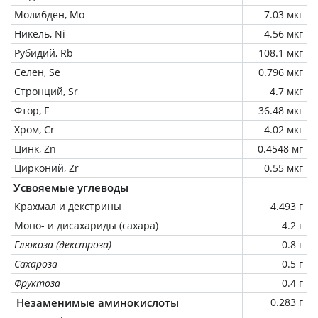
Молибден, Mo
7.03 мкг
Никель, Ni
4.56 мкг
Рубидий, Rb
108.1 мкг
Селен, Se
0.796 мкг
Стронций, Sr
4.7 мкг
Фтор, F
36.48 мкг
Хром, Cr
4.02 мкг
Цинк, Zn
0.4548 мг
Цирконий, Zr
0.55 мкг
Усвояемые углеводы
Крахмал и декстрины
4.493 г
Моно- и дисахариды (сахара)
4.2 г
Глюкоза (декстроза)
0.8 г
Сахароза
0.5 г
Фруктоза
0.4 г
Незаменимые аминокислоты
0.283 г