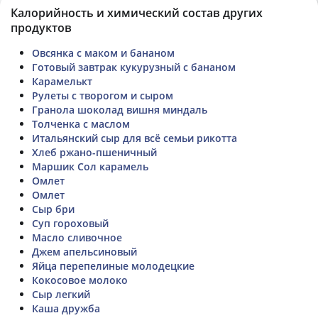
Калорийность и химический состав других
продуктов
Овсянка с маком и бананом
Готовый завтрак кукурузный с бананом
Карамелькт
Рулеты с творогом и сыром
Гранола шоколад вишня миндаль
Толченка с маслом
Итальянский сыр для всё семьи рикотта
Хлеб ржано-пшеничный
Маршик Сол карамель
Омлет
Омлет
Сыр бри
Суп гороховый
Масло сливочное
Джем апельсиновый
Яйца перепелиные молодецкие
Кокосовое молоко
Сыр легкий
Каша дружба