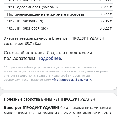
20:1 Гадолеиновая (омега-9)
0.011 г
Полиненасыщенные жирные кислоты
0.322 г
18:2 Линолевая (ud)
0.295 г
18:3 Линоленовая (ud)
0.022 г
Энергетическая ценность
Винегрет [ПРОДУКТ УДАЛЕН]
составляет 65,7 кКал.
Основной источник: Создан в приложении
пользователем.
Подробнее
.
** В данной таблице указаны средние нормы витаминов и
минералов для взрослого человека. Если вы хотите узнать нормы с
учетом вашего пола, возраста и других факторов, тогда
воспользуйтесь приложением
«Мой здоровый рацион»
.
Полезные свойства ВИНЕГРЕТ [ПРОДУКТ УДАЛЕН]
Винегрет [ПРОДУКТ УДАЛЕН]
богат такими витаминами и
минералами, как: витамином C - 26,2 %, витамином K - 20,3