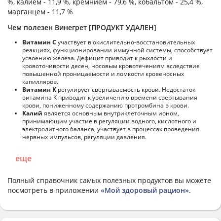
%, калием - 11,9 %, кремнием - 79,6 %, кобальтом - 25,4 %,
марганцем - 11,7 %
Чем полезен Винегрет [ПРОДУКТ УДАЛЕН]
Витамин С
участвует в окислительно-восстановительных
реакциях, функционировании иммунной системы, способствует
усвоению железа. Дефицит приводит к рыхлости и
кровоточивости десен, носовым кровотечениям вследствие
повышенной проницаемости и ломкости кровеносных
капилляров.
Витамин К
регулирует свёртываемость крови. Недостаток
витамина К приводит к увеличению времени свертывания
крови, пониженному содержанию протромбина в крови.
Калий
является основным внутриклеточным ионом,
принимающим участие в регуляции водного, кислотного и
электролитного баланса, участвует в процессах проведения
нервных импульсов, регуляции давления.
еще
Полный справочник самых полезных продуктов вы можете
посмотреть в приложении
«Мой здоровый рацион»
.