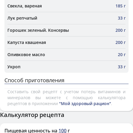
Свекла, вареная
185 г
Лук репчатый
33 г
Горошек зеленый. Консервы
200 г
Капуста квашеная
200 г
Оливковое масло
20 г
Укроп
33 г
Способ приготовления
Составить свой рецепт с учетом потерь витаминов и
минералов вы можете с помощью калькулятора
рецептов в приложении
"Мой здоровый рацион"
.
Калькулятор рецепта
Пищевая ценность на
100
г