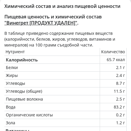
Химический состав и анализ пищевой ценности
Пищевая ценность и химический состав
"Винегрет [ПРОДУКТ УДАЛЕН]"
.
В таблице приведено содержание пищевых веществ
(калорийности, белков, жиров, углеводов, витаминов и
минералов) на
100 грамм
съедобной части.
Нутриент
Количество
Калорийность
65.7 ккал
Белки
2.1 г
Жиры
2.4 г
Углеводы
8.7 г
Углеводы (общие)
11.5 г
Пищевые волокна
2.5 г
Вода
83.2 г
Органические кислоты
0.2 г
Зола
1.2 г
Витамины