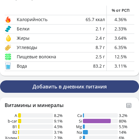
% от РСП
Калорийность
65.7
ккал
4.36
%
Белки
2.1
г
2.33
%
Жиры
2.4
г
3.64
%
Углеводы
8.7
г
6.35
%
Пищевые волокна
2.5
г
12.5
%
Вода
83.2
г
3.11
%
Добавить в дневник питания
Витамины и минералы
A
8.2%
Ca
3.2%
b-car
9.1%
Si
80%
В1
4.5%
Mg
5.5%
B2
3.1%
Na
14%
Холин
2.3%
P
6%