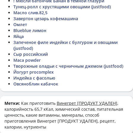
! Мюсли батончик Банан в тёмной глазури
Тунец-ролл с хрустящими овощами (justfood)
Масло слив.82,5
Завертон цезарь кофемашина
Омлет
Blueblue лимон
Яйца
Запеченое филе индейки с булгуром и овощами
(justfood)
Сыр российский
Maca powder
Творожные оладьи с черничным джемом (justfood)
Йогурт procomplex
Индейка с фасолью
Овсяноблин кабачок
Метки:
Как приготовить
Винегрет [ПРОДУКТ УДАЛЕН]
,
калорийность 65,7 кКал, химический состав, питательная
ценность, какие витамины, минералы, способ
приготовления Винегрет [ПРОДУКТ УДАЛЕН], рецепт,
калории, нутриенты