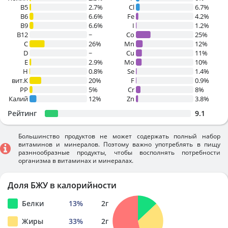
B5
2.7%
Cl
6.7%
B6
6.6%
Fe
4.2%
B9
6.6%
I
1.2%
B12
~
Co
25%
C
26%
Mn
12%
D
~
Cu
11%
E
2.9%
Mo
10%
H
0.8%
Se
1.4%
вит.К
20%
F
0.9%
PP
5%
Cr
8%
Калий
12%
Zn
3.8%
Рейтинг
9.1
Большинство продуктов не может содержать полный набор
витаминов и минералов. Поэтому важно употреблять в пищу
разннообразные продукты, чтобы восполнять потребности
организма в витаминах и минералах.
Доля БЖУ в калорийности
Белки
13
%
2
г
Жиры
33
%
2
г