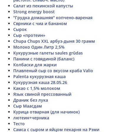
Салат из пекинской капусты
Strong energy boost
"Грудка домашняя" копчено-вареная
Сврники с чиа и бананом
Сырок
Сыр «протеин»
Chupa Chups XXL арбуз-дыня 30 грамм
Молоко Один Литр 2,5%
Кукурузные галеты saules grūdas
Панини с говядиной (баланс)
Колбаски для жарки
Плавленый сыр со вкусом краба Valio
Palenta кукурузная каша
Кукурузная каша 28.05.26
Какао с 1,5% молоком
Язык свиной прессованный
Драник без лука
Сыр Маасдам
Курица отварная (для начинок)
лютеин+черника
Тесто
Самса с сыром и яйцом пекарня на Рэми