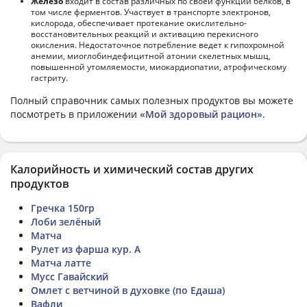
Железо
входит в состав различных по своей функции белков, в
том числе ферментов. Участвует в транспорте электронов,
кислорода, обеспечивает протекание окислительно-
восстановительных реакций и активацию перекисного
окисления. Недостаточное потребление ведет к гипохромной
анемии, миоглобиндефицитной атонии скелетных мышц,
повышенной утомляемости, миокардиопатии, атрофическому
гастриту.
Полный справочник самых полезных продуктов вы можете
посмотреть в приложении
«Мой здоровый рацион»
.
Калорийность и химический состав других
продуктов
Гречка 150гр
Лоби зелёный
Матча
Рулет из фарша кур. А
Матча латте
Мусс Гавайский
Омлет с ветчиной в духовке (по Едаша)
Вафли