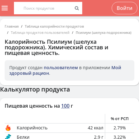
Войти
Главная
Таблица калорийности продуктов
Таблица продуктов пользователей
Псилиум (шелуха подорожника)
Калорийность
Псилиум (шелуха
подорожника)
. Химический состав и
пищевая ценность.
Продукт создан
пользователем
в приложении
Мой
здоровый рацион
.
Калькулятор продукта
Пищевая ценность на
100
г
% от РСП
Калорийность
42
ккал
2.79
%
Белки
2.9
г
3.22
%