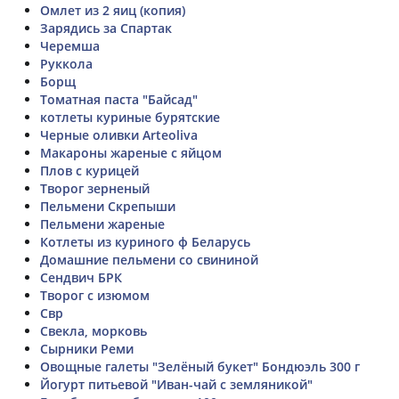
Омлет из 2 яиц (копия)
Зарядись за Спартак
Черемша
Руккола
Борщ
Томатная паста "Байсад"
котлеты куриные бурятские
Черные оливки Arteoliva
Макароны жареные с яйцом
Плов с курицей
Творог зерненый
Пельмени Скрепыши
Пельмени жареные
Котлеты из куриного ф Беларусь
Домашние пельмени со свининой
Сендвич БРК
Творог с изюмом
Свр
Свекла, морковь
Сырники Реми
Овощные галеты "Зелëный букет" Бондюэль 300 г
Йогурт питьевой "Иван-чай с земляникой"