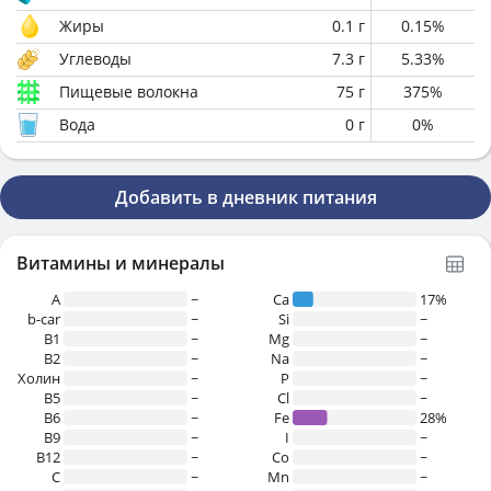
Жиры
0.1
г
0.15
%
Углеводы
7.3
г
5.33
%
Пищевые волокна
75
г
375
%
Вода
0
г
0
%
Добавить в дневник питания
Витамины и минералы
A
~
Ca
17%
b-car
~
Si
~
В1
~
Mg
~
B2
~
Na
~
Холин
~
P
~
B5
~
Cl
~
B6
~
Fe
28%
B9
~
I
~
B12
~
Co
~
C
~
Mn
~