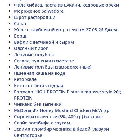
Филе сибаса, паста из цукини, кедровые орехи
Мороженое Salwadore
Шрот расторопши
Салат
Желе с клубникой и протеином 27.05.26 Джем
Борщ
Вафли с ветчиной и сыром
Овсяный пирог
Ленивые голубцы
Свекла, тушеная в сметане
Ленивые голубцы (замороженные)
Пшенная каша на воде
Кето желе
Кето конфета ягодная
Ehrmann HIGH PROTEIN Pistacia mousse style 20g
PROTEIN
Чизкейк без выпечки
McDonald’s Honey Mustard Chicken McWrap
Сырники отличные (5%, 400 гр) базовые
Слайс ростбифа с соусом
Эскимо пломбир черника в белой глазури
Свитлогорье