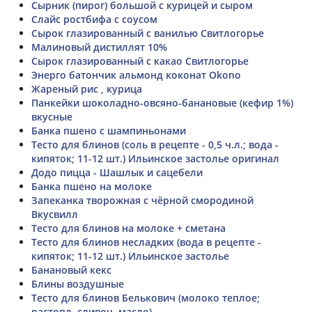
Сырник (пирог) большой с курицей и сыром
Слайс ростбифа с соусом
Сырок глазированный с ванилью Свитлогорье
Малиновый дистиллят 10%
Сырок глазированный с какао Свитлогорье
Энерго батончик альмонд коконат Okono
Жареный рис , курица
Панкейки шоколадно-овсяно-банановые (кефир 1%)
вкусные
Банка пшено с шампиньонами
Тесто для блинов (соль в рецепте - 0,5 ч.л.; вода -
кипяток; 11-12 шт.) Ильинское застолье оригинал
Додо пицца - Шашлык и сацебели
Банка пшено на молоке
Запеканка творожная с чёрной смородиной
Вкусвилл
Тесто для блинов на молоке + сметана
Тесто для блинов несладких (вода в рецепте -
кипяток; 11-12 шт.) Ильинское застолье
Банановый кекс
Блины воздушные
Тесто для блинов Белькович (молоко теплое;
растопл. сливоч. масло)