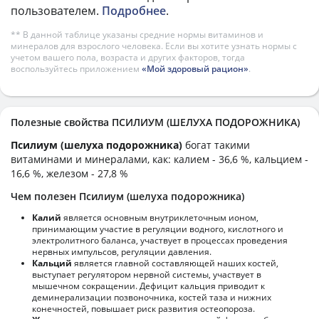
пользователем.
Подробнее
.
** В данной таблице указаны средние нормы витаминов и
минералов для взрослого человека. Если вы хотите узнать нормы с
учетом вашего пола, возраста и других факторов, тогда
воспользуйтесь приложением
«Мой здоровый рацион»
.
Полезные свойства ПСИЛИУМ (ШЕЛУХА ПОДОРОЖНИКА)
Псилиум (шелуха подорожника)
богат такими
витаминами и минералами, как: калием - 36,6 %, кальцием -
16,6 %, железом - 27,8 %
Чем полезен Псилиум (шелуха подорожника)
Калий
является основным внутриклеточным ионом,
принимающим участие в регуляции водного, кислотного и
электролитного баланса, участвует в процессах проведения
нервных импульсов, регуляции давления.
Кальций
является главной составляющей наших костей,
выступает регулятором нервной системы, участвует в
мышечном сокращении. Дефицит кальция приводит к
деминерализации позвоночника, костей таза и нижних
конечностей, повышает риск развития остеопороза.