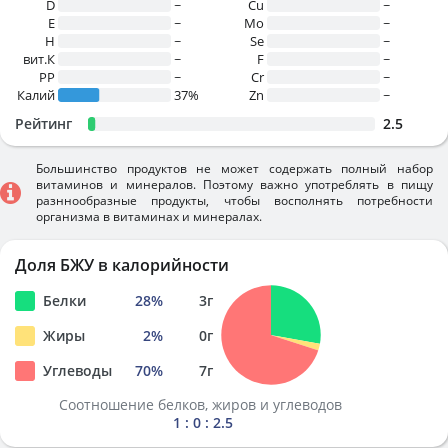
D
~
Cu
~
E
~
Mo
~
H
~
Se
~
вит.К
~
F
~
PP
~
Cr
~
Калий
37%
Zn
~
Рейтинг
2.5
Большинство продуктов не может содержать полный набор
витаминов и минералов. Поэтому важно употреблять в пищу
разннообразные продукты, чтобы восполнять потребности
организма в витаминах и минералах.
Доля БЖУ в калорийности
Белки
28
%
3
г
Жиры
2
%
0
г
Углеводы
70
%
7
г
Соотношение белков, жиров и углеводов
1 : 0 : 2.5