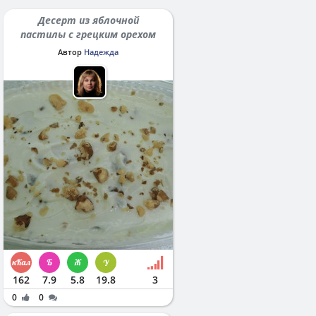
Десерт из яблочной
пастилы с грецким орехом
Автор
Надежда
162
7.9
5.8
19.8
3
0
0