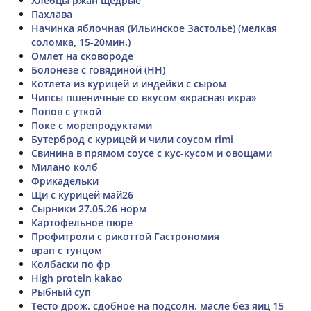
Хлебцы ржан щедрые
Пахлава
Начинка яблочная (Ильинское Застолье) (мелкая
соломка, 15-20мин.)
Омлет на сковороде
Болонезе с говядиной (HH)
Котлета из курицей и индейки с сыром
Чипсы пшеничные со вкусом «красная икра»
Попов с уткой
Поке с морепродуктами
Бутерброд с курицей и чили соусом rimi
Свинина в прямом соусе с кус-кусом и овощами
Милано колб
Фрикадельки
Щи с курицей май26
Сырники 27.05.26 норм
Картофельное пюре
Профитроли с рикоттой Гастрономия
врап с тунцом
Колбаски по фр
High protein kakao
Рыбный суп
Тесто дрож. сдобное на подсолн. масле без яиц 15