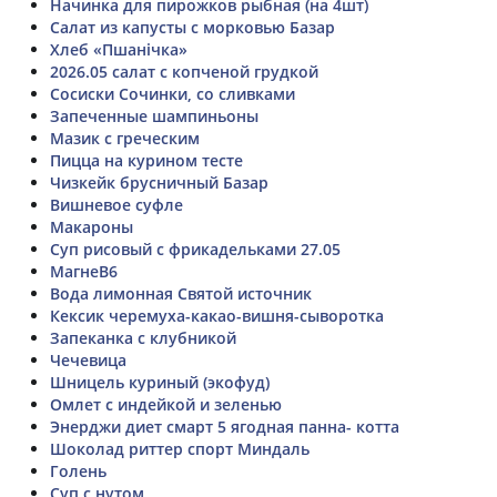
Начинка для пирожков рыбная (на 4шт)
Салат из капусты с морковью Базар
Хлеб «Пшанiчка»
2026.05 салат с копченой грудкой
Сосиски Сочинки, со сливками
Запеченные шампиньоны
Мазик с греческим
Пицца на курином тесте
Чизкейк брусничный Базар
Вишневое суфле
Макароны
Суп рисовый с фрикадельками 27.05
МагнеB6
Вода лимонная Святой источник
Кексик черемуха-какао-вишня-сыворотка
Запеканка с клубникой
Чечевица
Шницель куриный (экофуд)
Омлет с индейкой и зеленью
Энерджи диет смарт 5 ягодная панна- котта
Шоколад риттер спорт Миндаль
Голень
Суп с нутом