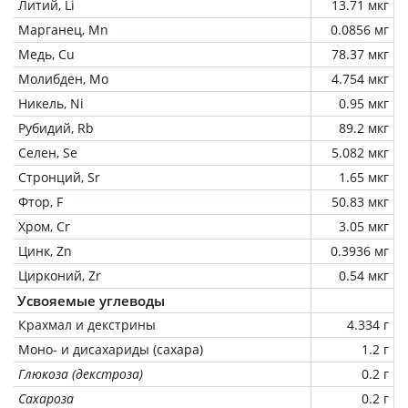
Литий, Li
13.71 мкг
Марганец, Mn
0.0856 мг
Медь, Cu
78.37 мкг
Молибден, Mo
4.754 мкг
Никель, Ni
0.95 мкг
Рубидий, Rb
89.2 мкг
Селен, Se
5.082 мкг
Стронций, Sr
1.65 мкг
Фтор, F
50.83 мкг
Хром, Cr
3.05 мкг
Цинк, Zn
0.3936 мг
Цирконий, Zr
0.54 мкг
Усвояемые углеводы
Крахмал и декстрины
4.334 г
Моно- и дисахариды (сахара)
1.2 г
Глюкоза (декстроза)
0.2 г
Сахароза
0.2 г