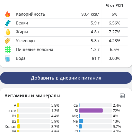
% от РСП
Калорийность
90.4
ккал
6
%
Белки
5.9
г
6.56
%
Жиры
4.8
г
7.27
%
Углеводы
5.8
г
4.23
%
Пищевые волокна
1.3
г
6.5
%
Вода
81
г
3.03
%
Добавить в дневник питания
Витамины и минералы
A
5.8%
Ca
2.4%
b-car
1.3%
Si
72%
В1
4.4%
Mg
4%
B2
5.9%
Na
13%
Холин
8.7%
P
9.7%
B5
6.5%
Cl
4.7%