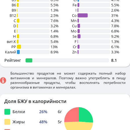
B6
5.5%
Fe
5.5%
B9
1.3%
I
2.6%
B12
2.5%
Co
31%
C
7.6%
Mn
4.3%
D
3.2%
Cu
7.8%
E
1.4%
Mo
6.8%
H
6.8%
Se
9.2%
вит.К
5.4%
F
1.3%
PP
13%
Cr
6.1%
Калий
8.9%
Zn
3.3%
Рейтинг
8.1
Большинство продуктов не может содержать полный набор
витаминов и минералов. Поэтому важно употреблять в пищу
разннообразные продукты, чтобы восполнять потребности
организма в витаминах и минералах.
Доля БЖУ в калорийности
Белки
26
%
6
г
Жиры
48
%
5
г