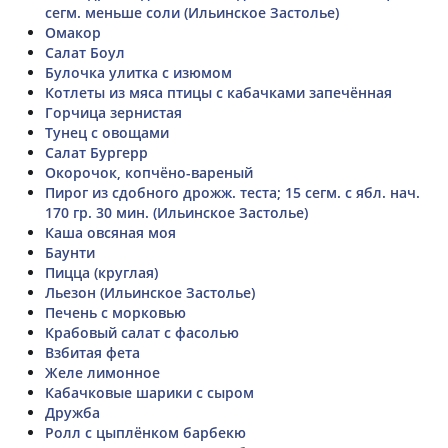
сегм. меньше соли (Ильинское Застолье)
Омакор
Салат Боул
Булочка улитка с изюмом
Котлеты из мяса птицы с кабачками запечённая
Горчица зернистая
Тунец с овощами
Салат Бургерр
Окорочок, копчёно-вареный
Пирог из сдобного дрожж. теста; 15 сегм. с ябл. нач.
170 гр. 30 мин. (Ильинское Застолье)
Каша овсяная моя
Баунти
Пицца (круглая)
Льезон (Ильинское Застолье)
Печень с морковью
Крабовый салат с фасолью
Взбитая фета
Желе лимонное
Кабачковые шарики с сыром
Дружба
Ролл с цыплёнком барбекю