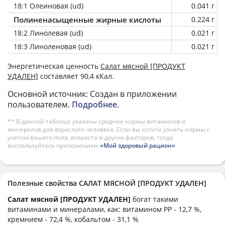
18:1 Олеиновая (ud)
0.041 г
Полиненасыщенные жирные кислоты
0.224 г
18:2 Линолевая (ud)
0.021 г
18:3 Линоленовая (ud)
0.021 г
Энергетическая ценность
Салат мясной [ПРОДУКТ
УДАЛЕН]
составляет 90,4 кКал.
Основной источник: Создан в приложении
пользователем.
Подробнее
.
** В данной таблице указаны средние нормы витаминов и
минералов для взрослого человека. Если вы хотите узнать нормы с
учетом вашего пола, возраста и других факторов, тогда
воспользуйтесь приложением
«Мой здоровый рацион»
.
Полезные свойства САЛАТ МЯСНОЙ [ПРОДУКТ УДАЛЕН]
Салат мясной [ПРОДУКТ УДАЛЕН]
богат такими
витаминами и минералами, как: витамином PP - 12,7 %,
кремнием - 72,4 %, кобальтом - 31,1 %