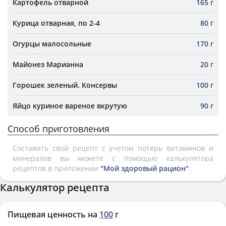
Картофель отварной
165 г
Курица отварная, по 2-4
80 г
Огурцы малосольные
170 г
Майонез Марианна
20 г
Горошек зеленый. Консервы
100 г
Яйцо куриное вареное вкрутую
90 г
Способ приготовления
Составить свой рецепт с учетом потерь витаминов и
минералов вы можете с помощью калькулятора
рецептов в приложении
"Мой здоровый рацион"
.
Калькулятор рецепта
Пищевая ценность на
100
г