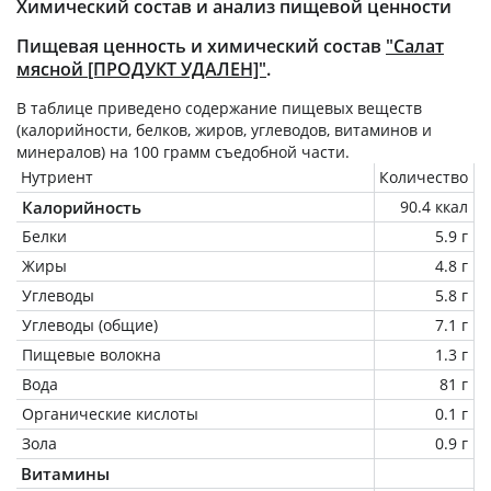
Химический состав и анализ пищевой ценности
Пищевая ценность и химический состав
"Салат
мясной [ПРОДУКТ УДАЛЕН]"
.
В таблице приведено содержание пищевых веществ
(калорийности, белков, жиров, углеводов, витаминов и
минералов) на
100 грамм
съедобной части.
Нутриент
Количество
Калорийность
90.4 ккал
Белки
5.9 г
Жиры
4.8 г
Углеводы
5.8 г
Углеводы (общие)
7.1 г
Пищевые волокна
1.3 г
Вода
81 г
Органические кислоты
0.1 г
Зола
0.9 г
Витамины