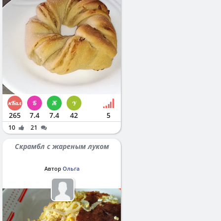
265
7.4
7.4
42
5
10
21
Скрамбл с жареным луком
Автор
Ольга