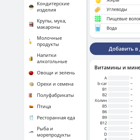
Кондитерские
Углеводы
изделия
Пищевые воло
Крупы, мука,
макароны
Вода
Молочные
продукты
Добавить в
Напитки
алкогольные
Витамины и мин
Овощи и зелень
A
~
Орехи и семена
b-car
~
В1
~
Полуфабрикаты
B2
~
Холин
~
Птица
B5
~
B6
~
Ресторанная еда
B9
~
B12
~
Рыба и
C
~
D
~
морепродукты
E
~