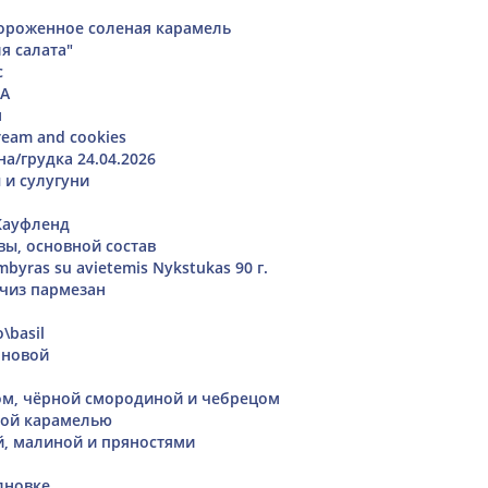
ороженное соленая карамель
я салата"
с
А
м
ream and cookies
а/грудка 24.04.2026
 и сулугуни
Кауфленд
вы, основной состав
yras su avietemis Nykstukas 90 г.
чиз пармезан
\basil
рновой
ом, чёрной смородиной и чебрецом
ной карамелью
й, малиной и пряностями
о
лновке