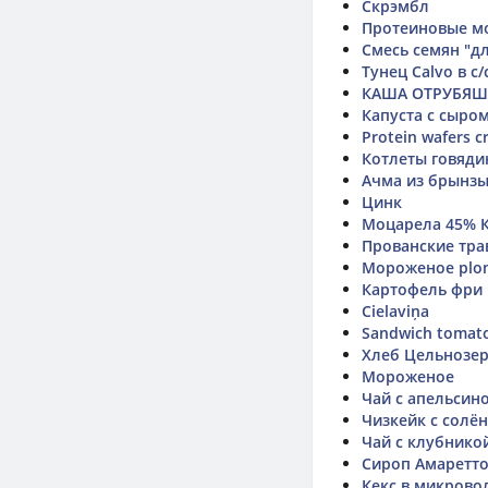
Скрэмбл
Протеиновые м
Смесь семян "дл
Тунец Calvo в с/
КАША ОТРУБЯШ
Капуста с сыро
Protein wafers c
Котлеты говядин
Ачма из брынзы
Цинк
Моцарела 45% 
Прованские тра
Мороженое plomb
Картофель фри 
Cielaviņa
Sandwich tomato
Хлеб Цельнозе
Мороженое
Чай с апельсин
Чизкейк с солё
Чай с клубнико
Сироп Амаретт
Кекс в микрово