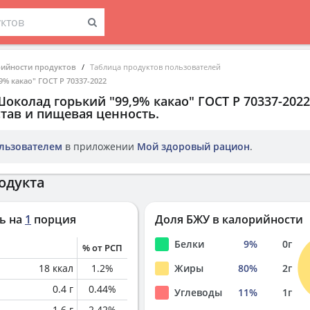
рийности продуктов
Таблица продуктов пользователей
% какао" ГОСТ Р 70337-2022
околад горький "99,9% какао" ГОСТ Р 70337-2022
тав и пищевая ценность.
льзователем
в приложении
Мой здоровый рацион
.
одукта
ь на
1
порция
Доля БЖУ в калорийности
Белки
9
%
0
г
% от РСП
18
ккал
1.2
%
Жиры
80
%
2
г
0.4
г
0.44
%
Углеводы
11
%
1
г
1.6
г
2.42
%