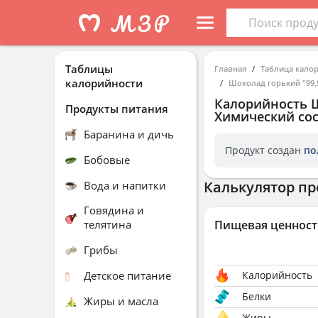
Таблицы
Главная
Таблица кало
калорийности
Шоколад горький "99,9
Калорийность
Ш
Продукты питания
Химический сос
Баранина и дичь
Продукт создан
по
Бобовые
Калькулятор пр
Вода и напитки
Говядина и
телятина
Пищевая ценност
Грибы
Детское питание
Калорийность
Белки
Жиры и масла
Жиры