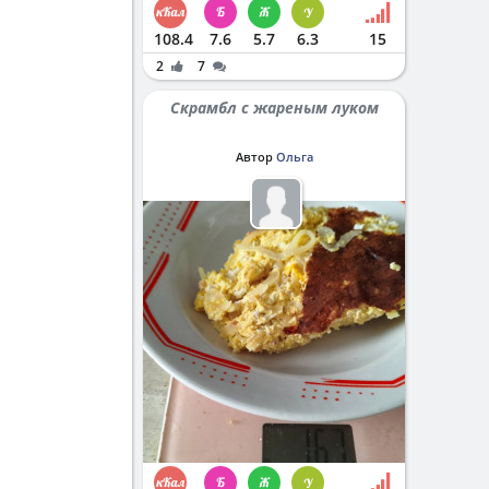
108.4
7.6
5.7
6.3
15
2
7
Скрамбл с жареным луком
Автор
Ольга