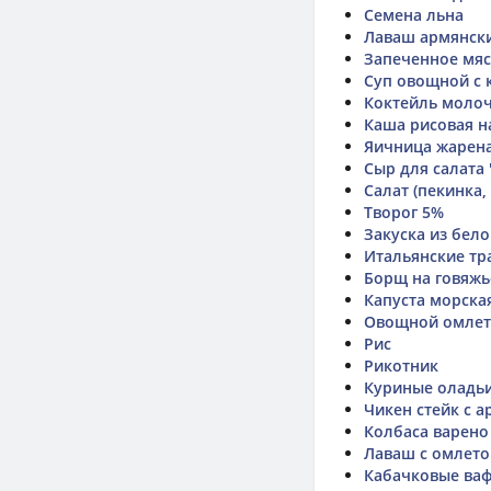
Семена льна
Лаваш армянск
Запеченное мяс
Суп овощной с 
Коктейль моло
Каша рисовая н
Яичница жарен
Сыр для салата
Салат (пекинка,
Творог 5%
Закуска из бел
Итальянские тр
Борщ на говяжь
Капуста морска
Овощной омлет
Рис
Рикотник
Куриные оладьи
Чикен стейк с 
Колбаса варено
Лаваш с омлет
Кабачковые ва