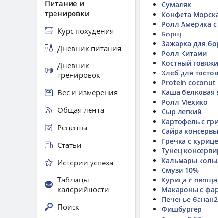
Питание и
Сумаляк
тренировки
Конфета Морска
Ролл Америка с
Курс похудения
Борщ
Зажарка для б
Дневник питания
Ролл Китами
Костный говяжи
Дневник
Хлеб для тостов
тренировок
Protein coconut
Вес и измерения
Каша белковая 
Ролл Мехико
Общая лента
Сыр легкий
Картофель с гр
Рецепты
Сайра консервы
Гречка с куриц
Статьи
Тунец консерв
Кальмары кольц
Истории успеха
Смузи 10%
Таблицы
Курица с овощ
калорийности
Макароны с фа
Печенье банан2
Поиск
Фишбургер