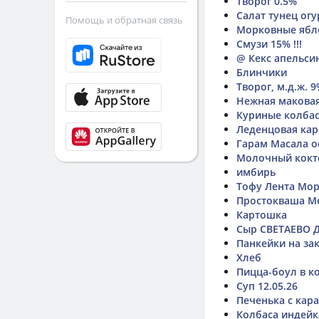
Творог 0.5%
Салат тунец огу
Помощь и обратная связь
Морковные ябл
Смузи 15% !!!
@ Кекс апельси
Блинчики
Творог, м.д.ж. 
Нежная маковая
Куриные колбас
Леденцовая кар
Гарам Масала о
Молочный кокт
имбирь
Тофу Лента Мор
Простокваша М
Картошка
Сыр СВЕТАЕВО 
Панкейки на за
Хлеб
Пицца-боул в к
Суп 12.05.26
Печенька с кар
Колбаса индейк