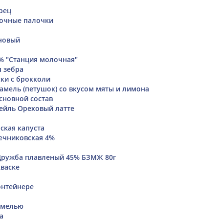
рец
очные палочки
новый
9% "Станция молочная"
 зебра
ки с брокколи
амель (петушок) со вкусом мяты и лимона
сновной состав
ейль Ореховый латте
ская капуста
ечниковская 4%
Дружба плавленый 45% БЗМЖ 80г
кваске
онтейнере
амелью
а