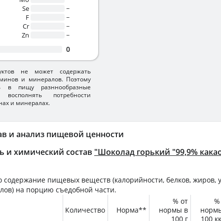
Se
~
F
~
Cr
~
Zn
~
0
уктов не может содержать
минов и минералов. Поэтому
ть в пищу разннообразные
 восполнять потребности
нах и минералах.
ав и анализ пищевой ценности
ь и химический состав
"Шоколад горький "99,9% какао
 содержание пищевых веществ (калорийности, белков, жиров, у
лов) на
порцию
съедобной части.
% от
%
Количество
Норма**
нормы в
норм
100 г
100 к