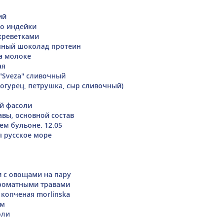
ий
о индейки
креветками
чный шоколад протеин
а молоке
ая
 "Sveza" сливочный
 огурец, петрушка, сыр сливочный)
ой фасоли
авы, основной состав
ем бульоне. 12.05
я русское море
 с овощами на пару
ароматными травами
 копченая morlinska
ом
фли