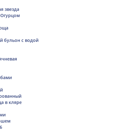
я звезда
 Огурцом
орща
й бульон с водой
ячневая
ибами
ей
ированный
а в кляре
ами
ршем
6