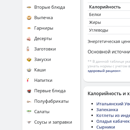
Калорийность
Вторые блюда
Белки
Выпечка
Жиры
Гарниры
Углеводы
Десерты
Энергетическая цен
Заготовки
Основной источни
Закуски
** В данной таблице ук
узнать нормы с учетом 
Каши
здоровый рацион»
.
Напитки
Первые блюда
Калорийность и х
Полуфабрикаты
Итальянский Ув
Запеканка
Салаты
Котлеты из инд
Оладья кабачек
Соусы и заправки
Сырники