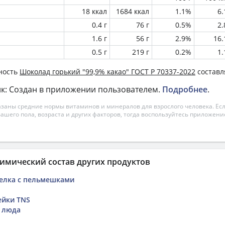
18 ккал
1684 ккал
1.1%
6
0.4 г
76 г
0.5%
2
1.6 г
56 г
2.9%
16
0.5 г
219 г
0.2%
1
ность
Шоколад горький "99,9% какао" ГОСТ Р 70337-2022
составля
к: Создан в приложении пользователем.
Подробнее
.
азаны средние нормы витаминов и минералов для взрослого человека. Есл
вашего пола, возраста и других факторов, тогда воспользуйтесь приложен
имический состав других продуктов
елка с пельмешками
ейки TNS
 люда