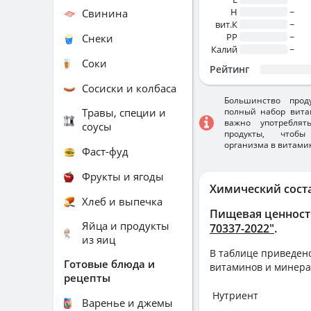
H
~
Свинина
вит.К
~
PP
~
Снеки
Калий
~
Соки
Рейтинг
Сосиски и колбаса
Большинство прод
Травы, специи и
полный набор вита
важно употребля
соусы
продукты, чтобы
организма в витами
Фаст-фуд
Фрукты и ягоды
Химический сост
Хлеб и выпечка
Пищевая ценност
Яйца и продукты
70337-2022"
.
из яиц
В таблице приведено
Готовые блюда и
витаминов и минера
рецепты
Нутриент
Варенье и джемы