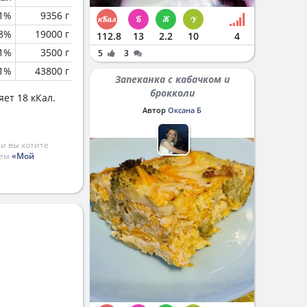
.1%
9356 г
.8%
19000 г
112.8
13
2.2
10
4
.1%
3500 г
5
3
.1%
43800 г
Запеканка с кабачком и
брокколи
ет 18 кКал.
Автор
Оксана Б
и вы хотите
ием
«Мой