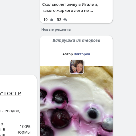
Сколько лет живу в Италии,
такого жаркого лета не ...
10
52
Новые рецепты
Ватрушки из творога
Автор
Виктория
" ГОСТ Р
глеводов,
 от
100%
ы в
нормы
кал