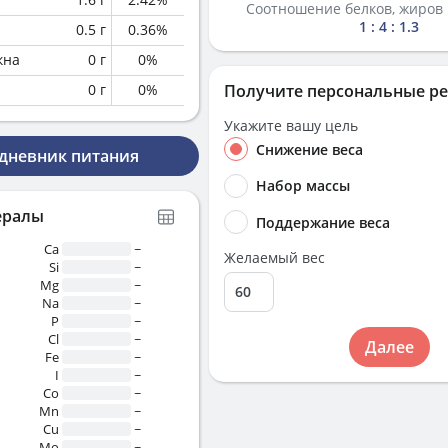
Соотношение белков, жиров 
1 : 4 : 1.3
0.5
г
0.36
%
кна
0
г
0
%
0
г
0
%
Получите персональные р
Укажите вашу цель
Снижение веса
 дневник питания
Набор массы
ералы
Поддержание веса
Ca
~
Желаемый вес
Si
~
Mg
~
Na
~
P
~
Cl
~
Далее
Fe
~
I
~
Co
~
Mn
~
Cu
~
Mo
~