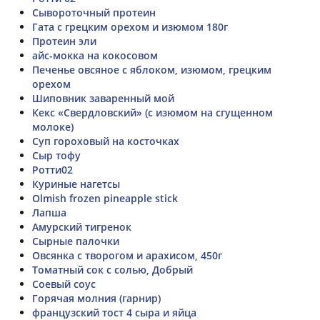
Сывороточный протеин
Гата с грецким орехом и изюмом 180г
Протеин эли
айс-мокка на кокосовом
Печенье овсяное с яблоком, изюмом, грецким
орехом
Шиповник заваренный мой
Кекс «Свердловский» (с изюмом на сгущенном
молоке)
Суп гороховый на косточках
Сыр тофу
Ротти02
Куриные нагетсы
Olmish frozen pineapple stick
Лапша
Амурский тигренок
Сырные палочки
Овсянка с творогом и арахисом, 450г
Томатный сок с солью, Добрый
Соевый соус
Горячая молния (гарнир)
французский тост 4 сыра и яйца