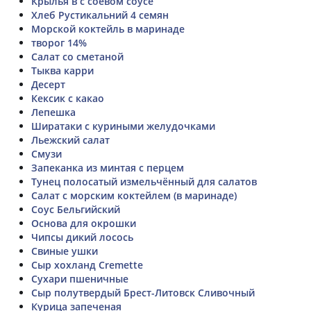
Крылья в с соевом соусе
Хлеб Рустикальний 4 семян
Морской коктейль в маринаде
творог 14%
Салат со сметаной
Тыква карри
Десерт
Кексик с какао
Лепешка
Ширатаки с куриными желудочками
Льежский салат
Смузи
Запеканка из минтая с перцем
Тунец полосатый измельчённый для салатов
Салат с морским коктейлем (в маринаде)
Соус Бельгийский
Основа для окрошки
Чипсы дикий лосось
Свиные ушки
Сыр хохланд Cremette
Сухари пшеничные
Сыр полутвердый Брест-Литовск Сливочный
Курица запеченая