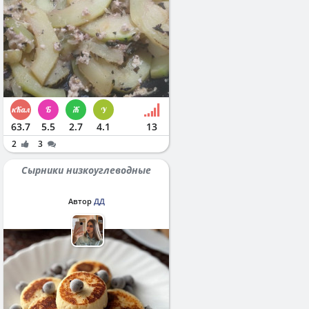
63.7
5.5
2.7
4.1
13
2
3
Сырники низкоуглеводные
Автор
ДД