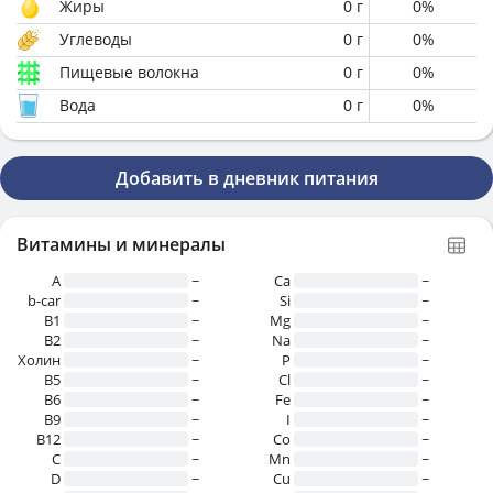
Жиры
0
г
0
%
Углеводы
0
г
0
%
Пищевые волокна
0
г
0
%
Вода
0
г
0
%
Добавить в дневник питания
Витамины и минералы
A
~
Ca
~
b-car
~
Si
~
В1
~
Mg
~
B2
~
Na
~
Холин
~
P
~
B5
~
Cl
~
B6
~
Fe
~
B9
~
I
~
B12
~
Co
~
C
~
Mn
~
D
~
Cu
~