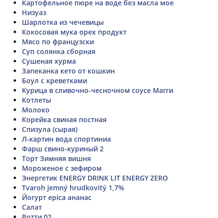
Картофельное пюре на воде без масла мое
Низуаз
Шарлотка из чечевицы
Кокосовая мука орех продукт
Мясо по французски
Суп солянка сборная
Сушеная хурма
Запеканка кето от кошкин
Боул с креветками
Курица в сливочно-чесночном соусе Магги
Котлеты
Молоко
Корейка свиная постная
Спизула (сырая)
Л-картин вода спортиниа
Фарш свино-куриный 2
Торт Зимняя вишня
Мороженое с зефиром
Энергетик ENERGY DRINK LIT ENERGY ZERO
Tvaroh jemný hrudkovitý 1,7%
Йогурт epica ананас
Салат
Ротти 02