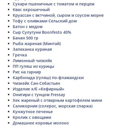
Сухари пшеничные с томатом и перцем
Квас окрошечный
Круассан с вктчиной, сыром и соусом морне
Тофу с оливками Сельский дом
Батон с медом
Сыр Сулугуни Boonfesto 40%
Банан 500 гр
Рыба жареная (Минтай)
Запеканка куриная
Гречка
Лимонный чизкейк
ПП гуляш из курицы
Рис на гарнир
Карбонада (гуляш) по-фламандски
Чизкейк Сан-Себастьян
Изделие х/б «Кефирный»
Онигири с тунцом Fressay
Хек жареный с отварным картофелем мини
Саликорния (солерос, морская спаржа)
Кунжутное печенье
Кролик с овощами
Домашнее коровье молоко