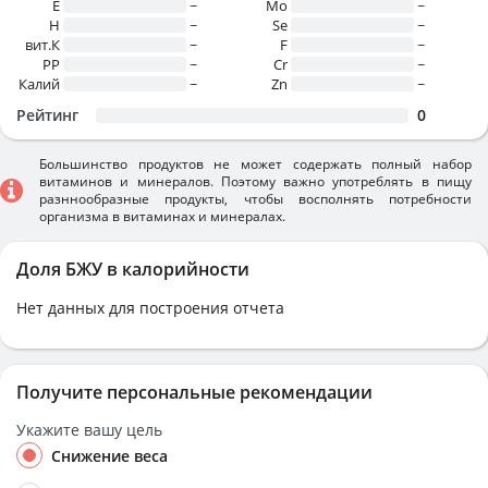
E
~
Mo
~
H
~
Se
~
вит.К
~
F
~
PP
~
Cr
~
Калий
~
Zn
~
Рейтинг
0
Большинство продуктов не может содержать полный набор
витаминов и минералов. Поэтому важно употреблять в пищу
разннообразные продукты, чтобы восполнять потребности
организма в витаминах и минералах.
Доля БЖУ в калорийности
Нет данных для построения отчета
Получите персональные рекомендации
Укажите вашу цель
Снижение веса