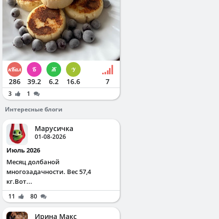
286
39.2
6.2
16.6
7
3
1
Интересные блоги
Марусичка
01-08-2026
Июль 2026
Месяц долбаной
многозадачности. Вес 57,4
кг.Вот...
11
80
Ирина Макс