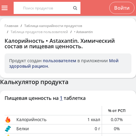
Войти
Главная
Таблица калорийности продуктов
Таблица продуктов пользователей
• Astaxantin
Калорийность
• Astaxantin
. Химический
состав и пищевая ценность.
Продукт создан
пользователем
в приложении
Мой
здоровый рацион
.
Калькулятор продукта
Пищевая ценность на
1
таблетка
% от РСП
Калорийность
1
ккал
0.07
%
Белки
0
г
0
%