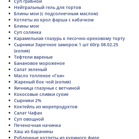
Суп грибной
Нейтральный гель для тортов
Блины мои (с подсолнечным маслом)
Котлеты из крол фарша с кабачком
Блины мои
Суп солянка
Карамельная глазурь к песочно-ореховому торту
Сырники Заречное заморож 1 шт 60гр 08.02.25
(копия)
Тефтели вареные
Банановое мороженое
Салат зеленый
Масло топленое «Гхи»
Жареный бок чой (копия)
Яичница глазунья с ветчиной
Кокосовые сливки сухие
Сырники 2%
Коктейль из морепродуктов
Салат Чафан
Суп овощной
Печеночная начинка
Хаш из баранины
Рубленные котлеты из куриного филе