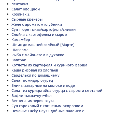
пентовит
Салат овощной
Козинак 2
Сырные крекеры
Желе с ароматом клубники
Суп-пюре тыква/картофель/сливки
Слойка с картофелем и сыром
Камамбер
Шпик домашний солёный [Марти]
Шаверма
Рыба с майонезом в духовке
Завтрак
Котлеты из картофеля и куриного фарша
Каша рисовая из хлопьев
Сардельки по домашнему
Салат помидор огурец
Блины заварные на молоке и воде
Салат из курицы яйца огурца с сыром и сметаной
Вафли тыква+нут+бел
Ветчина империя вкуса
Суп гороховый с копченым окорочком
Печенье Lucky Days Сдобные палочки с