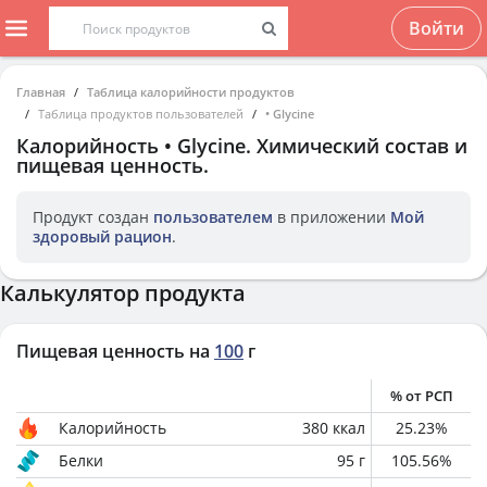
Войти
Главная
Таблица калорийности продуктов
Таблица продуктов пользователей
• Glycine
Калорийность
• Glycine
. Химический состав и
пищевая ценность.
Продукт создан
пользователем
в приложении
Мой
здоровый рацион
.
Калькулятор продукта
Пищевая ценность на
100
г
% от РСП
Калорийность
380
ккал
25.23
%
Белки
95
г
105.56
%