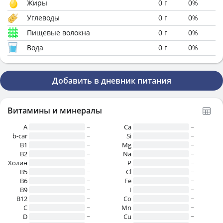
Жиры
0
г
0
%
Углеводы
0
г
0
%
Пищевые волокна
0
г
0
%
Вода
0
г
0
%
Добавить в дневник питания
Витамины и минералы
A
~
Ca
~
b-car
~
Si
~
В1
~
Mg
~
B2
~
Na
~
Холин
~
P
~
B5
~
Cl
~
B6
~
Fe
~
B9
~
I
~
B12
~
Co
~
C
~
Mn
~
D
~
Cu
~