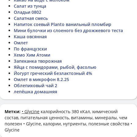
Салат из тунца
Оладьи 0802
Салатная смесь
Напиток соевый Planto ванильный пломбир
Мини булочки из слоеного без дрожжевого теста
Каша овсянная
Омлет
По французски
Хемо Хим Атоми
Запеканка творожная
Яйца с помидорами, рыбой, фасолью
Йогурт греческий безлактозный 4%
Омлет в микрофон 8.2.25
Облепиховый чай 2
лепёшка домашняя
Метки:
• Glycine
калорийность 380 кКал, химический
состав, питательная ценность, витамины, минералы, чем
полезен • Glycine, калории, нутриенты, полезные свойства •
Glycine