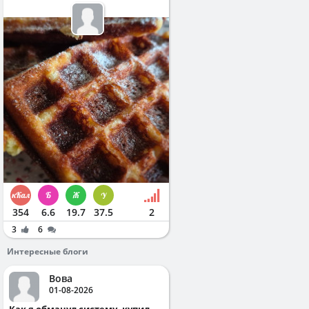
354
6.6
19.7
37.5
2
3
6
Интересные блоги
Вова
01-08-2026
Как я обманул систему, купил