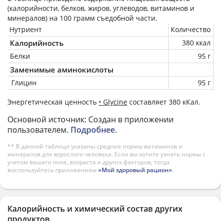
(калорийности, белков, жиров, углеводов, витаминов и
минералов) на
100 грамм
съедобной части.
Нутриент
Количество
Калорийность
380 ккал
Белки
95 г
Заменимые аминокислоты
Глицин
95 г
Энергетическая ценность
• Glycine
составляет 380 кКал.
Основной источник: Создан в приложении
пользователем.
Подробнее
.
** В данной таблице указаны средние нормы витаминов и
минералов для взрослого человека. Если вы хотите узнать нормы с
учетом вашего пола, возраста и других факторов, тогда
воспользуйтесь приложением
«Мой здоровый рацион»
.
Калорийность и химический состав других
продуктов