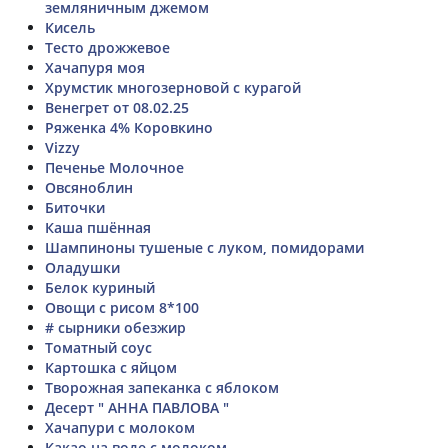
земляничным джемом
Кисель
Тесто дрожжевое
Хачапуря моя
Хрумстик многозерновой с курагой
Венегрет от 08.02.25
Ряженка 4% Коровкино
Vizzy
Печенье Молочное
Овсяноблин
Биточки
Каша пшённая
Шампиноны тушеные с луком, помидорами
Оладушки
Белок куриный
Овощи с рисом 8*100
# сырники обезжир
Томатный соус
Картошка с яйцом
Творожная запеканка с яблоком
Десерт " АННА ПАВЛОВА "
Хачапури с молоком
Какао на воде с молоком