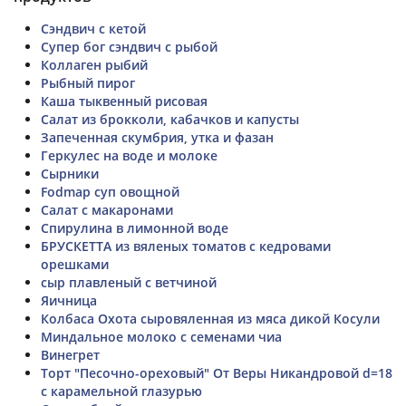
Сэндвич с кетой
Супер бог сэндвич с рыбой
Коллаген рыбий
Рыбный пирог
Каша тыквенный рисовая
Салат из брокколи, кабачков и капусты
Запеченная скумбрия, утка и фазан
Геркулес на воде и молоке
Сырники
Fodmap суп овощной
Салат с макаронами
Спирулина в лимонной воде
БРУСКЕТТА из вяленых томатов с кедровами
орешками
сыр плавленый с ветчиной
Яичница
Колбаса Охота сыровяленная из мяса дикой Косули
Миндальное молоко с семенами чиа
Винегрет
Торт "Песочно-ореховый" От Веры Никандровой d=18
с карамельной глазурью