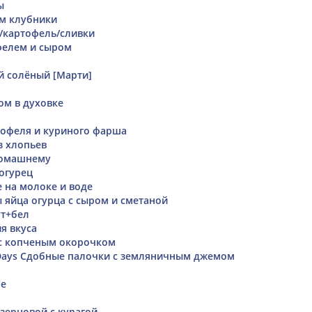
ы
м клубники
/картофель/сливки
фелем и сыром
 солёный [Марти]
ом в духовке
тофеля и куриного фарша
з хлопьев
домашнему
огурец
 на молоке и воде
ы яйца огурца с сыром и сметаной
ут+бел
я вкуса
 с копченым окорочком
Days Сдобные палочки с земляничным джемом
ое
зерновой с курагой