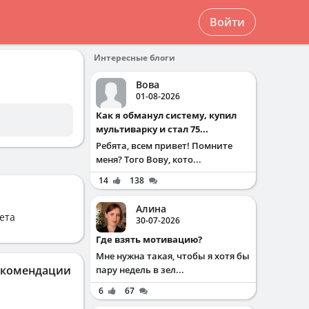
Войти
Интересные блоги
Вова
01-08-2026
Как я обманул систему, купил
мультиварку и стал 75...
Ребята, всем привет! Помните
меня? Того Вову, кото...
14
138
Алина
ета
30-07-2026
Где взять мотивацию?
Мне нужна такая, чтобы я хотя бы
екомендации
пару недель в зел...
6
67