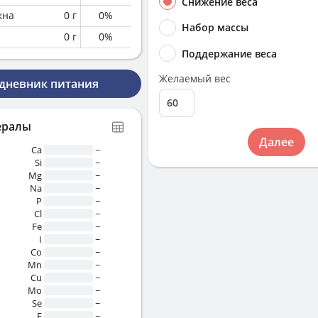
Снижение веса
кна
0
г
0
%
Набор массы
0
г
0
%
Поддержание веса
Желаемый вес
 дневник питания
ералы
Далее
Ca
~
Si
~
Mg
~
Na
~
P
~
Cl
~
Fe
~
I
~
Co
~
Mn
~
Cu
~
Mo
~
Se
~
F
~