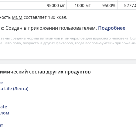
95000 мг
1000 мг
9500%
5277
ность
МСМ
составляет 180 кКал.
к: Создан в приложении пользователем.
Подробнее
.
азаны средние нормы витаминов и минералов для взрослого человека. Есл
вашего пола, возраста и других факторов, тогда воспользуйтесь приложен
имический состав других продуктов
ое
 Life (Лента)
е
rate
слом
ат