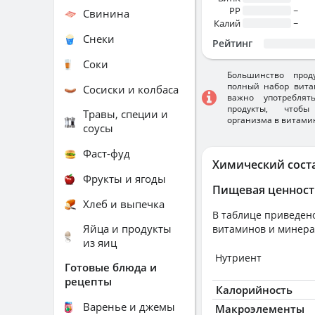
PP
~
Свинина
Калий
~
Снеки
Рейтинг
Соки
Большинство прод
полный набор вита
Сосиски и колбаса
важно употребля
продукты, чтобы
Травы, специи и
организма в витами
соусы
Фаст-фуд
Химический сост
Фрукты и ягоды
Пищевая ценност
Хлеб и выпечка
В таблице приведено
Яйца и продукты
витаминов и минера
из яиц
Нутриент
Готовые блюда и
рецепты
Калорийность
Варенье и джемы
Макроэлементы