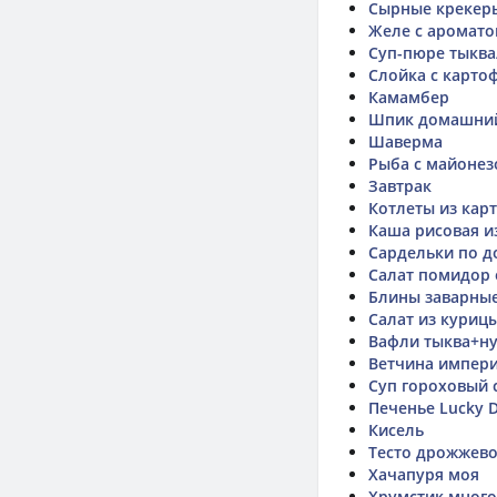
Сырные крекер
Желе с аромато
Суп-пюре тыква
Слойка с карто
Камамбер
Шпик домашний
Шаверма
Рыба с майонез
Завтрак
Котлеты из кар
Каша рисовая и
Сардельки по 
Салат помидор 
Блины заварные
Салат из куриц
Вафли тыква+н
Ветчина импери
Суп гороховый
Печенье Lucky 
Кисель
Тесто дрожжев
Хачапуря моя
Хрумстик много