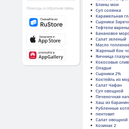
Блины мои
Помощь и обратная связь
Суп солянка
Карамельная гл
Сырники Заречно
Тефтели варен
Банановое мор
Салат зеленый
Масло топленое
Жареный бок чо
Яичница глазун
Кокосовые слив
Оладьи
Сырники 2%
Коктейль из мо
Салат Чафан
Суп овощной
Печеночная на
Хаш из барани
Рубленные котл
пентовит
Салат овощной
Козинак 2