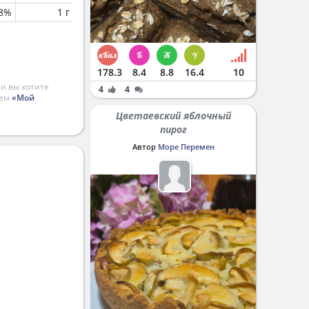
.8%
1 г
178.3
8.4
8.8
16.4
10
и вы хотите
4
4
ием
«Мой
Цветаевский яблочный
пирог
Автор
Море Перемен