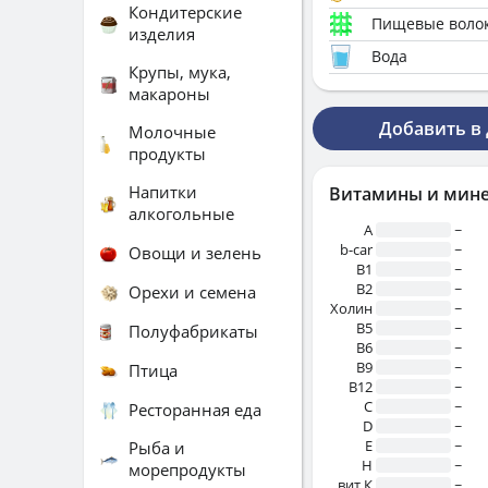
Кондитерские
Пищевые воло
изделия
Вода
Крупы, мука,
макароны
Добавить в
Молочные
продукты
Напитки
Витамины и мин
алкогольные
A
~
b-car
~
Овощи и зелень
В1
~
B2
~
Орехи и семена
Холин
~
B5
~
Полуфабрикаты
B6
~
B9
~
Птица
B12
~
C
~
Ресторанная еда
D
~
E
~
Рыба и
H
~
морепродукты
вит.К
~