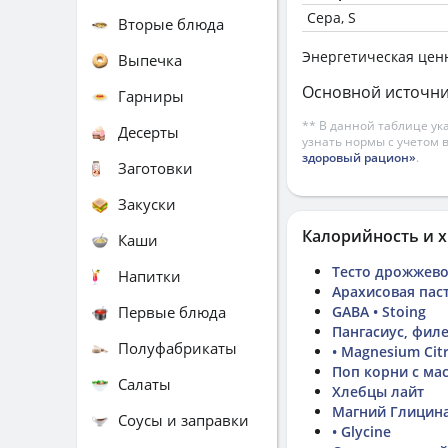
Сера, S
Вторые блюда
Энергетическая цен
Выпечка
Основной источни
Гарниры
** В данной таблице ук
Десерты
узнать нормы с учетом 
здоровый рацион»
.
Заготовки
Закуски
Калорийность и х
Каши
Тесто дрожжев
Напитки
Арахисовая паста
Первые блюда
GABA • Stoing
Пангасиус, фил
Полуфабрикаты
• Magnesium Cit
Поп корни с ма
Салаты
Хлебцы лайт
Магний Глицин
Соусы и заправки
• Glycine