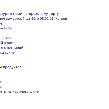
азурь к песочно-ореховому торту
е заморож 1 шт 60гр 08.02.25 (копия)
ые
оженое
 «Гхи»
й (копия)
ья с ветчиной
ки сухие
репродуктов
чинка
ны
еты из куриного филе