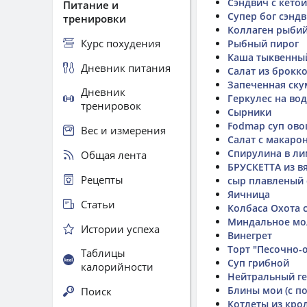
Сэндвич с кетой
Питание и
Супер бог сэнд
тренировки
Коллаген рыби
Курс похудения
Рыбный пирог
Каша тыквенны
Дневник питания
Салат из брокко
Запеченная ску
Дневник
Геркулес на во
тренировок
Сырники
Fodmap суп ов
Вес и измерения
Салат с макаро
Спирулина в ли
Общая лента
БРУСКЕТТА из в
Рецепты
сыр плавленый 
Яичница
Статьи
Колбаса Охота 
Миндальное мо
Истории успеха
Винегрет
Торт "Песочно-
Таблицы
Суп грибной
калорийности
Нейтральный ге
Блины мои (с п
Поиск
Котлеты из кро