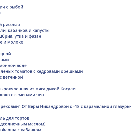
вич с рыбой
й
й рисовая
ли, кабачков и капусты
мбрия, утка и фазан
де и молоке
ощной
нами
монной воде
яленых томатов с кедровами орешками
с ветчиной
сыровяленная из мяса дикой Косули
локо с семенами чиа
ореховый" От Веры Никандровой d=18 с карамельной глазурь
ль для тортов
одсолнечным маслом)
л фарша с кабачком