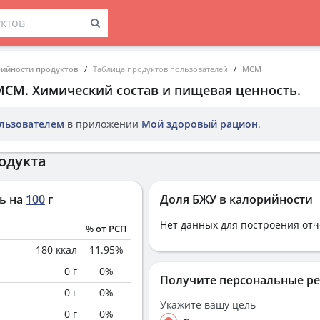
рийности продуктов
Таблица продуктов пользователей
МСМ
МСМ
. Химический состав и пищевая ценность.
льзователем
в приложении
Мой здоровый рацион
.
одукта
ь на
100
г
Доля БЖУ в калорийности
Нет данных для построения отч
% от РСП
180
ккал
11.95
%
0
г
0
%
Получите персональные р
0
г
0
%
Укажите вашу цель
0
г
0
%