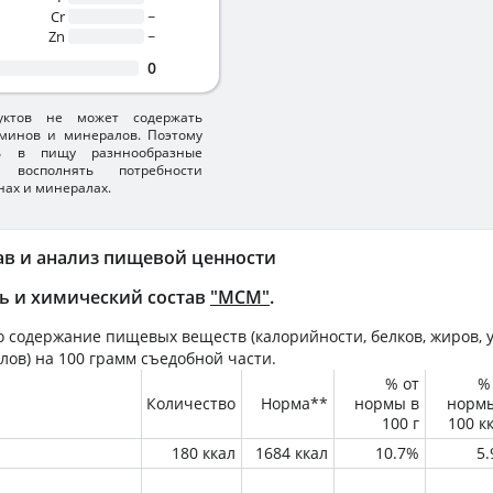
Cr
~
Zn
~
0
уктов не может содержать
минов и минералов. Поэтому
ть в пищу разннообразные
 восполнять потребности
нах и минералах.
ав и анализ пищевой ценности
ь и химический состав
"МСМ"
.
 содержание пищевых веществ (калорийности, белков, жиров, у
лов) на
100 грамм
съедобной части.
% от
%
Количество
Норма**
нормы в
норм
100 г
100 к
180 ккал
1684 ккал
10.7%
5