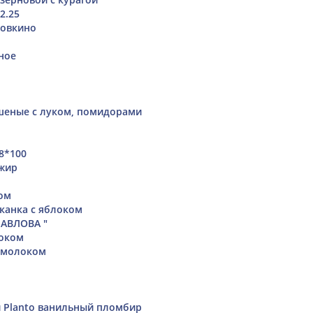
2.25
ровкино
ное
еные с луком, помидорами
8*100
зжир
ом
канка с яблоком
ПАВЛОВА "
локом
с молоком
 Planto ванильный пломбир