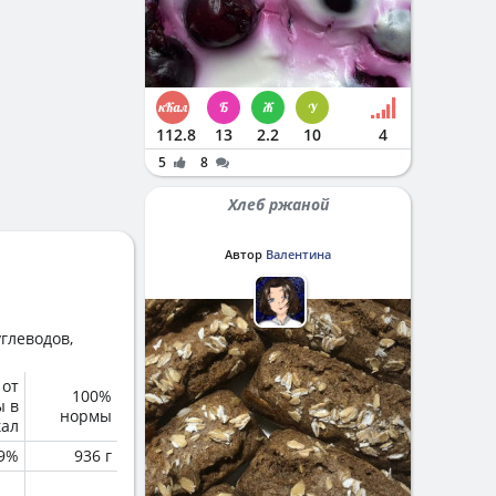
112.8
13
2.2
10
4
5
8
Хлеб ржаной
Автор
Валентина
глеводов,
 от
100%
ы в
нормы
кал
.9%
936 г