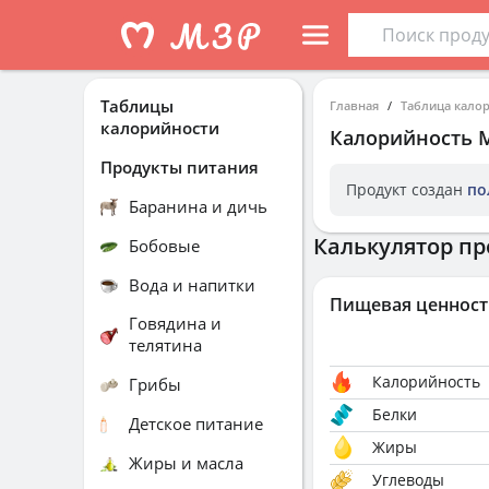
Таблицы
Главная
Таблица кало
калорийности
Калорийность
Продукты питания
Продукт создан
по
Баранина и дичь
Калькулятор пр
Бобовые
Вода и напитки
Пищевая ценност
Говядина и
телятина
Калорийность
Грибы
Белки
Детское питание
Жиры
Жиры и масла
Углеводы