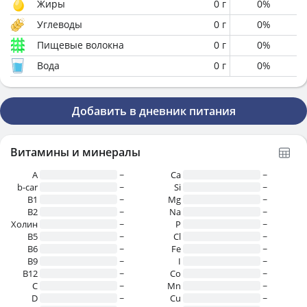
Жиры
0
г
0
%
Углеводы
0
г
0
%
Пищевые волокна
0
г
0
%
Вода
0
г
0
%
Добавить в дневник питания
Витамины и минералы
A
~
Ca
~
b-car
~
Si
~
В1
~
Mg
~
B2
~
Na
~
Холин
~
P
~
B5
~
Cl
~
B6
~
Fe
~
B9
~
I
~
B12
~
Co
~
C
~
Mn
~
D
~
Cu
~