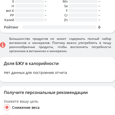
E
~
Mo
~
H
~
Se
~
вит.К
~
F
~
PP
~
Cr
~
Калий
~
Zn
~
Рейтинг
0
Большинство продуктов не может содержать полный набор
витаминов и минералов. Поэтому важно употреблять в пищу
разннообразные продукты, чтобы восполнять потребности
организма в витаминах и минералах.
Доля БЖУ в калорийности
Нет данных для построения отчета
Получите персональные рекомендации
Укажите вашу цель
Снижение веса