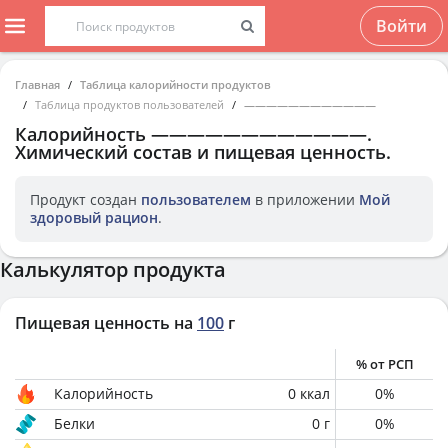
Войти
Главная
Таблица калорийности продуктов
Таблица продуктов пользователей
————————————
Калорийность
————————————
.
Химический состав и пищевая ценность.
Продукт создан
пользователем
в приложении
Мой
здоровый рацион
.
Калькулятор продукта
Пищевая ценность на
100
г
% от РСП
Калорийность
0
ккал
0
%
Белки
0
г
0
%