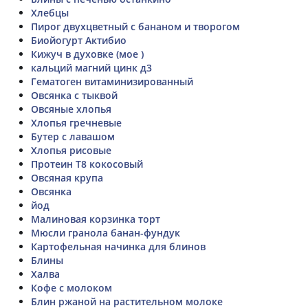
Хлебцы
Пирог двухцветный с бананом и творогом
Биойогурт Актибио
Кижуч в духовке (мое )
кальций магний цинк д3
Гематоген витаминизированный
Овсянка с тыквой
Овсяные хлопья
Хлопья гречневые
Бутер с лавашом
Хлопья рисовые
Протеин T8 кокосовый
Овсяная крупа
Овсянка
йод
Малиновая корзинка торт
Мюсли гранола банан-фундук
Картофельная начинка для блинов
Блины
Халва
Кофе с молоком
Блин ржаной на растительном молоке