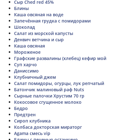
Сыр Ched red 45%
Блины
Каша овсяная на воде
Запечённая грудка с помидорами
Шоколад
Салат из морской капусты
Денвич ветчина и сыр
Каша овсяная
Мороженое
Графские развалины (хлебец) кефир мой
Суп харчо
Даниссимо
Клубничный джем
Салат помидоры, огурцы, лук репчатый
Батончик малиновый раф Nuts
Сырные палочки Хрустим 70 гр
Кокосовое сгущенное молоко
Бедро
Предтрен
Сироп клубника
Колбаса докторская мираторг
Agama смесь vip
Блины с печенью останкино