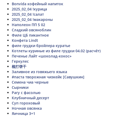
Bonvida кофейный напиток
2025_02_04 !курица
2025_02_04 !салат
2025_02_04 !макароны
Наполеон ПП 5 02
Сладкий овсяноблин
Филе ЦБ пикантное
Конфета Lindt
филе грудки бройлера куратье
Котлеты куриные из филе грудки 04.02 (расчёт)
Печенье Лайт «шоколад-кокос»
Геркулес
梳打饼干
Заливное из говяжьего языка
#паста творожная чизкейк [Савушкин]
Семена чиа черные
Сырники
Рагу с фасолью
Клубничный десерт
Суп гороховый
Ночная овсянка
Яичница 3+1