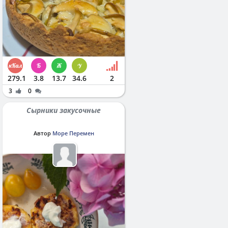
279.1
3.8
13.7
34.6
2
3
0
Сырники закусочные
Автор
Море Перемен