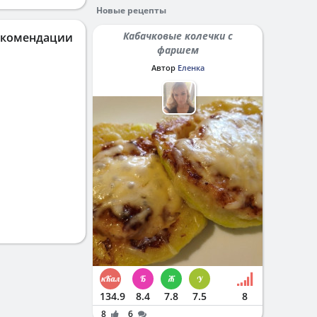
Новые рецепты
Кабачковые колечки с
екомендации
фаршем
Автор
Еленка
134.9
8.4
7.8
7.5
8
8
6