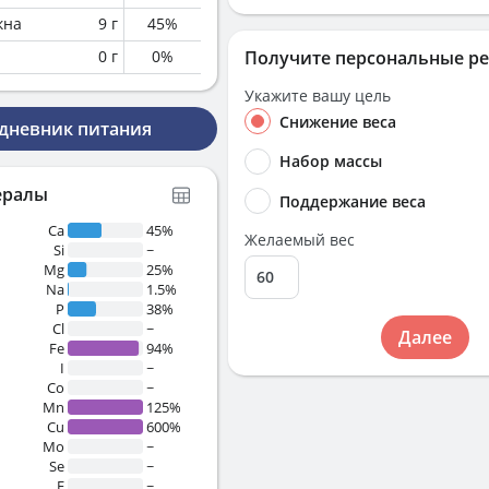
кна
9
г
45
%
0
г
0
%
Получите персональные р
Укажите вашу цель
Снижение веса
 дневник питания
Набор массы
ералы
Поддержание веса
Ca
45%
Желаемый вес
Si
~
Mg
25%
Na
1.5%
P
38%
Cl
~
Далее
Fe
94%
I
~
Co
~
Mn
125%
Cu
600%
Mo
~
Se
~
F
~