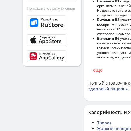
Витамин В1
входи
организм энергией
Помощь и обратная связь
Недостаток этого 
сердечно-сосудист
Витамин В2
участ
восприимчивости ц
витамина В2 сопро
светового и сумере
Витамин В6
участв
центральной нервн
нуклеиновых кисло
уровня гомоцистеи
аппетита, нарушен
еще
Полный справочник 
здоровый рацион»
.
Калорийность и х
Творог
Жаркое овощное