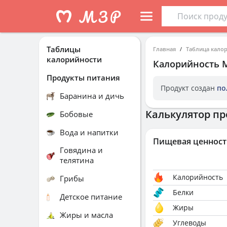
Таблицы
Главная
Таблица кало
калорийности
Калорийность
M
Продукты питания
Продукт создан
по
Баранина и дичь
Калькулятор пр
Бобовые
Вода и напитки
Пищевая ценност
Говядина и
телятина
Калорийность
Грибы
Белки
Детское питание
Жиры
Жиры и масла
Углеводы