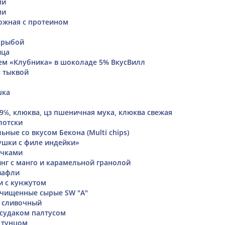
ми
ми
ожная с протеином
 рыбой
ица
ем «Клубника» в шоколаде 5% ВкусВилл
 тыквой
шка
-9℅, клюква, цз пшеничная мука, клюква свежая
лотски
ные со вкусом Бекона (Multi chips)
ушки с филе индейки»
ечками
нг с манго и карамельной гранолой
вафли
и с кунжутом
очищенные сырые SW "A"
 сливочный
 судаком палтусом
и тунцом