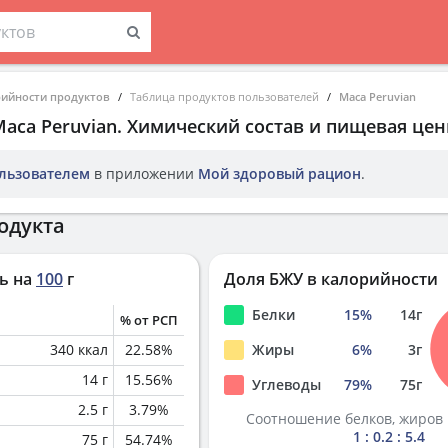
рийности продуктов
Таблица продуктов пользователей
Maca Peruvian
aca Peruvian
. Химический состав и пищевая цен
льзователем
в приложении
Мой здоровый рацион
.
одукта
ь на
100
г
Доля БЖУ в калорийности
Белки
15
%
14
г
% от РСП
340
ккал
22.58
%
Жиры
6
%
3
г
14
г
15.56
%
Углеводы
79
%
75
г
2.5
г
3.79
%
Соотношение белков, жиров 
1 : 0.2 : 5.4
75
г
54.74
%