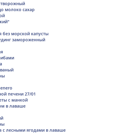
 творожный
цо молоко сахар
еой
кий"
я без морской капусты
удинг замороженный
ая
рибами
а
ованый
ны
tenero
ной печени 27/01
еты с манкой
ом в лаваше
ий
ны
га с лесными ягодами в лаваше