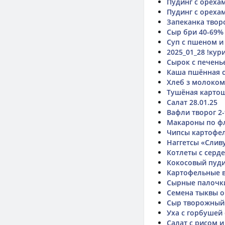
Пудинг с ореха
Пудинг с ореха
Запеканка твор
Сыр бри 40-69%
Суп с пшеном и
2025_01_28 !кур
Сырок с печень
Каша пшённая с
Хлеб з молоком
Тушёная карто
Салат 28.01.25
Вафли творог 2
Макароны по ф
Чипсы картофель
Наггетсы «Слив
Котлеты с серд
Кокосовый пуди
Картофельные 
Сырные палочк
Семена тыквы 
Сыр творожный
Уха с горбушей
Салат с рисом 