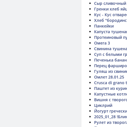
Сыр сливочный
Гренки хлеб яй
Кус - Кус отвар
Хлеб "бородинс
Панкейки
Капуста тушена
Протеиновый п
Омега 3
Свинина тушен
Суп с белыми г
Печенька банан
Перец фаршир
Гуляш из свини
Омлет 28.01.25
Crusca di grano 
Паштет из кури
Капустные котл
Вишня с творог
Циклрий
Йогурт греческ
2025_01_28 !Бли
Рулет из творо