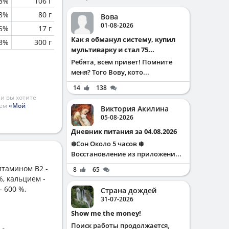
.8%
106 г
.8%
80 г
Вова
01-08-2026
.5%
17 г
Как я обманул систему, купил
.8%
300 г
мультиварку и стал 75...
Ребята, всем привет! Помните
меня? Того Вову, кото...
14
138
и вы хотите
ием
«Мой
Виктория Акилина
05-08-2026
Дневник питания за 04.08.2026
❄️Сон Около 5 часов ❄️
Восстановление из приложени...
итамином B2 -
8
65
%, кальцием -
- 600 %,
Страна дождей
31-07-2026
Show me the money!
Поиск работы продолжается,