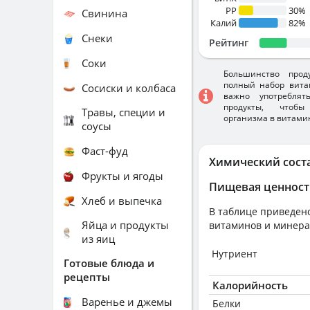
PP
30%
Свинина
Калий
82%
Снеки
Рейтинг
Соки
Большинство прод
полный набор вита
Сосиски и колбаса
важно употребля
продукты, чтобы
Травы, специи и
организма в витами
соусы
Фаст-фуд
Химический сост
Фрукты и ягоды
Пищевая ценност
Хлеб и выпечка
В таблице приведено
Яйца и продукты
витаминов и минера
из яиц
Нутриент
Готовые блюда и
рецепты
Калорийность
Варенье и джемы
Белки