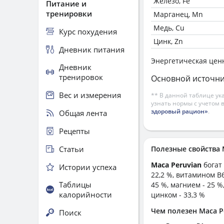
Железо, Fe
Питание и
тренировки
Марганец, Mn
Медь, Cu
Курс похудения
Цинк, Zn
Дневник питания
Энергетическая цен
Дневник
тренировок
Основной источни
Вес и измерения
** В данной таблице ук
узнать нормы с учетом 
здоровый рацион»
.
Общая лента
Рецепты
Статьи
Полезные свойства
Maca Peruvian
богат
Истории успеха
22,2 %, витамином B6
Таблицы
45 %, магнием - 25 %
калорийности
цинком - 33,3 %
Чем полезен Maca P
Поиск