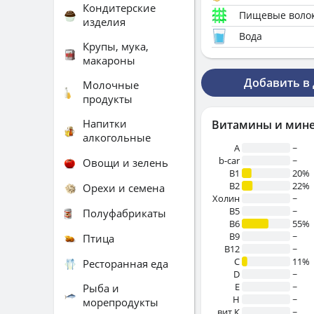
Кондитерские
Пищевые воло
изделия
Вода
Крупы, мука,
макароны
Добавить в
Молочные
продукты
Напитки
Витамины и мин
алкогольные
A
~
b-car
~
Овощи и зелень
В1
20%
B2
22%
Орехи и семена
Холин
~
B5
~
Полуфабрикаты
B6
55%
B9
~
Птица
B12
~
C
11%
Ресторанная еда
D
~
E
~
Рыба и
H
~
морепродукты
вит.К
~