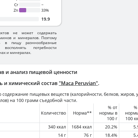
Cr
~
Zn
33%
19.9
уктов не может содержать
минов и минералов. Поэтому
ть в пищу разннообразные
 восполнять потребности
нах и минералах.
ав и анализ пищевой ценности
ь и химический состав
"Maca Peruvian"
.
 содержание пищевых веществ (калорийности, белков, жиров, у
лов) на
100 грамм
съедобной части.
% от
%
Количество
Норма**
нормы в
норм
100 г
100 к
340 ккал
1684 ккал
20.2%
5
14 г
76 г
18.4%
5