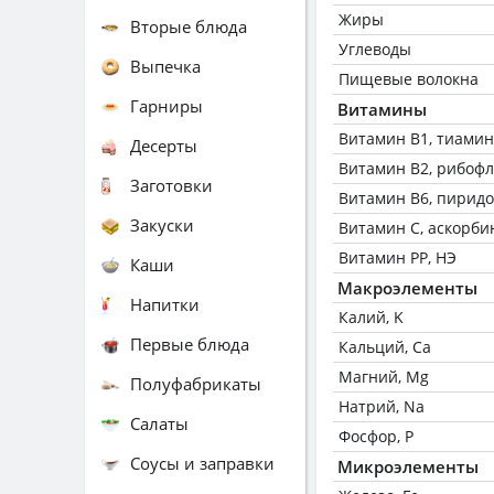
Жиры
Вторые блюда
Углеводы
Выпечка
Пищевые волокна
Гарниры
Витамины
Витамин В1, тиамин
Десерты
Витамин В2, рибоф
Заготовки
Витамин В6, пирид
Закуски
Витамин C, аскорби
Витамин РР, НЭ
Каши
Макроэлементы
Напитки
Калий, K
Первые блюда
Кальций, Ca
Магний, Mg
Полуфабрикаты
Натрий, Na
Салаты
Фосфор, P
Соусы и заправки
Микроэлементы