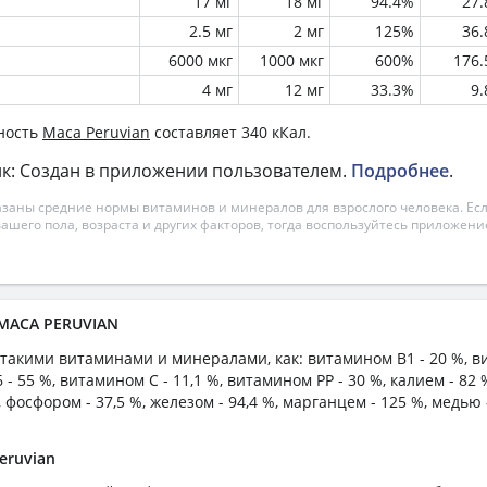
17 мг
18 мг
94.4%
27
2.5 мг
2 мг
125%
36
6000 мкг
1000 мкг
600%
176
4 мг
12 мг
33.3%
9
ность
Maca Peruvian
составляет 340 кКал.
к: Создан в приложении пользователем.
Подробнее
.
азаны средние нормы витаминов и минералов для взрослого человека. Есл
вашего пола, возраста и других факторов, тогда воспользуйтесь приложен
 MACA PERUVIAN
 такими витаминами и минералами, как: витамином B1 - 20 %, в
 - 55 %, витамином C - 11,1 %, витамином PP - 30 %, калием - 82 
, фосфором - 37,5 %, железом - 94,4 %, марганцем - 125 %, медью 
eruvian