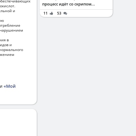
 обеспечивающих
процесс идёт со скрипом...
окислот.
ельной и
11
53
ию
отребление
, нарушением
ния в
идов и
 нормального
ижением
ии
«Мой