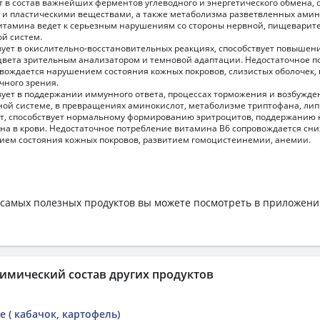
т в состав важнейших ферментов углеводного и энергетического обмена,
 и пластическими веществами, а также метаболизма разветвленных амин
витамина ведет к серьезным нарушениям со стороны нервной, пищеварит
ой систем.
вует в окислительно-восстановительных реакциях, способствует повышен
вета зрительным анализатором и темновой адаптации. Недостаточное п
вождается нарушением состояния кожных покровов, слизистых оболочек
чного зрения.
ует в поддержании иммунного ответа, процессах торможения и возбужде
ой системе, в превращениях аминокислот, метаболизме триптофана, лип
т, способствует нормальному формированию эритроцитов, поддержанию
на в крови. Недостаточное потребление витамина В6 сопровождается сн
ием состояния кожных покровов, развитием гомоцистеинемии, анемии.
самых полезных продуктов вы можете посмотреть в приложен
имический состав других продуктов
 ( кабачок, картофель)