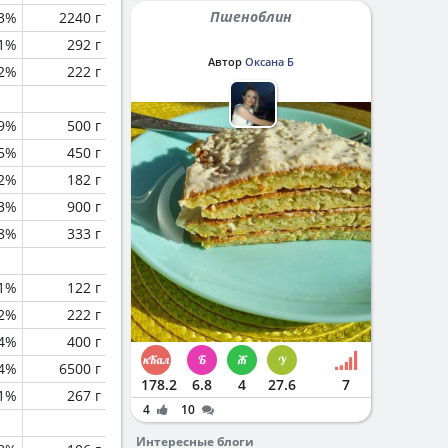
Пшеноблин
.3%
2240 г
.1%
292 г
Автор
Оксана Б
.2%
222 г
.9%
500 г
.5%
450 г
.2%
182 г
.3%
900 г
.8%
333 г
.1%
122 г
.2%
222 г
.4%
400 г
.4%
6500 г
178.2
6.8
4
27.6
7
1%
267 г
4
10
Интересные блоги