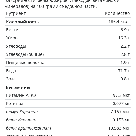
(калорийности, белков, жиров, углеводов, витаминов и
минералов) на
100 грамм
съедобной части.
Нутриент
Количество
Калорийность
186.4 ккал
Белки
6.9 г
Жиры
16.3 г
Углеводы
2.2 г
Углеводы (общие)
2.8 г
Пищевые волокна
1.9 г
Вода
71.7 г
Зола
0.8 г
Витамины
Витамин А, РЭ
97.3 мкг
Ретинол
0.077 мг
альфа Каротин
7.167 мкг
бета Каротин
0.153 мг
бета Криптоксантин
10.583 мкг