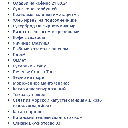
Оладьи на кефире 21.09.24
Суп с конс. горбушей
Крабовые палочки имитация vici
Хлеб Ирэны на подсолнечнике
Бутерброд Пл.сырВетчинаСыр
Ризотто с лососем и креветками
Кофе с сахаром
Яичница глазунья
Рыбные котлеты с пшеном
Плов+
Омлет
Сухарики к супу
Печенье Crunch Time
Зефир на пюре
Мороженное манго+ананас
Какао алкализированный
Тыква суп пюре
Салат из морской капусты с мидиями, краб
палочками, яйцом
Какао порошок
Китайский теплый салат с языком
Сливки Вкуснотеево 33