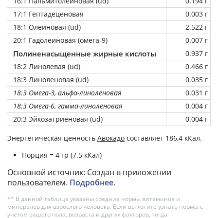
16:1 Пальмитолеиновая (ud)
0.194 г
17:1 Гептадеценовая
0.003 г
18:1 Олеиновая (ud)
2.522 г
20:1 Гадолеиновая (омега-9)
0.007 г
Полиненасыщенные жирные кислоты
0.937 г
18:2 Линолевая (ud)
0.466 г
18:3 Линоленовая (ud)
0.035 г
18:3 Омега-3, альфа-линоленовая
0.031 г
18:3 Омега-6, гамма-линоленовая
0.004 г
20:3 Эйкозатриеновая (ud)
0.004 г
Энергетическая ценность
Авокадо
составляет 186,4 кКал.
Порция = 4 гр (7.5 кКал)
Основной источник: Создан в приложении
пользователем.
Подробнее
.
** В данной таблице указаны средние нормы витаминов и
минералов для взрослого человека. Если вы хотите узнать нормы с
учетом вашего пола, возраста и других факторов, тогда