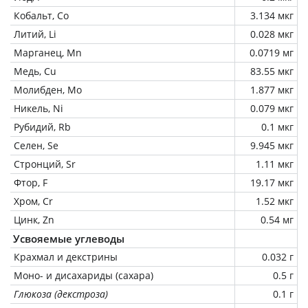
Кобальт, Co
3.134 мкг
Литий, Li
0.028 мкг
Марганец, Mn
0.0719 мг
Медь, Cu
83.55 мкг
Молибден, Mo
1.877 мкг
Никель, Ni
0.079 мкг
Рубидий, Rb
0.1 мкг
Селен, Se
9.945 мкг
Стронций, Sr
1.11 мкг
Фтор, F
19.17 мкг
Хром, Cr
1.52 мкг
Цинк, Zn
0.54 мг
Усвояемые углеводы
Крахмал и декстрины
0.032 г
Моно- и дисахариды (сахара)
0.5 г
Глюкоза (декстроза)
0.1 г