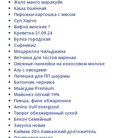
Желе манго маракуйя
Каша пшенная
Пирожки картошка с мясом
Суп Харчо
Вафли венские ?
Креветка 21.09.24
Булка городская
Сырники2
Моцарелла Чильджина
Ветчина для тостов вареная
Овсяные панкейки на кокосовом молоке
Азу с овощами
Лепешка для ПП шаурмы
Батончик черника
Маасдам Premium
Майонез лёгкий 19%
Пикша, филе обжаренное
Amino Vulf energized
Творог обезжиренный сухой
Бекон Семейный
Закуска новая
Каймак 20℅ Кавказский долгожитель
Оливковое масло