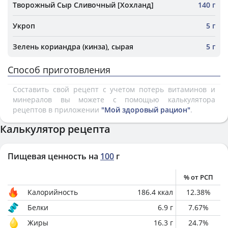
Творожный Сыр Сливочный [Хохланд]
140 г
Укроп
5 г
Зелень кориандра (кинза), сырая
5 г
Способ приготовления
Составить свой рецепт с учетом потерь витаминов и
минералов вы можете с помощью калькулятора
рецептов в приложении
"Мой здоровый рацион"
.
Калькулятор рецепта
Пищевая ценность на
100
г
% от РСП
Калорийность
186.4
ккал
12.38
%
Белки
6.9
г
7.67
%
Жиры
16.3
г
24.7
%