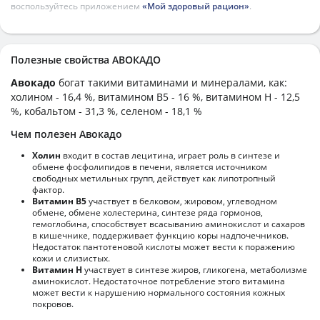
воспользуйтесь приложением
«Мой здоровый рацион»
.
Полезные свойства АВОКАДО
Авокадо
богат такими витаминами и минералами, как:
холином - 16,4 %, витамином B5 - 16 %, витамином H - 12,5
%, кобальтом - 31,3 %, селеном - 18,1 %
Чем полезен Авокадо
Холин
входит в состав лецитина, играет роль в синтезе и
обмене фосфолипидов в печени, является источником
свободных метильных групп, действует как липотропный
фактор.
Витамин В5
участвует в белковом, жировом, углеводном
обмене, обмене холестерина, синтезе ряда гормонов,
гемоглобина, способствует всасыванию аминокислот и сахаров
в кишечнике, поддерживает функцию коры надпочечников.
Недостаток пантотеновой кислоты может вести к поражению
кожи и слизистых.
Витамин Н
участвует в синтезе жиров, гликогена, метаболизме
аминокислот. Недостаточное потребление этого витамина
может вести к нарушению нормального состояния кожных
покровов.