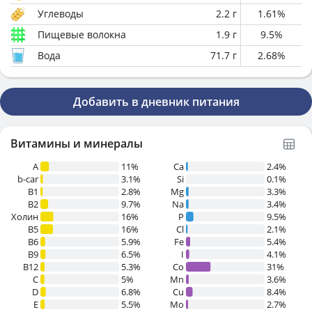
Углеводы
2.2
г
1.61
%
Пищевые волокна
1.9
г
9.5
%
Вода
71.7
г
2.68
%
Добавить в дневник питания
Витамины и минералы
A
11%
Ca
2.4%
b-car
3.1%
Si
0.1%
В1
2.8%
Mg
3.3%
B2
9.7%
Na
3.4%
Холин
16%
P
9.5%
B5
16%
Cl
2.1%
B6
5.9%
Fe
5.4%
B9
6.5%
I
4.1%
B12
5.3%
Co
31%
C
5%
Mn
3.6%
D
6.8%
Cu
8.4%
E
5.5%
Mo
2.7%