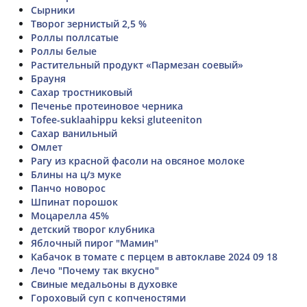
Сырники
Творог зернистый 2,5 %
Роллы поллсатые
Роллы белые
Растительный продукт «Пармезан соевый»
Брауня
Сахар тростниковый
Печенье протеиновое черника
Tofee-suklaahippu keksi gluteeniton
Сахар ванильный
Омлет
Рагу из красной фасоли на овсяное молоке
Блины на ц/з муке
Панчо новорос
Шпинат порошок
Моцарелла 45%
детский творог клубника
Яблочный пирог "Мамин"
Кабачок в томате с перцем в автоклаве 2024 09 18
Лечо "Почему так вкусно"
Свиные медальоны в духовке
Гороховый суп с копченостями