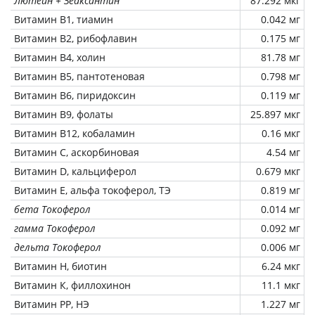
Лютеин + Зеаксантин
87.292 мкг
Витамин В1, тиамин
0.042 мг
Витамин В2, рибофлавин
0.175 мг
Витамин В4, холин
81.78 мг
Витамин В5, пантотеновая
0.798 мг
Витамин В6, пиридоксин
0.119 мг
Витамин В9, фолаты
25.897 мкг
Витамин В12, кобаламин
0.16 мкг
Витамин C, аскорбиновая
4.54 мг
Витамин D, кальциферол
0.679 мкг
Витамин Е, альфа токоферол, ТЭ
0.819 мг
бета Токоферол
0.014 мг
гамма Токоферол
0.092 мг
дельта Токоферол
0.006 мг
Витамин Н, биотин
6.24 мкг
Витамин К, филлохинон
11.1 мкг
Витамин РР, НЭ
1.227 мг