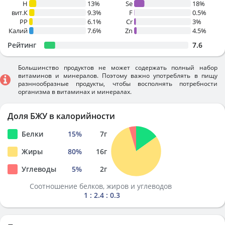
H
13%
Se
18%
вит.К
9.3%
F
0.5%
PP
6.1%
Cr
3%
Калий
7.6%
Zn
4.5%
Рейтинг
7.6
Большинство продуктов не может содержать полный набор
витаминов и минералов. Поэтому важно употреблять в пищу
разннообразные продукты, чтобы восполнять потребности
организма в витаминах и минералах.
Доля БЖУ в калорийности
Белки
15
%
7
г
Жиры
80
%
16
г
Углеводы
5
%
2
г
Соотношение белков, жиров и углеводов
1 : 2.4 : 0.3