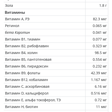
Зола
1.8 г
Витамины
Витамин А, РЭ
82.3 мкг
Ретинол
0.065 мг
бета Каротин
0.041 мг
Витамин В1, тиамин
0.077 мг
Витамин В2, рибофлавин
0.323 мг
Витамин В4, холин
98.5 мг
Витамин В5, пантотеновая
0.554 мг
Витамин В6, пиридоксин
0.232 мг
Витамин В9, фолаты
42.39 мкг
Витамин В12, кобаламин
1.167 мкг
Витамин C, аскорбиновая
6.16 мг
Витамин D, кальциферол
0.516 мкг
Витамин Е, альфа токоферол, ТЭ
0.72 мг
Витамин Н, биотин
11 мкг