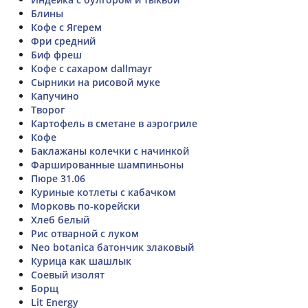
Блины
Кофе с Ягерем
Фри средний
Биф фреш
Кофе с сахаром dallmayr
Сырники на рисовой муке
Капучино
Творог
Картофель в сметане в аэрогриле
Кофе
Баклажаны колечки с начинкой
Фаршированные шампиньоны
Пюре 31.06
Куриные котлеты с кабачком
Морковь по-корейски
Хлеб белый
Рис отварной с луком
Neo botanica батончик злаковый
Курица как шашлык
Соевый изолят
Борщ
Lit Energy