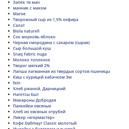
Запек тв ман
манник с маком
Магне
Творожный сыр из 1,5% кефира
Салат
Biola naturell
Сок морковь яблоко
Черная смородина с сахаром (сырая)
Сыр большой куш
Snaq Fabric nuga
Молоко топленое
Творог мягкий 2%
Лапша лагманная из твердых сортов пшеницы
Киш с курицей кабачком Эм
fein
Хлеб ржаной, Дарницкий
Нагетсы 6шт
Макароны Добродея
Панкейки овсяные
Хлеб из овсяных отрубей
Ликер «ягермастер»
Кофе Dallmayr Classic молотый
Индейка с булгором и тыквой