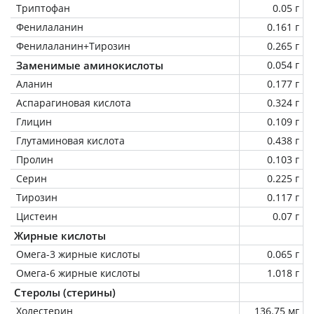
Триптофан
0.05 г
Фенилаланин
0.161 г
Фенилаланин+Тирозин
0.265 г
Заменимые аминокислоты
0.054 г
Аланин
0.177 г
Аспарагиновая кислота
0.324 г
Глицин
0.109 г
Глутаминовая кислота
0.438 г
Пролин
0.103 г
Серин
0.225 г
Тирозин
0.117 г
Цистеин
0.07 г
Жирные кислоты
Омега-3 жирные кислоты
0.065 г
Омега-6 жирные кислоты
1.018 г
Стеролы (стерины)
Холестерин
136.75 мг