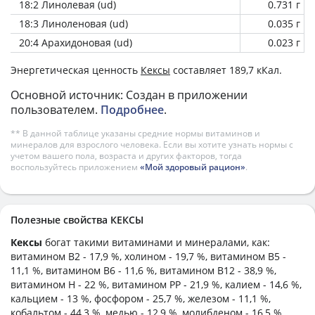
18:2 Линолевая (ud)
0.731 г
18:3 Линоленовая (ud)
0.035 г
20:4 Арахидоновая (ud)
0.023 г
Энергетическая ценность
Кексы
составляет 189,7 кКал.
Основной источник: Создан в приложении
пользователем.
Подробнее
.
** В данной таблице указаны средние нормы витаминов и
минералов для взрослого человека. Если вы хотите узнать нормы с
учетом вашего пола, возраста и других факторов, тогда
воспользуйтесь приложением
«Мой здоровый рацион»
.
Полезные свойства КЕКСЫ
Кексы
богат такими витаминами и минералами, как:
витамином B2 - 17,9 %, холином - 19,7 %, витамином B5 -
11,1 %, витамином B6 - 11,6 %, витамином B12 - 38,9 %,
витамином H - 22 %, витамином PP - 21,9 %, калием - 14,6 %,
кальцием - 13 %, фосфором - 25,7 %, железом - 11,1 %,
кобальтом - 44,3 %, медью - 12,9 %, молибденом - 16,5 %,