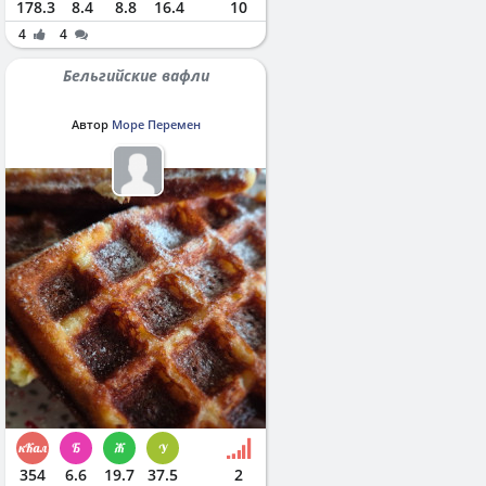
178.3
8.4
8.8
16.4
10
4
4
Бельгийские вафли
Автор
Море Перемен
354
6.6
19.7
37.5
2