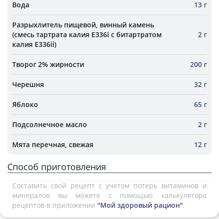
Вода
13 г
Разрыхлитель пищевой, винный камень
(смесь тартрата калия E336i с битартратом
2 г
калия E336ii)
Творог 2% жирности
200 г
Черешня
32 г
Яблоко
65 г
Подсолнечное масло
2 г
Мята перечная, свежая
12 г
Способ приготовления
Составить свой рецепт с учетом потерь витаминов и
минералов вы можете с помощью калькулятора
рецептов в приложении
"Мой здоровый рацион"
.