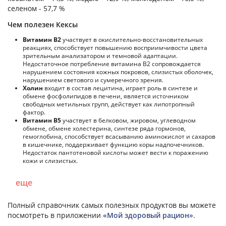
селеном - 57,7 %
Чем полезен Кексы
Витамин В2
участвует в окислительно-восстановительных
реакциях, способствует повышению восприимчивости цвета
зрительным анализатором и темновой адаптации.
Недостаточное потребление витамина В2 сопровождается
нарушением состояния кожных покровов, слизистых оболочек,
нарушением светового и сумеречного зрения.
Холин
входит в состав лецитина, играет роль в синтезе и
обмене фосфолипидов в печени, является источником
свободных метильных групп, действует как липотропный
фактор.
Витамин В5
участвует в белковом, жировом, углеводном
обмене, обмене холестерина, синтезе ряда гормонов,
гемоглобина, способствует всасыванию аминокислот и сахаров
в кишечнике, поддерживает функцию коры надпочечников.
Недостаток пантотеновой кислоты может вести к поражению
кожи и слизистых.
еще
Полный справочник самых полезных продуктов вы можете
посмотреть в приложении
«Мой здоровый рацион»
.