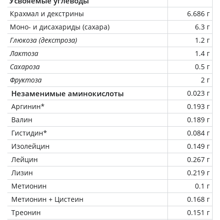
Усвояемые углеводы
Крахмал и декстрины
6.686 г
Моно- и дисахариды (сахара)
6.3 г
Глюкоза (декстроза)
1.2 г
Лактоза
1.4 г
Сахароза
0.5 г
Фруктоза
2 г
Незаменимые аминокислоты
0.023 г
Аргинин*
0.193 г
Валин
0.189 г
Гистидин*
0.084 г
Изолейцин
0.149 г
Лейцин
0.267 г
Лизин
0.219 г
Метионин
0.1 г
Метионин + Цистеин
0.168 г
Треонин
0.151 г