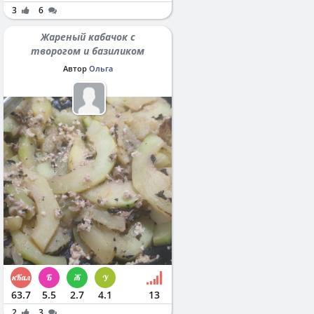
3
6
Жареный кабачок с
творогом и базиликом
Автор
Ольга
63.7
5.5
2.7
4.1
13
2
3