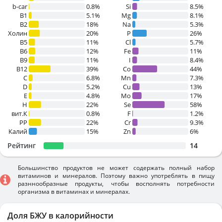
b-car
0.8%
Si
8.5%
В1
5.1%
Mg
8.1%
B2
18%
Na
5.3%
Холин
20%
P
26%
B5
11%
Cl
5.7%
B6
12%
Fe
11%
B9
11%
I
8.4%
B12
39%
Co
44%
C
6.8%
Mn
7.3%
D
5.2%
Cu
13%
E
4.8%
Mo
17%
H
22%
Se
58%
вит.К
0.8%
F
1.2%
PP
22%
Cr
9.3%
Калий
15%
Zn
6%
Рейтинг
14
Большинство продуктов не может содержать полный набор
витаминов и минералов. Поэтому важно употреблять в пищу
разннообразные продукты, чтобы восполнять потребности
организма в витаминах и минералах.
Доля БЖУ в калорийности