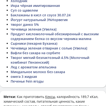
Холодник
Икра чёрная имитированная
Суп со щавелем
Баклажаны в кисл сл соусе 30.07.24
Йогурт натуральный 3%Норвегия
творог данко 5%
Чечевица зеленая [Увелка]
Продукт кисломолочный обезжиренный с высоким
содержанием белка со вкусом черника малина
Сырники (пекарня Буханка)
Чечевица зеленая отварная с солью [Увелка]
Вафли без сахара на сорбите
Творог мягкий безлактозный 4.5% [Молочный
комбинат Пензенский]
Лед с ароматом апельсина
Миндальное молоко без сахара
омега 3 жидкая
Печенье Fein ягоды
Метки:
Как приготовить
Кексы
, калорийность 189,7 кКал,
химический состав, питательная ценность, какие