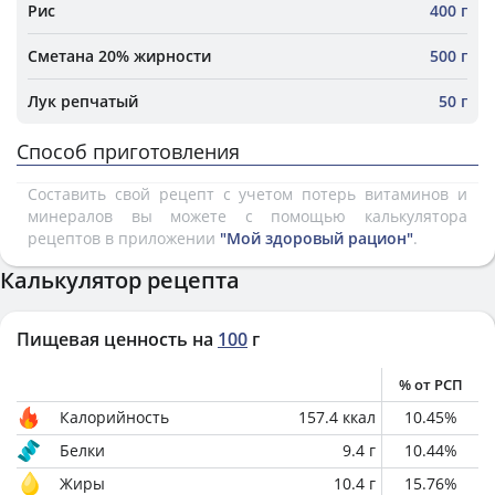
Рис
400 г
Сметана 20% жирности
500 г
Лук репчатый
50 г
Способ приготовления
Составить свой рецепт с учетом потерь витаминов и
минералов вы можете с помощью калькулятора
рецептов в приложении
"Мой здоровый рацион"
.
Калькулятор рецепта
Пищевая ценность на
100
г
% от РСП
Калорийность
157.4
ккал
10.45
%
Белки
9.4
г
10.44
%
Жиры
10.4
г
15.76
%