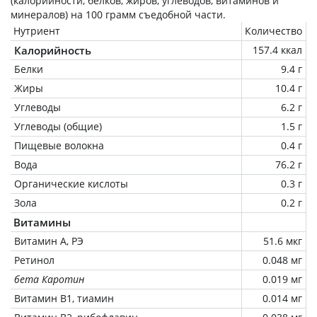
(калорийности, белков, жиров, углеводов, витаминов и
минералов) на
100 грамм
съедобной части.
Нутриент
Количество
Калорийность
157.4 ккал
Белки
9.4 г
Жиры
10.4 г
Углеводы
6.2 г
Углеводы (общие)
1.5 г
Пищевые волокна
0.4 г
Вода
76.2 г
Органические кислоты
0.3 г
Зола
0.2 г
Витамины
Витамин А, РЭ
51.6 мкг
Ретинол
0.048 мг
бета Каротин
0.019 мг
Витамин В1, тиамин
0.014 мг