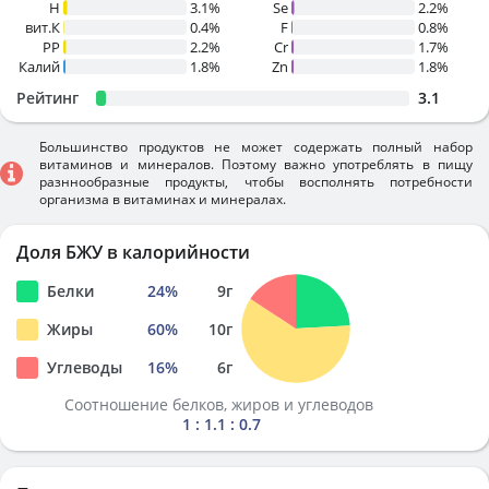
H
3.1%
Se
2.2%
вит.К
0.4%
F
0.8%
PP
2.2%
Cr
1.7%
Калий
1.8%
Zn
1.8%
Рейтинг
3.1
Большинство продуктов не может содержать полный набор
витаминов и минералов. Поэтому важно употреблять в пищу
разннообразные продукты, чтобы восполнять потребности
организма в витаминах и минералах.
Доля БЖУ в калорийности
Белки
24
%
9
г
Жиры
60
%
10
г
Углеводы
16
%
6
г
Соотношение белков, жиров и углеводов
1 : 1.1 : 0.7