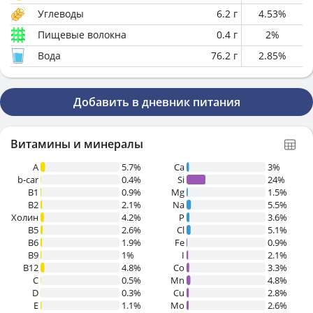
Углеводы
6.2
г
4.53
%
Пищевые волокна
0.4
г
2
%
Вода
76.2
г
2.85
%
Добавить в дневник питания
Витамины и минералы
A
5.7%
Ca
3%
b-car
0.4%
Si
24%
В1
0.9%
Mg
1.5%
B2
2.1%
Na
5.5%
Холин
4.2%
P
3.6%
B5
2.6%
Cl
5.1%
B6
1.9%
Fe
0.9%
B9
1%
I
2.1%
B12
4.8%
Co
3.3%
C
0.5%
Mn
4.8%
D
0.3%
Cu
2.8%
E
1.1%
Mo
2.6%