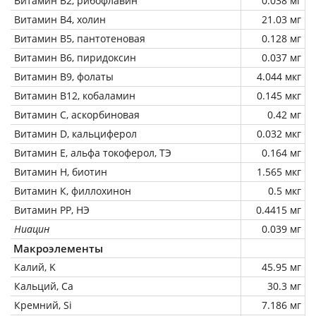
Витамин В2, рибофлавин
0.038 мг
Витамин В4, холин
21.03 мг
Витамин В5, пантотеновая
0.128 мг
Витамин В6, пиридоксин
0.037 мг
Витамин В9, фолаты
4.044 мкг
Витамин В12, кобаламин
0.145 мкг
Витамин C, аскорбиновая
0.42 мг
Витамин D, кальциферол
0.032 мкг
Витамин Е, альфа токоферол, ТЭ
0.164 мг
Витамин Н, биотин
1.565 мкг
Витамин К, филлохинон
0.5 мкг
Витамин РР, НЭ
0.4415 мг
Ниацин
0.039 мг
Макроэлементы
Калий, K
45.95 мг
Кальций, Ca
30.3 мг
Кремний, Si
7.186 мг