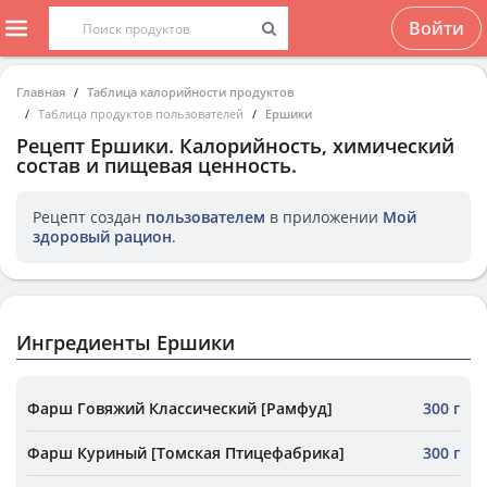
Войти
Главная
Таблица калорийности продуктов
Таблица продуктов пользователей
Ершики
Рецепт
Ершики
. Калорийность, химический
состав и пищевая ценность.
Рецепт создан
пользователем
в приложении
Мой
здоровый рацион
.
Ингредиенты Ершики
Фарш Говяжий Классический [Рамфуд]
300 г
Фарш Куриный [Томская Птицефабрика]
300 г