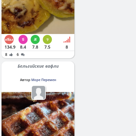
134.9
8.4
7.8
7.5
8
8
6
Бельгийские вафли
Автор
Море Перемен