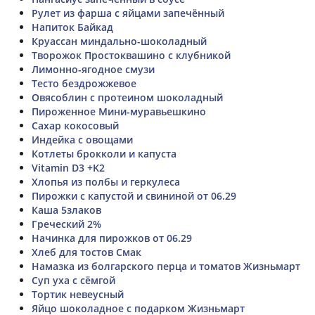
Рулет из фарша с яйцами запечённый
Напиток Байкад
Круассан миндально-шоколадный
Творожок Простоквашино с клубникой
Лимонно-ягодное смузи
Тесто бездрожжевое
Овясоблин с протеином шоколадный
Пироженное Мини-муравьешкино
Сахар кокосовый
Индейка с овощами
Котлеты брокколи и капуста
Vitamin D3 +K2
Хлопья из полбы и геркулеса
Пирожки с капустой и свининой от 06.29
Каша 5злаков
Греческий 2%
Начинка для пирожков от 06.29
Хлеб для тостов Смак
Намазка из болгарского перца и томатов Жизньмарт
Суп уха с сёмгой
Тортик невеусный
Яйцо шоколадное с подарком Жизньмарт