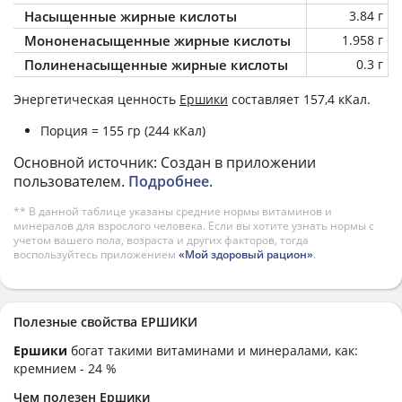
Насыщенные жирные кислоты
3.84 г
Мононенасыщенные жирные кислоты
1.958 г
Полиненасыщенные жирные кислоты
0.3 г
Энергетическая ценность
Ершики
составляет 157,4 кКал.
Порция = 155 гр (244 кКал)
Основной источник: Создан в приложении
пользователем.
Подробнее
.
** В данной таблице указаны средние нормы витаминов и
минералов для взрослого человека. Если вы хотите узнать нормы с
учетом вашего пола, возраста и других факторов, тогда
воспользуйтесь приложением
«Мой здоровый рацион»
.
Полезные свойства ЕРШИКИ
Ершики
богат такими витаминами и минералами, как:
кремнием - 24 %
Чем полезен Ершики