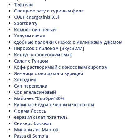
Тефтели
Овощное рагу с куриным филе
CULT energetinis 0.5l
Sportberry
Компот вишневый
Халуми свежа
сдобные палочки Снежка с малиновым джемом
Пирожок с яблоком [ВкусВилл]
Кетчуп королевский смак
Салат с Тунцом
Кофе растворимый с кокосовым сиропом
Яичница с овощами и курицей
Холодник
Суп перепелка
Сок апельсиновый
Майонез "Сдобри"40%
Куриные бедра с черри и чесноком
Форма Лосось
евразия салат яхта тиль
Сникерс бисквит
Минари айс Мангох
Pasta di Semola