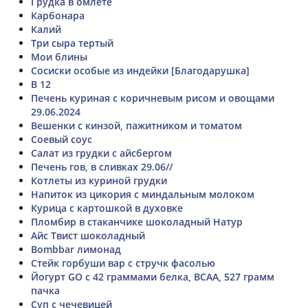
Грудка в омлете
Карбонара
Калий
Три сыра тертый
Мои блины
Сосиски особые из индейки [Благодарушка]
B 12
Печень куриная с коричневым рисом и овощами
29.06.2024
Вешенки с кинзой, пажитником и томатом
Соевый соус
Салат из грудки с айсбергом
Печень гов, в сливках 29.06//
Котлеты из куриной грудки
Напиток из цикория с миндальным молоком
Курица с картошкой в духовке
Пломбир в стаканчике шоколадный Натур
Айс Твист шоколадный
Bombbar лимонад
Стейк горбуши вар с стручк фасолью
Йогурт GO с 42 граммами белка, BCAA, 527 грамм
пачка
Суп с чечевицей