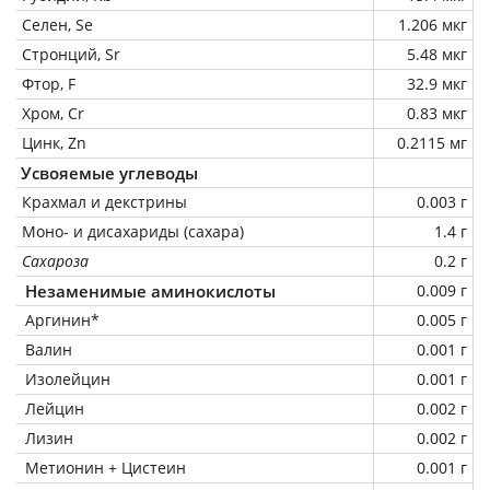
Селен, Se
1.206 мкг
Стронций, Sr
5.48 мкг
Фтор, F
32.9 мкг
Хром, Cr
0.83 мкг
Цинк, Zn
0.2115 мг
Усвояемые углеводы
Крахмал и декстрины
0.003 г
Моно- и дисахариды (сахара)
1.4 г
Сахароза
0.2 г
Незаменимые аминокислоты
0.009 г
Аргинин*
0.005 г
Валин
0.001 г
Изолейцин
0.001 г
Лейцин
0.002 г
Лизин
0.002 г
Метионин + Цистеин
0.001 г