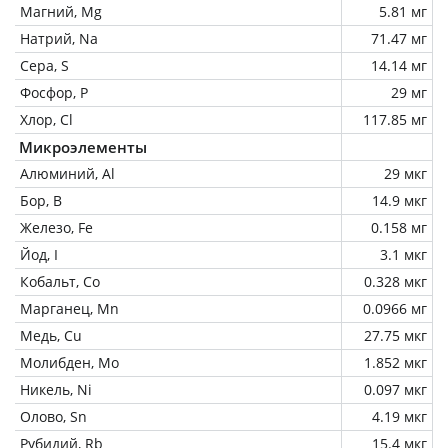
Магний, Mg
5.81 мг
Натрий, Na
71.47 мг
Сера, S
14.14 мг
Фосфор, P
29 мг
Хлор, Cl
117.85 мг
Микроэлементы
Алюминий, Al
29 мкг
Бор, B
14.9 мкг
Железо, Fe
0.158 мг
Йод, I
3.1 мкг
Кобальт, Co
0.328 мкг
Марганец, Mn
0.0966 мг
Медь, Cu
27.75 мкг
Молибден, Mo
1.852 мкг
Никель, Ni
0.097 мкг
Олово, Sn
4.19 мкг
Рубидий, Rb
15.4 мкг