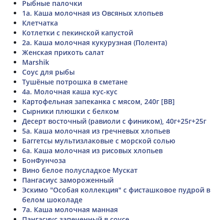
Рыбные палочки
1а. Каша молочная из Овсяных хлопьев
Клетчатка
Котлетки с пекинской капустой
2а. Каша молочная кукурузная (Полента)
Женская прихоть салат
Marshik
Соус для рыбы
Тушёные потрошка в сметане
4а. Молочная каша кус-кус
Картофельная запеканка с мясом, 240г [ВВ]
Сырники плюшки с белком
Десерт восточный (равиоли с фиником), 40г+25г+25г
5а. Каша молочная из гречневых хлопьев
Баггетсы мультизлаковые с морской солью
6а. Каша молочная из рисовых хлопьев
БонФунчоза
Вино белое полусладкое Мускат
Пангасиус замороженный
Эскимо "Особая коллекция" с фисташковое пудрой в
белом шоколаде
7а. Каша молочная манная
Пангасиус запеченный в соусе