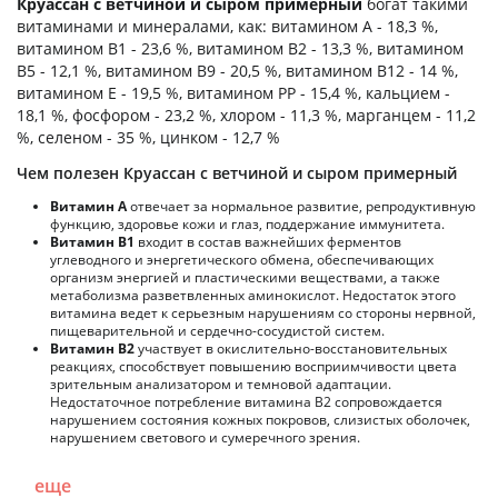
Круассан с ветчиной и сыром примерный
богат такими
витаминами и минералами, как: витамином А - 18,3 %,
витамином B1 - 23,6 %, витамином B2 - 13,3 %, витамином
B5 - 12,1 %, витамином B9 - 20,5 %, витамином B12 - 14 %,
витамином E - 19,5 %, витамином PP - 15,4 %, кальцием -
18,1 %, фосфором - 23,2 %, хлором - 11,3 %, марганцем - 11,2
%, селеном - 35 %, цинком - 12,7 %
Чем полезен Круассан с ветчиной и сыром примерный
Витамин А
отвечает за нормальное развитие, репродуктивную
функцию, здоровье кожи и глаз, поддержание иммунитета.
Витамин В1
входит в состав важнейших ферментов
углеводного и энергетического обмена, обеспечивающих
организм энергией и пластическими веществами, а также
метаболизма разветвленных аминокислот. Недостаток этого
витамина ведет к серьезным нарушениям со стороны нервной,
пищеварительной и сердечно-сосудистой систем.
Витамин В2
участвует в окислительно-восстановительных
реакциях, способствует повышению восприимчивости цвета
зрительным анализатором и темновой адаптации.
Недостаточное потребление витамина В2 сопровождается
нарушением состояния кожных покровов, слизистых оболочек,
нарушением светового и сумеречного зрения.
еще