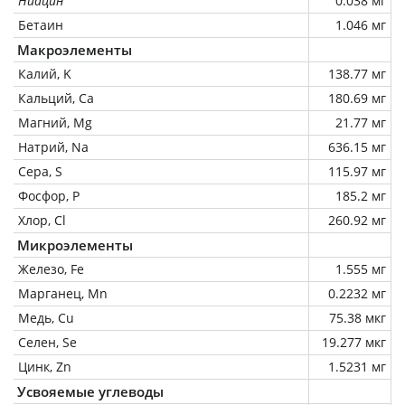
Ниацин
0.038 мг
Бетаин
1.046 мг
Макроэлементы
Калий, K
138.77 мг
Кальций, Ca
180.69 мг
Магний, Mg
21.77 мг
Натрий, Na
636.15 мг
Сера, S
115.97 мг
Фосфор, P
185.2 мг
Хлор, Cl
260.92 мг
Микроэлементы
Железо, Fe
1.555 мг
Марганец, Mn
0.2232 мг
Медь, Cu
75.38 мкг
Селен, Se
19.277 мкг
Цинк, Zn
1.5231 мг
Усвояемые углеводы