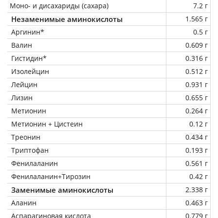
Моно- и дисахариды (сахара)
7.2 г
Незаменимые аминокислоты
1.565 г
Аргинин*
0.5 г
Валин
0.609 г
Гистидин*
0.316 г
Изолейцин
0.512 г
Лейцин
0.931 г
Лизин
0.655 г
Метионин
0.264 г
Метионин + Цистеин
0.12 г
Треонин
0.434 г
Триптофан
0.193 г
Фенилаланин
0.561 г
Фенилаланин+Тирозин
0.42 г
Заменимые аминокислоты
2.338 г
Аланин
0.463 г
Аспарагиновая кислота
0.779 г