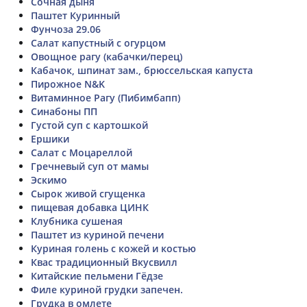
Сочная дыня
Паштет Куринный
Фунчоза 29.06
Салат капустный с огурцом
Овощное рагу (кабачки/перец)
Кабачок, шпинат зам., брюссельская капуста
Пирожное N&K
Витаминное Рагу (Пибимбапп)
Синабоны ПП
Густой суп с картошкой
Ершики
Салат с Моцареллой
Гречневый суп от мамы
Эскимо
Сырок живой сгущенка
пищевая добавка ЦИНК
Клубника сушеная
Паштет из куриной печени
Куриная голень с кожей и костью
Квас традиционный Вкусвилл
Китайские пельмени Гёдзе
Филе куриной грудки запечен.
Грудка в омлете