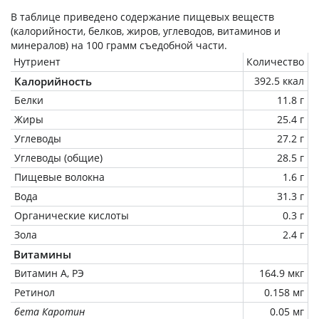
В таблице приведено содержание пищевых веществ
(калорийности, белков, жиров, углеводов, витаминов и
минералов) на
100 грамм
съедобной части.
Нутриент
Количество
Калорийность
392.5 ккал
Белки
11.8 г
Жиры
25.4 г
Углеводы
27.2 г
Углеводы (общие)
28.5 г
Пищевые волокна
1.6 г
Вода
31.3 г
Органические кислоты
0.3 г
Зола
2.4 г
Витамины
Витамин А, РЭ
164.9 мкг
Ретинол
0.158 мг
бета Каротин
0.05 мг