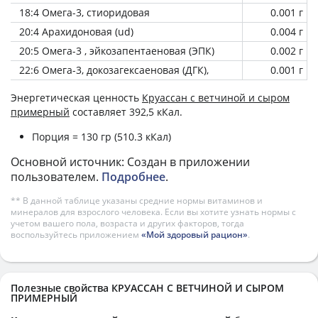
18:4 Омега-3, стиоридовая
0.001 г
20:4 Арахидоновая (ud)
0.004 г
20:5 Омега-3 , эйкозапентаеновая (ЭПК)
0.002 г
22:6 Омега-3, докозагексаеновая (ДГК),
0.001 г
Энергетическая ценность
Круассан с ветчиной и сыром
примерный
составляет 392,5 кКал.
Порция = 130 гр (510.3 кКал)
Основной источник: Создан в приложении
пользователем.
Подробнее
.
** В данной таблице указаны средние нормы витаминов и
минералов для взрослого человека. Если вы хотите узнать нормы с
учетом вашего пола, возраста и других факторов, тогда
воспользуйтесь приложением
«Мой здоровый рацион»
.
Полезные свойства КРУАССАН С ВЕТЧИНОЙ И СЫРОМ
ПРИМЕРНЫЙ