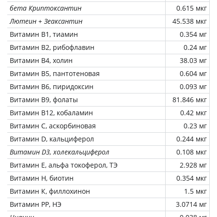
бета Криптоксантин
0.615 мкг
Лютеин + Зеаксантин
45.538 мкг
Витамин В1, тиамин
0.354 мг
Витамин В2, рибофлавин
0.24 мг
Витамин В4, холин
38.03 мг
Витамин В5, пантотеновая
0.604 мг
Витамин В6, пиридоксин
0.093 мг
Витамин В9, фолаты
81.846 мкг
Витамин В12, кобаламин
0.42 мкг
Витамин C, аскорбиновая
0.23 мг
Витамин D, кальциферол
0.244 мкг
Витамин D3, холекальциферол
0.108 мкг
Витамин Е, альфа токоферол, ТЭ
2.928 мг
Витамин Н, биотин
0.354 мкг
Витамин К, филлохинон
1.5 мкг
Витамин РР, НЭ
3.0714 мг