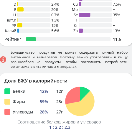
D
2.4%
Cu
7.5%
E
20%
Mo
~
H
0.7%
Se
35%
вит.К
1.3%
F
~
PP
15%
Cr
~
Калий
5.6%
Zn
13%
Рейтинг
11.6
Большинство продуктов не может содержать полный набор
витаминов и минералов. Поэтому важно употреблять в пищу
разннообразные продукты, чтобы восполнять потребности
организма в витаминах и минералах.
Доля БЖУ в калорийности
Белки
12
%
12
г
Жиры
59
%
25
г
Углеводы
28
%
27
г
Соотношение белков, жиров и углеводов
1 : 2.2 : 2.3