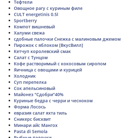
Тефтели
Овощное рагу с куриным филе
CULT energetinis 0.5l
Sportberry
Компот вишневый
Халуми свежа
сдобные палочки Снежка с малиновым джемом
Пирожок с яблоком [ВкусВилл]
Кетчуп королевский смак
Салат с Тунцом
Кофе растворимый с кокосовым сиропом
Яичница с овощами и курицей
Холодник
Суп перепелка
Сок апельсиновый
Майонез "Сдобри"40%
Куриные бедра с черри и чесноком
Форма Лосось
евразия салат яхта тиль
Сникерс бисквит
Минари айс Мангох
Pasta di Semola
Рыбные палочки