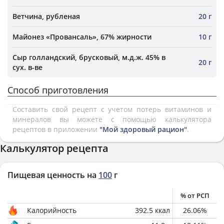
Ветчина, рубленая
20 г
Майонез «Провансаль», 67% жирности
10 г
Сыр голландский, брусковый, м.д.ж. 45% в
20 г
сух. в-ве
Способ приготовления
Составить свой рецепт с учетом потерь витаминов и
минералов вы можете с помощью калькулятора
рецептов в приложении
"Мой здоровый рацион"
.
Калькулятор рецепта
Пищевая ценность на
100
г
% от РСП
Калорийность
392.5
ккал
26.06
%