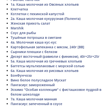
1а. Каша молочная из Овсяных хлопьев
Клетчатка
Котлетки с пекинской капустой
2а. Каша молочная кукурузная (Полента)
Женская прихоть салат
Marshik
Соус для рыбы
Тушёные потрошка в сметане
4а. Молочная каша кус-кус
Картофельная запеканка с мясом, 240г [ВВ]
Сырники плюшки с белком
Десерт восточный (равиоли с фиником), 40г+25г+25г
5а. Каша молочная из гречневых хлопьев
Баггетсы мультизлаковые с морской солью
6а. Каша молочная из рисовых хлопьев
БонФунчоза
Вино белое полусладкое Мускат
Пангасиус замороженный
Эскимо "Особая коллекция" с фисташковое пудрой в
белом шоколаде
7а. Каша молочная манная
Пангасиус запеченный в соусе