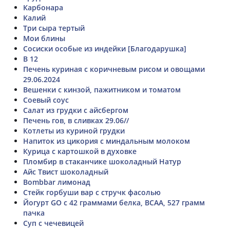
Карбонара
Калий
Три сыра тертый
Мои блины
Сосиски особые из индейки [Благодарушка]
B 12
Печень куриная с коричневым рисом и овощами
29.06.2024
Вешенки с кинзой, пажитником и томатом
Соевый соус
Салат из грудки с айсбергом
Печень гов, в сливках 29.06//
Котлеты из куриной грудки
Напиток из цикория с миндальным молоком
Курица с картошкой в духовке
Пломбир в стаканчике шоколадный Натур
Айс Твист шоколадный
Bombbar лимонад
Стейк горбуши вар с стручк фасолью
Йогурт GO с 42 граммами белка, BCAA, 527 грамм
пачка
Суп с чечевицей