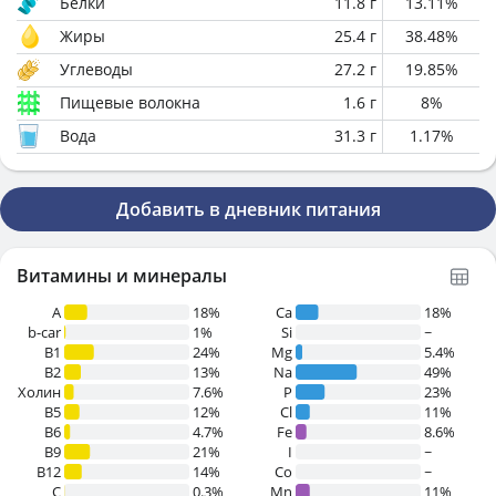
Белки
11.8
г
13.11
%
Жиры
25.4
г
38.48
%
Углеводы
27.2
г
19.85
%
Пищевые волокна
1.6
г
8
%
Вода
31.3
г
1.17
%
Добавить в дневник питания
Витамины и минералы
A
18%
Ca
18%
b-car
1%
Si
~
В1
24%
Mg
5.4%
B2
13%
Na
49%
Холин
7.6%
P
23%
B5
12%
Cl
11%
B6
4.7%
Fe
8.6%
B9
21%
I
~
B12
14%
Co
~
C
0.3%
Mn
11%