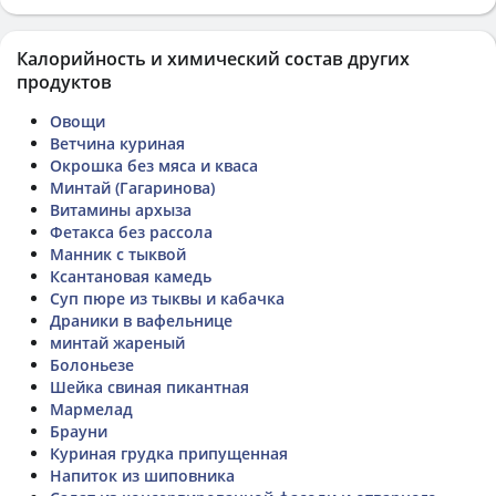
Калорийность и химический состав других
продуктов
Овощи
Ветчина куриная
Окрошка без мяса и кваса
Минтай (Гагаринова)
Витамины архыза
Фетакса без рассола
Манник с тыквой
Ксантановая камедь
Суп пюре из тыквы и кабачка
Драники в вафельнице
минтай жареный
Болоньезе
Шейка свиная пикантная
Мармелад
Брауни
Куриная грудка припущенная
Напиток из шиповника