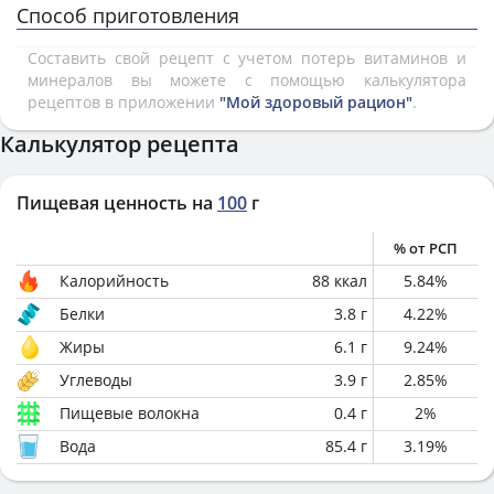
Способ приготовления
Составить свой рецепт с учетом потерь витаминов и
минералов вы можете с помощью калькулятора
рецептов в приложении
"Мой здоровый рацион"
.
Калькулятор рецепта
Пищевая ценность на
100
г
% от РСП
Калорийность
88
ккал
5.84
%
Белки
3.8
г
4.22
%
Жиры
6.1
г
9.24
%
Углеводы
3.9
г
2.85
%
Пищевые волокна
0.4
г
2
%
Вода
85.4
г
3.19
%