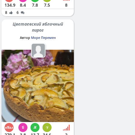
134.9
8.4
7.8
7.5
8
8
6
Цветаевский яблочный
пирог
Автор
Море Перемен
279.1
3.8
13.7
34.6
2