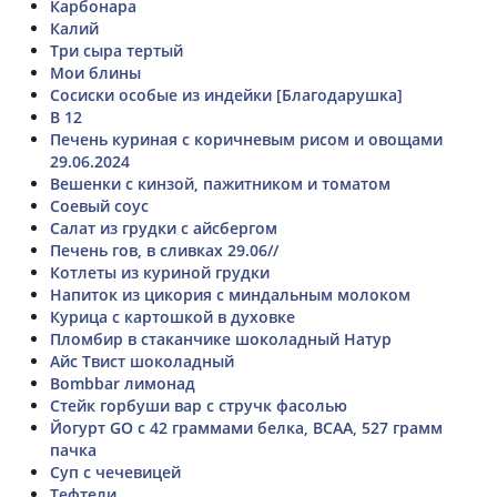
Карбонара
Калий
Три сыра тертый
Мои блины
Сосиски особые из индейки [Благодарушка]
B 12
Печень куриная с коричневым рисом и овощами
29.06.2024
Вешенки с кинзой, пажитником и томатом
Соевый соус
Салат из грудки с айсбергом
Печень гов, в сливках 29.06//
Котлеты из куриной грудки
Напиток из цикория с миндальным молоком
Курица с картошкой в духовке
Пломбир в стаканчике шоколадный Натур
Айс Твист шоколадный
Bombbar лимонад
Стейк горбуши вар с стручк фасолью
Йогурт GO с 42 граммами белка, BCAA, 527 грамм
пачка
Суп с чечевицей
Тефтели