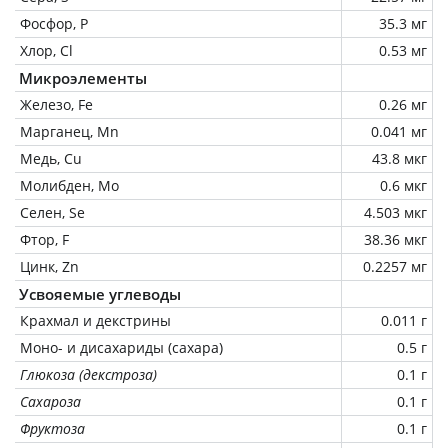
Фосфор, P
35.3 мг
Хлор, Cl
0.53 мг
Микроэлементы
Железо, Fe
0.26 мг
Марганец, Mn
0.041 мг
Медь, Cu
43.8 мкг
Молибден, Mo
0.6 мкг
Селен, Se
4.503 мкг
Фтор, F
38.36 мкг
Цинк, Zn
0.2257 мг
Усвояемые углеводы
Крахмал и декстрины
0.011 г
Моно- и дисахариды (сахара)
0.5 г
Глюкоза (декстроза)
0.1 г
Сахароза
0.1 г
Фруктоза
0.1 г