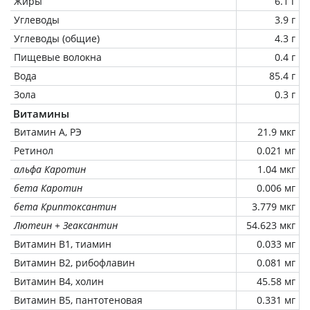
Жиры
6.1 г
Углеводы
3.9 г
Углеводы (общие)
4.3 г
Пищевые волокна
0.4 г
Вода
85.4 г
Зола
0.3 г
Витамины
Витамин А, РЭ
21.9 мкг
Ретинол
0.021 мг
альфа Каротин
1.04 мкг
бета Каротин
0.006 мг
бета Криптоксантин
3.779 мкг
Лютеин + Зеаксантин
54.623 мкг
Витамин В1, тиамин
0.033 мг
Витамин В2, рибофлавин
0.081 мг
Витамин В4, холин
45.58 мг
Витамин В5, пантотеновая
0.331 мг