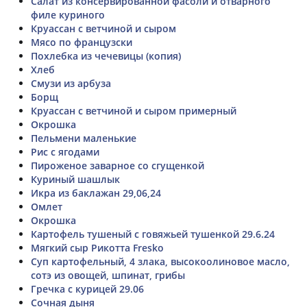
Салат из консервированной фасоли и отварного
филе куриного
Круассан с ветчиной и сыром
Мясо по французски
Похлебка из чечевицы (копия)
Хлеб
Смузи из арбуза
Борщ
Круассан с ветчиной и сыром примерный
Окрошка
Пельмени маленькие
Рис с ягодами
Пироженое заварное со сгущенкой
Куриный шашлык
Икра из баклажан 29,06,24
Омлет
Окрошка
Картофель тушеный с говяжьей тушенкой 29.6.24
Мягкий сыр Рикотта Fresko
Суп картофельный, 4 злака, высокоолиновое масло,
сотэ из овощей, шпинат, грибы
Гречка с курицей 29.06
Сочная дыня