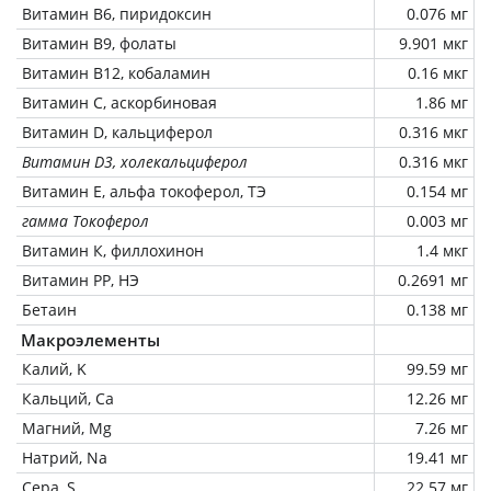
Витамин В6, пиридоксин
0.076 мг
Витамин В9, фолаты
9.901 мкг
Витамин В12, кобаламин
0.16 мкг
Витамин C, аскорбиновая
1.86 мг
Витамин D, кальциферол
0.316 мкг
Витамин D3, холекальциферол
0.316 мкг
Витамин Е, альфа токоферол, ТЭ
0.154 мг
гамма Токоферол
0.003 мг
Витамин К, филлохинон
1.4 мкг
Витамин РР, НЭ
0.2691 мг
Бетаин
0.138 мг
Макроэлементы
Калий, K
99.59 мг
Кальций, Ca
12.26 мг
Магний, Mg
7.26 мг
Натрий, Na
19.41 мг
Сера, S
22.57 мг