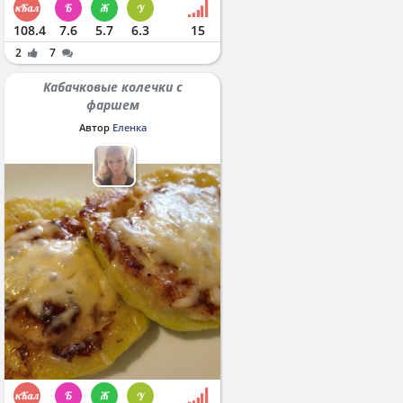
108.4
7.6
5.7
6.3
15
2
7
Кабачковые колечки с
фаршем
Автор
Еленка