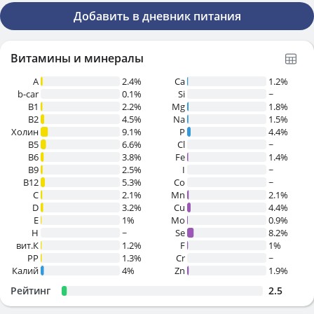
Добавить в дневник питания
Витамины и минералы
A
2.4%
Ca
1.2%
b-car
0.1%
Si
~
В1
2.2%
Mg
1.8%
B2
4.5%
Na
1.5%
Холин
9.1%
P
4.4%
B5
6.6%
Cl
~
B6
3.8%
Fe
1.4%
B9
2.5%
I
~
B12
5.3%
Co
~
C
2.1%
Mn
2.1%
D
3.2%
Cu
4.4%
E
1%
Mo
0.9%
H
~
Se
8.2%
вит.К
1.2%
F
1%
PP
1.3%
Cr
~
Калий
4%
Zn
1.9%
Рейтинг
2.5