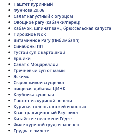
Паштет Куринный
Фунчоза 29.06
Салат капустный с огурцом
Овощное рагу (кабачки/перец)
Кабачок, шпинат зам., брюссельская капуста
Пирожное N&K
Витаминное Рагу (Пибимбапп)
Синабоны ПП
Густой суп с картошкой
Ершики
Салат с Моцареллой
Гречневый суп от мамы
Эскимо
Сырок живой сгущенка
пищевая добавка ЦИНК
Клубника сушеная
Паштет из куриной печени
Куриная голень с кожей и костью
Квас традиционный Вкусвилл
Китайские пельмени Гёдзе
Филе куриной грудки запечен.
Грудка в омлете