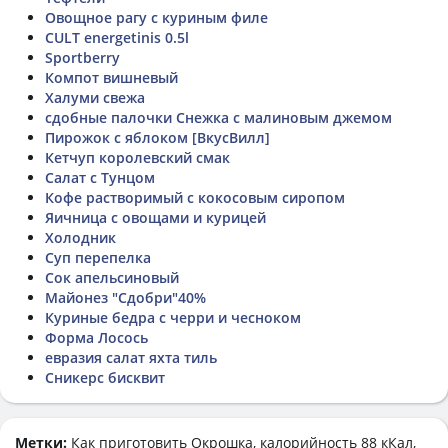
Овощное рагу с куриным филе
CULT energetinis 0.5l
Sportberry
Компот вишневый
Халуми свежа
сдобные палочки Снежка с малиновым джемом
Пирожок с яблоком [ВкусВилл]
Кетчуп королевский смак
Салат с Тунцом
Кофе растворимый с кокосовым сиропом
Яичница с овощами и курицей
Холодник
Суп перепелка
Сок апельсиновый
Майонез "Сдобри"40%
Куриные бедра с черри и чесноком
Форма Лосось
евразия салат яхта тиль
Сникерс бисквит
Метки:
Как приготовить
Окрошка
, калорийность 88 кКал,