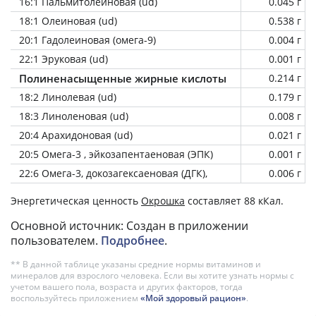
16:1 Пальмитолеиновая (ud)
0.045 г
18:1 Олеиновая (ud)
0.538 г
20:1 Гадолеиновая (омега-9)
0.004 г
22:1 Эруковая (ud)
0.001 г
Полиненасыщенные жирные кислоты
0.214 г
18:2 Линолевая (ud)
0.179 г
18:3 Линоленовая (ud)
0.008 г
20:4 Арахидоновая (ud)
0.021 г
20:5 Омега-3 , эйкозапентаеновая (ЭПК)
0.001 г
22:6 Омега-3, докозагексаеновая (ДГК),
0.006 г
Энергетическая ценность
Окрошка
составляет 88 кКал.
Основной источник: Создан в приложении
пользователем.
Подробнее
.
** В данной таблице указаны средние нормы витаминов и
минералов для взрослого человека. Если вы хотите узнать нормы с
учетом вашего пола, возраста и других факторов, тогда
воспользуйтесь приложением
«Мой здоровый рацион»
.