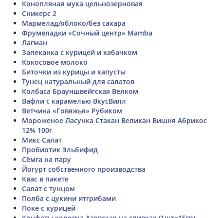
Конопляная мука цельнозерновая
Сникерс 2
Мармелад/яблоко/без сахара
Фрумеладки «Сочный центр» Mamba
Лагман
Запеканка с курицей и кабачком
Кокосовое молоко
Биточки из курицы и капусты
Тунец натуральный для салатов
Колбаса Брауншвейгская Велком
Вафли с карамелью ВкусВилл
Ветчина «Говяжья» Рубиком
Мороженое Ласунка Стакан Великан Вишня Абрикос
12% 100г
Микс Салат
Пробиотик Эльбифид
Сёмга на пару
Йогурт собственного производства
Квас в пакете
Салат с тунцом
Полба с цукини итгрибами
Поке с курицей
Конфеты коровка Азовская на сливках (1шт=15гр)