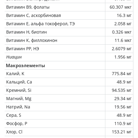
Витамин В9, фолаты
60.307 мкг
Витамин C, аскорбиновая
16.3 мг
Витамин Е, альфа токоферол, ТЭ
2.058 мг
Витамин Н, биотин
0.326 мкг
Витамин К, филлохинон
11.6 мкг
Витамин РР, НЭ
2.6079 мг
Ниацин
1.956 мг
Макроэлементы
Калий, K
775.84 мг
Кальций, Ca
48.9 мг
Кремний, Si
94.535 мг
Магний, Mg
29.34 мг
Натрий, Na
19.56 мг
Сера, S
48.9 мг
Фосфор, P
110.9 мг
Хлор, Cl
153.21 мг