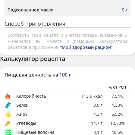
Подсолнечное масло
5 г
Способ приготовления
Составить свой рецепт с учетом потерь витаминов и
минералов вы можете с помощью калькулятора
рецептов в приложении
"Мой здоровый рацион"
.
Калькулятор рецепта
Пищевая ценность на
100
г
% от РСП
Калорийность
113.6
ккал
7.54
%
Белки
3.9
г
4.33
%
Жиры
4.3
г
6.52
%
Углеводы
14.7
г
10.73
%
Пищевые волокна
8.1
г
40.5
%