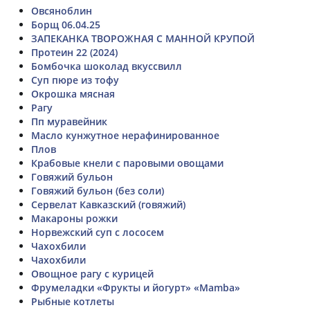
Овсяноблин
Борщ 06.04.25
ЗАПЕКАНКА ТВОРОЖНАЯ С МАННОЙ КРУПОЙ
Протеин 22 (2024)
Бомбочка шоколад вкуссвилл
Суп пюре из тофу
Окрошка мясная
Рагу
Пп муравейник
Масло кунжутное нерафинированное
Плов
Крабовые кнели с паровыми овощами
Говяжий бульон
Говяжий бульон (без соли)
Сервелат Кавказский (говяжий)
Макароны рожки
Норвежский суп с лососем
Чахохбили
Чахохбили
Овощное рагу с курицей
Фрумеладки «Фрукты и йогурт» «Mamba»
Рыбные котлеты