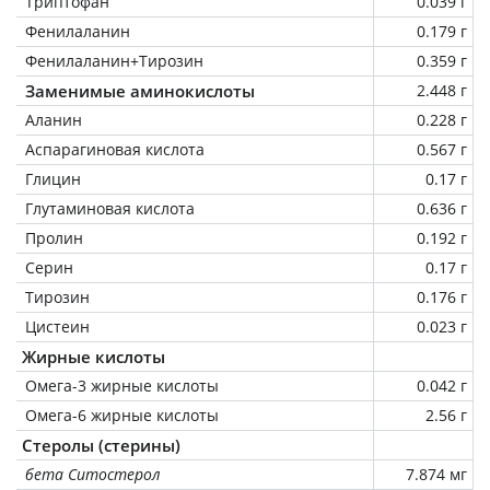
Триптофан
0.039 г
Фенилаланин
0.179 г
Фенилаланин+Тирозин
0.359 г
Заменимые аминокислоты
2.448 г
Аланин
0.228 г
Аспарагиновая кислота
0.567 г
Глицин
0.17 г
Глутаминовая кислота
0.636 г
Пролин
0.192 г
Серин
0.17 г
Тирозин
0.176 г
Цистеин
0.023 г
Жирные кислоты
Омега-3 жирные кислоты
0.042 г
Омега-6 жирные кислоты
2.56 г
Стеролы (стерины)
бета Ситостерол
7.874 мг