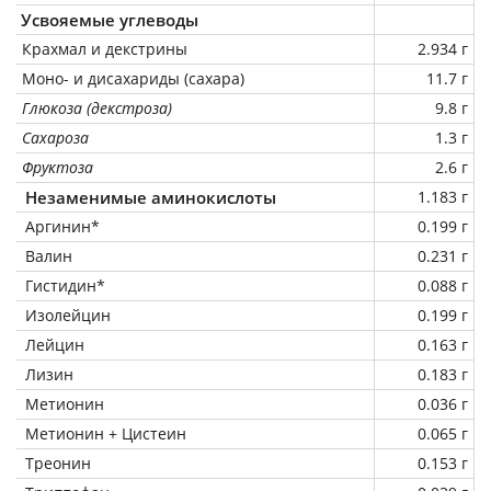
Усвояемые углеводы
Крахмал и декстрины
2.934 г
Моно- и дисахариды (сахара)
11.7 г
Глюкоза (декстроза)
9.8 г
Сахароза
1.3 г
Фруктоза
2.6 г
Незаменимые аминокислоты
1.183 г
Аргинин*
0.199 г
Валин
0.231 г
Гистидин*
0.088 г
Изолейцин
0.199 г
Лейцин
0.163 г
Лизин
0.183 г
Метионин
0.036 г
Метионин + Цистеин
0.065 г
Треонин
0.153 г