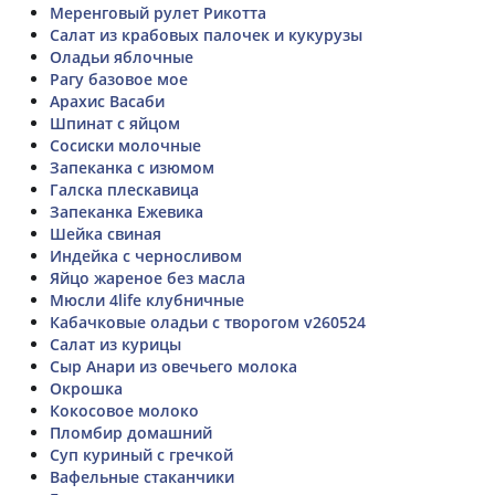
Меренговый рулет Рикотта
Салат из крабовых палочек и кукурузы
Оладьи яблочные
Рагу базовое мое
Арахис Васаби
Шпинат с яйцом
Сосиски молочные
Запеканка с изюмом
Галска плескавица
Запеканка Ежевика
Шейка свиная
Индейка с черносливом
Яйцо жареное без масла
Мюсли 4life клубничные
Кабачковые оладьи с творогом v260524
Салат из курицы
Сыр Анари из овечьего молока
Окрошка
Кокосовое молоко
Пломбир домашний
Суп куриный с гречкой
Вафельные стаканчики