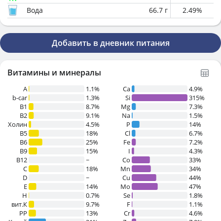
Вода
66.7
г
2.49
%
Добавить в дневник питания
Витамины и минералы
A
1.1%
Ca
4.9%
b-car
1.3%
Si
315%
В1
8.7%
Mg
7.3%
B2
9.1%
Na
1.5%
Холин
4.5%
P
14%
B5
18%
Cl
6.7%
B6
25%
Fe
7.2%
B9
15%
I
4.3%
B12
~
Co
33%
C
18%
Mn
34%
D
~
Cu
44%
E
14%
Mo
47%
H
0.7%
Se
1.8%
вит.К
9.7%
F
1.1%
PP
13%
Cr
4.6%