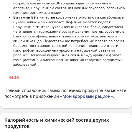
потребление витамина В6 сопровождается снижением
аппетита, нарушением состояния кожных покровов, развитием
гомоцистеинемии, анемии.
Витамин В9
в качестве кофермента участвуют в метаболизме
нуклеиновых и аминокислот. Дефицит фолатов ведет к
нарушению синтеза нуклеиновых кислот и белка, следствием
чего является торможение роста и деления клеток, особенно в
быстро пролифелирующих тканях: костный мозг, эпителий
кишечника и др. Недостаточное потребление фолата во время
беременности является одной из причин недоношенности,
гипотрофии, врожденных уродств и нарушений развития
ребенка. Показана выраженная связь между уровнем фолата,
гомоцистеина и риском возникновения сердечно-сосудистых
заболеваний.
еще
Полный справочник самых полезных продуктов вы можете
посмотреть в приложении
«Мой здоровый рацион»
.
Калорийность и химический состав других
продуктов