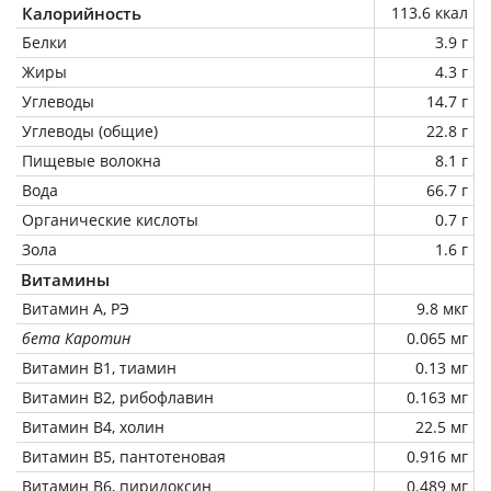
Калорийность
113.6 ккал
Белки
3.9 г
Жиры
4.3 г
Углеводы
14.7 г
Углеводы (общие)
22.8 г
Пищевые волокна
8.1 г
Вода
66.7 г
Органические кислоты
0.7 г
Зола
1.6 г
Витамины
Витамин А, РЭ
9.8 мкг
бета Каротин
0.065 мг
Витамин В1, тиамин
0.13 мг
Витамин В2, рибофлавин
0.163 мг
Витамин В4, холин
22.5 мг
Витамин В5, пантотеновая
0.916 мг
Витамин В6, пиридоксин
0.489 мг