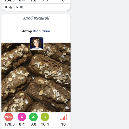
8
6
Хлеб ржаной
Автор
Валентина
178.3
8.4
8.8
16.4
10