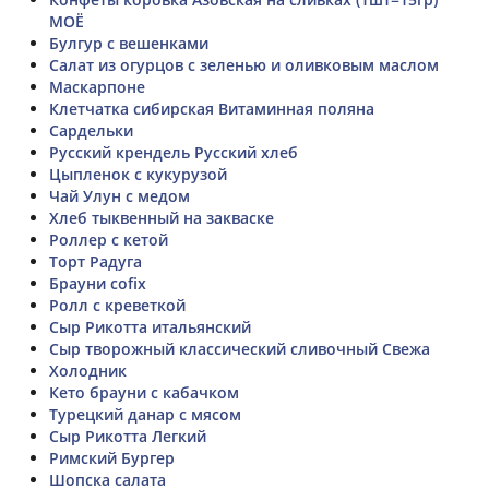
МОЁ
Булгур с вешенками
Салат из огурцов с зеленью и оливковым маслом
Маскарпоне
Клетчатка сибирская Витаминная поляна
Сардельки
Русский крендель Русский хлеб
Цыпленок с кукурузой
Чай Улун с медом
Хлеб тыквенный на закваске
Роллер с кетой
Торт Радуга
Брауни cofix
Ролл с креветкой
Сыр Рикотта итальянский
Сыр творожный классический сливочный Свежа
Холодник
Кето брауни с кабачком
Турецкий данар с мясом
Сыр Рикотта Легкий
Римский Бургер
Шопска салата