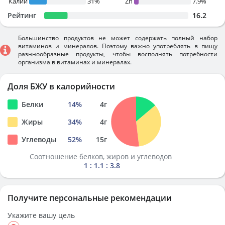
Калий
31%
Zn
7.9%
Рейтинг
16.2
Большинство продуктов не может содержать полный набор
витаминов и минералов. Поэтому важно употреблять в пищу
разннообразные продукты, чтобы восполнять потребности
организма в витаминах и минералах.
Доля БЖУ в калорийности
Белки
14
%
4
г
Жиры
34
%
4
г
Углеводы
52
%
15
г
Соотношение белков, жиров и углеводов
1 : 1.1 : 3.8
Получите персональные рекомендации
Укажите вашу цель