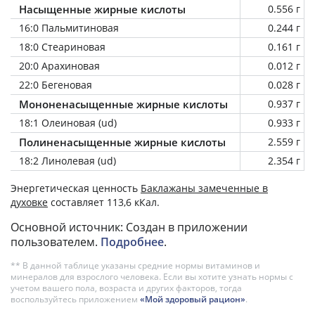
Насыщенные жирные кислоты
0.556 г
16:0 Пальмитиновая
0.244 г
18:0 Стеариновая
0.161 г
20:0 Арахиновая
0.012 г
22:0 Бегеновая
0.028 г
Мононенасыщенные жирные кислоты
0.937 г
18:1 Олеиновая (ud)
0.933 г
Полиненасыщенные жирные кислоты
2.559 г
18:2 Линолевая (ud)
2.354 г
Энергетическая ценность
Баклажаны замеченные в
духовке
составляет 113,6 кКал.
Основной источник: Создан в приложении
пользователем.
Подробнее
.
** В данной таблице указаны средние нормы витаминов и
минералов для взрослого человека. Если вы хотите узнать нормы с
учетом вашего пола, возраста и других факторов, тогда
воспользуйтесь приложением
«Мой здоровый рацион»
.