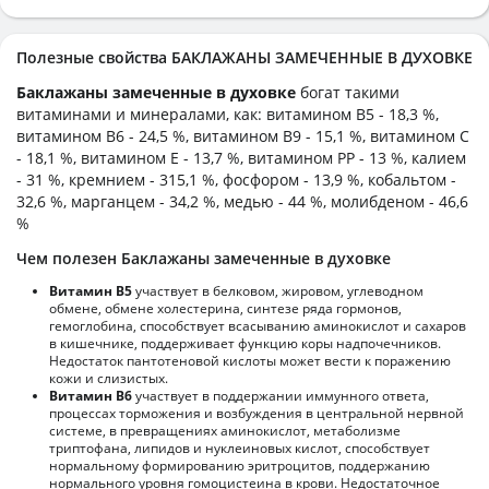
Полезные свойства БАКЛАЖАНЫ ЗАМЕЧЕННЫЕ В ДУХОВКЕ
Баклажаны замеченные в духовке
богат такими
витаминами и минералами, как: витамином B5 - 18,3 %,
витамином B6 - 24,5 %, витамином B9 - 15,1 %, витамином C
- 18,1 %, витамином E - 13,7 %, витамином PP - 13 %, калием
- 31 %, кремнием - 315,1 %, фосфором - 13,9 %, кобальтом -
32,6 %, марганцем - 34,2 %, медью - 44 %, молибденом - 46,6
%
Чем полезен Баклажаны замеченные в духовке
Витамин В5
участвует в белковом, жировом, углеводном
обмене, обмене холестерина, синтезе ряда гормонов,
гемоглобина, способствует всасыванию аминокислот и сахаров
в кишечнике, поддерживает функцию коры надпочечников.
Недостаток пантотеновой кислоты может вести к поражению
кожи и слизистых.
Витамин В6
участвует в поддержании иммунного ответа,
процессах торможения и возбуждения в центральной нервной
системе, в превращениях аминокислот, метаболизме
триптофана, липидов и нуклеиновых кислот, способствует
нормальному формированию эритроцитов, поддержанию
нормального уровня гомоцистеина в крови. Недостаточное