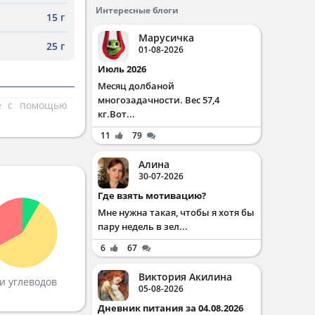
Интересные блоги
15 г
Марусичка
25 г
01-08-2026
Июль 2026
Месяц долбаной
многозадачности. Вес 57,4
те с помощью
кг.Вот...
11
79
Алина
30-07-2026
Где взять мотивацию?
Мне нужна такая, чтобы я хотя бы
пару недель в зел...
6
67
Виктория Акилина
и углеводов
05-08-2026
Дневник питания за 04.08.2026