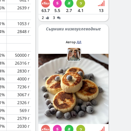
.6%
2639 г
63.7
5.5
2.7
4.1
13
2
3
.1%
1053 г
Сырники низкоуглеводные
.4%
2848 г
Автор
ДД
.2%
50000 г
.4%
26316 г
.4%
2830 г
.4%
4000 г
.3%
7236 г
.2%
3067 г
.1%
2326 г
.9%
569 г
.7%
2579 г
.7%
2030 г