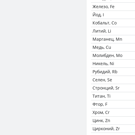
Железо, Fe
Йод, I
Кобальт, Co
Литий, Li
Марганец, Mn
Медь, Cu
Молибден, Mo
Никель, Ni
Рубидий, Rb
Селен, Se
Стронций, Sr
Титан, Ti
Фтор, F
Хром, Cr
Цинк, Zn
Цирконий, Zr