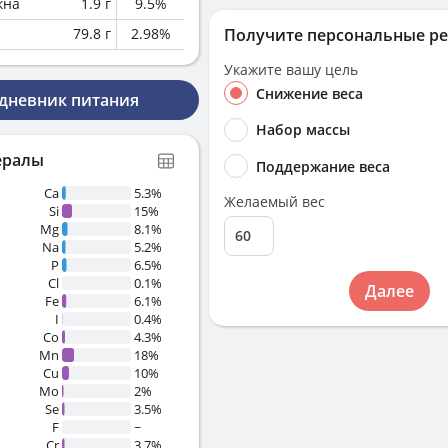
кна
1.9
г
9.5
%
79.8
г
2.98
%
Получите персональные р
Укажите вашу цель
Снижение веса
 дневник питания
Набор массы
ералы
Поддержание веса
Ca
5.3%
Желаемый вес
Si
15%
Mg
8.1%
Na
5.2%
P
6.5%
Cl
0.1%
Далее
Fe
6.1%
I
0.4%
Co
4.3%
Mn
18%
Cu
10%
Mo
2%
Se
3.5%
F
~
Cr
3.7%