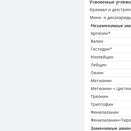
Усвояемые углев
Крахмал и декстри
Моно- и дисахариды
Незаменимые ам
Аргинин*
Валин
Гистидин*
Изолейцин
Лейцин
Лизин
Метионин
Метионин + Цисте
Треонин
Триптофан
Фенилаланин
Фенилаланин+Тиро
Заменимые амин