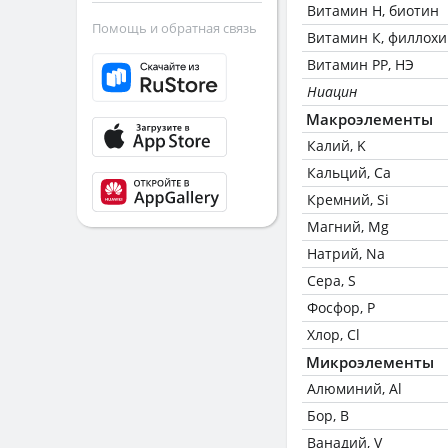
Витамин Н, биотин
Помощь и обратная связь
Витамин К, филлох
Витамин РР, НЭ
Ниацин
Макроэлементы
Калий, K
Кальций, Ca
Кремний, Si
Магний, Mg
Натрий, Na
Сера, S
Фосфор, P
Хлор, Cl
Микроэлементы
Алюминий, Al
Бор, B
Ванадий, V