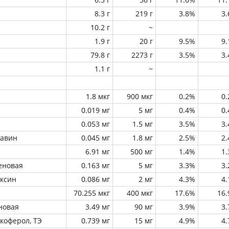
8.3 г
219 г
3.8%
3
10.2 г
~
1.9 г
20 г
9.5%
9
79.8 г
2273 г
3.5%
3
1.1 г
~
1.8 мкг
900 мкг
0.2%
0
0.019 мг
5 мг
0.4%
0
0.053 мг
1.5 мг
3.5%
3
лавин
0.045 мг
1.8 мг
2.5%
2
6.91 мг
500 мг
1.4%
1
еновая
0.163 мг
5 мг
3.3%
3
оксин
0.086 мг
2 мг
4.3%
4
70.255 мкг
400 мкг
17.6%
16
новая
3.49 мг
90 мг
3.9%
3
окоферол, ТЭ
0.739 мг
15 мг
4.9%
4