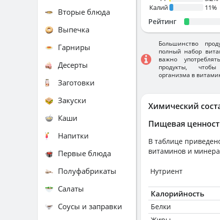
Калий
11%
Вторые блюда
Рейтинг
Выпечка
Большинство прод
Гарниры
полный набор вита
важно употребля
Десерты
продукты, чтобы
организма в витами
Заготовки
Закуски
Химический сост
Каши
Пищевая ценност
Напитки
В таблице приведено
витаминов и минера
Первые блюда
Полуфабрикаты
Нутриент
Салаты
Калорийность
Соусы и заправки
Белки
Жиры