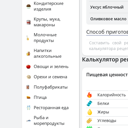
Кондитерские
Уксус яблочный
изделия
Крупы, мука,
Оливковое масло
макароны
Способ пригото
Молочные
продукты
Составить свой 
калькулятора реце
Напитки
алкогольные
Калькулятор ре
Овощи и зелень
Пищевая ценност
Орехи и семена
Полуфабрикаты
Калорийность
Птица
Белки
Ресторанная еда
Жиры
Рыба и
Углеводы
морепродукты