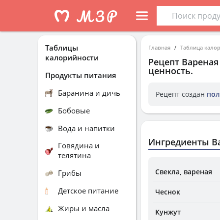
Таблицы
Главная
Таблица кало
калорийности
Рецепт
Вареная
ценность.
Продукты питания
Баранина и дичь
Рецепт создан
пол
Бобовые
Вода и напитки
Ингредиенты Ва
Говядина и
телятина
Свекла, вареная
Грибы
Детское питание
Чеснок
Жиры и масла
Кунжут