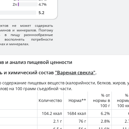
Zn
4.7%
5.2
уктов не может содержать
минов и минералов. Поэтому
ть в пищу разннообразные
 восполнять потребности
нах и минералах.
ав и анализ пищевой ценности
ь и химический состав
"Вареная свекла"
.
 содержание пищевых веществ (калорийности, белков, жиров, у
лов) на
100 грамм
съедобной части.
% от
%
Количество
Норма**
нормы в
норм
100 г
100 к
104.2 ккал
1684 ккал
6.2%
2.1 г
76 г
2.8%
2
6.5 г
56 г
11.6%
11