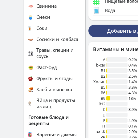
Пищевые воло
Свинина
Вода
Снеки
Соки
Добавить в
Сосиски и колбаса
Витамины и мин
Травы, специи и
соусы
A
0.2%
b-car
0.4%
Фаст-фуд
В1
3.5%
B2
2.5%
Фрукты и ягоды
Холин
1.4%
B5
3.3%
Хлеб и выпечка
B6
4.3%
B9
18%
Яйца и продукты
B12
~
из яиц
C
3.9%
D
~
Готовые блюда и
E
4.9%
рецепты
H
0.1%
вит.К
2.9%
Варенье и джемы
PP
3.2%