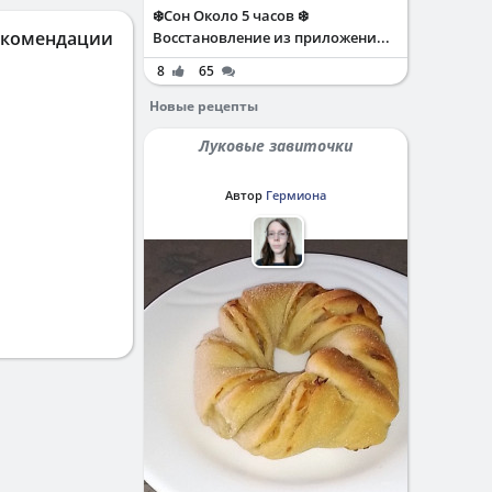
❄️Сон Около 5 часов ❄️
екомендации
Восстановление из приложени...
8
65
Новые рецепты
Луковые завиточки
Автор
Гермиона