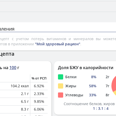
вления
рецепт с учетом потерь витаминов и минералов вы може
птов в приложении
"Мой здоровый рацион"
.
цепта
ь на
100
г
Доля БЖУ в калорийности
Белки
8
%
2
г
% от РСП
104.2
ккал
6.92
%
Жиры
58
%
7
г
2.1
г
2.33
%
Углеводы
33
%
8
г
6.5
г
9.85
%
Соотношение белков, жиров 
1 : 3.1 : 4
8.3
г
6.06
%