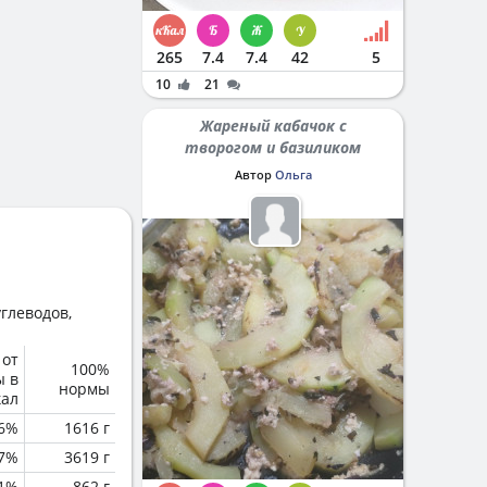
265
7.4
7.4
42
5
10
21
Жареный кабачок с
творогом и базиликом
Автор
Ольга
глеводов,
 от
100%
ы в
нормы
кал
6%
1616 г
.7%
3619 г
.1%
862 г