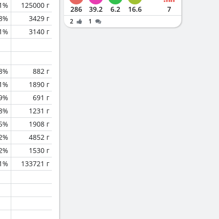
.1%
125000 г
286
39.2
6.2
16.6
7
.8%
3429 г
2
1
.1%
3140 г
.8%
882 г
.1%
1890 г
.9%
691 г
.8%
1231 г
5%
1908 г
2%
4852 г
.2%
1530 г
.1%
133721 г