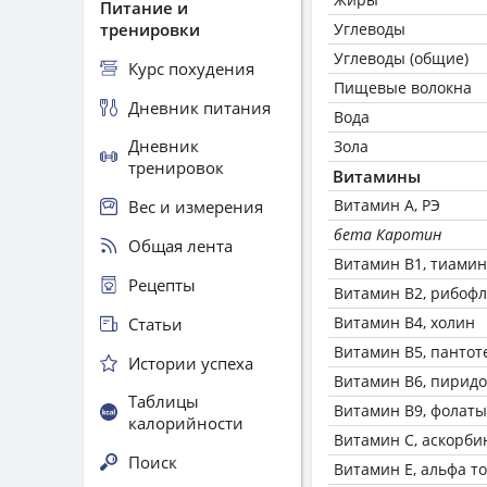
Питание и
тренировки
Углеводы
Углеводы (общие)
Курс похудения
Пищевые волокна
Дневник питания
Вода
Дневник
Зола
тренировок
Витамины
Витамин А, РЭ
Вес и измерения
бета Каротин
Общая лента
Витамин В1, тиамин
Рецепты
Витамин В2, рибоф
Витамин В4, холин
Статьи
Витамин В5, пантот
Истории успеха
Витамин В6, пирид
Таблицы
Витамин В9, фолаты
калорийности
Витамин C, аскорби
Поиск
Витамин Е, альфа т