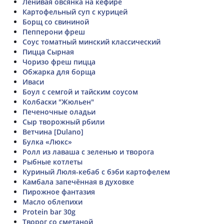
Ленивая овсянка на кефире
Картофельный суп с курицей
Борщ со свининой
Пепперони фреш
Соус томатный минский классический
Пицца Сырная
Чоризо фреш пицца
Обжарка для борща
Иваси
Боул с семгой и тайским соусом
Колбаски "Жюльен"
Печеночные оладьи
Сыр творожный рбили
Ветчина [Dulano]
Булка «Люкс»
Ролл из лаваша с зеленью и творога
Рыбные котлеты
Куриный Люля-кебаб с бэби картофелем
Камбала запечённая в духовке
Пирожное фантазия
Масло облепихи
Protein bar 30g
Творог со сметаной