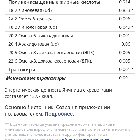
Полиненасыщенные жирные кислоты
0.914 г
18:2 Линолевая (ud)
0.823 г
18:2 Омега-6, цис, цис
0.006 г
18:3 Линоленовая (ud)
0.049 г
20:2 Омега-6, эйкозадиеновая
0.001 г
20:4 Арахидоновая (ud)
0.06 г
20:5 Омега-3 , эйкозапентаеновая (ЭПК)
0.005 г
22:6 Омега-3, докозагексаеновая (ДГК),
0.005 г
Трансжиры
0.001 г
Моноеновые трансжиры
0.001 г
Энергетическая ценность
Яичница с креветками
составляет 137,7 кКал.
Основной источник: Создан в приложении
пользователем.
Подробнее
.
** В данной таблице указаны средние нормы витаминов и
минералов для взрослого человека. Если вы хотите узнать нормы с
учетом вашего пола, возраста и других факторов, тогда
воспользуйтесь приложением
«Мой здоровый рацион»
.