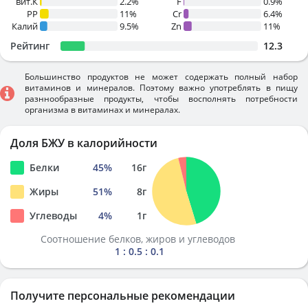
вит.К
2.2%
F
0.9%
PP
11%
Cr
6.4%
Калий
9.5%
Zn
11%
Рейтинг
12.3
Большинство продуктов не может содержать полный набор
витаминов и минералов. Поэтому важно употреблять в пищу
разннообразные продукты, чтобы восполнять потребности
организма в витаминах и минералах.
Доля БЖУ в калорийности
Белки
45
%
16
г
Жиры
51
%
8
г
Углеводы
4
%
1
г
Соотношение белков, жиров и углеводов
1 : 0.5 : 0.1
Получите персональные рекомендации