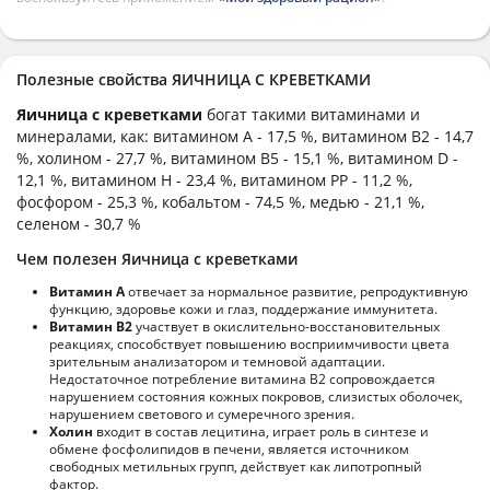
Полезные свойства ЯИЧНИЦА С КРЕВЕТКАМИ
Яичница с креветками
богат такими витаминами и
минералами, как: витамином А - 17,5 %, витамином B2 - 14,7
%, холином - 27,7 %, витамином B5 - 15,1 %, витамином D -
12,1 %, витамином H - 23,4 %, витамином PP - 11,2 %,
фосфором - 25,3 %, кобальтом - 74,5 %, медью - 21,1 %,
селеном - 30,7 %
Чем полезен Яичница с креветками
Витамин А
отвечает за нормальное развитие, репродуктивную
функцию, здоровье кожи и глаз, поддержание иммунитета.
Витамин В2
участвует в окислительно-восстановительных
реакциях, способствует повышению восприимчивости цвета
зрительным анализатором и темновой адаптации.
Недостаточное потребление витамина В2 сопровождается
нарушением состояния кожных покровов, слизистых оболочек,
нарушением светового и сумеречного зрения.
Холин
входит в состав лецитина, играет роль в синтезе и
обмене фосфолипидов в печени, является источником
свободных метильных групп, действует как липотропный
фактор.