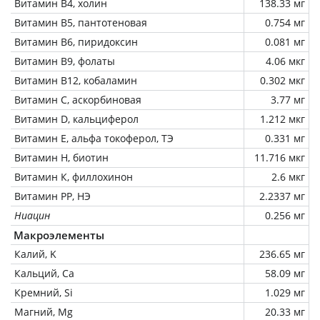
Витамин В4, холин
138.33 мг
Витамин В5, пантотеновая
0.754 мг
Витамин В6, пиридоксин
0.081 мг
Витамин В9, фолаты
4.06 мкг
Витамин В12, кобаламин
0.302 мкг
Витамин C, аскорбиновая
3.77 мг
Витамин D, кальциферол
1.212 мкг
Витамин Е, альфа токоферол, ТЭ
0.331 мг
Витамин Н, биотин
11.716 мкг
Витамин К, филлохинон
2.6 мкг
Витамин РР, НЭ
2.2337 мг
Ниацин
0.256 мг
Макроэлементы
Калий, K
236.65 мг
Кальций, Ca
58.09 мг
Кремний, Si
1.029 мг
Магний, Mg
20.33 мг