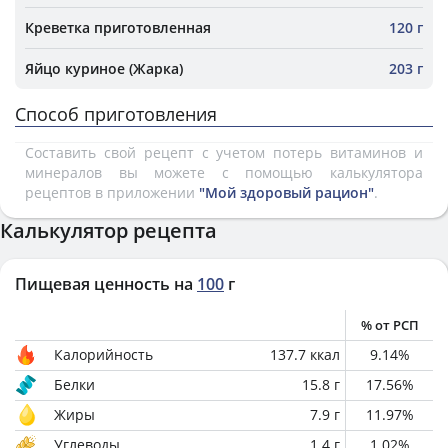
Креветка приготовленная
120 г
Яйцо куриное (Жарка)
203 г
Способ приготовления
Составить свой рецепт с учетом потерь витаминов и
минералов вы можете с помощью калькулятора
рецептов в приложении
"Мой здоровый рацион"
.
Калькулятор рецепта
Пищевая ценность на
100
г
% от РСП
Калорийность
137.7
ккал
9.14
%
Белки
15.8
г
17.56
%
Жиры
7.9
г
11.97
%
Углеводы
1.4
г
1.02
%