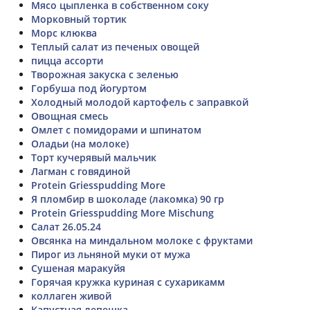
Мясо цыпленка в собственном соку
Морковный тортик
Морс клюква
Теплый салат из печеных овощей
пицца ассорти
Творожная закуска с зеленью
Горбуша под йогуртом
Холодный молодой картофель с заправкой
Овощная смесь
Омлет с помидорами и шпинатом
Оладьи (на молоке)
Торт кучерявый мальчик
Лагман с говядиной
Protein Griesspudding More
Я пломбир в шоколаде (лакомка) 90 гр
Protein Griesspudding More Mischung
Салат 26.05.24
Овсянка на миндальном молоке с фруктами
Пирог из льняной муки от мужа
Сушеная маракуйя
Горячая кружка куриная с сухарикамм
коллаген живой
Капустная лепешка