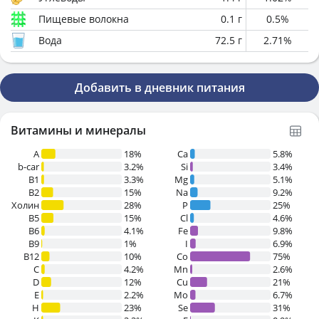
Пищевые волокна
0.1
г
0.5
%
Вода
72.5
г
2.71
%
Добавить в дневник питания
Витамины и минералы
A
18%
Ca
5.8%
b-car
3.2%
Si
3.4%
В1
3.3%
Mg
5.1%
B2
15%
Na
9.2%
Холин
28%
P
25%
B5
15%
Cl
4.6%
B6
4.1%
Fe
9.8%
B9
1%
I
6.9%
B12
10%
Co
75%
C
4.2%
Mn
2.6%
D
12%
Cu
21%
E
2.2%
Mo
6.7%
H
23%
Se
31%