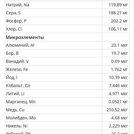
Натрий, Na
119.89 мг
Сера, S
188.21 мг
Фосфор, P
202.2 мг
Хлор, Cl
106.11 мг
Микроэлементы
Алюминий, Al
23.1 мкг
Бор, B
19.7 мкг
Ванадий, V
0.09 мкг
Железо, Fe
1.762 мг
Йод, I
10.39 мкг
Кобальт, Co
7.446 мкг
Литий, Li
4.971 мкг
Марганец, Mn
0.0521 мг
Медь, Cu
210.52 мкг
Молибден, Mo
4.68 мкг
Никель, Ni
2.229 мкг
Рубидий, Rb
26.2 мкг