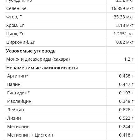
Селен, Se
16.859 мкг
Фтор, F
35.33 мкг
Хром, Cr
3.18 мкг
Цинк, Zn
1.2651 мг
Цирконий, Zr
0.82 мкг
Усвояемые углеводы
Моно- и дисахариды (сахара)
1.2 г
Незаменимые аминокислоты
Аргинин*
0.458 г
Валин
0.447 г
Гистидин*
0.197 г
Изолейцин
0.348 г
Лейцин
0.626 г
Лизин
0.522 г
Метионин
0.244 г
Метионин + Цистеин
0.418 г