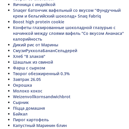
Яичница с индейкой
Snaqer батончик вафельный со вкусом “Фундучный
крем и бельгийский шоколад» Snaq Fabriq
Boost high protein cookie
Конфеты глазированные шоколадной глазурью с
начинкой между слоями вафель "Со вкусом Ананаса"
калорийность
Дикий рис от Марины
СмузиРукколаБананСельдерей
Хлеб "8 злаков"
Шашлык из свиной
Фарш с сырком
Творог обезжиренный 0.3%
Завтрак 26.05
Окрошка
Молоко кокос
Weizenvollkornsandwichbrot
Сырник
Піцца домашня
Байкал
Пирог картофель
Капустный Маринин блин