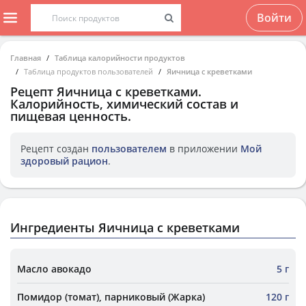
Войти
Главная
Таблица калорийности продуктов
Таблица продуктов пользователей
Яичница с креветками
Рецепт
Яичница с креветками
.
Калорийность, химический состав и
пищевая ценность.
Рецепт создан
пользователем
в приложении
Мой
здоровый рацион
.
Ингредиенты Яичница с креветками
Масло авокадо
5 г
Помидор (томат), парниковый (Жарка)
120 г