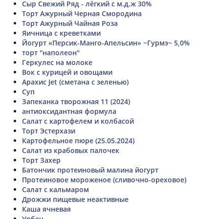
Сыр Свежий Ряд - лёгкий с м.д.ж 30%
Торт Ажурный Черная Смородина
Торт Ажурный Чайная Роза
Яичница с креветками
Йогурт «Персик-Манго-Апельсин» ~Гурмэ~ 5,0%
торт "наполеон"
Геркулес на молоке
Вок с курицей и овощами
Арахис Jet (сметана с зеленью)
Суп
Запеканка творожная 11 (2024)
антиоксидантная формула
Салат с картофелем и колбасой
Торт Эстерхази
Картофельное пюре (25.05.2024)
Салат из крабовых палочек
Торт Захер
Батончик протеиновый малина йогурт
Протеиновое мороженое (сливочно-ореховое)
Салат с кальмаром
Дрожжи пищевые неактивные
Каша ячневая
Урбеч