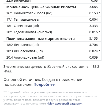
22:0 Бегеновая
0.05 г
Мононенасыщенные жирные кислоты
3.685 г
16:1 Пальмитолеиновая (ud)
0.153 г
17:1 Гептадеценовая
0.004 г
18:1 Олеиновая (ud)
3.333 г
20:1 Гадолеиновая (омега-9)
0.016 г
Полиненасыщенные жирные кислоты
5.135 г
18:2 Линолевая (ud)
4.704 г
18:3 Линоленовая (ud)
0.024 г
20:4 Арахидоновая (ud)
0.039 г
Энергетическая ценность
Жаренный рис
составляет 186,2
кКал.
Основной источник: Создан в приложении
пользователем.
Подробнее
.
** В данной таблице указаны средние нормы витаминов и
минералов для взрослого человека. Если вы хотите узнать нормы с
учетом вашего пола, возраста и других факторов, тогда
воспользуйтесь приложением
«Мой здоровый рацион»
.