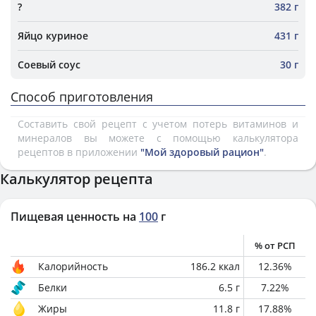
?
382 г
Яйцо куриное
431 г
Соевый соус
30 г
Способ приготовления
Составить свой рецепт с учетом потерь витаминов и
минералов вы можете с помощью калькулятора
рецептов в приложении
"Мой здоровый рацион"
.
Калькулятор рецепта
Пищевая ценность на
100
г
% от РСП
Калорийность
186.2
ккал
12.36
%
Белки
6.5
г
7.22
%
Жиры
11.8
г
17.88
%