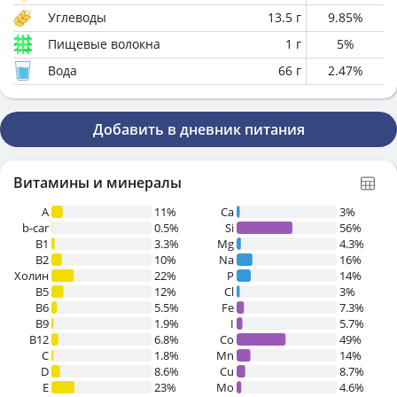
Углеводы
13.5
г
9.85
%
Пищевые волокна
1
г
5
%
Вода
66
г
2.47
%
Добавить в дневник питания
Витамины и минералы
A
11%
Ca
3%
b-car
0.5%
Si
56%
В1
3.3%
Mg
4.3%
B2
10%
Na
16%
Холин
22%
P
14%
B5
12%
Cl
3%
B6
5.5%
Fe
7.3%
B9
1.9%
I
5.7%
B12
6.8%
Co
49%
C
1.8%
Mn
14%
D
8.6%
Cu
8.7%
E
23%
Mo
4.6%