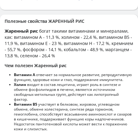
Полезные свойства ЖАРЕННЫЙ РИС
Жаренный рис
богат такими витаминами и минералами,
как: витамином А - 11,3 %, холином - 22,4 %, витамином B5 -
11,9 %, витамином E - 23 %, витамином H - 17,2 %, кремнием
- 55,7 %, фосфором - 14,1 %, кобальтом - 48,9 %, марганцем -
13,8 %, селеном - 26,4 %
Чем полезен Жаренный рис
Витамин А
отвечает за нормальное развитие, репродуктивную
функцию, здоровье кожи и глаз, поддержание иммунитета.
Холин
входит в состав лецитина, играет роль в синтезе и
обмене фосфолипидов в печени, является источником
свободных метильных групп, действует как липотропный
фактор.
Витамин В5
участвует в белковом, жировом, углеводном
обмене, обмене холестерина, синтезе ряда гормонов,
гемоглобина, способствует всасыванию аминокислот и сахаров
в кишечнике, поддерживает функцию коры надпочечников.
Недостаток пантотеновой кислоты может вести к поражению
кожи и слизистых.