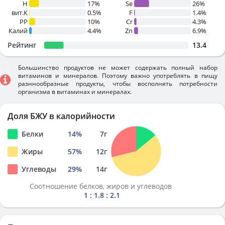
H
17%
Se
26%
вит.К
0.5%
F
1.4%
PP
10%
Cr
4.3%
Калий
4.4%
Zn
6.9%
Рейтинг
13.4
Большинство продуктов не может содержать полный набор
витаминов и минералов. Поэтому важно употреблять в пищу
разннообразные продукты, чтобы восполнять потребности
организма в витаминах и минералах.
Доля БЖУ в калорийности
Белки
14
%
7
г
Жиры
57
%
12
г
Углеводы
29
%
14
г
Соотношение белков, жиров и углеводов
1 : 1.8 : 2.1