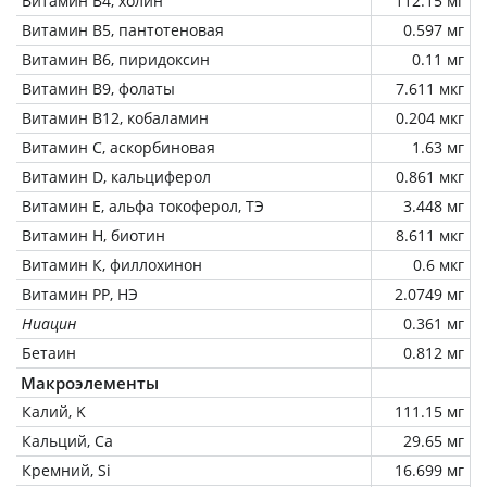
Витамин В4, холин
112.15 мг
Витамин В5, пантотеновая
0.597 мг
Витамин В6, пиридоксин
0.11 мг
Витамин В9, фолаты
7.611 мкг
Витамин В12, кобаламин
0.204 мкг
Витамин C, аскорбиновая
1.63 мг
Витамин D, кальциферол
0.861 мкг
Витамин Е, альфа токоферол, ТЭ
3.448 мг
Витамин Н, биотин
8.611 мкг
Витамин К, филлохинон
0.6 мкг
Витамин РР, НЭ
2.0749 мг
Ниацин
0.361 мг
Бетаин
0.812 мг
Макроэлементы
Калий, K
111.15 мг
Кальций, Ca
29.65 мг
Кремний, Si
16.699 мг