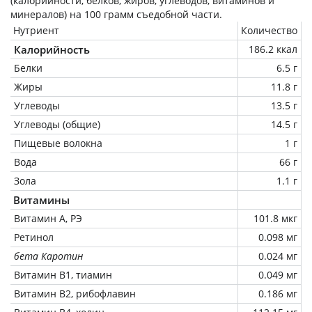
(калорийности, белков, жиров, углеводов, витаминов и
минералов) на
100 грамм
съедобной части.
Нутриент
Количество
Калорийность
186.2 ккал
Белки
6.5 г
Жиры
11.8 г
Углеводы
13.5 г
Углеводы (общие)
14.5 г
Пищевые волокна
1 г
Вода
66 г
Зола
1.1 г
Витамины
Витамин А, РЭ
101.8 мкг
Ретинол
0.098 мг
бета Каротин
0.024 мг
Витамин В1, тиамин
0.049 мг
Витамин В2, рибофлавин
0.186 мг