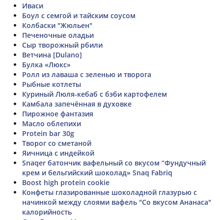
Иваси
Боул с семгой и тайским соусом
Колбаски "Жюльен"
Печеночные оладьи
Сыр творожный рбили
Ветчина [Dulano]
Булка «Люкс»
Ролл из лаваша с зеленью и творога
Рыбные котлеты
Куриный Люля-кебаб с бэби картофелем
Камбала запечённая в духовке
Пирожное фантазия
Масло облепихи
Protein bar 30g
Творог со сметаной
Яичница с индейкой
Snaqer батончик вафельный со вкусом “Фундучный
крем и бельгийский шоколад» Snaq Fabriq
Boost high protein cookie
Конфеты глазированные шоколадной глазурью с
начинкой между слоями вафель "Со вкусом Ананаса"
калорийность