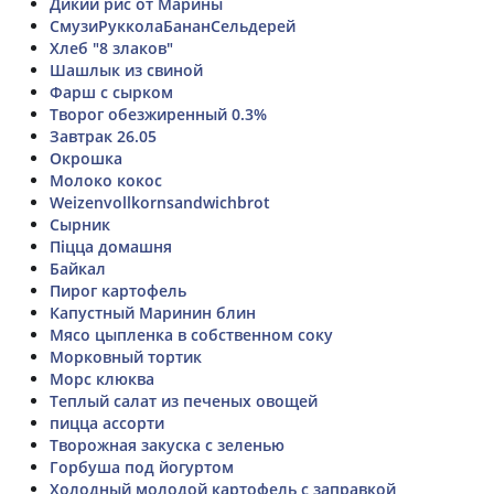
Дикий рис от Марины
СмузиРукколаБананСельдерей
Хлеб "8 злаков"
Шашлык из свиной
Фарш с сырком
Творог обезжиренный 0.3%
Завтрак 26.05
Окрошка
Молоко кокос
Weizenvollkornsandwichbrot
Сырник
Піцца домашня
Байкал
Пирог картофель
Капустный Маринин блин
Мясо цыпленка в собственном соку
Морковный тортик
Морс клюква
Теплый салат из печеных овощей
пицца ассорти
Творожная закуска с зеленью
Горбуша под йогуртом
Холодный молодой картофель с заправкой