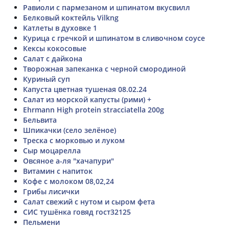
Равиоли с пармезаном и шпинатом вкусвилл
Белковый коктейль Vilkng
Катлеты в духовке 1
Курица с гречкой и шпинатом в сливочном соусе
Кексы кокосовые
Салат с дайкона
Творожная запеканка с черной смородиной
Куриный суп
Капуста цветная тушеная 08.02.24
Салат из морской капусты (рими) +
Ehrmann High protein stracciatella 200g
Бельвита
Шпикачки (село зелёное)
Треска с морковью и луком
Сыр моцарелла
Овсяное а-ля "хачапури"
Витамин с напиток
Кофе с молоком 08,02,24
Грибы лисички
Салат свежий с нутом и сыром фета
СИС тушёнка говяд гост32125
Пельмени