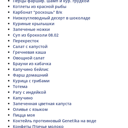
Перцы фаршир. шамп и кур. грудкой
Котлеты из красной рыбы
Карбонат "роскошь" В/к
Низкоуглеводный десерт в шоколаде
Куриные крылышки
Запеченые ножки
Суп из брокколи 08.02
Перекресток
Салат с капустой
Гречневая каша
Овощной салат
Брауни из кабачка
Капучино бейлис
Фарш домашний
Курица с грибами
Тотема
Рагу с индейкой
Капучино
Запеченная цветная капуста
Оливье с языком
Пицца моя
Коктейль протеиновый Genetika на воде
Конфеты Птичье молоко