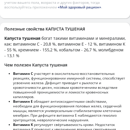
учетом вашего пола, возраста и других факторов, тогда
воспользуйтесь приложением
«Мой здоровый рацион»
.
Полезные свойства КАПУСТА ТУШЕНАЯ
Капуста тушеная
богат такими витаминами и минералами,
как: витамином C - 20,8 %, витамином E - 12 %, витамином K
- 55 %, кремнием - 155,2 %, кобальтом - 26,7 %, молибденом
- 13,1 %
Чем полезен Капуста тушеная
Витамин С
участвует в окислительно-восстановительных
реакциях, функционировании иммунной системы, способствует
усвоению железа. Дефицит приводит к рыхлости и
кровоточивости десен, носовым кровотечениям вследствие
повышенной проницаемости и ломкости кровеносных
капилляров.
Витамин Е
обладает антиоксидантными свойствами,
необходим для функционирования половых желез, сердечной
мышцы, является универсальным стабилизатором клеточных
мембран. При дефиците витамина Е наблюдаются гемолиз
эритроцитов, неврологические нарушения.
Витамин К
регулирует свёртываемость крови. Недостаток
витамина К приводит к увеличению времени свертывания