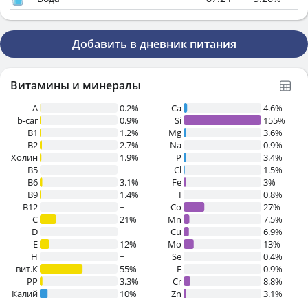
Добавить в дневник питания
Витамины и минералы
A
0.2%
Ca
4.6%
b-car
0.9%
Si
155%
В1
1.2%
Mg
3.6%
B2
2.7%
Na
0.9%
Холин
1.9%
P
3.4%
B5
~
Cl
1.5%
B6
3.1%
Fe
3%
B9
1.4%
I
0.8%
B12
~
Co
27%
C
21%
Mn
7.5%
D
~
Cu
6.9%
E
12%
Mo
13%
H
~
Se
0.4%
вит.К
55%
F
0.9%
PP
3.3%
Cr
8.8%
Калий
10%
Zn
3.1%