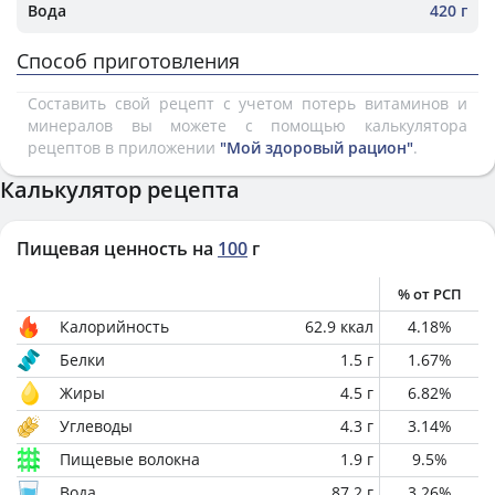
Вода
420 г
Способ приготовления
Составить свой рецепт с учетом потерь витаминов и
минералов вы можете с помощью калькулятора
рецептов в приложении
"Мой здоровый рацион"
.
Калькулятор рецепта
Пищевая ценность на
100
г
% от РСП
Калорийность
62.9
ккал
4.18
%
Белки
1.5
г
1.67
%
Жиры
4.5
г
6.82
%
Углеводы
4.3
г
3.14
%
Пищевые волокна
1.9
г
9.5
%
Вода
87.2
г
3.26
%