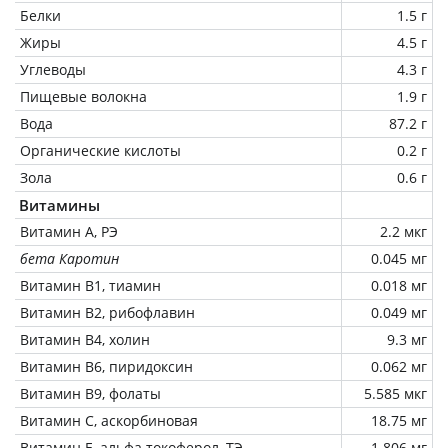
Белки
1.5 г
Жиры
4.5 г
Углеводы
4.3 г
Пищевые волокна
1.9 г
Вода
87.2 г
Органические кислоты
0.2 г
Зола
0.6 г
Витамины
Витамин А, РЭ
2.2 мкг
бета Каротин
0.045 мг
Витамин В1, тиамин
0.018 мг
Витамин В2, рибофлавин
0.049 мг
Витамин В4, холин
9.3 мг
Витамин В6, пиридоксин
0.062 мг
Витамин В9, фолаты
5.585 мкг
Витамин C, аскорбиновая
18.75 мг
Витамин Е, альфа токоферол, ТЭ
1.806 мг