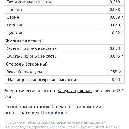
Глутаминовая кислота
0.269 г
Пролин
0.058 г
Серин
0.058 г
Тирозин
0.049 г
Цистеин
0.02 г
Жирные кислоты
Омега-3 жирные кислоты
0.073 г
Омега-6 жирные кислоты
0.015 г
Стеролы (стерины)
бета Ситостерол
1.953 мг
Насыщенные жирные кислоты
0.03 г
Энергетическая ценность
Капуста тушеная
составляет 62,9
кКал.
Основной источник: Создан в приложении
пользователем.
Подробнее
.
** В данной таблице указаны средние нормы витаминов и
минералов для взрослого человека. Если вы хотите узнать нормы с