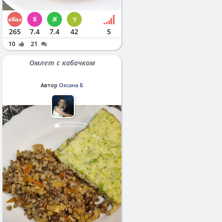
265
7.4
7.4
42
5
10
21
Омлет с кабачком
Автор
Оксана Б