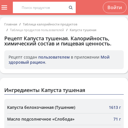
Войти
Главная
Таблица калорийности продуктов
Таблица продуктов пользователей
Капуста тушеная
Рецепт
Капуста тушеная
. Калорийность,
химический состав и пищевая ценность.
Рецепт создан
пользователем
в приложении
Мой
здоровый рацион
.
Ингредиенты Капуста тушеная
Капуста белокочанная (Тушение)
1613 г
Масло подсолнечное «Слобода»
71 г