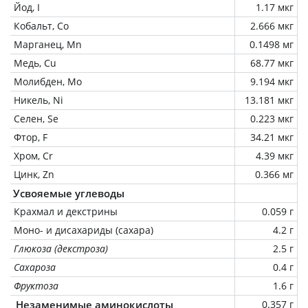
Йод, I
1.17 мкг
Кобальт, Co
2.666 мкг
Марганец, Mn
0.1498 мг
Медь, Cu
68.77 мкг
Молибден, Mo
9.194 мкг
Никель, Ni
13.181 мкг
Селен, Se
0.223 мкг
Фтор, F
34.21 мкг
Хром, Cr
4.39 мкг
Цинк, Zn
0.366 мг
Усвояемые углеводы
Крахмал и декстрины
0.059 г
Моно- и дисахариды (сахара)
4.2 г
Глюкоза (декстроза)
2.5 г
Сахароза
0.4 г
Фруктоза
1.6 г
Незаменимые аминокислоты
0.357 г