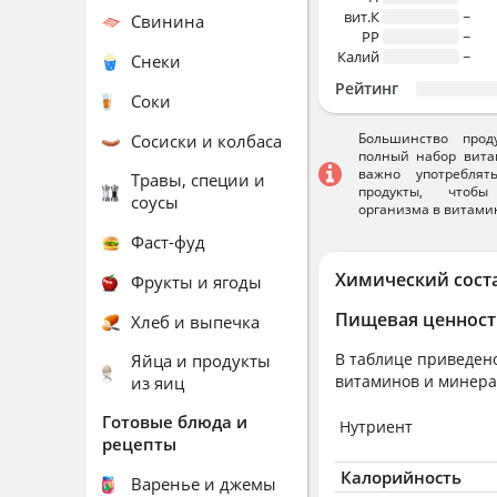
вит.К
~
Свинина
PP
~
Калий
~
Снеки
Рейтинг
Соки
Большинство прод
Сосиски и колбаса
полный набор вита
важно употребля
Травы, специи и
продукты, чтобы
соусы
организма в витами
Фаст-фуд
Химический сост
Фрукты и ягоды
Пищевая ценност
Хлеб и выпечка
В таблице приведено
Яйца и продукты
витаминов и минера
из яиц
Готовые блюда и
Нутриент
рецепты
Калорийность
Варенье и джемы