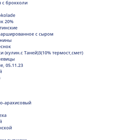
я с брокколи
okolade
лк 20%
тинские
фаршированное с сыром
инины
еснок
 (кулин.с Таней)3(10% термост,смет)
чевицы
е, 05.11.23
й
в
о-арахисовый
еха
й
нской