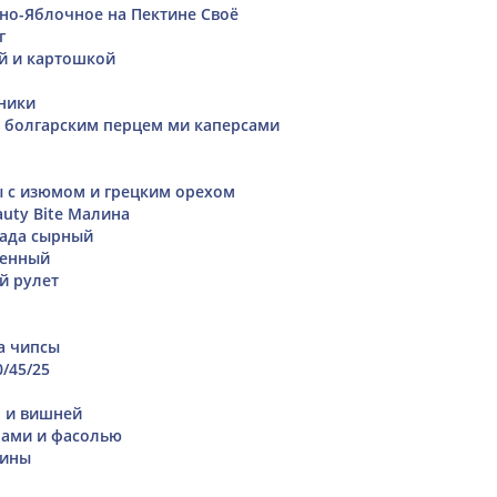
но-Яблочное на Пектине Своё
г
ой и картошкой
рники
 с болгарским перцем ми каперсами
 с изюмом и грецким орехом
auty Bite Малина
лада сырный
ренный
й рулет
а чипсы
0/45/25
о и вишней
рами и фасолью
нины