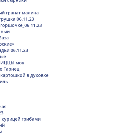
ики сырники
ый гранат малина
трушка 06.11.23
 горшочке_06.11.23
чный
База
рские»
дьи 06.11.23
ные
ПИЦЦЫ моя
е Гарнец
 картошкой в духовке
ейль
ная
23
м курицей грибами
ий
й