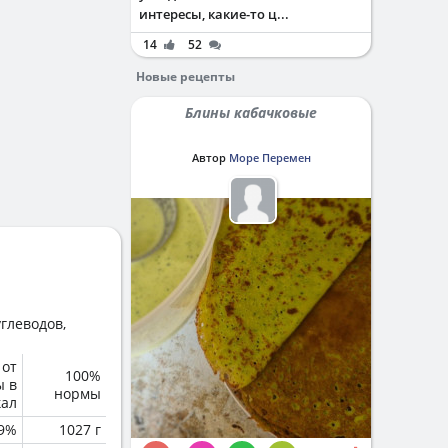
интересы, какие-то ц...
14
52
Новые рецепты
Блины кабачковые
Автор
Море Перемен
глеводов,
 от
100%
ы в
нормы
кал
.9%
1027 г