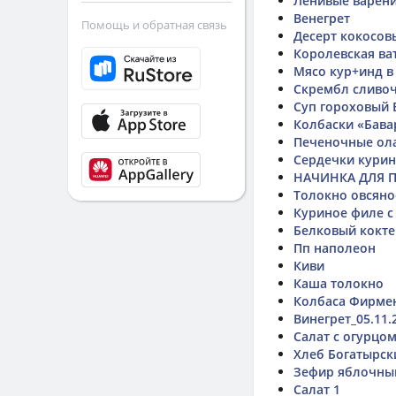
Ленивые варен
Венегрет
Помощь и обратная связь
Десерт кокосов
Королевская ва
Мясо кур+инд в
Скрембл сливо
Суп гороховый 
Колбаски «Бава
Печеночные ола
Сердечки кури
НАЧИНКА ДЛЯ 
Толокно овсяно
Куриное филе с
Белковый кокт
Пп наполеон
Киви
Каша толокно
Колбаса Фирме
Винегрет_05.11.
Салат с огурцо
Хлеб Богатырск
Зефир яблочны
Салат 1