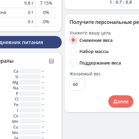
1 : 0.7 : 0.8
9.8
г
7.15
%
кна
0
г
0
%
0
г
0
%
Получите персональные р
Укажите вашу цель
Снижение веса
 дневник питания
Набор массы
ералы
Поддержание веса
Ca
~
Желаемый вес
Si
~
Mg
~
Na
~
P
~
Cl
~
Далее
Fe
~
I
~
Co
~
Mn
~
Cu
~
Mo
~
Se
~