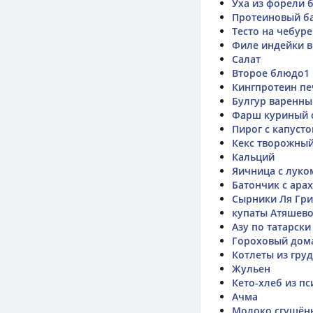
Уха из форели б
Протеиновый б
Тесто на чебур
Филе индейки в
Салат
Второе блюдо1
Кингпротеин пе
Булгур варенны
Фарш куриный 
Пирог с капусто
Кекс творожны
Кальций
Яичница с луко
Батончик с ара
Сырники Ля Гр
купаты Атяшев
Азу по татарски
Гороховый дом
Котлеты из гру
Жульен
Кето-хлеб из пс
Ачма
Молоко сгущённ