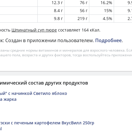
12.3 г
76 г
16.2%
9
8.4 г
56 г
15%
9
9.8 г
219 г
4.5%
2
ность
Шпинатный суп пюре
составляет 164 кКал.
к: Создан в приложении пользователем.
Подробнее
.
азаны средние нормы витаминов и минералов для взрослого человека. Есл
вашего пола, возраста и других факторов, тогда воспользуйтесь приложен
имический состав других продуктов
ый" с начинкой Светило яблоко
а жарка
зски с печеным картофелем ВкусВилл 250гр
l