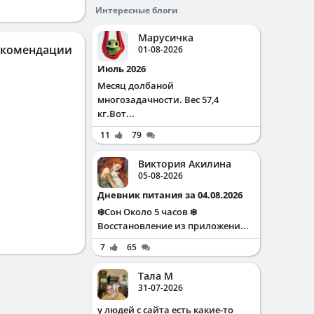
Интересные блоги
Марусичка
екомендации
01-08-2026
Июль 2026
Месяц долбаной
многозадачности. Вес 57,4
кг.Вот...
11
79
Виктория Акилина
05-08-2026
Дневник питания за 04.08.2026
❄️Сон Около 5 часов ❄️
Восстановление из приложени...
7
65
Тала М
31-07-2026
у людей с сайта есть какие-то