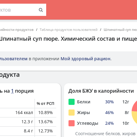
рийности продуктов
Таблица продуктов пользователей
Шпинатный суп пю
Шпинатный суп пюре
. Химический состав и пищ
льзователем
в приложении
Мой здоровый рацион
.
одукта
ь на
1
порция
Доля БЖУ в калорийности
Белки
30
%
12
г
% от РСП
164
ккал
10.89
%
Жиры
46
%
8
г
12.3
г
13.67
%
Углеводы
24
%
10
г
8.4
г
12.73
%
Соотношение белков, жиров 