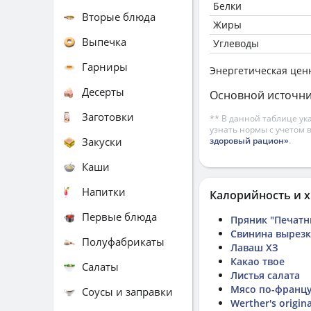
Белки
Вторые блюда
Жиры
Выпечка
Углеводы
Гарниры
Энергетическая цен
Десерты
Основной источни
Заготовки
** В данной таблице ук
узнать нормы с учетом 
Закуски
здоровый рацион»
.
Каши
Напитки
Калорийность и х
Первые блюда
Пряник "Печатн
Свинина вырезк
Полуфабрикаты
Лаваш ХЗ
Какао твое
Салаты
Листья салата
Мясо по-францу
Соусы и заправки
Werther's origina