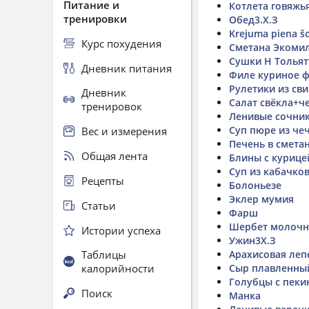
Питание и
Котлета говяжь
тренировки
Обед3.Х.З
Krejuma piena š
Курс похудения
Сметана Экоми
Сушки Н Тольят
Дневник питания
Филе куриное 
Рулетики из св
Дневник
Салат свёкла+ч
тренировок
Ленивые сочники
Суп пюре из че
Вес и измерения
Печень в сметан
Общая лента
Блины с курице
Суп из кабачко
Рецепты
Болоньезе
Эклер мумия
Статьи
Фарш
Шербет молочн
Истории успеха
Ужин3Х.З
Таблицы
Арахисовая леп
калорийности
Сыр плавленны
Голубцы с пеки
Поиск
Манка