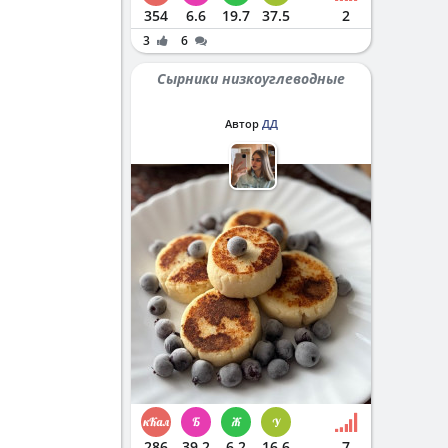
354
6.6
19.7
37.5
2
3
6
Сырники низкоуглеводные
Автор
ДД
286
39.2
6.2
16.6
7