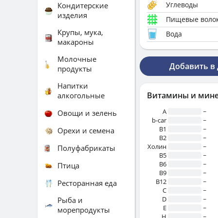
Углеводы
Кондитерские
изделия
Пищевые воло
Крупы, мука,
Вода
макароны
Молочные
Добавить в
продукты
Напитки
Витамины и мин
алкогольные
A
~
Овощи и зелень
b-car
~
В1
~
Орехи и семена
B2
~
Холин
~
Полуфабрикаты
B5
~
B6
~
Птица
B9
~
B12
~
Ресторанная еда
C
~
D
~
Рыба и
E
~
морепродукты
H
~