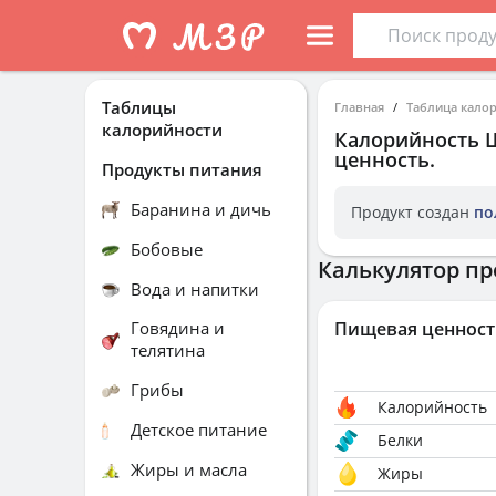
Таблицы
Главная
Таблица кало
калорийности
Калорийность
ценность.
Продукты питания
Баранина и дичь
Продукт создан
по
Бобовые
Калькулятор пр
Вода и напитки
Говядина и
Пищевая ценност
телятина
Грибы
Калорийность
Детское питание
Белки
Жиры и масла
Жиры