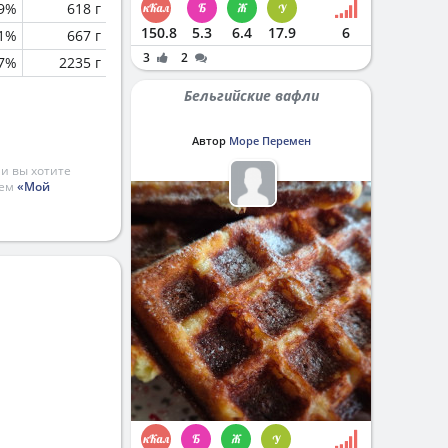
.9%
618 г
150.8
5.3
6.4
17.9
6
.1%
667 г
3
2
.7%
2235 г
Бельгийские вафли
Автор
Море Перемен
и вы хотите
ием
«Мой