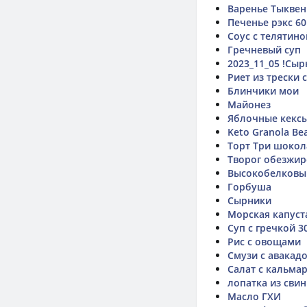
Варенье Тыквен
Печенье рэкс 60
Соус с телятин
Гречневый суп
2023_11_05 !Сы
Риет из трески
Блинчики мои
Майонез
Яблочные кексы
Keto Granola Be
Торт Три шоко
Творог обезжи
Высокобелковы
Горбуша
Сырники
Морская капуст
Суп с гречкой 3
Рис с овощами
Смузи с авакад
Салат с кальма
лопатка из сви
Масло ГХИ