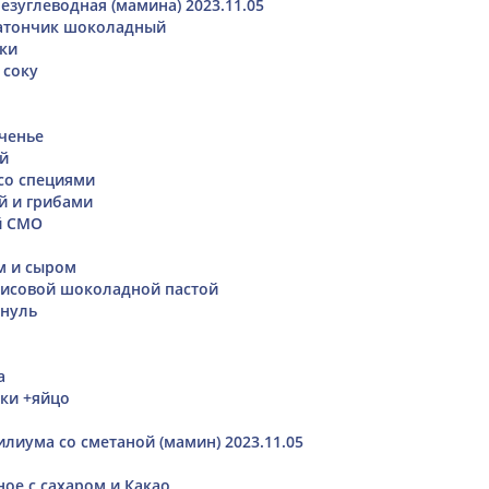
езуглеводная (мамина) 2023.11.05
атончик шоколадный
еки
 соку
ченье
й
со специями
й и грибами
й СМО
м и сыром
хисовой шоколадной пастой
инуль
о
а
дки +яйцо
илиума со сметаной (мамин) 2023.11.05
ое с сахаром и Какао,