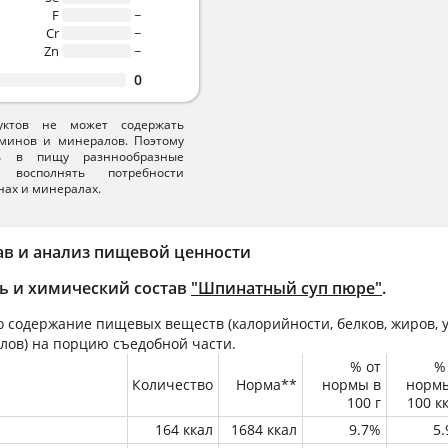
F
~
Cr
~
Zn
~
0
уктов не может содержать
минов и минералов. Поэтому
ть в пищу разннообразные
 восполнять потребности
нах и минералах.
ав и анализ пищевой ценности
ь и химический состав
"Шпинатный суп пюре"
.
 содержание пищевых веществ (калорийности, белков, жиров, у
лов) на
порцию
съедобной части.
% от
%
Количество
Норма**
нормы в
норм
100 г
100 к
164 ккал
1684 ккал
9.7%
5