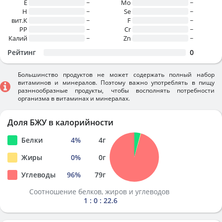
E
~
Mo
~
H
~
Se
~
вит.К
~
F
~
PP
~
Cr
~
Калий
~
Zn
~
Рейтинг
0
Большинство продуктов не может содержать полный набор
витаминов и минералов. Поэтому важно употреблять в пищу
разннообразные продукты, чтобы восполнять потребности
организма в витаминах и минералах.
Доля БЖУ в калорийности
Белки
4
%
4
г
Жиры
0
%
0
г
Углеводы
96
%
79
г
Соотношение белков, жиров и углеводов
1 : 0 : 22.6