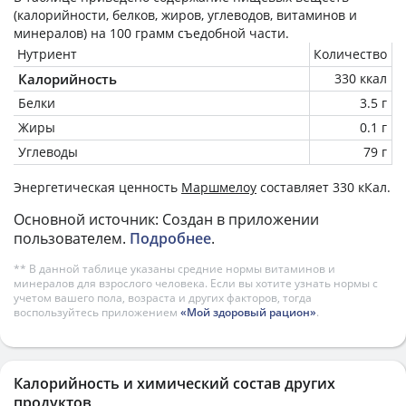
(калорийности, белков, жиров, углеводов, витаминов и
минералов) на
100 грамм
съедобной части.
Нутриент
Количество
Калорийность
330 ккал
Белки
3.5 г
Жиры
0.1 г
Углеводы
79 г
Энергетическая ценность
Маршмелоу
составляет 330 кКал.
Основной источник: Создан в приложении
пользователем.
Подробнее
.
** В данной таблице указаны средние нормы витаминов и
минералов для взрослого человека. Если вы хотите узнать нормы с
учетом вашего пола, возраста и других факторов, тогда
воспользуйтесь приложением
«Мой здоровый рацион»
.
Калорийность и химический состав других
продуктов