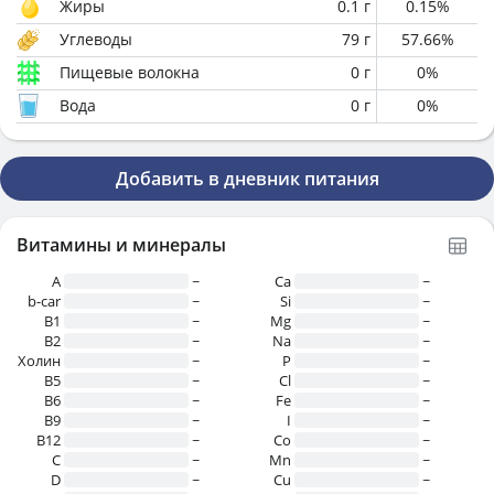
Жиры
0.1
г
0.15
%
Углеводы
79
г
57.66
%
Пищевые волокна
0
г
0
%
Вода
0
г
0
%
Добавить в дневник питания
Витамины и минералы
A
~
Ca
~
b-car
~
Si
~
В1
~
Mg
~
B2
~
Na
~
Холин
~
P
~
B5
~
Cl
~
B6
~
Fe
~
B9
~
I
~
B12
~
Co
~
C
~
Mn
~
D
~
Cu
~