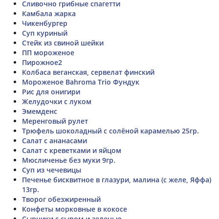
Сливочно грибные спагетти
Камбала жарка
Чикенбургер
Суп куриный
Стейк из свиной шейки
ПП мороженое
Пирожное2
Колбаса веганская, сервелат финский
Мороженое Bahroma Trio Фундук
Рис для онигири
Желудочки с луком
Эмемденс
Меренговый рулет
Трюфель шоколадный с солёной карамелью 25гр.
Салат с ананасами
Салат с креветками и яйцом
Мюсличенье без муки 9гр.
Суп из чечевицы
Печенье бисквитное в глазури, малина (с желе, Яффа)
13гр.
Творог обезжиренный
Конфеты морковные в кокосе
Сырники с сыром и зеленью