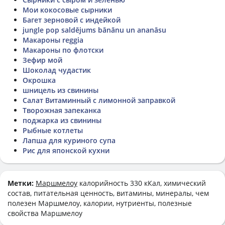
Мои кокосовые сырники
Багет зерновой с индейкой
jungle pop saldējums bānānu un ananāsu
Макароны reggia
Макароны по флотски
Зефир мой
Шоколад чудастик
Окрошка
шницель из свинины
Салат Витаминный с лимонной заправкой
Творожная запеканка
поджарка из свинины
Рыбные котлеты
Лапша для куриного супа
Рис для японской кухни
Метки:
Маршмелоу
калорийность 330 кКал, химический
состав, питательная ценность, витамины, минералы, чем
полезен Маршмелоу, калории, нутриенты, полезные
свойства Маршмелоу