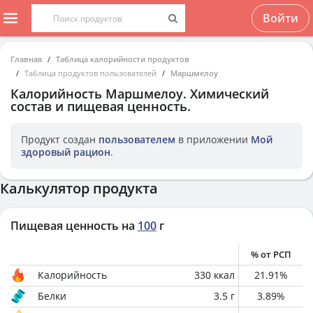
Войти
Главная
Таблица калорийности продуктов
Таблица продуктов пользователей
Маршмелоу
Калорийность
Маршмелоу
. Химический
состав и пищевая ценность.
Продукт создан
пользователем
в приложении
Мой
здоровый рацион
.
Калькулятор продукта
Пищевая ценность на
100
г
% от РСП
Калорийность
330
ккал
21.91
%
Белки
3.5
г
3.89
%