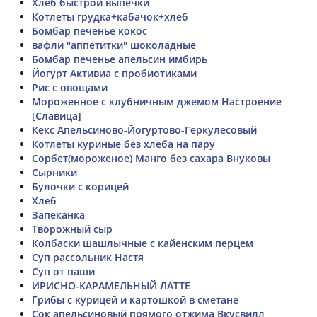
Хлеб быстрой выпечки
Котлеты грудка+кабачок+хлеб
Бомбар печенье кокос
вафли "аппетитки" шоколадные
Бомбар печенье апельсин имбирь
Йогурт Активиа с пробиотиками
Рис с овощами
Мороженное с клубничным джемом Настроение
[Славица]
Кекс Апельсиново-Йогуртово-Геркулесовый
Котлеты куриные без хлеба на пару
Сорбет(мороженое) Манго без сахара Внуковы
Сырники
Булочки с корицей
Хлеб
Запеканка
Творожный сыр
Колбаски шашлычные с кайенским перцем
Суп рассольник Настя
Суп от паши
ИРИСНО-КАРАМЕЛЬНЫЙ ЛАТТЕ
Грибы с курицей и картошкой в сметане
Сок апельсиновый прямого отжима Вкусвилл