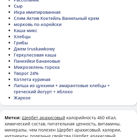
Сыр
Икра имитированная
Слим Актив Коктейль Ванильный крем
морковь по-корейски
Каша микс
Хлебцы
Грибы
Джем truskawkowy
Геркулесовая каша
Панкейки банановые
Микрозелень гороха
Творог 24%
Котлета куриная
Лапша из цуккини + амарантовые хлебцы +
греческий йогурт + яблоко
Жаркое
Метки:
Щербет арахисовый
калорийность 460 кКал,
химический состав, питательная ценность, витамины,
минералы, чем полезен Щербет арахисовый, калории,
нутриенты, полезные свойства Щербет арахисовый