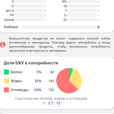
E
~
Mo
~
H
~
Se
~
вит.К
~
F
~
PP
~
Cr
~
Калий
~
Zn
~
Рейтинг
0
Большинство продуктов не может содержать полный набор
витаминов и минералов. Поэтому важно употреблять в пищу
разннообразные продукты, чтобы восполнять потребности
организма в витаминах и минералах.
Доля БЖУ в калорийности
Белки
5
%
6
г
Жиры
32
%
16
г
Углеводы
63
%
72
г
Соотношение белков, жиров и углеводов
1 : 2.7 : 12