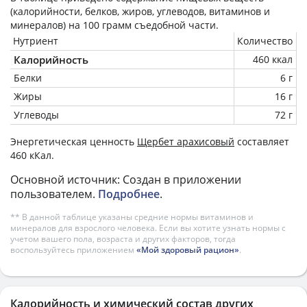
(калорийности, белков, жиров, углеводов, витаминов и
минералов) на
100 грамм
съедобной части.
Нутриент
Количество
Калорийность
460 ккал
Белки
6 г
Жиры
16 г
Углеводы
72 г
Энергетическая ценность
Щербет арахисовый
составляет
460 кКал.
Основной источник: Создан в приложении
пользователем.
Подробнее
.
** В данной таблице указаны средние нормы витаминов и
минералов для взрослого человека. Если вы хотите узнать нормы с
учетом вашего пола, возраста и других факторов, тогда
воспользуйтесь приложением
«Мой здоровый рацион»
.
Калорийность и химический состав других