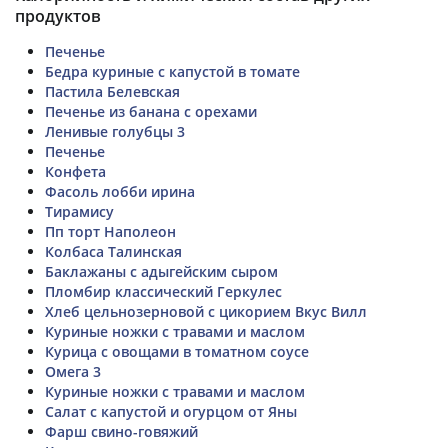
продуктов
Печенье
Бедра куриные с капустой в томате
Пастила Белевская
Печенье из банана с орехами
Ленивые голубцы 3
Печенье
Конфета
Фасоль лобби ирина
Тирамису
Пп торт Наполеон
Колбаса Талинская
Баклажаны с адыгейским сыром
Пломбир классический Геркулес
Хлеб цельнозерновой с цикорием Вкус Вилл
Куриные ножки с травами и маслом
Курица с овощами в томатном соусе
Омега 3
Куриные ножки с травами и маслом
Салат с капустой и огурцом от Яны
Фарш свино-говяжий