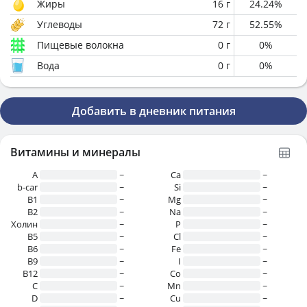
Жиры
16
г
24.24
%
Углеводы
72
г
52.55
%
Пищевые волокна
0
г
0
%
Вода
0
г
0
%
Добавить в дневник питания
Витамины и минералы
A
~
Ca
~
b-car
~
Si
~
В1
~
Mg
~
B2
~
Na
~
Холин
~
P
~
B5
~
Cl
~
B6
~
Fe
~
B9
~
I
~
B12
~
Co
~
C
~
Mn
~
D
~
Cu
~