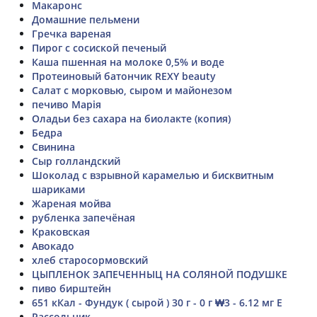
Макаронс
Домашние пельмени
Гречка вареная
Пирог с сосиской печеный
Каша пшенная на молоке 0,5% и воде
Протеиновый батончик REXY beauty
Салат с морковью, сыром и майонезом
печиво Марія
Оладьи без сахара на биолакте (копия)
Бедра
Свинина
Сыр голландский
Шоколад с взрывной карамелью и бисквитным
шариками
Жареная мойва
рубленка запечёная
Краковская
Авокадо
хлеб старосормовский
ЦЫПЛЕНОК ЗАПЕЧЕННЫЦ НА СОЛЯНОЙ ПОДУШКЕ
пиво бирштейн
651 кКал - Фундук ( сырой ) 30 г - 0 г ₩3 - 6.12 мг E
Рассольник