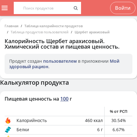
Войти
Главная
Таблица калорийности продуктов
Таблица продуктов пользователей
Щербет арахисовый
Калорийность
Щербет арахисовый
.
Химический состав и пищевая ценность.
Продукт создан
пользователем
в приложении
Мой
здоровый рацион
.
Калькулятор продукта
Пищевая ценность на
100
г
% от РСП
Калорийность
460
ккал
30.54
%
Белки
6
г
6.67
%