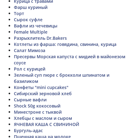
Курица с травами
Фарш куриный
Торт
Сырок суфле
Вафли из чечевицы
Female Multiple
Разрыхлитель Dr.Bakers
Котлеты из фарша: говядина, свинина, курица
Салат Мимоза
Пресервы Морская капуста с мидией в майонезом
соусе
Рол с курицей
Зеленый суп пюре с брокколи шпинатом и
базиликом
Конфеты "mini cupcakes"
Сибирский зерновой хлеб
Сырные вафли
Shock 50g кокосовый
Минестроне с тыквой
Хлебцы с маслом и сыром
ЯЧНЕВАЯ КАША С СВИНИНОЙ
Бургуль-адас
Пшенная каша на молоке