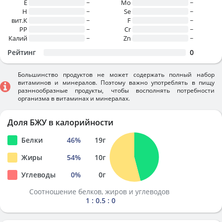
E
~
Mo
~
H
~
Se
~
вит.К
~
F
~
PP
~
Cr
~
Калий
~
Zn
~
Рейтинг
0
Большинство продуктов не может содержать полный набор
витаминов и минералов. Поэтому важно употреблять в пищу
разннообразные продукты, чтобы восполнять потребности
организма в витаминах и минералах.
Доля БЖУ в калорийности
Белки
46
%
19
г
Жиры
54
%
10
г
Углеводы
0
%
0
г
Соотношение белков, жиров и углеводов
1 : 0.5 : 0