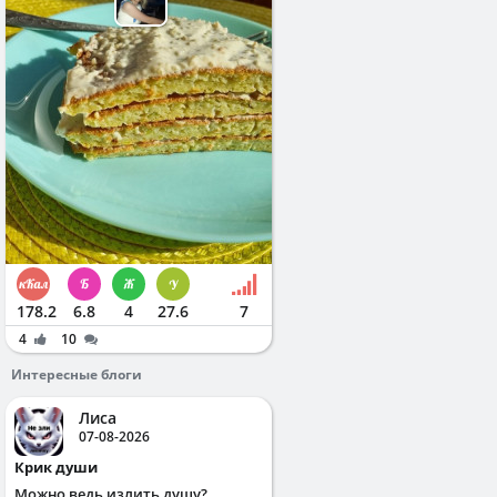
178.2
6.8
4
27.6
7
4
10
Интересные блоги
Лиса
07-08-2026
Крик души
Можно ведь излить душу?