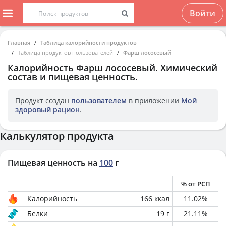
Войти
Главная
Таблица калорийности продуктов
Таблица продуктов пользователей
Фарш лососевый
Калорийность
Фарш лососевый
. Химический
состав и пищевая ценность.
Продукт создан
пользователем
в приложении
Мой
здоровый рацион
.
Калькулятор продукта
Пищевая ценность на
100
г
% от РСП
Калорийность
166
ккал
11.02
%
Белки
19
г
21.11
%