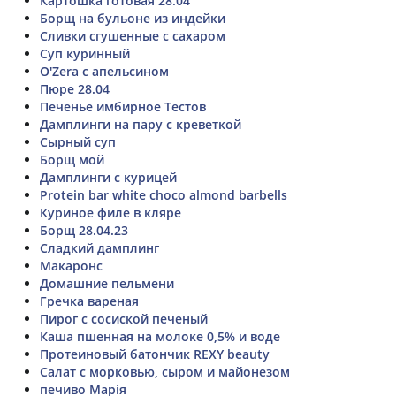
Картошка готовая 28.04
Борщ на бульоне из индейки
Сливки сгушенные с сахаром
Суп куринный
O'Zera с апельсином
Пюре 28.04
Печенье имбирное Тестов
Дамплинги на пару с креветкой
Сырный суп
Борщ мой
Дамплинги с курицей
Protein bar white choco almond barbells
Куриное филе в кляре
Борщ 28.04.23
Сладкий дамплинг
Макаронс
Домашние пельмени
Гречка вареная
Пирог с сосиской печеный
Каша пшенная на молоке 0,5% и воде
Протеиновый батончик REXY beauty
Салат с морковью, сыром и майонезом
печиво Марія