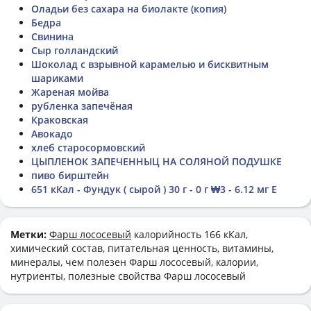
Оладьи без сахара на биолакте (копия)
Бедра
Свинина
Сыр голландский
Шоколад с взрывной карамелью и бисквитным
шариками
Жареная мойва
рубленка запечёная
Краковская
Авокадо
хлеб старосормовский
ЦЫПЛЕНОК ЗАПЕЧЕННЫЦ НА СОЛЯНОЙ ПОДУШКЕ
пиво бирштейн
651 кКал - Фундук ( сырой ) 30 г - 0 г ₩3 - 6.12 мг E
Метки:
Фарш лососевый
калорийность 166 кКал,
химический состав, питательная ценность, витамины,
минералы, чем полезен Фарш лососевый, калории,
нутриенты, полезные свойства Фарш лососевый