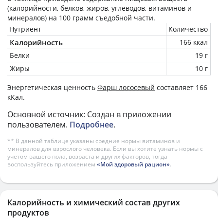
(калорийности, белков, жиров, углеводов, витаминов и
минералов) на
100 грамм
съедобной части.
Нутриент
Количество
Калорийность
166 ккал
Белки
19 г
Жиры
10 г
Энергетическая ценность
Фарш лососевый
составляет 166
кКал.
Основной источник: Создан в приложении
пользователем.
Подробнее
.
** В данной таблице указаны средние нормы витаминов и
минералов для взрослого человека. Если вы хотите узнать нормы с
учетом вашего пола, возраста и других факторов, тогда
воспользуйтесь приложением
«Мой здоровый рацион»
.
Калорийность и химический состав других
продуктов