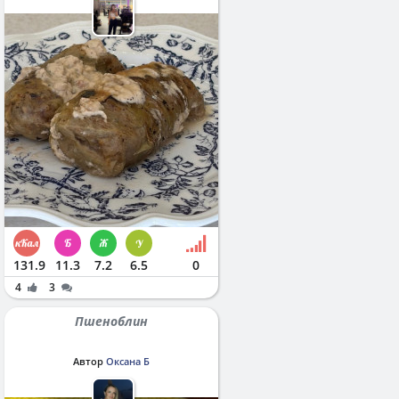
131.9
11.3
7.2
6.5
0
4
3
Пшеноблин
Автор
Оксана Б