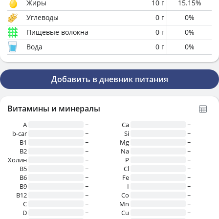
Жиры
10
г
15.15
%
Углеводы
0
г
0
%
Пищевые волокна
0
г
0
%
Вода
0
г
0
%
Добавить в дневник питания
Витамины и минералы
A
~
Ca
~
b-car
~
Si
~
В1
~
Mg
~
B2
~
Na
~
Холин
~
P
~
B5
~
Cl
~
B6
~
Fe
~
B9
~
I
~
B12
~
Co
~
C
~
Mn
~
D
~
Cu
~