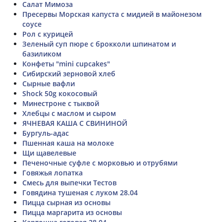
Салат Мимоза
Пресервы Морская капуста с мидией в майонезом
соусе
Рол с курицей
Зеленый суп пюре с брокколи шпинатом и
базиликом
Конфеты "mini cupcakes"
Сибирский зерновой хлеб
Сырные вафли
Shock 50g кокосовый
Минестроне с тыквой
Хлебцы с маслом и сыром
ЯЧНЕВАЯ КАША С СВИНИНОЙ
Бургуль-адас
Пшенная каша на молоке
Щи щавелевые
Печеночные суфле с морковью и отрубями
Говяжья лопатка
Смесь для выпечки Тестов
Говядина тушеная с луком 28.04
Пицца сырная из основы
Пицца маргарита из основы