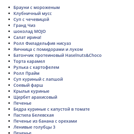
Брауни с мороженым
Клубничный мусс
Суп с чечевицой
Гранд Чиз
шоколад MOJO
Салат ирина!
Ролл Филадельфия нисуаз
Яичница с помидорами и луком
Батончик протеиновый Haselnuts&Choco
Торта карамел
Рулька с картофелем
Ролл Прайм
Суп куриный с лапшой
Соевый фарш
Крылья куриные
Щербет арахисовый
Печенье
Бедра куриные с капустой в томате
Пастила Белевская
Печенье из банана с орехами
Ленивые голубцы 3
Печенье