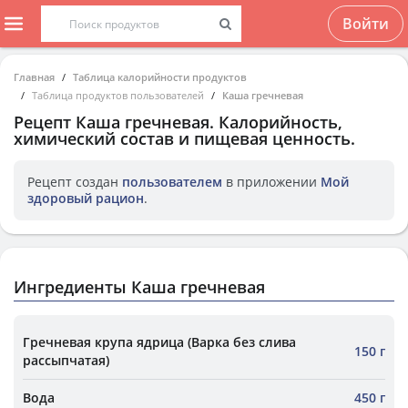
Войти
Главная
Таблица калорийности продуктов
Таблица продуктов пользователей
Каша гречневая
Рецепт
Каша гречневая
. Калорийность,
химический состав и пищевая ценность.
Рецепт создан
пользователем
в приложении
Мой
здоровый рацион
.
Ингредиенты Каша гречневая
Гречневая крупа ядрица (Варка без слива
150 г
рассыпчатая)
Вода
450 г