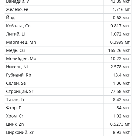
Ванадий, V
43.39 мкг
Железо, Fe
1.716 мг
Йод, I
0.68 мкг
Кобальт, Co
0.817 мкг
Литий, Li
1.072 мкг
Марганец, Mn
0.3999 мг
Медь, Cu
165.26 мкг
Молибден, Mo
10.22 мкг
Никель, Ni
2.578 мкг
Рубидий, Rb
13.4 мкг
Селен, Se
1.36 мкг
Стронций, Sr
77.58 мкг
Титан, Ti
8.42 мкг
Фтор, F
84 мкг
Хром, Cr
1.02 мкг
Цинк, Zn
0.5273 мг
Цирконий, Zr
8.93 мкг