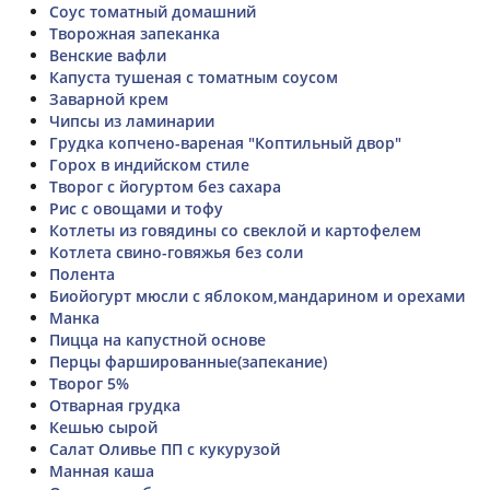
Соус томатный домашний
Творожная запеканка
Венские вафли
Капуста тушеная с томатным соусом
Заварной крем
Чипсы из ламинарии
Грудка копчено-вареная "Коптильный двор"
Горох в индийском стиле
Творог с йогуртом без сахара
Рис с овощами и тофу
Котлеты из говядины со свеклой и картофелем
Котлета свино-говяжья без соли
Полента
Биойогурт мюсли с яблоком,мандарином и орехами
Манка
Пицца на капустной основе
Перцы фаршированные(запекание)
Творог 5%
Отварная грудка
Кешью сырой
Салат Оливье ПП с кукурузой
Манная каша