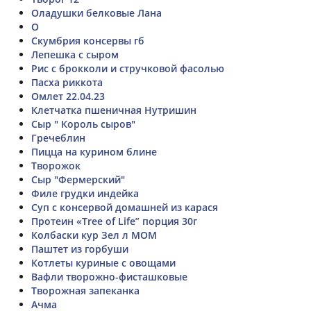
Оладушки белковые Лана
О
Скумбрия консервы гб
Лепешка с сыром
Рис с брокколи и стручковой фасолью
Пасха риккота
Омлет 22.04.23
Клетчатка пшеничная Нутришин
Сыр " Король сыров"
Гречеблин
Пицца на курином блине
Творожок
Сыр "Фермерский"
Филе грудки индейка
Суп с консервой домашней из карася
Протеин «Tree of Life” порция 30г
Колбаски кур Зел л МОМ
Паштет из горбуши
Котлеты куриные с овощами
Вафли творожно-фисташковые
Творожная запеканка
Ачма