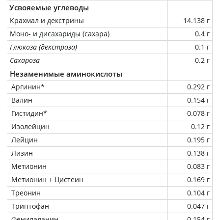
Усвояемые углеводы
Крахмал и декстрины
14.138 г
Моно- и дисахариды (сахара)
0.4 г
Глюкоза (декстроза)
0.1 г
Сахароза
0.2 г
Незаменимые аминокислоты
Аргинин*
0.292 г
Валин
0.154 г
Гистидин*
0.078 г
Изолейцин
0.12 г
Лейцин
0.195 г
Лизин
0.138 г
Метионин
0.083 г
Метионин + Цистеин
0.169 г
Треонин
0.104 г
Триптофан
0.047 г
Фенилаланин
0.154 г