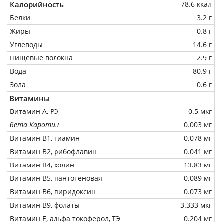
Калорийность
78.6 ккал
Белки
3.2 г
Жиры
0.8 г
Углеводы
14.6 г
Пищевые волокна
2.9 г
Вода
80.9 г
Зола
0.6 г
Витамины
Витамин А, РЭ
0.5 мкг
бета Каротин
0.003 мг
Витамин В1, тиамин
0.078 мг
Витамин В2, рибофлавин
0.041 мг
Витамин В4, холин
13.83 мг
Витамин В5, пантотеновая
0.089 мг
Витамин В6, пиридоксин
0.073 мг
Витамин В9, фолаты
3.333 мкг
Витамин Е, альфа токоферол, ТЭ
0.204 мг