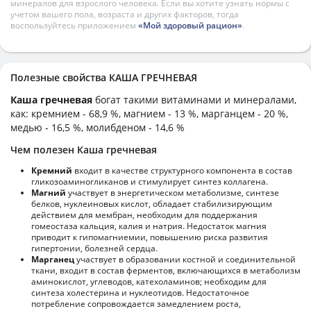
минералов для взрослого человека. Если вы хотите узнать нормы с
учетом вашего пола, возраста и других факторов, тогда
воспользуйтесь приложением
«Мой здоровый рацион»
.
Полезные свойства КАША ГРЕЧНЕВАЯ
Каша гречневая
богат такими витаминами и минералами,
как: кремнием - 68,9 %, магнием - 13 %, марганцем - 20 %,
медью - 16,5 %, молибденом - 14,6 %
Чем полезен Каша гречневая
Кремний
входит в качестве структурного компонента в состав
гликозоаминогликанов и стимулирует синтез коллагена.
Магний
участвует в энергетическом метаболизме, синтезе
белков, нуклеиновых кислот, обладает стабилизирующим
действием для мембран, необходим для поддержания
гомеостаза кальция, калия и натрия. Недостаток магния
приводит к гипомагниемии, повышению риска развития
гипертонии, болезней сердца.
Марганец
участвует в образовании костной и соединительной
ткани, входит в состав ферментов, включающихся в метаболизм
аминокислот, углеводов, катехоламинов; необходим для
синтеза холестерина и нуклеотидов. Недостаточное
потребление сопровождается замедлением роста,