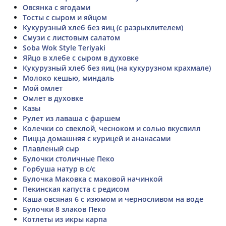
Овсянка с ягодами
Тосты с сыром и яйцом
Кукурузный хлеб без яиц (с разрыхлителем)
Смузи с листовым салатом
Soba Wok Style Teriyaki
Яйцо в хлебе с сыром в духовке
Кукурузный хлеб без яиц (на кукурузном крахмале)
Молоко кешью, миндаль
Мой омлет
Омлет в духовке
Казы
Рулет из лаваша с фаршем
Колечки со свеклой, чесноком и солью вкусвилл
Пицца домашняя с курицей и ананасами
Плавленый сыр
Булочки столичные Пеко
Горбуша натур в с/с
Булочка Маковка с маковой начинкой
Пекинская капуста с редисом
Каша овсяная 6 с изюмом и черносливом на воде
Булочки 8 злаков Пеко
Котлеты из икры карпа