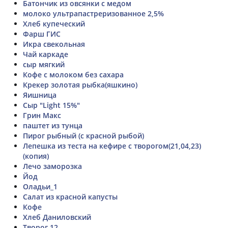
Батончик из овсянки с медом
молоко ультрапастреризованное 2,5%
Хлеб купеческий
Фарш ГИС
Икра свекольная
Чай каркаде
сыр мягкий
Кофе с молоком без сахара
Крекер золотая рыбка(яшкино)
Яишница
Сыр "Light 15%"
Грин Макс
паштет из тунца
Пирог рыбный (с красной рыбой)
Лепешка из теста на кефире с творогом(21,04,23)
(копия)
Лечо заморозка
Йод
Оладьи_1
Салат из красной капусты
Кофе
Хлеб Даниловский
Творог 12