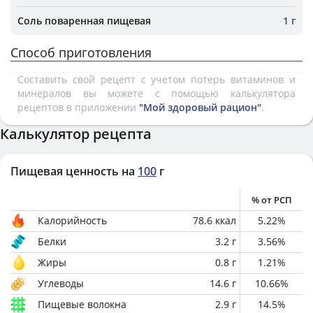
Соль поваренная пищевая
1 г
Способ приготовления
Составить свой рецепт с учетом потерь витаминов и
минералов вы можете с помощью калькулятора
рецептов в приложении
"Мой здоровый рацион"
.
Калькулятор рецепта
Пищевая ценность на
100
г
% от РСП
Калорийность
78.6
ккал
5.22
%
Белки
3.2
г
3.56
%
Жиры
0.8
г
1.21
%
Углеводы
14.6
г
10.66
%
Пищевые волокна
2.9
г
14.5
%