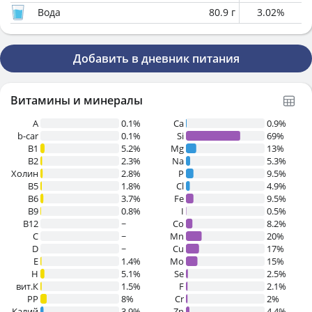
Вода
80.9
г
3.02
%
Добавить в дневник питания
Витамины и минералы
A
0.1%
Ca
0.9%
b-car
0.1%
Si
69%
В1
5.2%
Mg
13%
B2
2.3%
Na
5.3%
Холин
2.8%
P
9.5%
B5
1.8%
Cl
4.9%
B6
3.7%
Fe
9.5%
B9
0.8%
I
0.5%
B12
~
Co
8.2%
C
~
Mn
20%
D
~
Cu
17%
E
1.4%
Mo
15%
H
5.1%
Se
2.5%
вит.К
1.5%
F
2.1%
PP
8%
Cr
2%
Калий
3.9%
Zn
4.4%