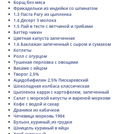
Борщ без мяса
Фрикадельки из индейки со шпинатом
1.3 Паста Рагу из цыпленка
1.4 Десерт 3 молока
1.5 Пай в тесте с ветчиной и грибами
Баттер чикен
Цветная капуста запеченная
1.6 Баклажан запеченный с сыром и сумахом
Котлеты
Ролл с огурцом
Тушеная перловка с овощами
Вакаме с яйцом
Творог 2,5%
Ацидобифилин 2,5% Пискаревский
Шоколадная колбаса классическая
Цыпленок карри с картофелем, запеченный
Салат с морской капусты и вареной моркови
Кофе с водой и сахар
Драники из кабачков
Чечевица морковь 1904
Бульон_куриный_из грудки
Шницель куриный в яйцн
Хлеб суточный