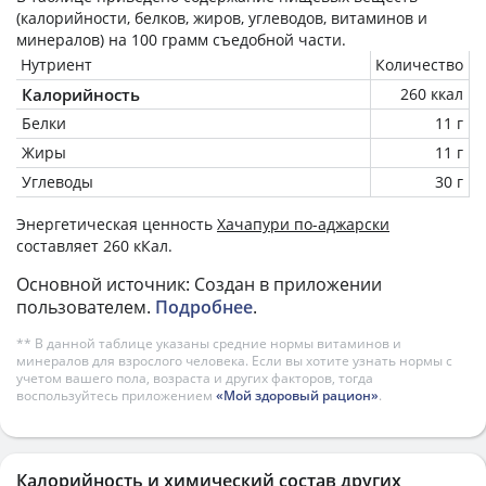
(калорийности, белков, жиров, углеводов, витаминов и
минералов) на
100 грамм
съедобной части.
Нутриент
Количество
Калорийность
260 ккал
Белки
11 г
Жиры
11 г
Углеводы
30 г
Энергетическая ценность
Хачапури по-аджарски
составляет 260 кКал.
Основной источник: Создан в приложении
пользователем.
Подробнее
.
** В данной таблице указаны средние нормы витаминов и
минералов для взрослого человека. Если вы хотите узнать нормы с
учетом вашего пола, возраста и других факторов, тогда
воспользуйтесь приложением
«Мой здоровый рацион»
.
Калорийность и химический состав других