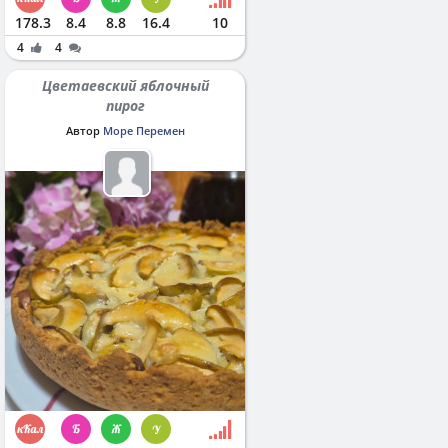
178.3
8.4
8.8
16.4
10
4
4
Цветаевский яблочный
пирог
Автор
Море Перемен