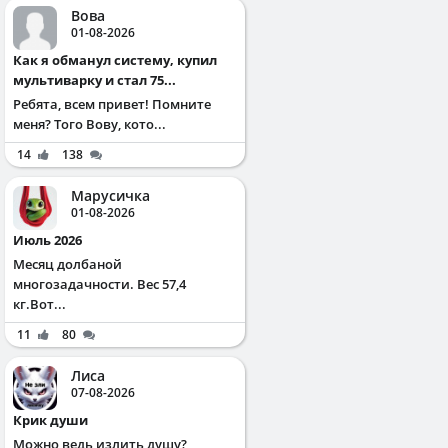
Вова
01-08-2026
Как я обманул систему, купил
мультиварку и стал 75...
Ребята, всем привет! Помните
меня? Того Вову, кото...
14
138
Марусичка
01-08-2026
Июль 2026
Месяц долбаной
многозадачности. Вес 57,4
кг.Вот...
11
80
Лиса
07-08-2026
Крик души
Можно ведь излить душу?