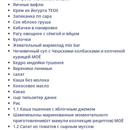
Яичные вафли
Крем из йогурта TEOS
Запеканка пп сара
Сок яблоко груша
Кабачки в панировке
Рагу овощное с сёмгой и яйцом
Булочки
Жевательный мармелад mix bar
Чечевичный суп с Чешскими колбасками и копченой
курицей МОЁ
Бедро индейки тушеное
Вареники лениаые
салат
Каша без молока
Кокосовое масло
Какао
сыр тильзитер данке
Рис
1.1 Каша пшенная с яблочным джемом
Шампиньоны маринованные моментального
приготовления(от мамули коллекция рецептов) МОЁ
1.2 Салат из томатов с сырным муссом