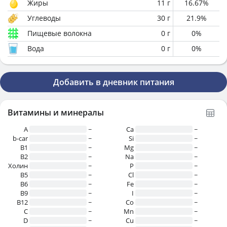
Жиры
11
г
16.67
%
Углеводы
30
г
21.9
%
Пищевые волокна
0
г
0
%
Вода
0
г
0
%
Добавить в дневник питания
Витамины и минералы
A
~
Ca
~
b-car
~
Si
~
В1
~
Mg
~
B2
~
Na
~
Холин
~
P
~
B5
~
Cl
~
B6
~
Fe
~
B9
~
I
~
B12
~
Co
~
C
~
Mn
~
D
~
Cu
~