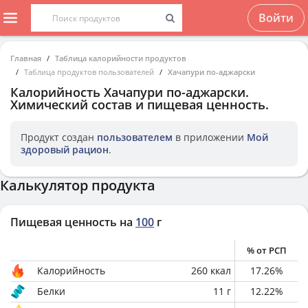
Войти
Главная
Таблица калорийности продуктов
Таблица продуктов пользователей
Хачапури по-аджарски
Калорийность
Хачапури по-аджарски
.
Химический состав и пищевая ценность.
Продукт создан
пользователем
в приложении
Мой
здоровый рацион
.
Калькулятор продукта
Пищевая ценность на
100
г
% от РСП
Калорийность
260
ккал
17.26
%
Белки
11
г
12.22
%