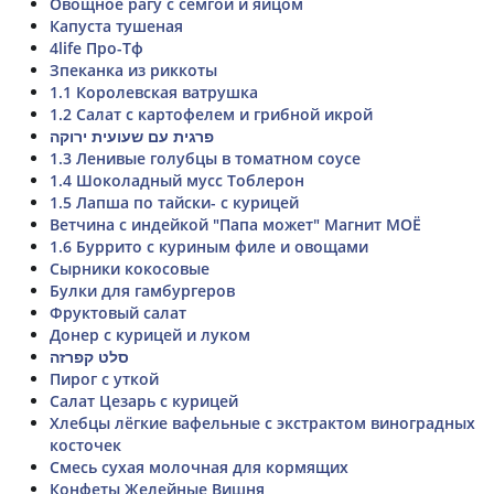
Овощное рагу с сёмгой и яйцом
Капуста тушеная
4life Про-Тф
Зпеканка из риккоты
1.1 Королевская ватрушка
1.2 Салат с картофелем и грибной икрой
פרגית עם שעועית ירוקה
1.3 Ленивые голубцы в томатном соусе
1.4 Шоколадный мусс Тоблерон
1.5 Лапша по тайски- с курицей
Ветчина с индейкой "Папа может" Магнит МОЁ
1.6 Буррито с куриным филе и овощами
Сырники кокосовые
Булки для гамбургеров
Фруктовый салат
Донер с курицей и луком
סלט קפרזה
Пирог с уткой
Салат Цезарь с курицей
Хлебцы лёгкие вафельные с экстрактом виноградных
косточек
Смесь сухая молочная для кормящих
Конфеты Желейные Вишня