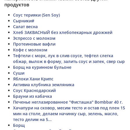
продуктов
Соус терияки (Sen Soy)
Сырники#
Салат весна
Хлеб ЗАКВАСНЫЙ без хлебопекарных дрожжей
Эспрессо с молоком
Протеиновые вафли
Кофе с молоком
Тефтели с морк, лук в слив соусе, тефтел слегка
обжар, вылож в форму, залить соус и запек, свер сыр
Борщ на куринном бульоне
Суши
Яблоки Хани Крипс
Активиа клубника земляника
Соус Краснодарский
Брауни из кабачка
Печенье неглазированное "Фисташка" Bombbar 40 г.
Хачапури на сковор, месим тесто и остав под плен 15
мин на столе, делаем начинку сыр, зелень, масло,
тесто делим на 5...
Борщ