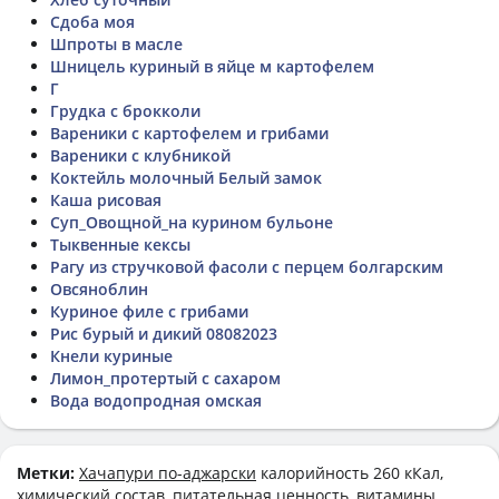
Сдоба моя
Шпроты в масле
Шницель куриный в яйце м картофелем
Г
Грудка с брокколи
Вареники с картофелем и грибами
Вареники с клубникой
Коктейль молочный Белый замок
Каша рисовая
Суп_Овощной_на курином бульоне
Тыквенные кексы
Рагу из стручковой фасоли с перцем болгарским
Овсяноблин
Куриное филе с грибами
Рис бурый и дикий 08082023
Кнели куриные
Лимон_протертый с сахаром
Вода водопродная омская
Метки:
Хачапури по-аджарски
калорийность 260 кКал,
химический состав, питательная ценность, витамины,