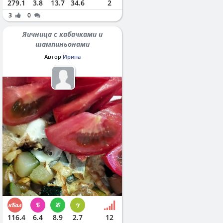
279.1
3.8
13.7
34.6
2
3
0
Яичница с кабачками и
шампиньонами
Автор
Ирина
116.4
6.4
8.9
2.7
12