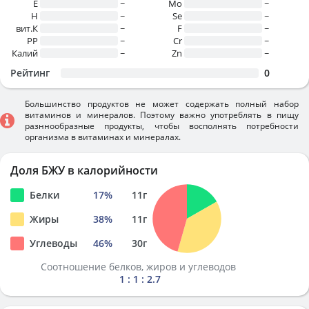
E
~
Mo
~
H
~
Se
~
вит.К
~
F
~
PP
~
Cr
~
Калий
~
Zn
~
Рейтинг
0
Большинство продуктов не может содержать полный набор
витаминов и минералов. Поэтому важно употреблять в пищу
разннообразные продукты, чтобы восполнять потребности
организма в витаминах и минералах.
Доля БЖУ в калорийности
Белки
17
%
11
г
Жиры
38
%
11
г
Углеводы
46
%
30
г
Соотношение белков, жиров и углеводов
1 : 1 : 2.7