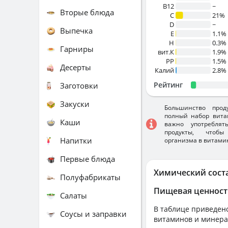
B12
~
Вторые блюда
C
21%
D
~
Выпечка
E
1.1%
H
0.3%
Гарниры
вит.К
1.9%
PP
1.5%
Десерты
Калий
2.8%
Рейтинг
Заготовки
Закуски
Большинство прод
полный набор вита
Каши
важно употребля
продукты, чтобы
Напитки
организма в витами
Первые блюда
Химический сост
Полуфабрикаты
Пищевая ценност
Салаты
В таблице приведено
Соусы и заправки
витаминов и минера