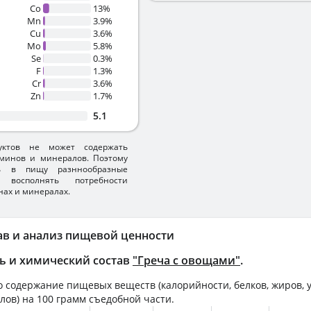
Co
13%
Mn
3.9%
Cu
3.6%
Mo
5.8%
Se
0.3%
F
1.3%
Cr
3.6%
Zn
1.7%
5.1
уктов не может содержать
минов и минералов. Поэтому
ть в пищу разннообразные
 восполнять потребности
нах и минералах.
ав и анализ пищевой ценности
ь и химический состав
"Греча с овощами"
.
 содержание пищевых веществ (калорийности, белков, жиров, у
лов) на
100 грамм
съедобной части.