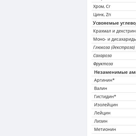
Хром, Cr
Цинк, Zn
Усвояемые углев
Крахмал и декстри
Моно- и дисахариды
Глюкоза (декстроза)
Сахароза
Фруктоза
Незаменимые ам
Аргинин*
Валин
Гистидин*
Изолейцин
Лейцин
Лизин
Метионин