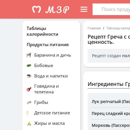
Таблицы
Главная
Таблица кало
калорийности
Рецепт
Греча с
ценность.
Продукты питания
Баранина и дичь
Рецепт создан
пол
Бобовые
Вода и напитки
Ингредиенты Г
Говядина и
телятина
Лук репчатый (Па
Грибы
Детское питание
Перец сладкий кр
Жиры и масла
Морковь (Пассеро