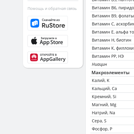
Витамин В6, пирид
Помощь и обратная связь
Витамин В9, фолаты
Витамин C, аскорби
Витамин Е, альфа т
Витамин Н, биотин
Витамин К, филлох
Витамин РР, НЭ
Ниацин
Макроэлементы
Калий, K
Кальций, Ca
Кремний, Si
Магний, Mg
Натрий, Na
Сера, S
Фосфор, P