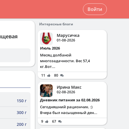
Войти
Интересные блоги
Марусичка
пищевая
01-08-2026
Июль 2026
Месяц долбаной
многозадачности. Вес 57,4
кг.Вот...
11
80
Ирина Макс
02-08-2026
Дневник питания за 02.08.2026
150 г
Сегодняшний рациончик. :)
300 г
Вчера был насыщенный ден...
9
67
200 г