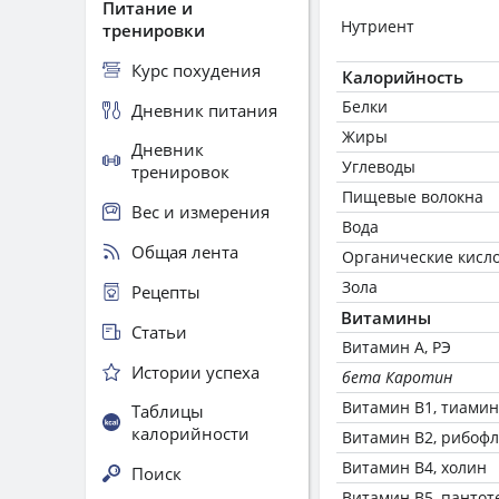
Питание и
Нутриент
тренировки
Курс похудения
Калорийность
Белки
Дневник питания
Жиры
Дневник
Углеводы
тренировок
Пищевые волокна
Вес и измерения
Вода
Общая лента
Органические кисл
Зола
Рецепты
Витамины
Статьи
Витамин А, РЭ
Истории успеха
бета Каротин
Витамин В1, тиамин
Таблицы
калорийности
Витамин В2, рибоф
Витамин В4, холин
Поиск
Витамин В5, пантот