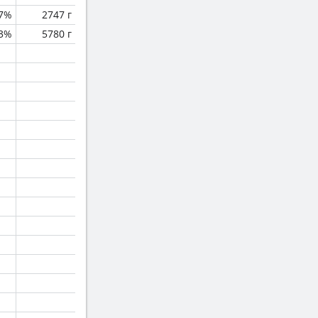
.7%
2747 г
.3%
5780 г