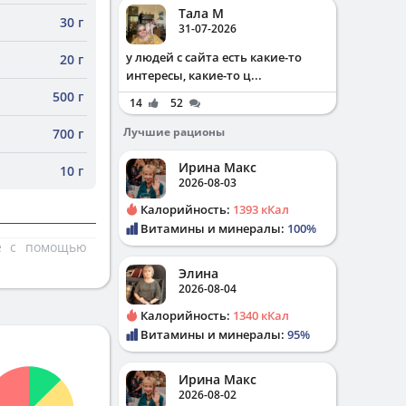
Тала М
30 г
31-07-2026
у людей с сайта есть какие-то
20 г
интересы, какие-то ц...
500 г
14
52
Лучшие рационы
700 г
Ирина Макс
10 г
2026-08-03
Калорийность:
1393 кКал
Витамины и минералы:
100%
те с помощью
Элина
2026-08-04
Калорийность:
1340 кКал
Витамины и минералы:
95%
Ирина Макс
2026-08-02