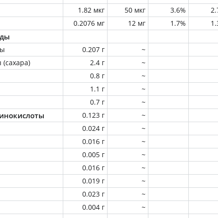
1.82 мкг
50 мкг
3.6%
2
0.2076 мг
12 мг
1.7%
1
оды
ны
0.207 г
~
 (сахара)
2.4 г
~
0.8 г
~
1.1 г
~
0.7 г
~
инокислоты
0.123 г
~
0.024 г
~
0.016 г
~
0.005 г
~
0.016 г
~
0.019 г
~
0.023 г
~
0.004 г
~