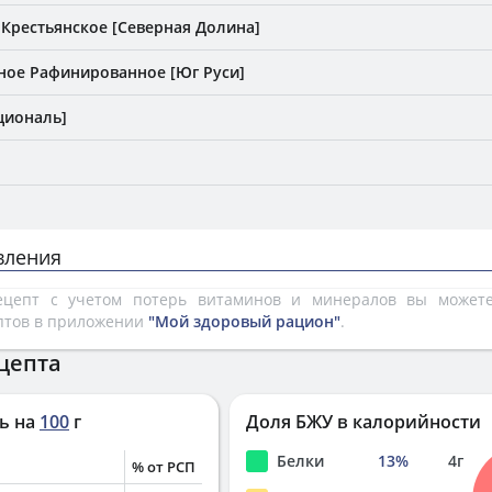
Крестьянское [Северная Долина]
ное Рафинированное [Юг Руси]
циональ]
вления
рецепт с учетом потерь витаминов и минералов вы може
птов в приложении
"Мой здоровый рацион"
.
цепта
ь на
100
г
Доля БЖУ в калорийности
Белки
13
%
4
г
% от РСП