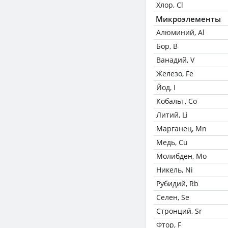
Хлор, Cl
Микроэлементы
Алюминий, Al
Бор, B
Ванадий, V
Железо, Fe
Йод, I
Кобальт, Co
Литий, Li
Марганец, Mn
Медь, Cu
Молибден, Mo
Никель, Ni
Рубидий, Rb
Селен, Se
Стронций, Sr
Фтор, F