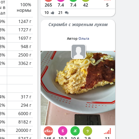
 от
100%
265
7.4
7.4
42
5
ы в
нормы
кал
10
21
.9%
1247 г
Скрамбл с жареным луком
.3%
1727 г
.4%
1697 г
Автор
Ольга
.8%
948 г
3%
2500 г
.2%
3362 г
.4%
317 г
.2%
294 г
.3%
6000 г
.9%
8182 г
.4%
20000 г
.3%
5747 г
148.4
10.3
10.6
2.9
11