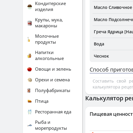
Кондитерские
Масло Сливочное 
изделия
Крупы, мука,
Масло Подсолнеч
макароны
Греча Ядрица [На
Молочные
продукты
Вода
Напитки
Чеснок
алкогольные
Овощи и зелень
Способ пригото
Орехи и семена
Составить свой 
калькулятора реце
Полуфабрикаты
Калькулятор ре
Птица
Ресторанная еда
Пищевая ценност
Рыба и
морепродукты