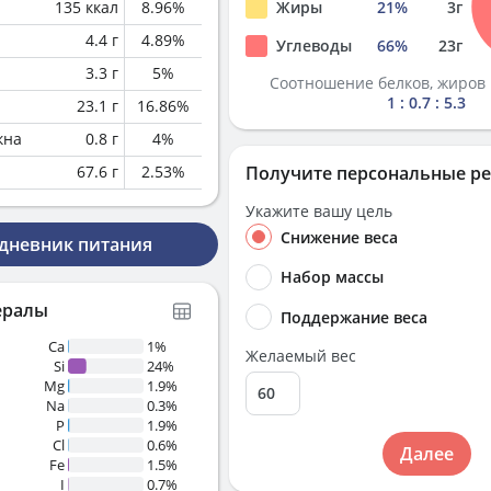
135
ккал
8.96
%
Жиры
21
%
3
г
4.4
г
4.89
%
Углеводы
66
%
23
г
3.3
г
5
%
Соотношение белков, жиров 
1 : 0.7 : 5.3
23.1
г
16.86
%
кна
0.8
г
4
%
67.6
г
2.53
%
Получите персональные р
Укажите вашу цель
Снижение веса
 дневник питания
Набор массы
ералы
Поддержание веса
Ca
1%
Желаемый вес
Si
24%
Mg
1.9%
Na
0.3%
P
1.9%
Cl
0.6%
Далее
Fe
1.5%
I
0.7%