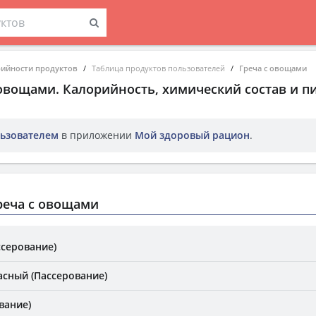
рийности продуктов
Таблица продуктов пользователей
Греча с овощами
 овощами
. Калорийность, химический состав и 
ьзователем
в приложении
Мой здоровый рацион
.
реча с овощами
ссерование)
асный (Пассерование)
вание)