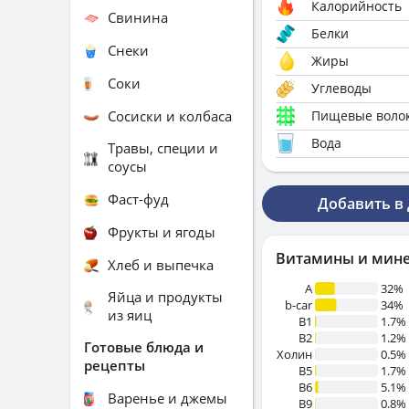
Калорийность
Свинина
Белки
Снеки
Жиры
Соки
Углеводы
Сосиски и колбаса
Пищевые воло
Вода
Травы, специи и
соусы
Фаст-фуд
Добавить в
Фрукты и ягоды
Витамины и мин
Хлеб и выпечка
A
32%
Яйца и продукты
b-car
34%
из яиц
В1
1.7%
B2
1.2%
Готовые блюда и
Холин
0.5%
рецепты
B5
1.7%
B6
5.1%
Варенье и джемы
B9
0.8%