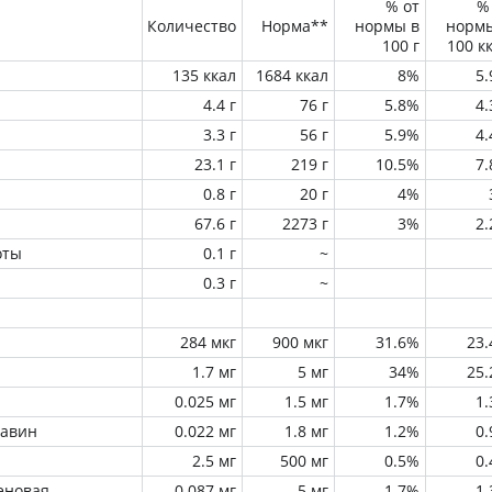
% от
%
Количество
Норма**
нормы в
норм
100 г
100 к
135 ккал
1684 ккал
8%
5
4.4 г
76 г
5.8%
4
3.3 г
56 г
5.9%
4
23.1 г
219 г
10.5%
7
0.8 г
20 г
4%
67.6 г
2273 г
3%
2
оты
0.1 г
~
0.3 г
~
284 мкг
900 мкг
31.6%
23
1.7 мг
5 мг
34%
25
0.025 мг
1.5 мг
1.7%
1
лавин
0.022 мг
1.8 мг
1.2%
0
2.5 мг
500 мг
0.5%
0
еновая
0.087 мг
5 мг
1.7%
1