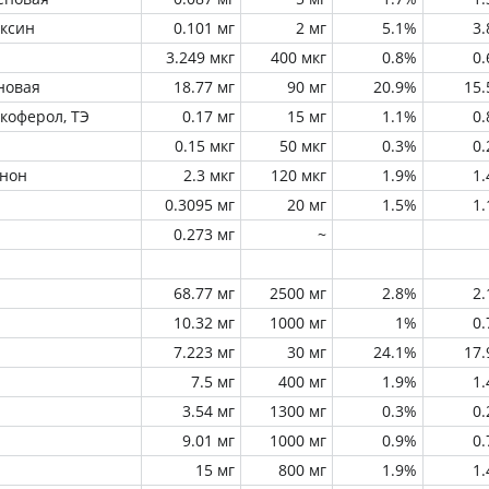
оксин
0.101 мг
2 мг
5.1%
3
3.249 мкг
400 мкг
0.8%
0
новая
18.77 мг
90 мг
20.9%
15
окоферол, ТЭ
0.17 мг
15 мг
1.1%
0
0.15 мкг
50 мкг
0.3%
0
инон
2.3 мкг
120 мкг
1.9%
1
0.3095 мг
20 мг
1.5%
1
0.273 мг
~
68.77 мг
2500 мг
2.8%
2
10.32 мг
1000 мг
1%
0
7.223 мг
30 мг
24.1%
17
7.5 мг
400 мг
1.9%
1
3.54 мг
1300 мг
0.3%
0
9.01 мг
1000 мг
0.9%
0
15 мг
800 мг
1.9%
1