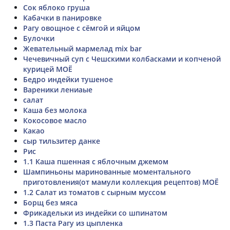
Сок яблоко груша
Кабачки в панировке
Рагу овощное с сёмгой и яйцом
Булочки
Жевательный мармелад mix bar
Чечевичный суп с Чешскими колбасками и копченой
курицей МОЁ
Бедро индейки тушеное
Вареники лениаые
салат
Каша без молока
Кокосовое масло
Какао
сыр тильзитер данке
Рис
1.1 Каша пшенная с яблочным джемом
Шампиньоны маринованные моментального
приготовления(от мамули коллекция рецептов) МОЁ
1.2 Салат из томатов с сырным муссом
Борщ без мяса
Фрикадельки из индейки со шпинатом
1.3 Паста Рагу из цыпленка