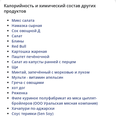
Калорийность и химический состав других
продуктов
Микс салата
Намазка сырная
Сок овощной Д
Салат
Блины
Red Bull
Картошка жареная
Паштет печёночной
Салат из капусты ранней с перцем
Щи
Минтай, запечённый с морковью и луком
Мульти - витамин апельсин
Греча с овощами
хот дог
Ряженка
Филе куриное полуфабрикат из мяса цыплят-
бройлеров (ООО Уральская мясная компания)
Хачапури по-аджарски
Соус терияки (Sen Soy)