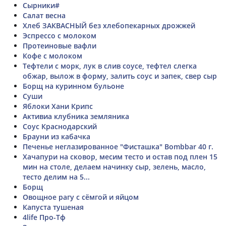
Сырники#
Салат весна
Хлеб ЗАКВАСНЫЙ без хлебопекарных дрожжей
Эспрессо с молоком
Протеиновые вафли
Кофе с молоком
Тефтели с морк, лук в слив соусе, тефтел слегка
обжар, вылож в форму, залить соус и запек, свер сыр
Борщ на куринном бульоне
Суши
Яблоки Хани Крипс
Активиа клубника земляника
Соус Краснодарский
Брауни из кабачка
Печенье неглазированное "Фисташка" Bombbar 40 г.
Хачапури на сковор, месим тесто и остав под плен 15
мин на столе, делаем начинку сыр, зелень, масло,
тесто делим на 5...
Борщ
Овощное рагу с сёмгой и яйцом
Капуста тушеная
4life Про-Тф