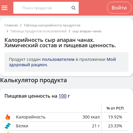
Войти
Главная
Таблица калорийности продуктов
Таблица продуктов пользователей
сыр апаран чанах
Калорийность
сыр апаран чанах
.
Химический состав и пищевая ценность.
Продукт создан
пользователем
в приложении
Мой
здоровый рацион
.
Калькулятор продукта
Пищевая ценность на
100
г
% от РСП
Калорийность
300
ккал
19.92
%
Белки
21
г
23.33
%