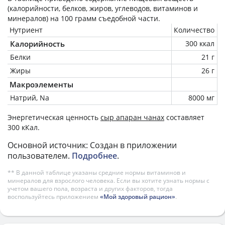
(калорийности, белков, жиров, углеводов, витаминов и
минералов) на
100 грамм
съедобной части.
Нутриент
Количество
Калорийность
300 ккал
Белки
21 г
Жиры
26 г
Макроэлементы
Натрий, Na
8000 мг
Энергетическая ценность
сыр апаран чанах
составляет
300 кКал.
Основной источник: Создан в приложении
пользователем.
Подробнее
.
** В данной таблице указаны средние нормы витаминов и
минералов для взрослого человека. Если вы хотите узнать нормы с
учетом вашего пола, возраста и других факторов, тогда
воспользуйтесь приложением
«Мой здоровый рацион»
.