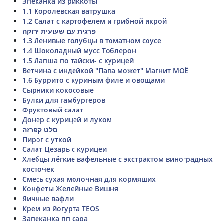
Зпеканка из риккоты
1.1 Королевская ватрушка
1.2 Салат с картофелем и грибной икрой
פרגית עם שעועית ירוקה
1.3 Ленивые голубцы в томатном соусе
1.4 Шоколадный мусс Тоблерон
1.5 Лапша по тайски- с курицей
Ветчина с индейкой "Папа может" Магнит МОЁ
1.6 Буррито с куриным филе и овощами
Сырники кокосовые
Булки для гамбургеров
Фруктовый салат
Донер с курицей и луком
סלט קפרזה
Пирог с уткой
Салат Цезарь с курицей
Хлебцы лёгкие вафельные с экстрактом виноградных
косточек
Смесь сухая молочная для кормящих
Конфеты Желейные Вишня
Яичные вафли
Крем из йогурта TEOS
Запеканка пп сара