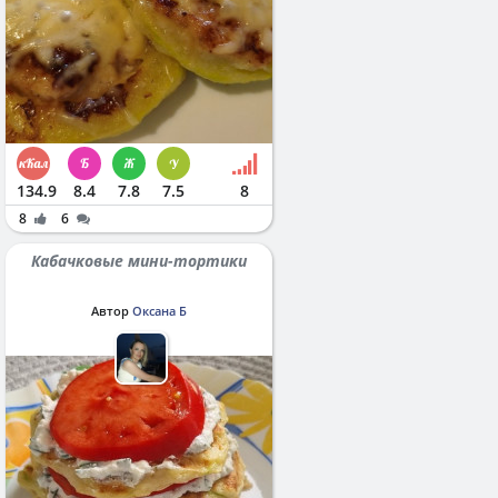
134.9
8.4
7.8
7.5
8
8
6
Кабачковые мини-тортики
Автор
Оксана Б