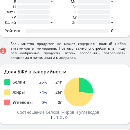
E
~
Mo
~
H
~
Se
~
вит.К
~
F
~
PP
~
Cr
~
Калий
~
Zn
~
Рейтинг
0
Большинство продуктов не может содержать полный набор
витаминов и минералов. Поэтому важно употреблять в пищу
разннообразные продукты, чтобы восполнять потребности
организма в витаминах и минералах.
Доля БЖУ в калорийности
Белки
26
%
21
г
Жиры
74
%
26
г
Углеводы
0
%
0
г
Соотношение белков, жиров и углеводов
1 : 1.2 : 0