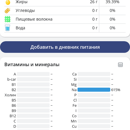
Жиры
26
г
39.39
%
Углеводы
0
г
0
%
Пищевые волокна
0
г
0
%
Вода
0
г
0
%
Добавить в дневник питания
Витамины и минералы
A
~
Ca
~
b-car
~
Si
~
В1
~
Mg
~
B2
~
Na
615%
Холин
~
P
~
B5
~
Cl
~
B6
~
Fe
~
B9
~
I
~
B12
~
Co
~
C
~
Mn
~
D
~
Cu
~