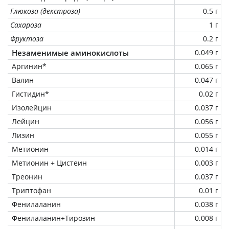
Глюкоза (декстроза)
0.5 г
Сахароза
1 г
Фруктоза
0.2 г
Незаменимые аминокислоты
0.049 г
Аргинин*
0.065 г
Валин
0.047 г
Гистидин*
0.02 г
Изолейцин
0.037 г
Лейцин
0.056 г
Лизин
0.055 г
Метионин
0.014 г
Метионин + Цистеин
0.003 г
Треонин
0.037 г
Триптофан
0.01 г
Фенилаланин
0.038 г
Фенилаланин+Тирозин
0.008 г