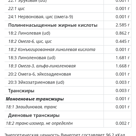
22:1 Эруковая (ud)
0.001 г
22:1 цис
0.001 г
24:1 Нервоновая, цис (омега-9)
0.001 г
Полиненасыщенные жирные кислоты
2.585 г
18:2 Линолевая (ud)
0.862 г
18:2 Омега-6, цис, цис
0.445 г
18:2 Конъюгированная линолевая кислота
0.001 г
18:3 Линоленовая (ud)
1.681 г
18:3 Омега-3, альфа-линоленовая
1.668 г
20:2 Омега-6, эйкозадиеновая
0.001 г
20:3 Эйкозатриеновая (ud)
0.003 г
Трансжиры
0.003 г
Моноеновые трансжиры
0.001 г
18:1 Элаидиновая, транс
0.001 г
Диеновые трансжиры
18:2 транс-изомер, не определён
0.002 г
Энергетическая ценность
Винегрет
составляет 96,2 кКал.