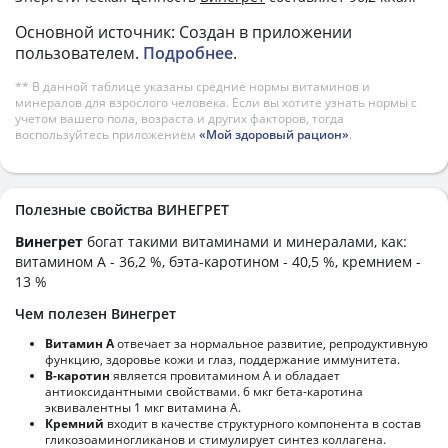
Основной источник: Создан в приложении
пользователем.
Подробнее
.
** В данной таблице указаны средние нормы витаминов и
минералов для взрослого человека. Если вы хотите узнать нормы с
учетом вашего пола, возраста и других факторов, тогда
воспользуйтесь приложением
«Мой здоровый рацион»
.
Полезные свойства ВИНЕГРЕТ
Винегрет
богат такими витаминами и минералами, как:
витамином А - 36,2 %, бэта-каротином - 40,5 %, кремнием -
13 %
Чем полезен Винегрет
Витамин А
отвечает за нормальное развитие, репродуктивную
функцию, здоровье кожи и глаз, поддержание иммунитета.
В-каротин
является провитамином А и обладает
антиоксидантными свойствами. 6 мкг бета-каротина
эквивалентны 1 мкг витамина А.
Кремний
входит в качестве структурного компонента в состав
гликозоаминогликанов и стимулирует синтез коллагена.