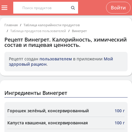
Войти
Главная
Таблица калорийности продуктов
Таблица продуктов пользователей
Винегрет
Рецепт
Винегрет
. Калорийность, химический
состав и пищевая ценность.
Рецепт создан
пользователем
в приложении
Мой
здоровый рацион
.
Ингредиенты Винегрет
Горошек зелёный, консервированный
100 г
Капуста квашеная, консервированная
100 г