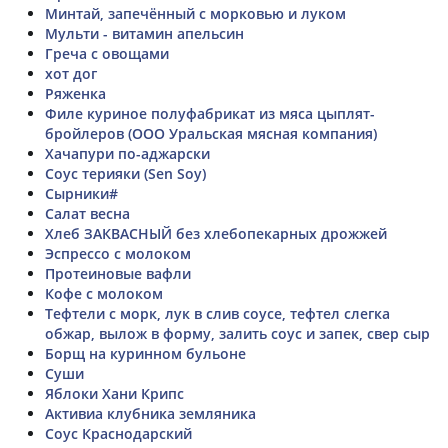
Минтай, запечённый с морковью и луком
Мульти - витамин апельсин
Греча с овощами
хот дог
Ряженка
Филе куриное полуфабрикат из мяса цыплят-
бройлеров (ООО Уральская мясная компания)
Хачапури по-аджарски
Соус терияки (Sen Soy)
Сырники#
Салат весна
Хлеб ЗАКВАСНЫЙ без хлебопекарных дрожжей
Эспрессо с молоком
Протеиновые вафли
Кофе с молоком
Тефтели с морк, лук в слив соусе, тефтел слегка
обжар, вылож в форму, залить соус и запек, свер сыр
Борщ на куринном бульоне
Суши
Яблоки Хани Крипс
Активиа клубника земляника
Соус Краснодарский