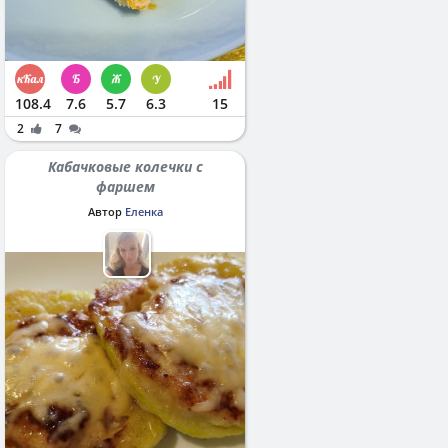
108.4
7.6
5.7
6.3
15
2
7
Кабачковые колечки с
фаршем
Автор
Еленка