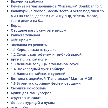
Брауни из кабачка
Печенье неглазированное "Фисташка" Bombbar 40 г.
Хачапури на сковор, месим тесто и остав под плен 15
мин на столе, делаем начинку сыр, зелень, масло,
тесто делим на 5...
Борщ
Овощное рагу с сёмгой и яйцом
Капуста тушеная
4life Про-Тф
Зпеканка из риккоты
1.1 Королевская ватрушка
1.2 Салат с картофелем и грибной икрой
פרגית עם שעועית ירוקה
1.3 Ленивые голубцы в томатном соусе
1.4 Шоколадный мусс Тоблерон
1.5 Лапша по тайски- с курицей
Ветчина с индейкой "Папа может" Магнит МОЁ
1.6 Буррито с куриным филе и овощами
Сырники кокосовые
Булки для гамбургеров
Фруктовый салат
Донер с курицей и луком
סלט קפרזה