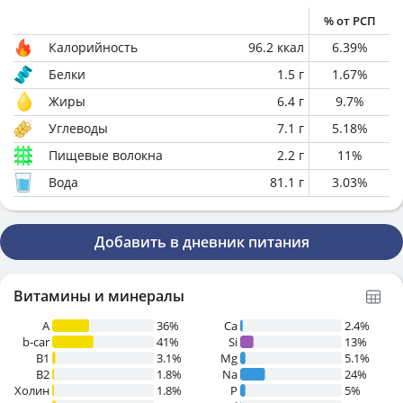
% от РСП
Калорийность
96.2
ккал
6.39
%
Белки
1.5
г
1.67
%
Жиры
6.4
г
9.7
%
Углеводы
7.1
г
5.18
%
Пищевые волокна
2.2
г
11
%
Вода
81.1
г
3.03
%
Добавить в дневник питания
Витамины и минералы
A
36%
Ca
2.4%
b-car
41%
Si
13%
В1
3.1%
Mg
5.1%
B2
1.8%
Na
24%
Холин
1.8%
P
5%