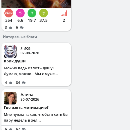
354
6.6
19.7
37.5
2
3
6
Интересные блоги
Лиса
07-08-2026
Крик души
Можно ведь излить душу?
Думаю, можно.. Мы с муже...
4
84
Алина
30-07-2026
Где взять мотивацию?
Мне нужна такая, чтобы я хотя бы
пару недель в зел...
6
67