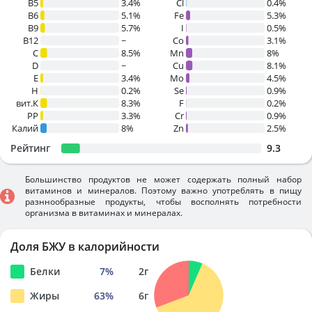
B5
3.4%
Cl
0.4%
B6
5.1%
Fe
5.3%
B9
5.7%
I
0.5%
B12
~
Co
3.1%
C
8.5%
Mn
8%
D
~
Cu
8.1%
E
3.4%
Mo
4.5%
H
0.2%
Se
0.9%
вит.К
8.3%
F
0.2%
PP
3.3%
Cr
0.9%
Калий
8%
Zn
2.5%
Рейтинг
9.3
Большинство продуктов не может содержать полный набор
витаминов и минералов. Поэтому важно употреблять в пищу
разннообразные продукты, чтобы восполнять потребности
организма в витаминах и минералах.
Доля БЖУ в калорийности
Белки
7
%
2
г
Жиры
63
%
6
г