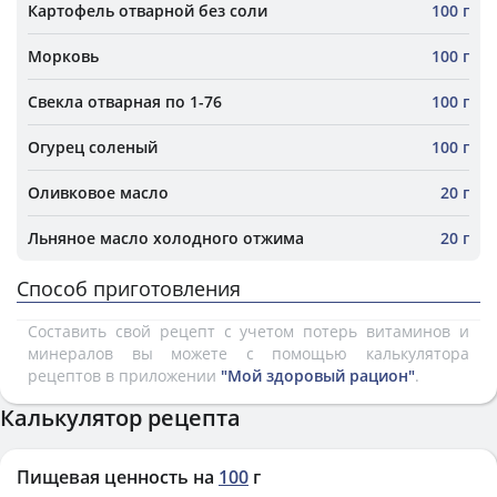
Картофель отварной без соли
100 г
Морковь
100 г
Свекла отварная по 1-76
100 г
Огурец соленый
100 г
Оливковое масло
20 г
Льняное масло холодного отжима
20 г
Способ приготовления
Составить свой рецепт с учетом потерь витаминов и
минералов вы можете с помощью калькулятора
рецептов в приложении
"Мой здоровый рацион"
.
Калькулятор рецепта
Пищевая ценность на
100
г