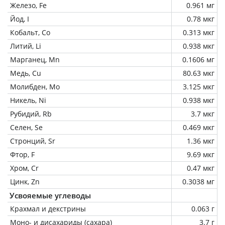
Железо, Fe
0.961 мг
Йод, I
0.78 мкг
Кобальт, Co
0.313 мкг
Литий, Li
0.938 мкг
Марганец, Mn
0.1606 мг
Медь, Cu
80.63 мкг
Молибден, Mo
3.125 мкг
Никель, Ni
0.938 мкг
Рубидий, Rb
3.7 мкг
Селен, Se
0.469 мкг
Стронций, Sr
1.36 мкг
Фтор, F
9.69 мкг
Хром, Cr
0.47 мкг
Цинк, Zn
0.3038 мг
Усвояемые углеводы
Крахмал и декстрины
0.063 г
Моно- и дисахариды (сахара)
3.7 г