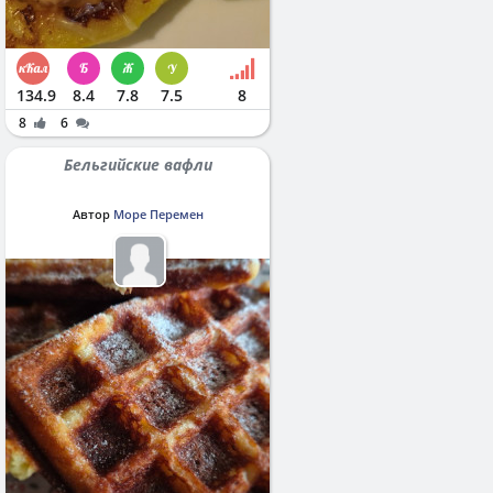
134.9
8.4
7.8
7.5
8
8
6
Бельгийские вафли
Автор
Море Перемен