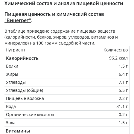
Химический состав и анализ пищевой ценности
Пищевая ценность и химический состав
"Винегрет"
.
В таблице приведено содержание пищевых веществ
(калорийности, белков, жиров, углеводов, витаминов и
минералов) на
100 грамм
съедобной части.
Нутриент
Количество
Калорийность
96.2 ккал
Белки
1.5 г
Жиры
6.4 г
Углеводы
7.1 г
Углеводы (общие)
5.5 г
Пищевые волокна
2.2 г
Вода
81.1 г
Органические кислоты
0.2 г
Зола
1.5 г
Витамины