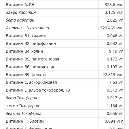
Витамин А, РЭ
325.6 мкг
альфа Каротин
3.125 мкг
бета Каротин
2.025 мг
Лютеин + Зеаксантин
320.469 мкг
Витамин В1, тиамин
0.046 мг
Витамин В2, рибофлавин
0.032 мг
Витамин В4, холин
9.19 мг
Витамин В5, пантотеновая
0.172 мг
Витамин В6, пиридоксин
0.103 мг
Витамин В9, фолаты
22.813 мкг
Витамин C, аскорбиновая
7.63 мг
Витамин Е, альфа токоферол, ТЭ
0.513 мг
бета Токоферол
0.017 мг
гамма Токоферол
1.164 мг
дельта Токоферол
0.056 мг
Витамин Н, биотин
0.094 мкг
Витамин К, филлохинон
9.9 мкг