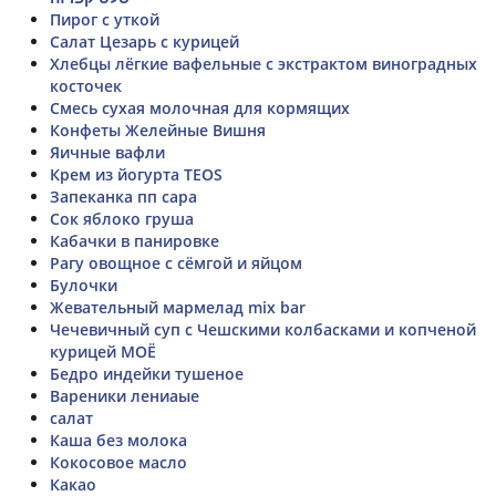
Пирог с уткой
Салат Цезарь с курицей
Хлебцы лёгкие вафельные с экстрактом виноградных
косточек
Смесь сухая молочная для кормящих
Конфеты Желейные Вишня
Яичные вафли
Крем из йогурта TEOS
Запеканка пп сара
Сок яблоко груша
Кабачки в панировке
Рагу овощное с сёмгой и яйцом
Булочки
Жевательный мармелад mix bar
Чечевичный суп с Чешскими колбасками и копченой
курицей МОЁ
Бедро индейки тушеное
Вареники лениаые
салат
Каша без молока
Кокосовое масло
Какао