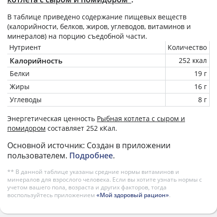
В таблице приведено содержание пищевых веществ
(калорийности, белков, жиров, углеводов, витаминов и
минералов) на
порцию
съедобной части.
Нутриент
Количество
Калорийность
252 ккал
Белки
19 г
Жиры
16 г
Углеводы
8 г
Энергетическая ценность
Рыбная котлета с сыром и
помидором
составляет 252 кКал.
Основной источник: Создан в приложении
пользователем.
Подробнее
.
** В данной таблице указаны средние нормы витаминов и
минералов для взрослого человека. Если вы хотите узнать нормы с
учетом вашего пола, возраста и других факторов, тогда
воспользуйтесь приложением
«Мой здоровый рацион»
.