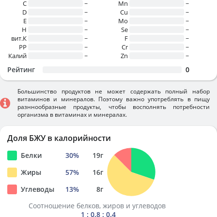
C
~
Mn
~
D
~
Cu
~
E
~
Mo
~
H
~
Se
~
вит.К
~
F
~
PP
~
Cr
~
Калий
~
Zn
~
Рейтинг
0
Большинство продуктов не может содержать полный набор
витаминов и минералов. Поэтому важно употреблять в пищу
разннообразные продукты, чтобы восполнять потребности
организма в витаминах и минералах.
Доля БЖУ в калорийности
Белки
30
%
19
г
Жиры
57
%
16
г
Углеводы
13
%
8
г
Соотношение белков, жиров и углеводов
1 : 0.8 : 0.4