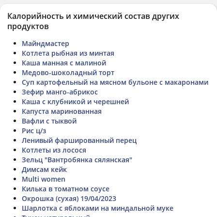
Калорийность и химический состав других
продуктов
Майндмастер
Котлета рыбная из минтая
Каша манная с малиной
Медово-шоколадный торт
Суп картофельный на мясном бульоне с макаронами
Зефир манго-абрикос
Каша с клубникой и черешней
Капуста маринованная
Вафли с тыквой
Рис ц/з
Ленивый фаршированный перец
Котлеты из лосося
Зельц "Вантробянка сялянская"
Димсам кейк
Multi women
Килька в томатном соусе
Окрошка (сухая) 19/04/2023
Шарлотка с яблоками на миндальной муке