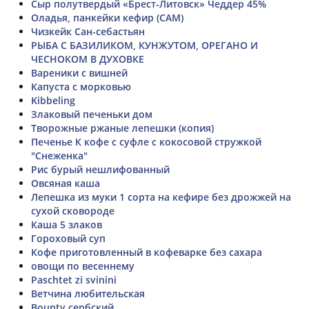
Сыр полутвердый «Брест-Литовск» Чеддер 45%
Оладья, панкейки кефир (САМ)
Чизкейк Сан-себастьян
РЫБА С БАЗИЛИКОМ, КУНЖУТОМ, ОРЕГАНО И
ЧЕСНОКОМ В ДУХОВКЕ
Вареники с вишней
Капуста с морковью
Kibbeling
Злаковый печеньки дом
Творожные ржаные лепешки (копия)
Печенье К кофе с суфле с кокосовой стружкой
"Снеженка"
Рис бурый нешлифованный
Овсяная каша
Лепешка из муки 1 сорта на кефире без дрожжей на
сухой сковороде
Каша 5 злаков
Гороховый суп
Кофе приготовленный в кофеварке без сахара
овощи по весеннему
Paschtet zi svinini
Ветчина любительская
Bounty сербский