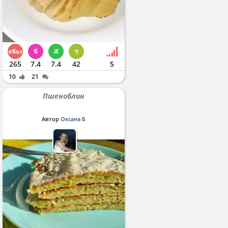
265
7.4
7.4
42
5
10
21
Пшеноблин
Автор
Оксана Б