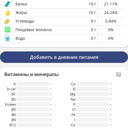
Белки
19
г
21.11
%
Жиры
16
г
24.24
%
Углеводы
8
г
5.84
%
Пищевые волокна
0
г
0
%
Вода
0
г
0
%
Добавить в дневник питания
Витамины и минералы
A
~
Ca
~
b-car
~
Si
~
В1
~
Mg
~
B2
~
Na
~
Холин
~
P
~
B5
~
Cl
~
B6
~
Fe
~
B9
~
I
~
B12
~
Co
~