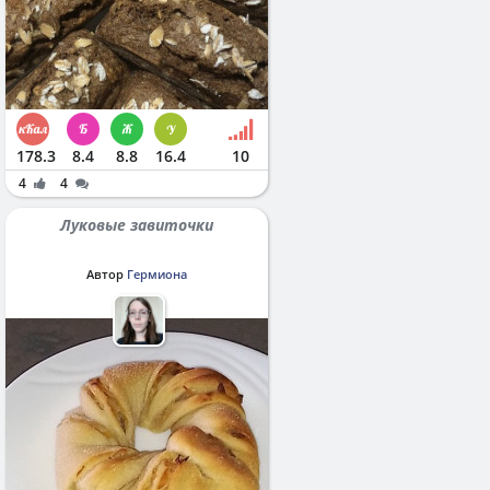
178.3
8.4
8.8
16.4
10
4
4
Луковые завиточки
Автор
Гермиона