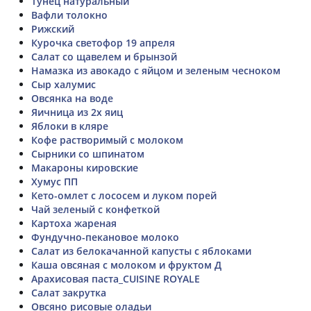
Тунец натуральный
Вафли толокно
Рижский
Курочка светофор 19 апреля
Салат со щавелем и брынзой
Намазка из авокадо с яйцом и зеленым чесноком
Сыр халумис
Овсянка на воде
Яичница из 2х яиц
Яблоки в кляре
Кофе растворимый с молоком
Сырники со шпинатом
Макароны кировские
Хумус ПП
Кето-омлет с лососем и луком порей
Чай зеленый с конфеткой
Картоха жареная
Фундучно-пекановое молоко
Салат из белокачанной капусты с яблоками
Каша овсяная с молоком и фруктом Д
Арахисовая паста_CUISINE ROYALE
Салат закрутка
Овсяно рисовые оладьи