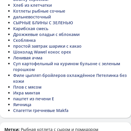
Хлеб из клетчатки
Котлеты рыбные сочные
дальневосточный
СЫРНЫЕ БЛИНЫ С ЗЕЛЕНЬЮ
Карибская смесь
Дрожжевые оладьи с яблоками
Скоблянка
простой завтрак шарики с какао
Шоколад Wawel кокос орех
Ленивая ачма
Суп картофельный на курином бульоне с зеленым
горошком
Филе цыплят-бройлеров охлаждённое Петелинка без
кожи
Плов с мясом
Икра минтая
паштет из печени Е
Яичница
Спагетти гречневые Makfa
Метки:
Рыбная котлета с сыром и помидором