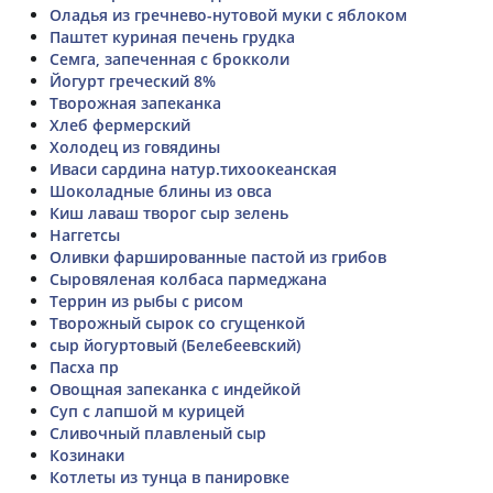
Оладья из гречнево-нутовой муки с яблоком
Паштет куриная печень грудка
Семга, запеченная с брокколи
Йогурт греческий 8%
Творожная запеканка
Хлеб фермерский
Холодец из говядины
Иваси сардина натур.тихоокеанская
Шоколадные блины из овса
Киш лаваш творог сыр зелень
Наггетсы
Оливки фаршированные пастой из грибов
Сыровяленая колбаса пармеджана
Террин из рыбы с рисом
Творожный сырок со сгущенкой
сыр йогуртовый (Белебеевский)
Пасха пр
Овощная запеканка с индейкой
Суп с лапшой м курицей
Сливочный плавленый сыр
Козинаки
Котлеты из тунца в панировке