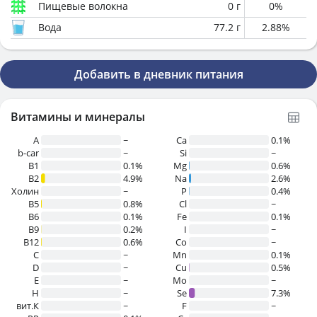
Пищевые волокна
0
г
0
%
Вода
77.2
г
2.88
%
Добавить в дневник питания
Витамины и минералы
A
~
Ca
0.1%
b-car
~
Si
~
В1
0.1%
Mg
0.6%
B2
4.9%
Na
2.6%
Холин
~
P
0.4%
B5
0.8%
Cl
~
B6
0.1%
Fe
0.1%
B9
0.2%
I
~
B12
0.6%
Co
~
C
~
Mn
0.1%
D
~
Cu
0.5%
E
~
Mo
~
H
~
Se
7.3%
вит.К
~
F
~