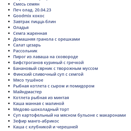
Смесь семян
Печ олад. 20.04.23
Goodmix кокос
Завтрак пицца-блин
Оладья
Семга жаренная
Домашняя гранола с орешками
Салат цезарь
Рассольник
Пирог из лаваша на сковороде
Бифстроганов куриный с гречкой
Банановый сврник с творожным муссом
Финский сливочный суп с семгой
Мясо тушёное
Рыбная котлета с сыром и помидором
Майндмастер
Котлета рыбная из минтая
Каша манная с малиной
Медово-шоколадный торт
Суп картофельный на мясном бульоне с макаронами
Зефир манго-абрикос
Каша с клубникой и черешней