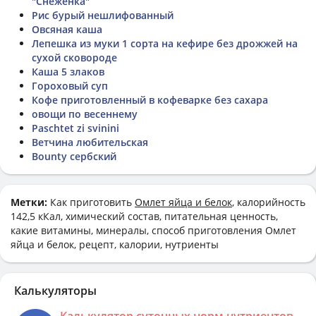
"Снеженка"
Рис бурый нешлифованный
Овсяная каша
Лепешка из муки 1 сорта на кефире без дрожжей на
сухой сковороде
Каша 5 злаков
Гороховый суп
Кофе приготовленный в кофеварке без сахара
овощи по весеннему
Paschtet zi svinini
Ветчина любительская
Bounty сербский
Метки:
Как приготовить
Омлет яйца и белок
, калорийность
142,5 кКал, химический состав, питательная ценность,
какие витамины, минералы, способ приготовления Омлет
яйца и белок, рецепт, калории, нутриенты
Калькуляторы
Калькулятор суточных норм нутриентов