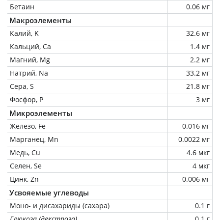
Бетаин
0.06 мг
Макроэлементы
Калий, K
32.6 мг
Кальций, Ca
1.4 мг
Магний, Mg
2.2 мг
Натрий, Na
33.2 мг
Сера, S
21.8 мг
Фосфор, P
3 мг
Микроэлементы
Железо, Fe
0.016 мг
Марганец, Mn
0.0022 мг
Медь, Cu
4.6 мкг
Селен, Se
4 мкг
Цинк, Zn
0.006 мг
Усвояемые углеводы
Моно- и дисахариды (сахара)
0.1 г
Глюкоза (декстроза)
0.1 г