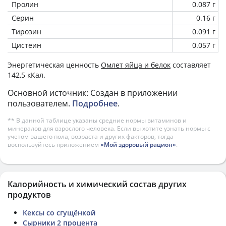
Пролин
0.087 г
Серин
0.16 г
Тирозин
0.091 г
Цистеин
0.057 г
Энергетическая ценность
Омлет яйца и белок
составляет
142,5 кКал.
Основной источник: Создан в приложении
пользователем.
Подробнее
.
** В данной таблице указаны средние нормы витаминов и
минералов для взрослого человека. Если вы хотите узнать нормы с
учетом вашего пола, возраста и других факторов, тогда
воспользуйтесь приложением
«Мой здоровый рацион»
.
Калорийность и химический состав других
продуктов
Кексы со сгущёнкой
Сырники 2 процента