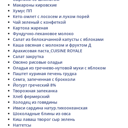
Макароны кировские
Хумус ПП
Кето-омлет с лососем и луком порей
Чай зеленый с конфеткой
Картоха жареная
Фундучно-пекановое молоко
Салат из белокачанной капусты с яблоками
Каша овсяная с молоком и фруктом Д
Арахисовая паста_CUISINE ROYALE
Салат закрутка
Овсяно рисовые оладьи
Оладья из гречнево-нутовой муки с яблоком
Паштет куриная печень грудка
Семга, запеченная с брокколи
Йогурт греческий 8%
Творожная запеканка
Хлеб фермерский
Холодец из говядины
Иваси сардина натур.тихоокеанская
Шоколадные блины из овса
Киш лаваш творог сыр зелень
Наггетсы