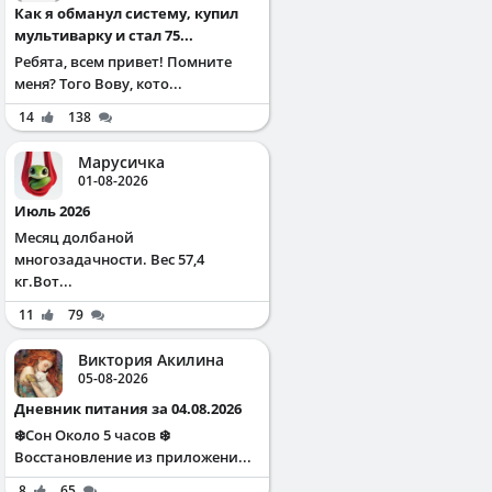
Как я обманул систему, купил
мультиварку и стал 75...
Ребята, всем привет! Помните
меня? Того Вову, кото...
14
138
Марусичка
01-08-2026
Июль 2026
Месяц долбаной
многозадачности. Вес 57,4
кг.Вот...
11
79
Виктория Акилина
05-08-2026
Дневник питания за 04.08.2026
❄️Сон Около 5 часов ❄️
Восстановление из приложени...
8
65