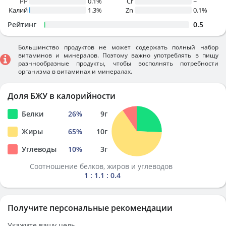
PP
0.1%
Cr
~
Калий
1.3%
Zn
0.1%
Рейтинг
0.5
Большинство продуктов не может содержать полный набор
витаминов и минералов. Поэтому важно употреблять в пищу
разннообразные продукты, чтобы восполнять потребности
организма в витаминах и минералах.
Доля БЖУ в калорийности
Белки
26
%
9
г
Жиры
65
%
10
г
Углеводы
10
%
3
г
Соотношение белков, жиров и углеводов
1 : 1.1 : 0.4
Получите персональные рекомендации
Укажите вашу цель