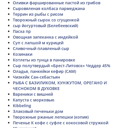
Оливки фаршированные пастой из грибов
Сыровяленая колбаса пармеджана
Террин из рыбы с рисом
Творожный сырок со сгущенкой
сыр йогуртовый (Белебеевский)
Пасха пр
Овощная запеканка с индейкой
Суп с лапшой м курицей
Сливочный плавленый сыр
Козинаки
Котлеты из тунца в панировке
Сыр полутвердый «Брест-Литовск» Чеддер 45%
Оладья, панкейки кефир (САМ)
Чизкейк Сан-себастьян
РЫБА С БАЗИЛИКОМ, КУНЖУТОМ, ОРЕГАНО И
ЧЕСНОКОМ В ДУХОВКЕ
Вареники с вишней
Капуста с морковью
Kibbeling
Злаковый печеньки дом
Творожные ржаные лепешки (копия)
Печенье К кофе с суфле с кокосовой стружкой