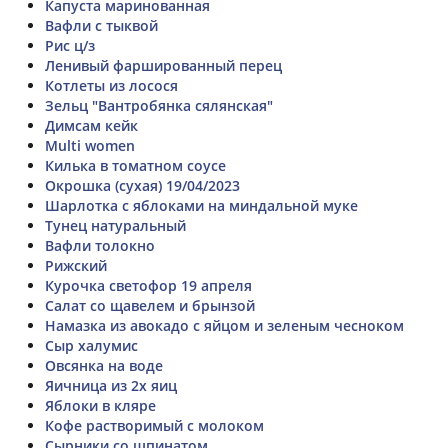
Капуста маринованная
Вафли с тыквой
Рис ц/з
Ленивый фаршированный перец
Котлеты из лосося
Зельц "Вантробянка сялянская"
Димсам кейк
Multi women
Килька в томатном соусе
Окрошка (сухая) 19/04/2023
Шарлотка с яблоками на миндальной муке
Тунец натуральный
Вафли толокно
Рижский
Курочка светофор 19 апреля
Салат со щавелем и брынзой
Намазка из авокадо с яйцом и зеленым чесноком
Сыр халумис
Овсянка на воде
Яичница из 2х яиц
Яблоки в кляре
Кофе растворимый с молоком
Сырники со шпинатом