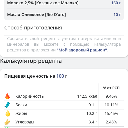
Молоко 2,5% [Козельское Молоко]
160 г
Масло Оливковое [Rio D'oro]
10 г
Способ приготовления
Составить свой рецепт с учетом потерь витаминов и
минералов вы можете с помощью калькулятора
рецептов в приложении
"Мой здоровый рацион"
.
Калькулятор рецепта
Пищевая ценность на
100
г
% от РСП
Калорийность
142.5
ккал
9.46
%
Белки
9.1
г
10.11
%
Жиры
10.2
г
15.45
%
Углеводы
3.4
г
2.48
%