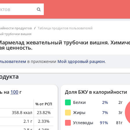
рийности продуктов
Таблица продуктов пользователей
ый трубочки вишня
Мармелад жевательный трубочки вишня
. Химич
ая ценность.
льзователем
в приложении
Мой здоровый рацион
.
одукта
ь на
100
г
Доля БЖУ в калорийности
Белки
2
%
2
г
% от РСП
358.8
ккал
23.82
%
Жиры
7
%
3
г
2.1
г
2.33
%
Углеводы
91
%
81
г
2.8
г
4.24
%