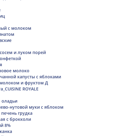
е
яиц
мый с молоком
инатом
вские
ососем и луком порей
конфеткой
я
новое молоко
ачанной капусты с яблоками
 молоком и фруктом Д
та_CUISINE ROYALE
 оладьи
нево-нутовой муки с яблоком
 печень грудка
ная с брокколи
ий 8%
канка