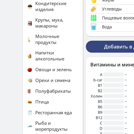
Кондитерские
Углеводы
изделия
Пищевые воло
Крупы, мука,
макароны
Вода
Молочные
продукты
Добавить в
Напитки
алкогольные
Витамины и мин
Овощи и зелень
A
~
Орехи и семена
b-car
~
В1
~
Полуфабрикаты
B2
~
Холин
~
Птица
B5
~
B6
~
Ресторанная еда
B9
~
B12
~
Рыба и
C
~
D
~
морепродукты
E
~