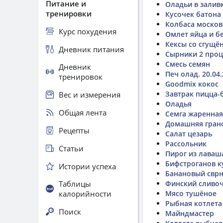
Питание и
Оладьи в залив
тренировки
Кусочек батона
Колбаса москов
Курс похудения
Омлет яйца и б
Кексы со сгущё
Дневник питания
Сырники 2 проц
Смесь семян
Дневник
Печ олад. 20.04.
тренировок
Goodmix кокос
Завтрак пицца-
Вес и измерения
Оладья
Общая лента
Семга жаренная
Домашняя гран
Рецепты
Салат цезарь
Рассольник
Статьи
Пирог из лаваш
Бифстроганов к
Истории успеха
Банановый сврн
Таблицы
Финский сливоч
калорийности
Мясо тушёное
Рыбная котлета
Поиск
Майндмастер