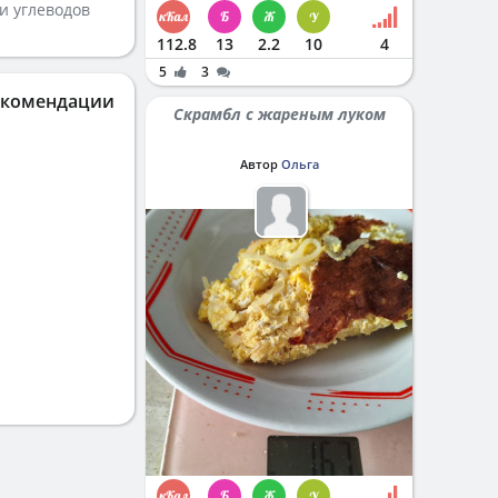
и углеводов
112.8
13
2.2
10
4
5
3
екомендации
Скрамбл с жареным луком
Автор
Ольга