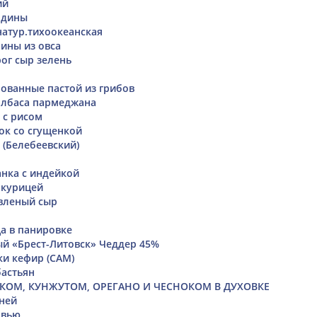
ий
ядины
натур.тихоокеанская
ины из овса
ог сыр зелень
ванные пастой из грибов
олбаса пармеджана
 с рисом
к со сгущенкой
 (Белебеевский)
нка с индейкой
 курицей
вленый сыр
ца в панировке
й «Брест-Литовск» Чеддер 45%
ки кефир (САМ)
бастьян
КОМ, КУНЖУТОМ, ОРЕГАНО И ЧЕСНОКОМ В ДУХОВКЕ
ней
овью