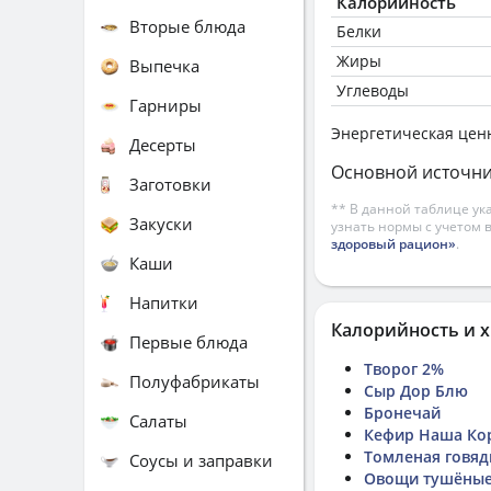
Калорийность
Вторые блюда
Белки
Жиры
Выпечка
Углеводы
Гарниры
Энергетическая цен
Десерты
Основной источни
Заготовки
** В данной таблице ук
Закуски
узнать нормы с учетом 
здоровый рацион»
.
Каши
Напитки
Калорийность и х
Первые блюда
Творог 2%
Полуфабрикаты
Сыр Дор Блю
Бронечай
Салаты
Кефир Наша Ко
Томленая говяд
Соусы и заправки
Овощи тушёные