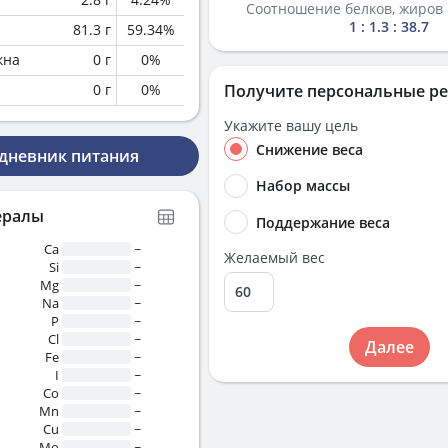
Соотношение белков, жиров 
1 : 1.3 : 38.7
81.3
г
59.34
%
кна
0
г
0
%
0
г
0
%
Получите персональные р
Укажите вашу цель
Снижение веса
 дневник питания
Набор массы
ералы
Поддержание веса
Ca
~
Желаемый вес
Si
~
Mg
~
Na
~
P
~
Cl
~
Далее
Fe
~
I
~
Co
~
Mn
~
Cu
~
Mo
~