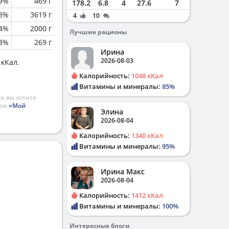
.9%
469 г
178.2
6.8
4
27.6
7
.8%
3619 г
4
10
.4%
2000 г
Лучшие рационы
.3%
269 г
Ирина
2026-08-03
 кКал.
Калорийность:
1048 кКал
Витамины и минералы:
85%
и вы хотите
ием
«Мой
Элина
2026-08-04
Калорийность:
1340 кКал
Витамины и минералы:
95%
Ирина Макс
2026-08-04
Калорийность:
1412 кКал
Витамины и минералы:
100%
Интересные блоги