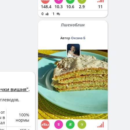
148.4
10.3
10.6
2.9
11
0
1
Пшеноблин
Автор
Оксана Б
очки вишня"
.
глеводов,
 от
100%
ы в
нормы
кал