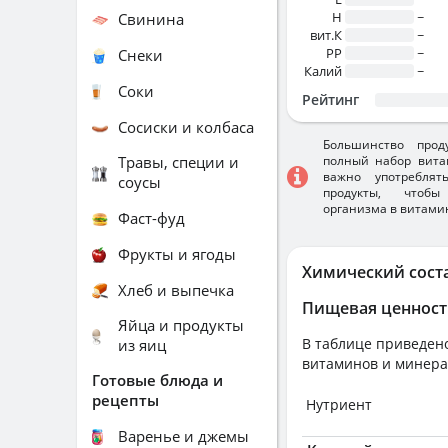
H
~
Свинина
вит.К
~
PP
~
Снеки
Калий
~
Соки
Рейтинг
Сосиски и колбаса
Большинство прод
Травы, специи и
полный набор вита
важно употребля
соусы
продукты, чтобы
организма в витами
Фаст-фуд
Фрукты и ягоды
Химический сост
Хлеб и выпечка
Пищевая ценност
Яйца и продукты
В таблице приведено
из яиц
витаминов и минера
Готовые блюда и
рецепты
Нутриент
Варенье и джемы