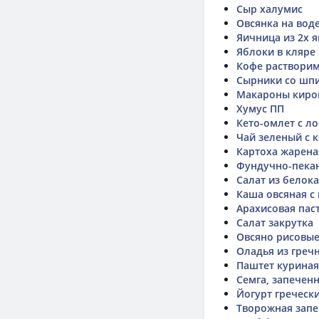
Сыр халумис
Овсянка на вод
Яичница из 2х 
Яблоки в кляре
Кофе раствори
Сырники со шп
Макароны киро
Хумус ПП
Кето-омлет с л
Чай зеленый с 
Картоха жарена
Фундучно-пека
Салат из белок
Каша овсяная с
Арахисовая пас
Салат закрутка
Овсяно рисовые
Оладья из греч
Паштет куриная
Семга, запечен
Йогурт греческ
Творожная запе