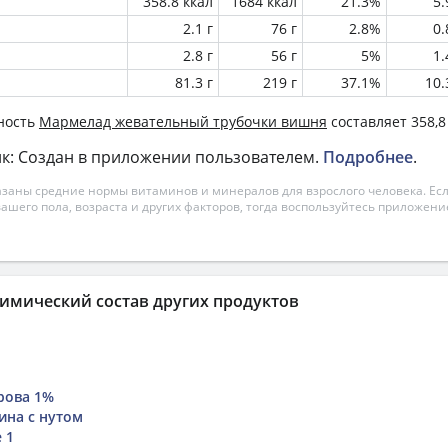
358.8 ккал
1684 ккал
21.3%
5
2.1 г
76 г
2.8%
0
2.8 г
56 г
5%
1
81.3 г
219 г
37.1%
10
ность
Мармелад жевательный трубочки вишня
составляет 358,8
к: Создан в приложении пользователем.
Подробнее
.
азаны средние нормы витаминов и минералов для взрослого человека. Есл
вашего пола, возраста и других факторов, тогда воспользуйтесь приложен
имический состав других продуктов
рова 1%
ина с нутом
 1