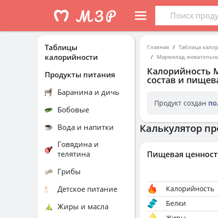
Таблицы
Главная
Таблица кало
калорийности
Мармелад жевательн
Калорийность
Продукты питания
состав и пищев
Баранина и дичь
Продукт создан
по
Бобовые
Калькулятор пр
Вода и напитки
Говядина и
телятина
Пищевая ценност
Грибы
Детское питание
Калорийность
Белки
Жиры и масла
Жиры