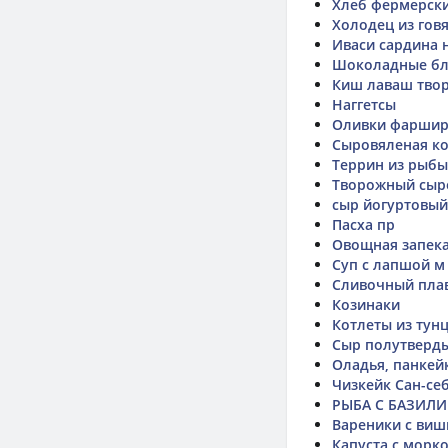
Хлеб фермерск
Холодец из гов
Иваси сардина 
Шоколадные бл
Киш лаваш твор
Наггетсы
Оливки фарширо
Сыровяленая к
Террин из рыбы
Творожный сыро
сыр йогуртовый
Пасха пр
Овощная запека
Суп с лапшой м
Сливочный пла
Козинаки
Котлеты из тун
Сыр полутверды
Оладья, панкей
Чизкейк Сан-се
РЫБА С БАЗИЛИ
Вареники с виш
Капуста с морк