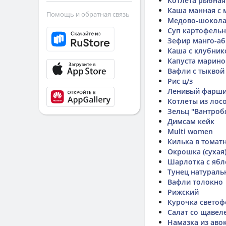
Котлета рыбная
Каша манная с 
Помощь и обратная связь
Медово-шокола
Суп картофельн
Зефир манго-аб
Каша с клубник
Капуста марино
Вафли с тыквой
Рис ц/з
Ленивый фарши
Котлеты из лос
Зельц "Вантроб
Димсам кейк
Multi women
Килька в томат
Окрошка (сухая)
Шарлотка с ябл
Тунец натурал
Вафли толокно
Рижский
Курочка светоф
Салат со щавел
Намазка из аво