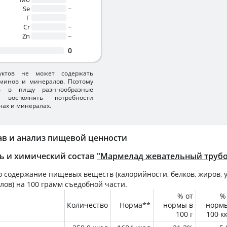
Se
~
F
~
Cr
~
Zn
~
0
уктов не может содержать
минов и минералов. Поэтому
ть в пищу разннообразные
 восполнять потребности
нах и минералах.
ав и анализ пищевой ценности
ь и химический состав
"Мармелад жевательный труб
 содержание пищевых веществ (калорийности, белков, жиров, у
лов) на
100 грамм
съедобной части.
% от
%
Количество
Норма**
нормы в
норм
100 г
100 к