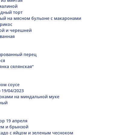
 из минтая
малиной
дный торт
ый на мясном бульоне с макаронами
рикос
ой и черешней
ванная
рованный перец
ося
янка сялянская"
ном соусе
 19/04/2023
оками на миндальной муке
ьный
ор 19 апреля
ем и брынзой
кадо с яйцом и зеленым чесноком