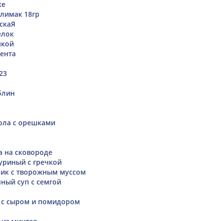
ке
 лимак 18гр
скаЯ
елок
нкой
ента
23
блин
ола с орешками
а на сковороде
уриный с гречкой
ик с творожным муссом
ный суп с семгой
 с сыром и помидором