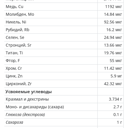
Медь, Cu
1192 мкг
Молибден, Mo
14.84 мкг
Никель, Ni
92.56 мкг
Рубидий, Rb
16.2 мкг
Селен, Se
24.94 мкг
Стронций, Sr
13.66 мкг
Титан, Ti
19.76 мкг
Фтор, F
55 мкг
Хром, Cr
11.42 мкг
Цинк, Zn
5.9 мг
Цирконий, Zr
42.32 мкг
Усвояемые углеводы
Крахмал и декстрины
3.734 г
Моно- и дисахариды (сахара)
2.7 г
Глюкоза (декстроза)
0.1 г
Сахароза
1 г