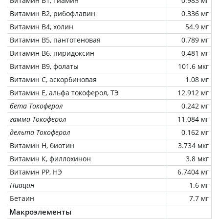
Витамин В1, тиамин
0.983 мг
Витамин В2, рибофлавин
0.336 мг
Витамин В4, холин
54.9 мг
Витамин В5, пантотеновая
0.789 мг
Витамин В6, пиридоксин
0.481 мг
Витамин В9, фолаты
101.6 мкг
Витамин C, аскорбиновая
1.08 мг
Витамин Е, альфа токоферол, ТЭ
12.912 мг
бета Токоферол
0.242 мг
гамма Токоферол
11.084 мг
дельта Токоферол
0.162 мг
Витамин Н, биотин
3.734 мкг
Витамин К, филлохинон
3.8 мкг
Витамин РР, НЭ
6.7404 мг
Ниацин
1.6 мг
Бетаин
7.7 мг
Макроэлементы