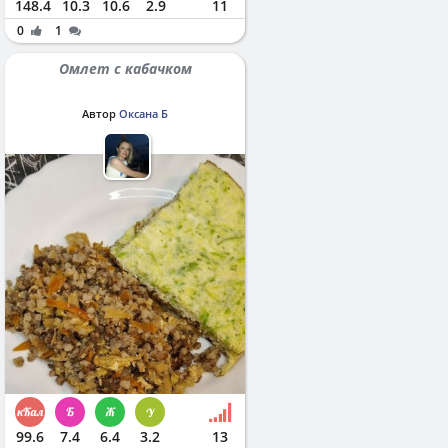
148.4
10.3
10.6
2.9
11
0
1
Омлет с кабачком
Автор
Оксана Б
99.6
7.4
6.4
3.2
13