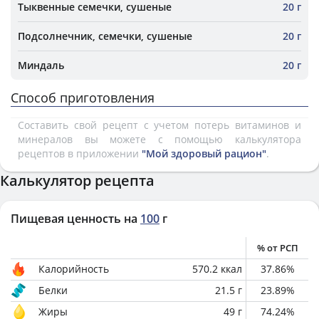
Тыквенные семечки, сушеные
20 г
Подсолнечник, семечки, сушеные
20 г
Миндаль
20 г
Способ приготовления
Составить свой рецепт с учетом потерь витаминов и
минералов вы можете с помощью калькулятора
рецептов в приложении
"Мой здоровый рацион"
.
Калькулятор рецепта
Пищевая ценность на
100
г
% от РСП
Калорийность
570.2
ккал
37.86
%
Белки
21.5
г
23.89
%
Жиры
49
г
74.24
%