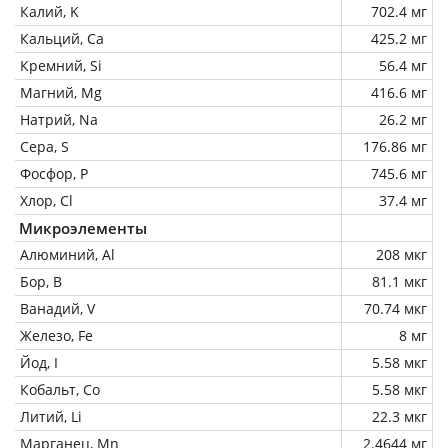
Калий, K
702.4 мг
Кальций, Ca
425.2 мг
Кремний, Si
56.4 мг
Магний, Mg
416.6 мг
Натрий, Na
26.2 мг
Сера, S
176.86 мг
Фосфор, P
745.6 мг
Хлор, Cl
37.4 мг
Микроэлементы
Алюминий, Al
208 мкг
Бор, B
81.1 мкг
Ванадий, V
70.74 мкг
Железо, Fe
8 мг
Йод, I
5.58 мкг
Кобальт, Co
5.58 мкг
Литий, Li
22.3 мкг
Марганец, Mn
2.4644 мг