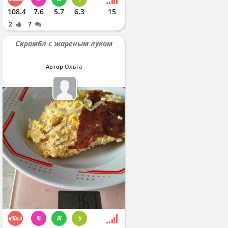
108.4
7.6
5.7
6.3
15
2
7
Скрамбл с жареным луком
Автор
Ольга