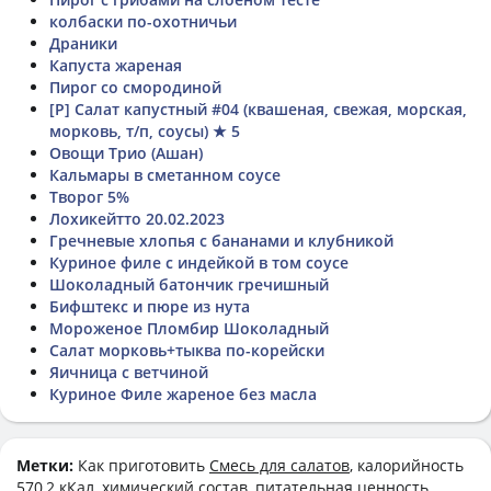
колбаски по-охотничьи
Драники
Капуста жареная
Пирог со смородиной
[Р] Салат капустный #04 (квашеная, свежая, морская,
морковь, т/п, соусы) ★ 5
Овощи Трио (Ашан)
Кальмары в сметанном соусе
Творог 5%
Лохикейтто 20.02.2023
Гречневые хлопья с бананами и клубникой
Куриное филе с индейкой в том соусе
Шоколадный батончик гречишный
Бифштекс и пюре из нута
Мороженое Пломбир Шоколадный
Салат морковь+тыква по-корейски
Яичница с ветчиной
Куриное Филе жареное без масла
Метки:
Как приготовить
Смесь для салатов
, калорийность
570,2 кКал, химический состав, питательная ценность,