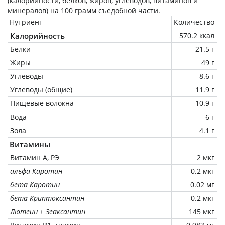
(калорийности, белков, жиров, углеводов, витаминов и
минералов) на
100 грамм
съедобной части.
Нутриент
Количество
Калорийность
570.2 ккал
Белки
21.5 г
Жиры
49 г
Углеводы
8.6 г
Углеводы (общие)
11.9 г
Пищевые волокна
10.9 г
Вода
6 г
Зола
4.1 г
Витамины
Витамин А, РЭ
2 мкг
альфа Каротин
0.2 мкг
бета Каротин
0.02 мг
бета Криптоксантин
0.2 мкг
Лютеин + Зеаксантин
145 мкг