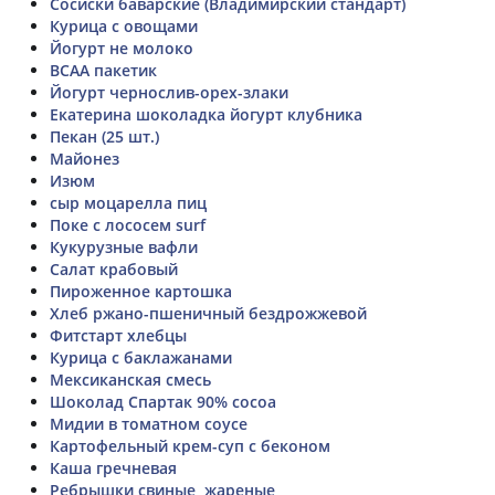
Сосиски баварские (Владимирский стандарт)
Курица с овощами
Йогурт не молоко
BCAA пакетик
Йогурт чернослив-орех-злаки
Екатерина шоколадка йогурт клубника
Пекан (25 шт.)
Майонез
Изюм
сыр моцарелла пиц
Поке с лососем surf
Кукурузные вафли
Салат крабовый
Пироженное картошка
Хлеб ржано-пшеничный бездрожжевой
Фитстарт хлебцы
Курица с баклажанами
Мексиканская смесь
Шоколад Спартак 90% cocoa
Мидии в томатном соусе
Картофельный крем-суп с беконом
Каша гречневая
Ребрышки свиные, жареные