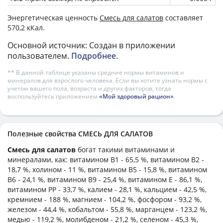
Энергетическая ценность
Смесь для салатов
составляет
570,2 кКал.
Основной источник: Создан в приложении
пользователем.
Подробнее
.
** В данной таблице указаны средние нормы витаминов и
минералов для взрослого человека. Если вы хотите узнать нормы с
учетом вашего пола, возраста и других факторов, тогда
воспользуйтесь приложением
«Мой здоровый рацион»
.
Полезные свойства СМЕСЬ ДЛЯ САЛАТОВ
Смесь для салатов
богат такими витаминами и
минералами, как: витамином B1 - 65,5 %, витамином B2 -
18,7 %, холином - 11 %, витамином B5 - 15,8 %, витамином
B6 - 24,1 %, витамином B9 - 25,4 %, витамином E - 86,1 %,
витамином PP - 33,7 %, калием - 28,1 %, кальцием - 42,5 %,
кремнием - 188 %, магнием - 104,2 %, фосфором - 93,2 %,
железом - 44,4 %, кобальтом - 55,8 %, марганцем - 123,2 %,
медью - 119,2 %, молибденом - 21,2 %, селеном - 45,3 %,