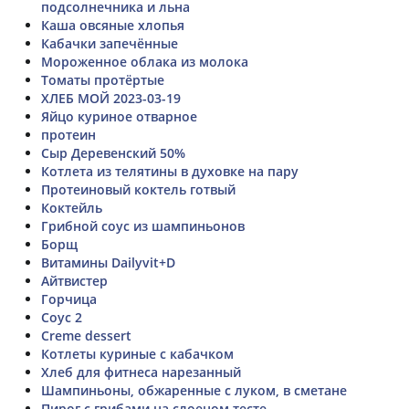
подсолнечника и льна
Каша овсяные хлопья
Кабачки запечённые
Мороженное облака из молока
Томаты протëртые
ХЛЕБ МОЙ 2023-03-19
Яйцо куриное отварное
протеин
Сыр Деревенский 50%
Котлета из телятины в духовке на пару
Протеиновый коктель готвый
Коктейль
Грибной соус из шампиньонов
Борщ
Витамины Dailyvit+D
Айтвистер
Горчица
Соус 2
Creme dessert
Котлеты куриные с кабачком
Хлеб для фитнеса нарезанный
Шампиньоны, обжаренные с луком, в сметане
Пирог с грибами на слоеном тесте