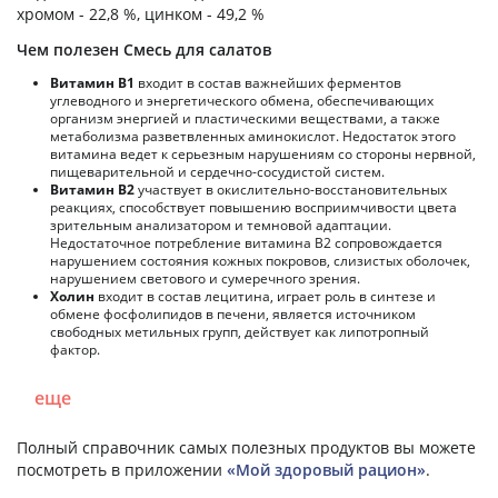
хромом - 22,8 %, цинком - 49,2 %
Чем полезен Смесь для салатов
Витамин В1
входит в состав важнейших ферментов
углеводного и энергетического обмена, обеспечивающих
организм энергией и пластическими веществами, а также
метаболизма разветвленных аминокислот. Недостаток этого
витамина ведет к серьезным нарушениям со стороны нервной,
пищеварительной и сердечно-сосудистой систем.
Витамин В2
участвует в окислительно-восстановительных
реакциях, способствует повышению восприимчивости цвета
зрительным анализатором и темновой адаптации.
Недостаточное потребление витамина В2 сопровождается
нарушением состояния кожных покровов, слизистых оболочек,
нарушением светового и сумеречного зрения.
Холин
входит в состав лецитина, играет роль в синтезе и
обмене фосфолипидов в печени, является источником
свободных метильных групп, действует как липотропный
фактор.
еще
Полный справочник самых полезных продуктов вы можете
посмотреть в приложении
«Мой здоровый рацион»
.