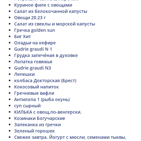
Куриное филе с овощами
Салат из белокочанной капусты
Овощи 20.23 г
Салат из свеклы и морской капусты
Гречка golden sun
Биг Хит
Оладьи на кефире
Gudrie graudi N 1
Грудка запечёная в духовке
Лопатка говяжья
Gudrie graudi N3
Лепешки
колбаса Докторская (Брест)
Кокосовый напиток
Гречневые вафли
Антилопа 1 (рыба окунь)
суп сырный
КИЛЬКА с овощ.по-венгерски.
Козинаки Богучарские
Запеканка из гречки
Зеленый горошек
Свежее завтра. Йогурт с мюсли, семенами тыквы,