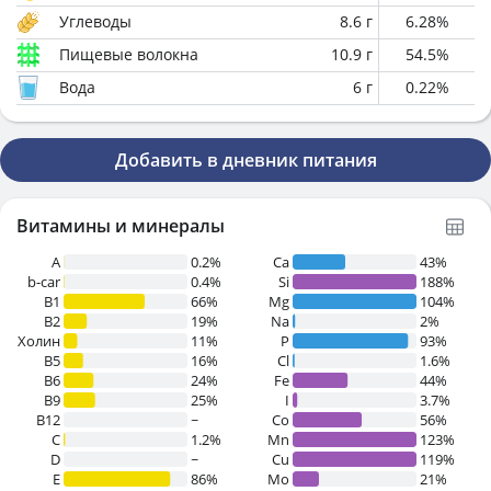
Углеводы
8.6
г
6.28
%
Пищевые волокна
10.9
г
54.5
%
Вода
6
г
0.22
%
Добавить в дневник питания
Витамины и минералы
A
0.2%
Ca
43%
b-car
0.4%
Si
188%
В1
66%
Mg
104%
B2
19%
Na
2%
Холин
11%
P
93%
B5
16%
Cl
1.6%
B6
24%
Fe
44%
B9
25%
I
3.7%
B12
~
Co
56%
C
1.2%
Mn
123%
D
~
Cu
119%
E
86%
Mo
21%