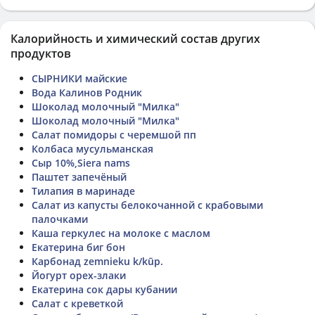
Калорийность и химический состав других
продуктов
СЫРНИКИ майские
Вода Калинов Родник
Шоколад молочный "Милка"
Шоколад молочный "Милка"
Салат помидоры с черемшой пп
Колбаса мусульманская
Сыр 10%,Siera nams
Паштет запечëный
Тилапия в маринаде
Салат из капусты белокочанной с крабовыми
палочками
Каша геркулес на молоке с маслом
Екатерина биг бон
Карбонад zemnieku k/kūp.
Йогурт орех-злаки
Екатерина сок дары кубании
Салат с креветкой