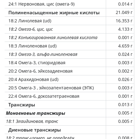
24:1 Нервоновая, цис (омега-9)
0.014 г
Полиненасыщенные жирные кислоты
21.049 г
18:2 Линолевая (ud)
16.353 г
18:2 Омега-6, цис, цис
4.133 г
18:2 Конъюгированная линолевая кислота
0.001 г
18:3 Линоленовая (ud)
4.659 г
18:3 Омега-3, альфа-линоленовая
0.024 г
18:4 Омега-3, стиоридовая
0.003 г
20:2 Омега-6, эйкозадиеновая
0.002 г
20:4 Арахидоновая (ud)
0.026 г
20:5 Омега-3 , эйкозапентаеновая (ЭПК)
0.003 г
22:4 Омега-6, докозатетраеновая
0.001 г
Трансжиры
0.013 г
Моноеновые трансжиры
0.005 г
18:1 Элаидиновая, транс
0.005 г
Диеновые трансжиры
18:2 транс-изомер, не определён
0.008 г