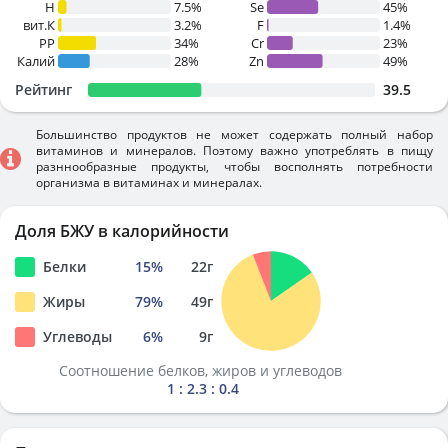
H
7.5%
Se
45%
вит.К
3.2%
F
1.4%
PP
34%
Cr
23%
Калий
28%
Zn
49%
Рейтинг
39.5
Большинство продуктов не может содержать полный набор
витаминов и минералов. Поэтому важно употреблять в пищу
разннообразные продукты, чтобы восполнять потребности
организма в витаминах и минералах.
Доля БЖУ в калорийности
Белки
15
%
22
г
Жиры
79
%
49
г
Углеводы
6
%
9
г
Соотношение белков, жиров и углеводов
1 : 2.3 : 0.4