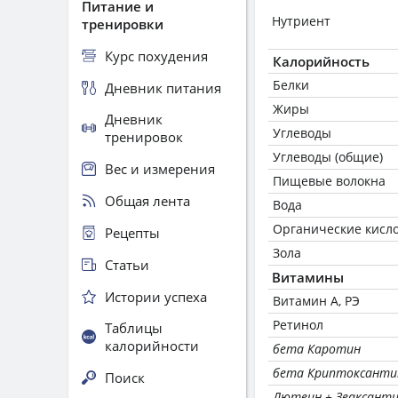
Питание и
Нутриент
тренировки
Курс похудения
Калорийность
Белки
Дневник питания
Жиры
Дневник
Углеводы
тренировок
Углеводы (общие)
Вес и измерения
Пищевые волокна
Общая лента
Вода
Органические кисл
Рецепты
Зола
Статьи
Витамины
Истории успеха
Витамин А, РЭ
Ретинол
Таблицы
калорийности
бета Каротин
бета Криптоксанти
Поиск
Лютеин + Зеаксант