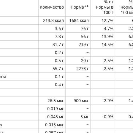
% от
%
Количество
Норма**
нормы в
норм
100 г
100 к
213.3 ккал
1684 ккал
12.7%
3.6 г
76 г
4.7%
2
7.8 г
56 г
13.9%
6
31.7 г
219 г
14.5%
6
0.2 г
~
0.5 г
20 г
2.5%
1
55.7 г
2273 г
2.5%
1
оты
0.1 г
~
0.4 г
~
26.5 мкг
900 мкг
2.9%
1
0.019 мг
~
0.045 мг
5 мг
0.9%
0
н
0.015 мкг
~
ин
0.057 мкг
~