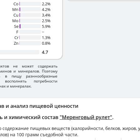
Co
2.2%
Mn
4.2%
Cu
3.4%
Mo
2.5%
Se
5.9%
F
~
Cr
1.3%
Zn
0.8%
4.7
уктов не может содержать
минов и минералов. Поэтому
ть в пищу разннообразные
 восполнять потребности
нах и минералах.
ав и анализ пищевой ценности
ь и химический состав
"Меренговый рулет"
.
 содержание пищевых веществ (калорийности, белков, жиров, у
лов) на
100 грамм
съедобной части.