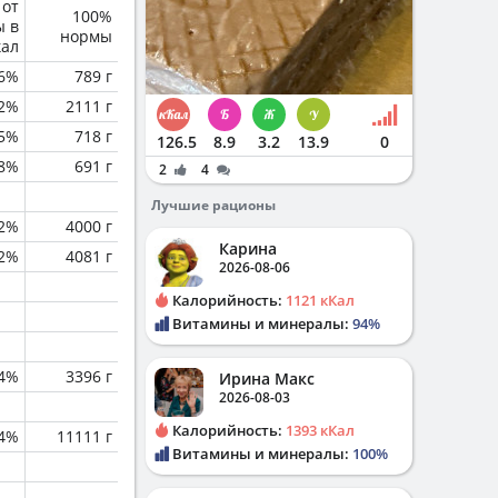
 от
100%
ы в
нормы
кал
6%
789 г
.2%
2111 г
.5%
718 г
126.5
8.9
3.2
13.9
0
.8%
691 г
2
4
Лучшие рационы
.2%
4000 г
Карина
.2%
4081 г
2026-08-06
Калорийность:
1121 кКал
Витамины и минералы:
94%
.4%
3396 г
Ирина Макс
2026-08-03
Калорийность:
1393 кКал
.4%
11111 г
Витамины и минералы:
100%