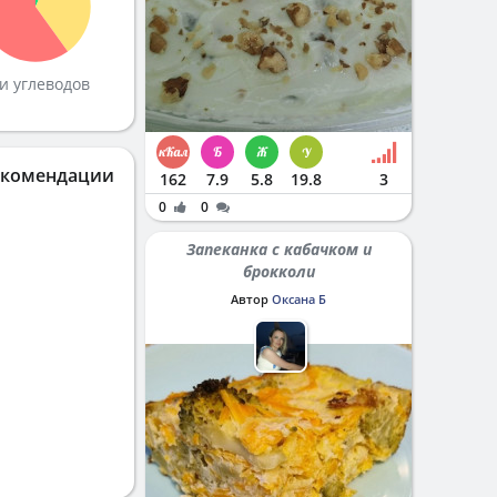
и углеводов
екомендации
162
7.9
5.8
19.8
3
0
0
Запеканка с кабачком и
брокколи
Автор
Оксана Б