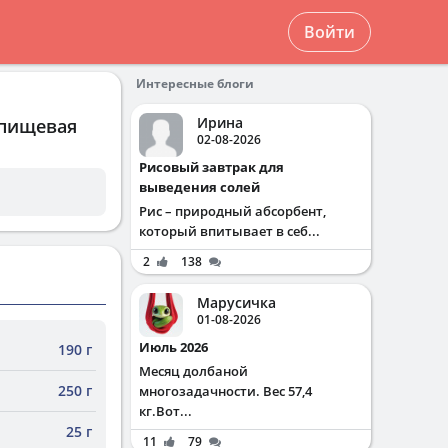
Войти
Интересные блоги
Ирина
 пищевая
02-08-2026
Рисовый завтрак для
выведения солей
Рис – природный абсорбент,
который впитывает в себ...
2
138
Марусичка
01-08-2026
Июль 2026
190 г
Месяц долбаной
250 г
многозадачности. Вес 57,4
кг.Вот...
25 г
11
79