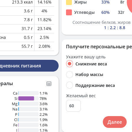
213.3
ккал
14.16
%
Жиры
33
%
8
г
3.6
г
4
%
Углеводы
60
%
32
г
7.8
г
11.82
%
Соотношение белков, жиров 
1 : 2.2 : 8.8
31.7
г
23.14
%
кна
0.5
г
2.5
%
55.7
г
2.08
%
Получите персональные р
Укажите вашу цель
Снижение веса
 дневник питания
Набор массы
ералы
Поддержание веса
Ca
1.1%
Желаемый вес
Si
78%
Mg
3.6%
Na
3.1%
P
2.2%
Cl
1.9%
Далее
Fe
1.6%
I
1.1%