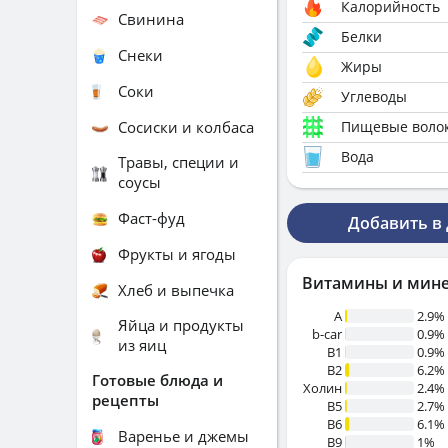
Калорийность
Свинина
Белки
Снеки
Жиры
Соки
Углеводы
Сосиски и колбаса
Пищевые воло
Вода
Травы, специи и
соусы
Фаст-фуд
Добавить в
Фрукты и ягоды
Витамины и мин
Хлеб и выпечка
A
2.9%
Яйца и продукты
b-car
0.9%
из яиц
В1
0.9%
B2
6.2%
Готовые блюда и
Холин
2.4%
рецепты
B5
2.7%
B6
6.1%
Варенье и джемы
B9
1%