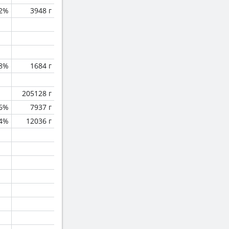
.2%
3948 г
.8%
1684 г
205128 г
.6%
7937 г
.4%
12036 г