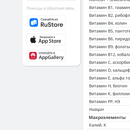
Витамин В1, тиамин
Помощь и обратная связь
Витамин В2, рибоф
Витамин В4, холин
Витамин В5, пантот
Витамин В6, пирид
Витамин В9, фолаты
Витамин В12, кобал
Витамин C, аскорби
Витамин D, кальци
Витамин Е, альфа т
Витамин Н, биотин
Витамин К, филлох
Витамин РР, НЭ
Ниацин
Макроэлементы
Калий, K