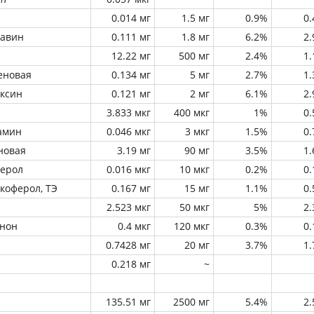
0.014 мг
1.5 мг
0.9%
0
лавин
0.111 мг
1.8 мг
6.2%
2
12.22 мг
500 мг
2.4%
1
еновая
0.134 мг
5 мг
2.7%
1
оксин
0.121 мг
2 мг
6.1%
2
3.833 мкг
400 мкг
1%
0
амин
0.046 мкг
3 мкг
1.5%
0
новая
3.19 мг
90 мг
3.5%
1
ферол
0.016 мкг
10 мкг
0.2%
0
окоферол, ТЭ
0.167 мг
15 мг
1.1%
0
2.523 мкг
50 мкг
5%
2
инон
0.4 мкг
120 мкг
0.3%
0
0.7428 мг
20 мг
3.7%
1
0.218 мг
~
135.51 мг
2500 мг
5.4%
2