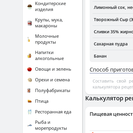
Кондитерские
Лимонный сок, н
изделия
Крупы, мука,
Творожный Сыр (
макароны
Сливки 35% жирно
Молочные
продукты
Сахарная пудра
Напитки
Банан
алкогольные
Овощи и зелень
Способ пригото
Орехи и семена
Составить свой 
калькулятора реце
Полуфабрикаты
Калькулятор ре
Птица
Ресторанная еда
Пищевая ценност
Рыба и
морепродукты