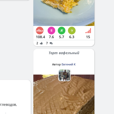
108.4
7.6
5.7
6.3
15
2
7
Торт вафельный
Автор
Евгений К
глеводов,