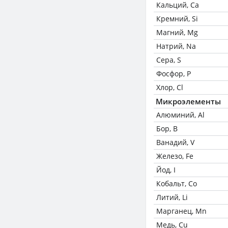
Кальций, Ca
Кремний, Si
Магний, Mg
Натрий, Na
Сера, S
Фосфор, P
Хлор, Cl
Микроэлементы
Алюминий, Al
Бор, B
Ванадий, V
Железо, Fe
Йод, I
Кобальт, Co
Литий, Li
Марганец, Mn
Медь, Cu