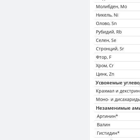
Молибден, Mo
Никель, Ni
Олово, Sn
Рубидий, Rb
Селен, Se
Стронций, Sr
Фтор, F
Хром, Cr
Цинк, Zn
Усвояемые углев
Крахмал и декстри
Моно- и дисахариды
Незаменимые ам
Аргинин*
Валин
Гистидин*