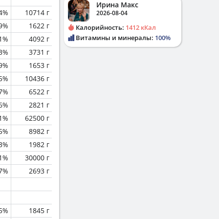
Ирина Макс
.4%
10714 г
2026-08-04
.9%
1622 г
Калорийность:
1412 кКал
Витамины и минералы:
100%
.1%
4092 г
.3%
3731 г
.9%
1653 г
.5%
10436 г
.7%
6522 г
.6%
2821 г
.1%
62500 г
.5%
8982 г
.3%
1982 г
.1%
30000 г
.7%
2693 г
.5%
1845 г