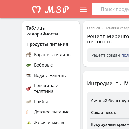
Таблицы
Главная
Таблица кало
калорийности
Рецепт
Меренго
ценность.
Продукты питания
Баранина и дичь
Рецепт создан
пол
Бобовые
Вода и напитки
Ингредиенты М
Говядина и
телятина
Яичный белок ку
Грибы
Детское питание
Сахар песок
Жиры и масла
Кукурузный крах