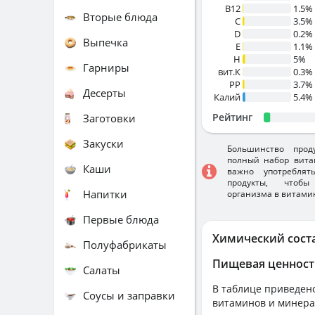
B12
1.5%
Вторые блюда
C
3.5%
D
0.2%
Выпечка
E
1.1%
H
5%
Гарниры
вит.К
0.3%
PP
3.7%
Десерты
Калий
5.4%
Рейтинг
Заготовки
Закуски
Большинство прод
полный набор вита
Каши
важно употребля
продукты, чтобы
Напитки
организма в витами
Первые блюда
Химический сост
Полуфабрикаты
Пищевая ценност
Салаты
В таблице приведено
Соусы и заправки
витаминов и минера