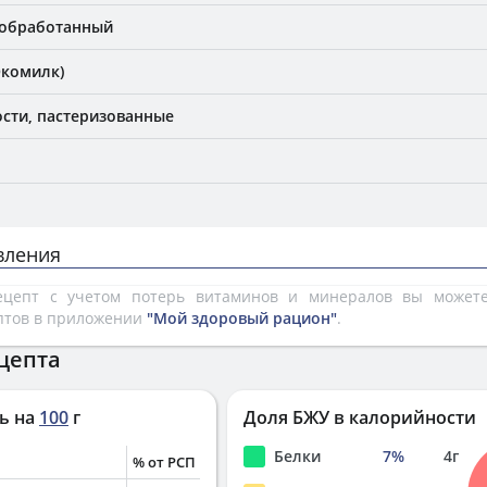
еобработанный
Экомилк)
сти, пастеризованные
вления
рецепт с учетом потерь витаминов и минералов вы може
птов в приложении
"Мой здоровый рацион"
.
цепта
ь на
100
г
Доля БЖУ в калорийности
Белки
7
%
4
г
% от РСП