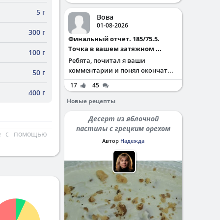
5 г
Вова
01-08-2026
300 г
Финальный отчет. 185/75.5.
Точка в вашем затяжном ...
100 г
Ребята, почитал я ваши
комментарии и понял окончат...
50 г
17
45
400 г
Новые рецепты
Десерт из яблочной
пастилы с грецким орехом
те с помощью
Автор
Надежда