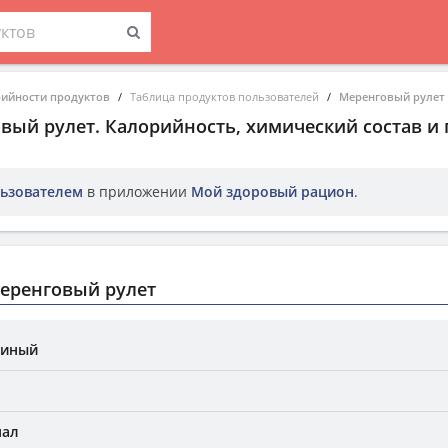
рийности продуктов
Таблица продуктов пользователей
Меренговый рулет
вый рулет
. Калорийность, химический состав и
ьзователем
в приложении
Мой здоровый рацион
.
еренговый рулет
риный
мал