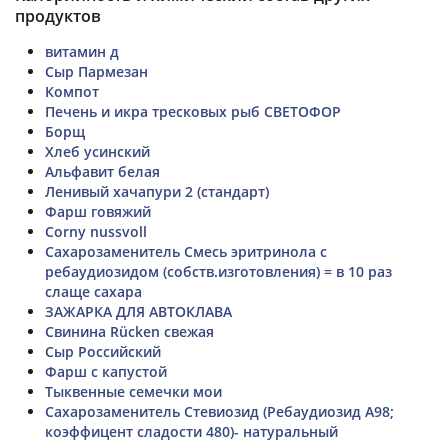
продуктов
витамин д
Сыр Пармезан
Компот
Печень и икра тресковых рыб СВЕТОФОР
Борщ
Хлеб усинский
Альфавит белая
Ленивый хачапури 2 (стандарт)
Фарш говяжий
Corny nussvoll
Сахарозаменитель Смесь эритринола с
ребаудиозидом (собств.изготовления) = в 10 раз
слаще сахара
ЗАЖАРКА ДЛЯ АВТОКЛАВА
Свинина Rücken свежая
Сыр Российский
Фарш с капустой
Тыквенные семечки мои
Сахарозаменитель Стевиозид (Ребаудиозид А98;
коэффицент сладости 480)- натуральный