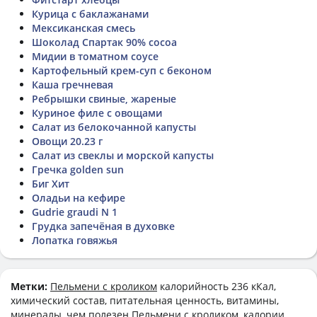
Курица с баклажанами
Мексиканская смесь
Шоколад Спартак 90% cocoa
Мидии в томатном соусе
Картофельный крем-суп с беконом
Каша гречневая
Ребрышки свиные, жареные
Куриное филе с овощами
Салат из белокочанной капусты
Овощи 20.23 г
Салат из свеклы и морской капусты
Гречка golden sun
Биг Хит
Оладьи на кефире
Gudrie graudi N 1
Грудка запечёная в духовке
Лопатка говяжья
Метки:
Пельмени с кроликом
калорийность 236 кКал,
химический состав, питательная ценность, витамины,
минералы, чем полезен Пельмени с кроликом, калории,