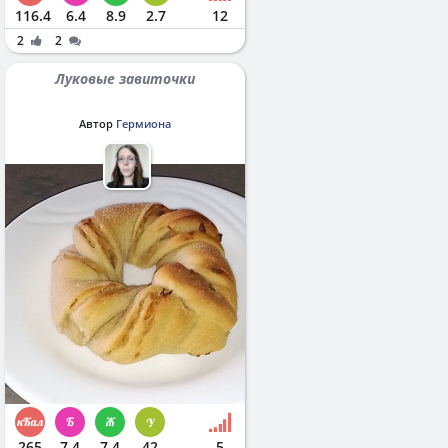
116.4
6.4
8.9
2.7
12
2
2
Луковые завиточки
Автор
Гермиона
265
7.4
7.4
42
5