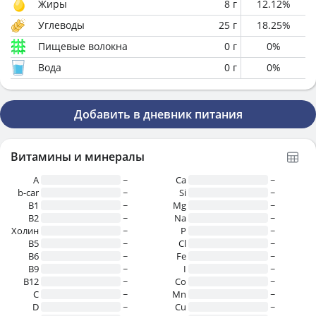
Жиры
8
г
12.12
%
Углеводы
25
г
18.25
%
Пищевые волокна
0
г
0
%
Вода
0
г
0
%
Добавить в дневник питания
Витамины и минералы
A
~
Ca
~
b-car
~
Si
~
В1
~
Mg
~
B2
~
Na
~
Холин
~
P
~
B5
~
Cl
~
B6
~
Fe
~
B9
~
I
~
B12
~
Co
~
C
~
Mn
~
D
~
Cu
~