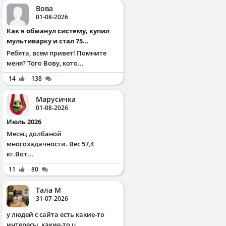
Вова
01-08-2026
Как я обманул систему, купил
мультиварку и стал 75...
Ребята, всем привет! Помните
меня? Того Вову, кото...
14
138
Марусичка
01-08-2026
Июль 2026
Месяц долбаной
многозадачности. Вес 57,4
кг.Вот...
11
80
Тала М
31-07-2026
у людей с сайта есть какие-то
интересы, какие-то ц...