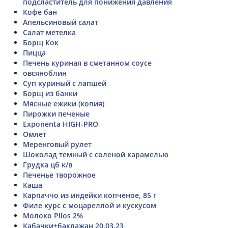
подсластитель для понижения давления
Кофе бан
Апельсиновый салат
Салат метелка
Борщ Кок
Пицца
Печень куриная в сметанном соусе
овсяноблин
Суп куриный с лапшей
Борщ из банки
Мясные ежики (копия)
Пирожки печеные
Exponenta HIGH-PRO
Омлет
Меренговый рулет
Шоколад темный с соленой карамелью
Грудка цб к/в
Печенье творожное
Каша
Карпаччо из индейки копченое, 85 г
Филе курс с моцареллой и кускусом
Молоко Pilos 2%
Кабачки+баклажан 20.03.23