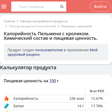
Войти
Главная
Таблица калорийности продуктов
Таблица продуктов пользователей
Пельмени с кроликом
Калорийность
Пельмени с кроликом
.
Химический состав и пищевая ценность.
Продукт создан
пользователем
в приложении
Мой
здоровый рацион
.
Калькулятор продукта
Пищевая ценность на
100
г
% от РСП
Калорийность
236
ккал
15.67
%
Белки
16
г
17.78
%