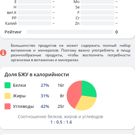
E
~
Mo
~
H
~
Se
~
вит.К
~
F
~
PP
~
Cr
~
Калий
~
Zn
~
Рейтинг
0
Большинство продуктов не может содержать полный набор
витаминов и минералов. Поэтому важно употреблять в пищу
разннообразные продукты, чтобы восполнять потребности
организма в витаминах и минералах.
Доля БЖУ в калорийности
Белки
27
%
16
г
Жиры
31
%
8
г
Углеводы
42
%
25
г
Соотношение белков, жиров и углеводов
1 : 0.5 : 1.6