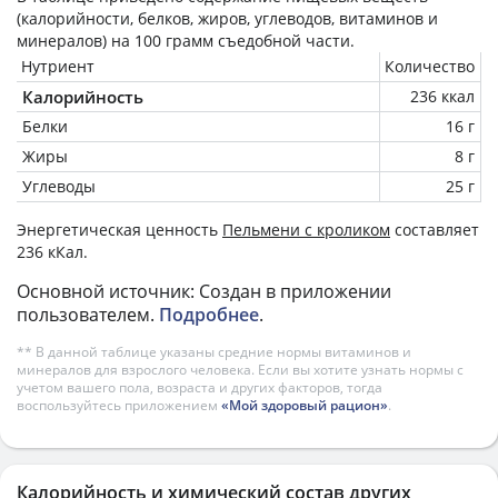
(калорийности, белков, жиров, углеводов, витаминов и
минералов) на
100 грамм
съедобной части.
Нутриент
Количество
Калорийность
236 ккал
Белки
16 г
Жиры
8 г
Углеводы
25 г
Энергетическая ценность
Пельмени с кроликом
составляет
236 кКал.
Основной источник: Создан в приложении
пользователем.
Подробнее
.
** В данной таблице указаны средние нормы витаминов и
минералов для взрослого человека. Если вы хотите узнать нормы с
учетом вашего пола, возраста и других факторов, тогда
воспользуйтесь приложением
«Мой здоровый рацион»
.
Калорийность и химический состав других