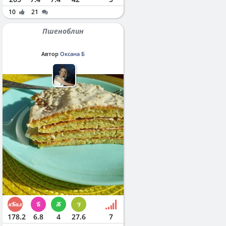
10
21
Пшеноблин
Автор
Оксана Б
178.2
6.8
4
27.6
7