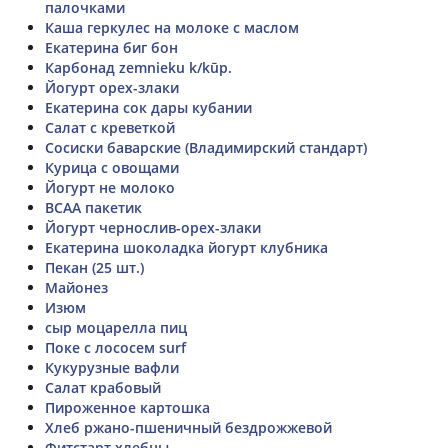
палочками
Каша геркулес на молоке с маслом
Екатерина биг бон
Карбонад zemnieku k/kūp.
Йогурт орех-злаки
Екатерина сок дары кубании
Салат с креветкой
Сосиски баварские (Владимирский стандарт)
Курица с овощами
Йогурт не молоко
BCAA пакетик
Йогурт чернослив-орех-злаки
Екатерина шоколадка йогурт клубника
Пекан (25 шт.)
Майонез
Изюм
сыр моцарелла пиц
Поке с лососем surf
Кукурузные вафли
Салат крабовый
Пироженное картошка
Хлеб ржано-пшеничный бездрожжевой
Фитстарт хлебцы