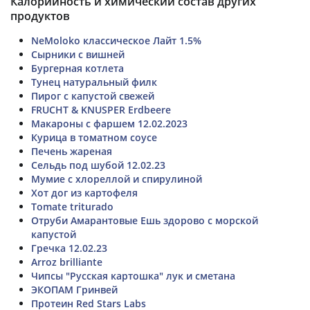
Калорийность и химический состав других
продуктов
NeMoloko классическое Лайт 1.5%
Сырники с вишней
Бургерная котлета
Тунец натуральный филк
Пирог с капустой свежей
FRUCHT & KNUSPER Erdbeere
Макароны с фаршем 12.02.2023
Курица в томатном соусе
Печень жареная
Сельдь под шубой 12.02.23
Мумие с хлореллой и спирулиной
Хот дог из картофеля
Tomate triturado
Отруби Амарантовые Ешь здорово с морской
капустой
Гречка 12.02.23
Arroz brilliante
Чипсы "Русская картошка" лук и сметана
ЭКОПАМ Гринвей
Протеин Red Stars Labs