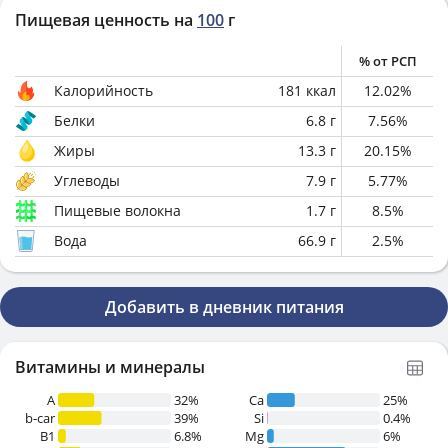
Пищевая ценность на
100
г
% от РСП
Калорийность
181
ккал
12.02
%
Белки
6.8
г
7.56
%
Жиры
13.3
г
20.15
%
Углеводы
7.9
г
5.77
%
Пищевые волокна
1.7
г
8.5
%
Вода
66.9
г
2.5
%
Добавить в дневник питания
Витамины и минералы
A
32%
Ca
25%
b-car
39%
Si
0.4%
В1
6.8%
Mg
6%