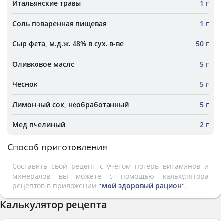
Итальянские травы
1 г
Соль поваренная пищевая
1 г
Сыр фета, м.д.ж. 48% в сух. в-ве
50 г
Оливковое масло
5 г
Чеснок
5 г
Лимонный сок, необработанный
5 г
Мед пчелиный
2 г
Способ приготовления
Составить свой рецепт с учетом потерь витаминов и
минералов вы можете с помощью калькулятора
рецептов в приложении
"Мой здоровый рацион"
.
Калькулятор рецепта