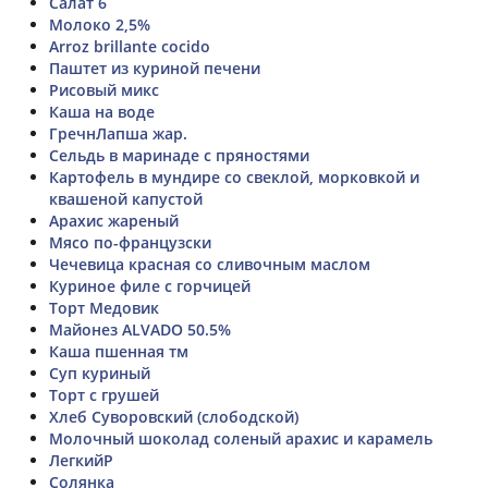
Салат 6
Молоко 2,5%
Arroz brillante cocido
Паштет из куриной печени
Рисовый микс
Каша на воде
ГречнЛапша жар.
Сельдь в маринаде с пряностями
Картофель в мундире со свеклой, морковкой и
квашеной капустой
Арахис жареный
Мясо по-французски
Чечевица красная со сливочным маслом
Куриное филе с горчицей
Торт Медовик
Майонез ALVADO 50.5%
Каша пшенная тм
Суп куриный
Торт с грушей
Хлеб Суворовский (слободской)
Молочный шоколад соленый арахис и карамель
ЛегкийР
Солянка