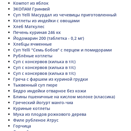
Компот из яблок
ЭКОПАМ Гринвей
Суп Yelli Масурдал из чечевицы приготовленный
Котлеты из индейки с овощами
Хлеб Маткулес
Печень куриная 246 кк
Йодомарин 200 (таблетка - 0,2 мг)
Хлебцы ячменные
Суп Yelli "Семь бобов" с перцем и помидорами
Рублёные котлеты
Суп с консервов (килька в т/с)
Суп с консервов (килька в т/с)
Суп с консервов (килька в т/с)
Греча с фаршем из куриной грудки
Тыквенный суп пюре
Бедро индейки отварное без кожи
Блины пшеничные на кислом молоке (классика)
Греческий йогурт манго-чиа
Куриные котлеты
Мука из плодов рожкового дерева
Филе рубленое Атрус
Горчица