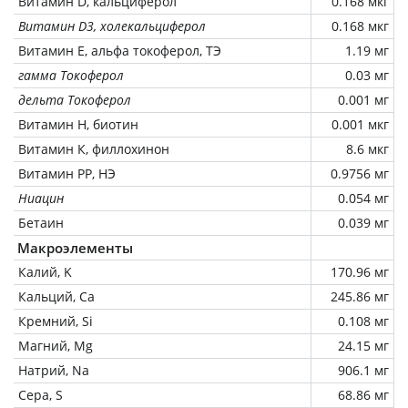
Витамин D, кальциферол
0.168 мкг
Витамин D3, холекальциферол
0.168 мкг
Витамин Е, альфа токоферол, ТЭ
1.19 мг
гамма Токоферол
0.03 мг
дельта Токоферол
0.001 мг
Витамин Н, биотин
0.001 мкг
Витамин К, филлохинон
8.6 мкг
Витамин РР, НЭ
0.9756 мг
Ниацин
0.054 мг
Бетаин
0.039 мг
Макроэлементы
Калий, K
170.96 мг
Кальций, Ca
245.86 мг
Кремний, Si
0.108 мг
Магний, Mg
24.15 мг
Натрий, Na
906.1 мг
Сера, S
68.86 мг