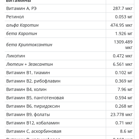
Витамин А, РЭ
287.7 мкг
Ретинол
0.053 мг
альфа Каротин
474.95 мкг
бета Каротин
1.926 мг
1309.489
бета Криптоксантин
мкг
Ликопин
0.472 мкг
Лютеин + Зеаксантин
6.561 мкг
Витамин В1, тиамин
0.102 мг
Витамин В2, рибофлавин
0.369 мг
Витамин В4, холин
7.96 мг
Витамин В5, пантотеновая
0.594 мг
Витамин В6, пиридоксин
0.268 мг
Витамин В9, фолаты
23.778 мкг
Витамин В12, кобаламин
0.71 мкг
Витамин C, аскорбиновая
8.6 мг