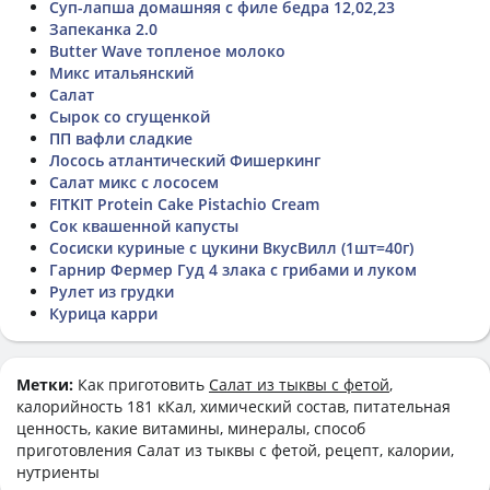
Суп-лапша домашняя с филе бедра 12,02,23
Запеканка 2.0
Butter Wave топленое молоко
Микс итальянский
Салат
Сырок со сгущенкой
ПП вафли сладкие
Лосось атлантический Фишеркинг
Салат микс с лососем
FITKIT Protein Cake Pistachio Cream
Сок квашенной капусты
Сосиски куриные с цукини ВкусВилл (1шт=40г)
Гарнир Фермер Гуд 4 злака с грибами и луком
Рулет из грудки
Курица карри
Метки:
Как приготовить
Салат из тыквы с фетой
,
калорийность 181 кКал, химический состав, питательная
ценность, какие витамины, минералы, способ
приготовления Салат из тыквы с фетой, рецепт, калории,
нутриенты