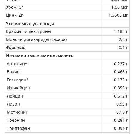
Хром, Cr
1.68 мкг
Цинк, Zn
1.3505 мг
Усвояемые углеводы
Крахмал и декстрины
1.185 г
Моно- и дисахариды (сахара)
2.4 г
Фруктоза
0.1 г
Незаменимые аминокислоты
Аргинин*
0.227 г
Валин
0.468 г
Гистидин*
0.175 г
Изолейцин
0.355 г
Лейцин
0.612 г
Лизин
0.53 г
Метионин
0.16 г
Треонин
0.281 г
Триптофан
0.091 г