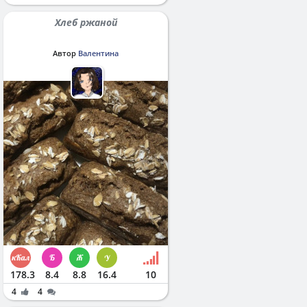
Хлеб ржаной
Автор
Валентина
178.3
8.4
8.8
16.4
10
4
4