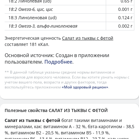
18:2 Линолевая (ud)
0.65 г
18:2 Омега-6, цис, цис
0.001 г
18:3 Линоленовая (ud)
0.124 г
18:3 Омега-3, альфа-линоленовая
0.002 г
Энергетическая ценность
Салат из тыквы с фетой
составляет 181 кКал.
Основной источник: Создан в приложении
пользователем.
Подробнее
.
** В данной таблице указаны средние нормы витаминов и
минералов для взрослого человека. Если вы хотите узнать нормы с
учетом вашего пола, возраста и других факторов, тогда
воспользуйтесь приложением
«Мой здоровый рацион»
.
Полезные свойства САЛАТ ИЗ ТЫКВЫ С ФЕТОЙ
Салат из тыквы с фетой
богат такими витаминами и
минералами, как: витамином А - 32 %, бэта-каротином - 38,5
%, витамином B2 - 20,5 %, витамином B5 - 11,9 %,
витамином B6 - 13,4 %, витамином B12 - 23,7 %, кальцием -