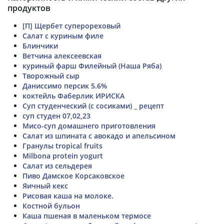
продуктов
[П] Щербет суперореховый
Салат с куриным филе
Блинчики
Ветчина алексеевская
куриный фарш Филейный (Наша Ряба)
Творожный сыр
Даниссимо персик 5.6%
коктейль Фаберлик ИРИСКА
Суп студенческий (с сосиками) _ рецепт
суп студен 07,02,23
Мисо-суп домашнего приготовления
Салат из шпината с авокадо и апельсином
Гранулы tropical fruits
Milbona protein yogurt
Салат из сельдерея
Пиво Дамское Корсаковское
Яичный кекс
Рисовая каша на молоке.
Костной бульон
Каша пшеная в маленьком термосе