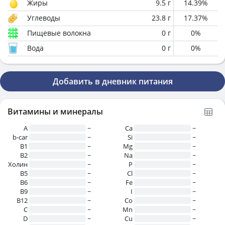
Жиры
9.5
г
14.39
%
Углеводы
23.8
г
17.37
%
Пищевые волокна
0
г
0
%
Вода
0
г
0
%
Добавить в дневник питания
Витамины и минералы
A
~
Ca
~
b-car
~
Si
~
В1
~
Mg
~
B2
~
Na
~
Холин
~
P
~
B5
~
Cl
~
B6
~
Fe
~
B9
~
I
~
B12
~
Co
~
C
~
Mn
~
D
~
Cu
~