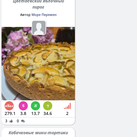
Цветаевский яблочный
пирог
Автор
Море Перемен
279.1
3.8
13.7
34.6
2
3
0
Кабачковые мини-тортики