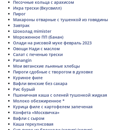
Песочные кольца с арахисом
Икра трески (Вкусвилл)
Пирог
Макароны отварные с тушенкой из говядины
Завтрак
Шоколад mimister
Мороженное ПП (банан)
Олади на рисовой муке февраль 2023
Овощи Нади с маслом
Салат с печенью трески
Panangin
Мои веганские льняные хлебцы
Пироги сдобные с творогом в духовке
Куриное филе
Вафли венские без сахара
Рис бурый
Пшеничная каша с оленей тушонкой жидкая
Молоко обезжиренное *
Курица филе с картофелем запеченая
Конфета «Москвичка»
Вафли с сыром
Каша геркулнсовая
Суп-пюре из брокколи (копия) (копия)