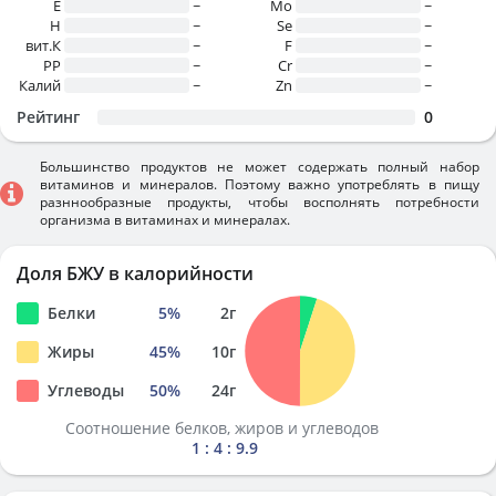
E
~
Mo
~
H
~
Se
~
вит.К
~
F
~
PP
~
Cr
~
Калий
~
Zn
~
Рейтинг
0
Большинство продуктов не может содержать полный набор
витаминов и минералов. Поэтому важно употреблять в пищу
разннообразные продукты, чтобы восполнять потребности
организма в витаминах и минералах.
Доля БЖУ в калорийности
Белки
5
%
2
г
Жиры
45
%
10
г
Углеводы
50
%
24
г
Соотношение белков, жиров и углеводов
1 : 4 : 9.9