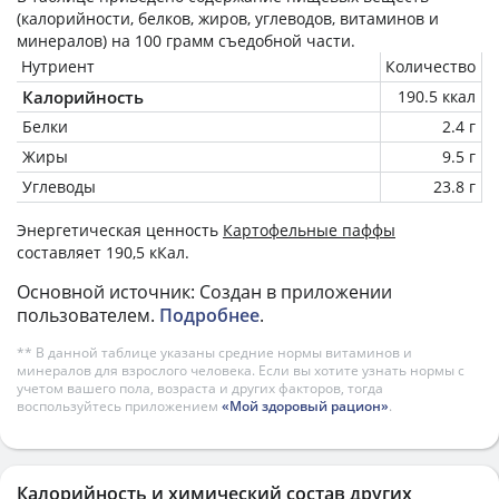
(калорийности, белков, жиров, углеводов, витаминов и
минералов) на
100 грамм
съедобной части.
Нутриент
Количество
Калорийность
190.5 ккал
Белки
2.4 г
Жиры
9.5 г
Углеводы
23.8 г
Энергетическая ценность
Картофельные паффы
составляет 190,5 кКал.
Основной источник: Создан в приложении
пользователем.
Подробнее
.
** В данной таблице указаны средние нормы витаминов и
минералов для взрослого человека. Если вы хотите узнать нормы с
учетом вашего пола, возраста и других факторов, тогда
воспользуйтесь приложением
«Мой здоровый рацион»
.
Калорийность и химический состав других