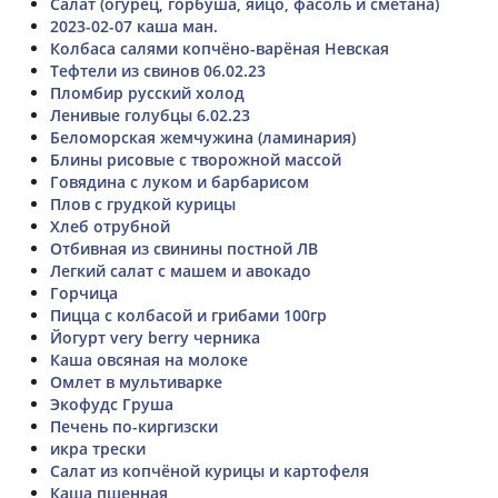
Салат (огурец, горбуша, яйцо, фасоль и сметана)
2023-02-07 каша ман.
Колбаса салями копчёно-варёная Невская
Тефтели из свинов 06.02.23
Пломбир русский холод
Ленивые голубцы 6.02.23
Беломорская жемчужина (ламинария)
Блины рисовые с творожной массой
Говядина с луком и барбарисом
Плов с грудкой курицы
Хлеб отрубной
Отбивная из свинины постной ЛВ
Легкий салат с машем и авокадо
Горчица
Пицца с колбасой и грибами 100гр
Йогурт very berry черника
Каша овсяная на молоке
Омлет в мультиварке
Экофудс Груша
Печень по-киргизски
икра трески
Салат из копчёной курицы и картофеля
Каша пшенная