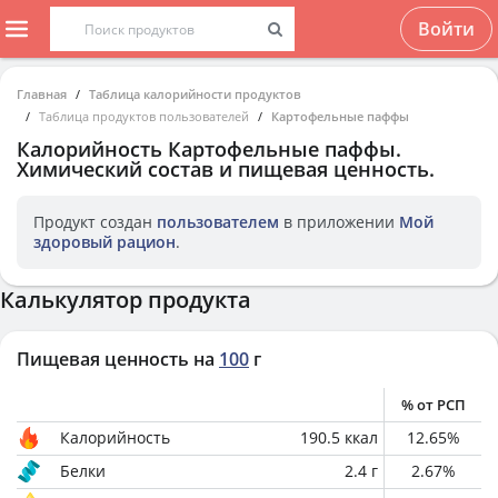
Войти
Главная
Таблица калорийности продуктов
Таблица продуктов пользователей
Картофельные паффы
Калорийность
Картофельные паффы
.
Химический состав и пищевая ценность.
Продукт создан
пользователем
в приложении
Мой
здоровый рацион
.
Калькулятор продукта
Пищевая ценность на
100
г
% от РСП
Калорийность
190.5
ккал
12.65
%
Белки
2.4
г
2.67
%