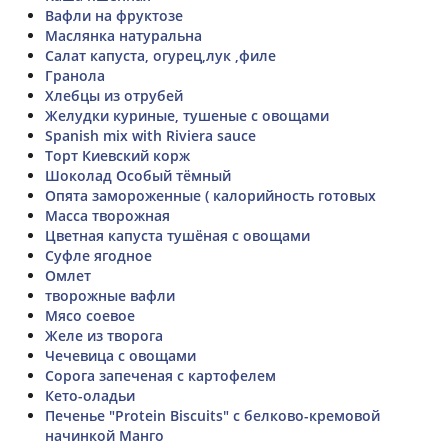
Вафли на фруктозе
Маслянка натуральна
Салат капуста, огурец,лук ,филе
Гранола
Хлебцы из отрубей
Желудки куриные, тушеные с овощами
Spanish mix with Riviera sauce
Торт Киевский корж
Шоколад Особый тёмный
Опята замороженные ( калорийность готовых
Масса творожная
Цветная капуста тушёная с овощами
Суфле ягодное
Омлет
творожные вафли
Мясо соевое
Желе из творога
Чечевица с овощами
Сорога запеченая с картофелем
Кето-оладьи
Печенье "Protein Biscuits" с белково-кремовой
начинкой Манго