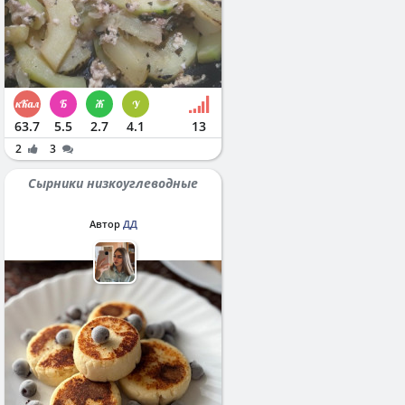
63.7
5.5
2.7
4.1
13
2
3
Сырники низкоуглеводные
Автор
ДД