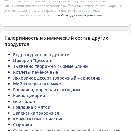
** В данной таблице указаны средние нормы витаминов и
минералов для взрослого человека. Если вы хотите узнать нормы с
учетом вашего пола, возраста и других факторов, тогда
воспользуйтесь приложением
«Мой здоровый рацион»
.
Калорийность и химический состав других
продуктов
Бедро куринное в духовке
Цикорий "Цикорич"
Тыквенно-творожно-сырные блины
Котлеты печёночные
Ляховичок десерт творожный Чернослив
Мойва жареная в муке
Говядина, жаренная с овощами
Какао-цикорий
сыр яблоч
Говядина с мятой
Запеканка творожная
Конфета Птица Счастья
Сырники
Солянка в мультиварке с картошкой и сосискаами