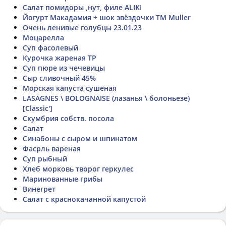
Салат помидоры ,нут, филе ALIKI
Йогурт Макадамия + шок звёздочки TM Muller
Очень ленивые голубцы 23.01.23
Моцарелла
Суп фасолевый
Курочка жареная ТР
Суп пюре из чечевицы
Сыр сливочный 45%
Морская капуста сушеная
LASAGNES \ BOLOGNAISE (лазанья \ болоньезе)
[Classic']
Скумбрия собств. посола
Салат
Синабоны с сыром и шпинатом
Фасрль вареная
Суп рыбный
Хлеб морковь творог геркулес
Маринованные грибы
Винегрет
Салат с краснокачанной капустой