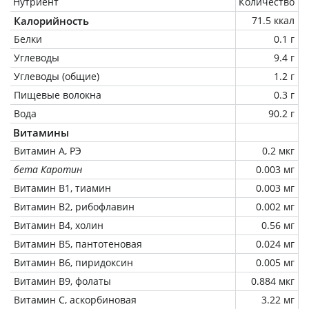
Нутриент
Количество
Калорийность
71.5 ккал
Белки
0.1 г
Углеводы
9.4 г
Углеводы (общие)
1.2 г
Пищевые волокна
0.3 г
Вода
90.2 г
Витамины
Витамин А, РЭ
0.2 мкг
бета Каротин
0.003 мг
Витамин В1, тиамин
0.003 мг
Витамин В2, рибофлавин
0.002 мг
Витамин В4, холин
0.56 мг
Витамин В5, пантотеновая
0.024 мг
Витамин В6, пиридоксин
0.005 мг
Витамин В9, фолаты
0.884 мкг
Витамин C, аскорбиновая
3.22 мг