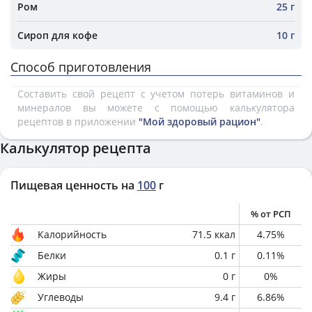
Ром
25 г
Сироп для кофе
10 г
Способ приготовления
Составить свой рецепт с учетом потерь витаминов и
минералов вы можете с помощью калькулятора
рецептов в приложении
"Мой здоровый рацион"
.
Калькулятор рецепта
Пищевая ценность на
100
г
% от РСП
Калорийность
71.5
ккал
4.75
%
Белки
0.1
г
0.11
%
Жиры
0
г
0
%
Углеводы
9.4
г
6.86
%