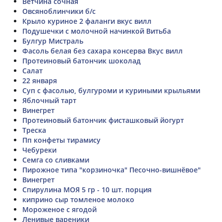
Ветчина сочная
Овсяноблинчики б/с
Крыло куриное 2 фаланги вкус вилл
Подушечки с молочной начинкой Витьба
Булгур Мистраль
Фасоль белая без сахара консерва Вкус вилл
Протеиновый батончик шоколад
Салат
22 января
Суп с фасолью, булгуроми и куриными крыльями
Яблочный тарт
Винегрет
Протеиновый батончик фисташковый йогурт
Треска
Пп конфеты тирамису
Чебуреки
Семга со сливками
Пирожное типа "корзиночка" Песочно-вишнёвое"
Винегрет
Спирулина МОЯ 5 гр - 10 шт. порция
киприно сыр томленое молоко
Мороженое с ягодой
Ленивые вареники