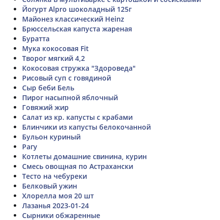
Йогурт Alpro шоколадный 125г
Майонез классический Heinz
Брюссельская капуста жареная
Буратта
Мука кокосовая Fit
Творог мягкий 4,2
Кокосовая стружка "Здороведа"
Рисовый суп с говядиной
Сыр беби Бель
Пирог насыпной яблочный
Говяжий жир
Салат из кр. капусты с крабами
Блинчики из капусты белокочанной
Бульон куриный
Рагу
Котлеты домашние свинина, курин
Смесь овощная по Астрахански
Тесто на чебуреки
Белковый ужин
Хлорелла моя 20 шт
Лазанья 2023-01-24
Сырники обжаренные