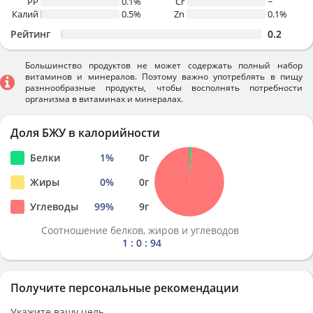
PP
0.1%
Cr
~
Калий
0.5%
Zn
0.1%
Рейтинг
0.2
Большинство продуктов не может содержать полный набор
витаминов и минералов. Поэтому важно употреблять в пищу
разннообразные продукты, чтобы восполнять потребности
организма в витаминах и минералах.
Доля БЖУ в калорийности
Белки
1
%
0
г
Жиры
0
%
0
г
Углеводы
99
%
9
г
Соотношение белков, жиров и углеводов
1 : 0 : 94
Получите персональные рекомендации
Укажите вашу цель