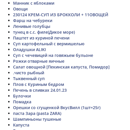
Манник с яблоками
Овощи
230124 КРЕМ-СУП ИЗ БРОККОЛИ + 11ОВОЩЕЙ
Фарш на чебуреки
Ленивые голубцы
тунец в с.с. филе(Дикое море)
Паштет из куриной печени
Суп картофельный с вермишелью
Оладушки ALIKI
Суп с чечевицей на говяжьем бульоне
Рожки отварные яичные
Салат овощной [Пекинская капуста, Помидор]
.чисто рыбный
Тыквенный суп
Плов с Куриным бедром
Печень в сливках 24.01.23
Булочки
Помадка
Орешки со сгущенкой ВкусВилл (1шт=25г)
паста Зара (pasta ZARA)
Шампиньоны тушеные
Капуста