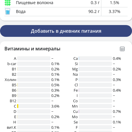
Пищевые волокна
0.3
г
1.5
%
Вода
90.2
г
3.37
%
Добавить в дневник питания
Витамины и минералы
A
~
Ca
0.4%
b-car
0.1%
Si
~
В1
0.2%
Mg
0.2%
B2
0.1%
Na
~
Холин
0.1%
P
0.3%
B5
0.5%
Cl
~
B6
0.3%
Fe
0.4%
B9
0.2%
I
~
B12
~
Co
~
C
3.6%
Mn
~
D
~
Cu
0.7%
E
0.2%
Mo
~
H
~
Se
0.1%
вит.К
0.1%
F
~