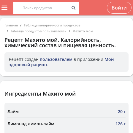
Войти
Главная
Таблица калорийности продуктов
Таблица продуктов пользователей
Махито мой
Рецепт
Махито мой
. Калорийность,
химический состав и пищевая ценность.
Рецепт создан
пользователем
в приложении
Мой
здоровый рацион
.
Ингредиенты Махито мой
Лайм
20 г
Лимонад лимон-лайм
126 г