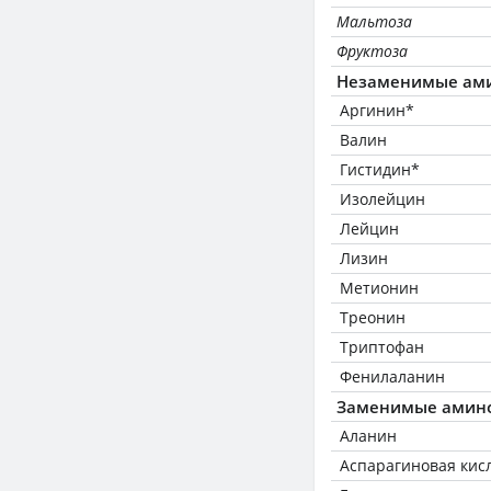
Мальтоза
Фруктоза
Незаменимые ам
Аргинин*
Валин
Гистидин*
Изолейцин
Лейцин
Лизин
Метионин
Треонин
Триптофан
Фенилаланин
Заменимые амин
Аланин
Аспарагиновая кис