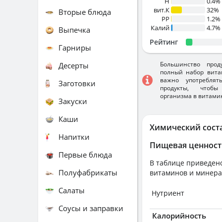
H
0.4%
вит.К
32%
Вторые блюда
PP
1.2%
Калий
4.7%
Выпечка
Рейтинг
Гарниры
Большинство прод
Десерты
полный набор вита
важно употребля
Заготовки
продукты, чтобы
организма в витами
Закуски
Каши
Химический сост
Напитки
Пищевая ценност
Первые блюда
В таблице приведено
Полуфабрикаты
витаминов и минера
Салаты
Нутриент
Соусы и заправки
Калорийность