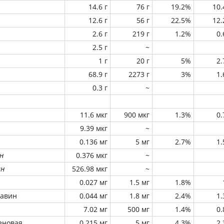
14.6 г
76 г
19.2%
10
12.6 г
56 г
22.5%
12
2.6 г
219 г
1.2%
0
2.5 г
~
1 г
20 г
5%
2
68.9 г
2273 г
3%
1
0.3 г
~
11.6 мкг
900 мкг
1.3%
0
9.39 мкг
~
0.136 мг
5 мг
2.7%
1
н
0.376 мкг
~
ин
526.98 мкг
~
0.027 мг
1.5 мг
1.8%
лавин
0.044 мг
1.8 мг
2.4%
1
7.02 мг
500 мг
1.4%
0
еновая
0.215 мг
5 мг
4.3%
2