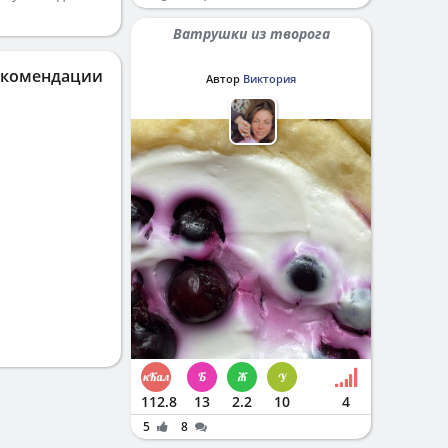
Ватрушки из творога
екомендации
Автор
Виктория
112.8
13
2.2
10
4
5
8