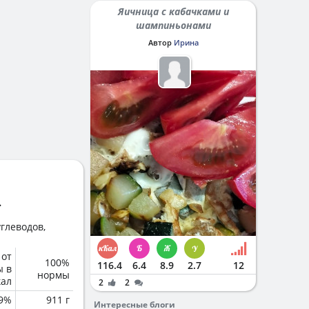
Яичница с кабачками и
шампиньонами
Автор
Ирина
.
глеводов,
 от
100%
116.4
6.4
8.9
2.7
12
ы в
нормы
кал
2
2
.9%
911 г
Интересные блоги