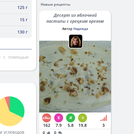
Новые рецепты
125 г
Десерт из яблочной
15 г
пастилы с грецким орехом
Автор
Надежда
130 г
те с помощью
162
7.9
5.8
19.8
3
и углеводов
0
0