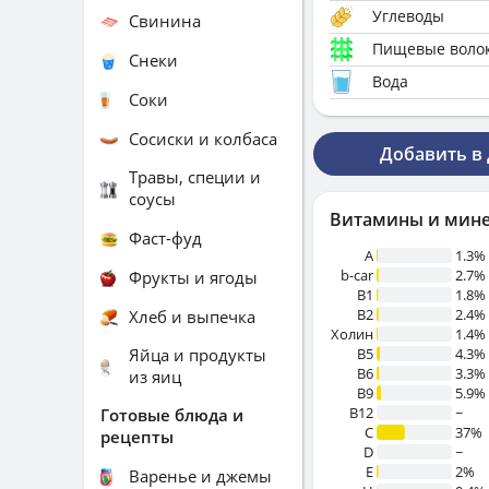
Углеводы
Свинина
Пищевые воло
Снеки
Вода
Соки
Сосиски и колбаса
Добавить в
Травы, специи и
соусы
Витамины и мин
Фаст-фуд
A
1.3%
b-car
2.7%
Фрукты и ягоды
В1
1.8%
B2
2.4%
Хлеб и выпечка
Холин
1.4%
Яйца и продукты
B5
4.3%
B6
3.3%
из яиц
B9
5.9%
B12
~
Готовые блюда и
C
37%
рецепты
D
~
E
2%
Варенье и джемы