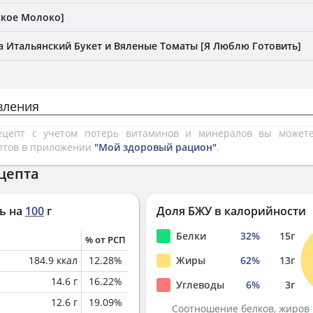
ское Молоко]
а Итальянский Букет и Вяленые Томаты [Я Люблю Готовить]
вления
рецепт с учетом потерь витаминов и минералов вы може
птов в приложении
"Мой здоровый рацион"
.
цепта
ь на
100
г
Доля БЖУ в калорийности
Белки
32
%
15
г
% от РСП
184.9
ккал
12.28
%
Жиры
62
%
13
г
14.6
г
16.22
%
Углеводы
6
%
3
г
12.6
г
19.09
%
Соотношение белков, жиров 