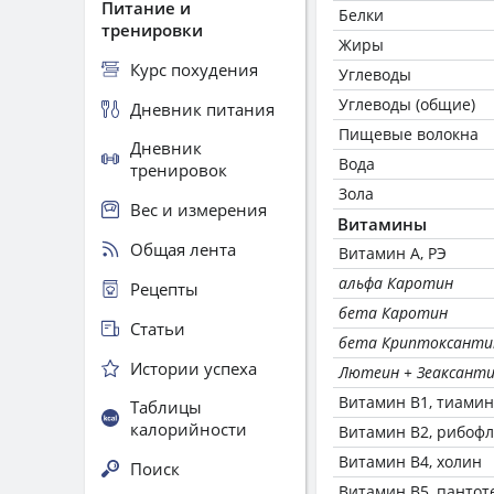
Питание и
Белки
тренировки
Жиры
Курс похудения
Углеводы
Углеводы (общие)
Дневник питания
Пищевые волокна
Дневник
Вода
тренировок
Зола
Вес и измерения
Витамины
Общая лента
Витамин А, РЭ
альфа Каротин
Рецепты
бета Каротин
Статьи
бета Криптоксанти
Истории успеха
Лютеин + Зеаксант
Витамин В1, тиамин
Таблицы
калорийности
Витамин В2, рибоф
Витамин В4, холин
Поиск
Витамин В5, пантот