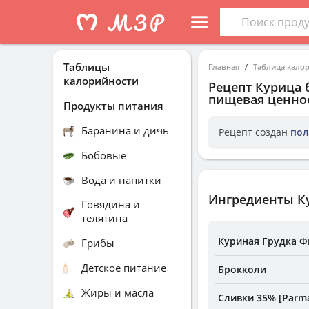
Таблицы
Главная
Таблица кало
калорийности
Рецепт
Курица 
пищевая ценнос
Продукты питания
Баранина и дичь
Рецепт создан
пол
Бобовые
Вода и напитки
Ингредиенты К
Говядина и
телятина
Куриная Грудка Ф
Грибы
Детское питание
Брокколи
Жиры и масла
Сливки 35% [Parma