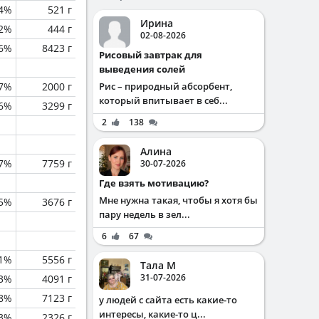
.4%
521 г
Ирина
.2%
444 г
02-08-2026
.6%
8423 г
Рисовый завтрак для
выведения солей
.7%
2000 г
Рис – природный абсорбент,
который впитывает в себ...
.6%
3299 г
2
138
Алина
.7%
7759 г
30-07-2026
Где взять мотивацию?
Мне нужна такая, чтобы я хотя бы
.5%
3676 г
пару недель в зел...
6
67
1%
5556 г
Тала М
31-07-2026
.3%
4091 г
.8%
7123 г
у людей с сайта есть какие-то
интересы, какие-то ц...
.3%
2326 г