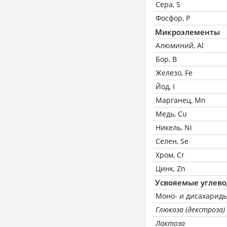
Сера, S
Фосфор, P
Микроэлементы
Алюминий, Al
Бор, B
Железо, Fe
Йод, I
Марганец, Mn
Медь, Cu
Никель, Ni
Селен, Se
Хром, Cr
Цинк, Zn
Усвояемые углев
Моно- и дисахариды
Глюкоза (декстроза)
Лактоза