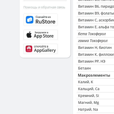
Витамин В6, пирид
Помощь и обратная связь
Витамин В9, фолаты
Витамин C, аскорби
Витамин Е, альфа т
бета Токоферол
гамма Токоферол
Витамин Н, биотин
Витамин К, филлох
Витамин РР, НЭ
Бетаин
Макроэлементы
Калий, K
Кальций, Ca
Кремний, Si
Магний, Mg
Натрий, Na