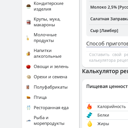
Кондитерские
Молоко 2,5% [Рус
изделия
Крупы, мука,
Салатная Заправк
макароны
Сыр [Ламбер]
Молочные
продукты
Способ пригото
Напитки
Составить свой 
алкогольные
калькулятора реце
Овощи и зелень
Калькулятор ре
Орехи и семена
Пищевая ценност
Полуфабрикаты
Птица
Калорийность
Ресторанная еда
Белки
Рыба и
морепродукты
Жиры