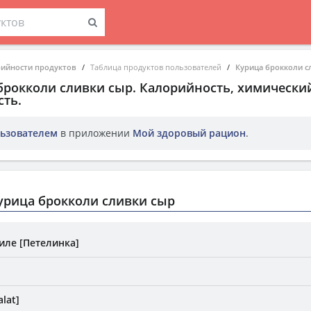
рийности продуктов
Таблица продуктов пользователей
Курица брокколи с
брокколи сливки сыр
. Калорийность, химический
ть.
ьзователем
в приложении
Мой здоровый рацион
.
урица брокколи сливки сыр
иле [Петелинка]
lat]