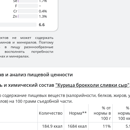
Se
1.7%
F
~
Cr
0.4%
Zn
1.3%
6.6
уктов не может содержать
минов и минералов. Поэтому
ть в пищу разннообразные
 восполнять потребности
нах и минералах.
ав и анализ пищевой ценности
ь и химический состав
"Курица брокколи сливки сыр"
 содержание пищевых веществ (калорийности, белков, жиров, у
лов) на
100 грамм
съедобной части.
% от
%
Количество
Норма**
нормы в
норм
100 г
100 к
184.9 ккал
1684 ккал
11%
5