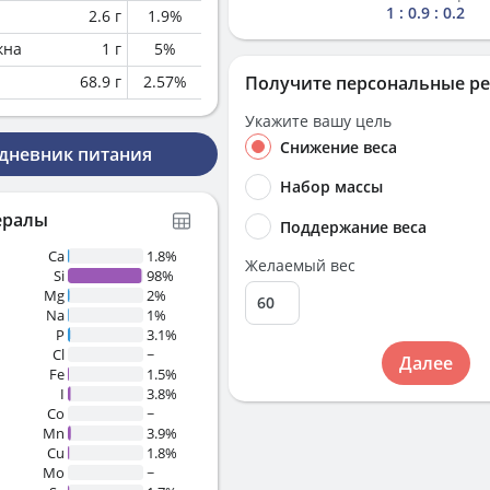
1 : 0.9 : 0.2
2.6
г
1.9
%
кна
1
г
5
%
68.9
г
2.57
%
Получите персональные р
Укажите вашу цель
Снижение веса
 дневник питания
Набор массы
ералы
Поддержание веса
Ca
1.8%
Желаемый вес
Si
98%
Mg
2%
Na
1%
P
3.1%
Cl
~
Далее
Fe
1.5%
I
3.8%
Co
~
Mn
3.9%
Cu
1.8%
Mo
~