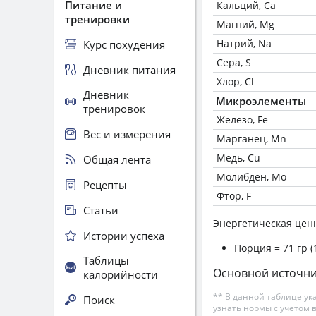
Питание и
Кальций, Ca
тренировки
Магний, Mg
Натрий, Na
Курс похудения
Сера, S
Дневник питания
Хлор, Cl
Дневник
Микроэлементы
тренировок
Железо, Fe
Вес и измерения
Марганец, Mn
Медь, Cu
Общая лента
Молибден, Mo
Рецепты
Фтор, F
Статьи
Энергетическая цен
Истории успеха
Порция = 71 гр (
Таблицы
Основной источни
калорийности
** В данной таблице ук
Поиск
узнать нормы с учетом 