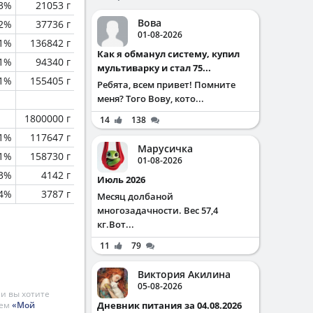
.3%
21053 г
Вова
.2%
37736 г
01-08-2026
.1%
136842 г
Как я обманул систему, купил
.1%
94340 г
мультиварку и стал 75...
.1%
155405 г
Ребята, всем привет! Помните
меня? Того Вову, кото...
1800000 г
14
138
.1%
117647 г
Марусичка
.1%
158730 г
01-08-2026
.3%
4142 г
Июль 2026
.4%
3787 г
Месяц долбаной
многозадачности. Вес 57,4
кг.Вот...
11
79
Виктория Акилина
05-08-2026
и вы хотите
ием
«Мой
Дневник питания за 04.08.2026