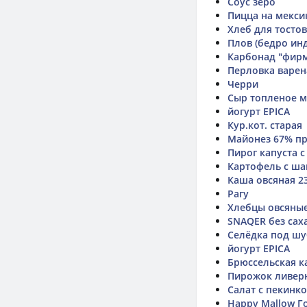
Соус зеро
Пицца на мекси
Хлеб для тостов
Плов (бедро инд
Карбонад "фир
Перловка варен
Черри
Сыр топленое 
йогурт EPICA
Кур.кот. старая
Майонез 67% п
Пирог капуста 
Картофель с ш
Каша овсяная 23
Рагу
Хлебцы овсяны
SNAQER без саха
Селёдка под ш
йогурт EPICA
Брюссельская к
Пирожок ливер
Салат с пекинк
Happy Mallow Г