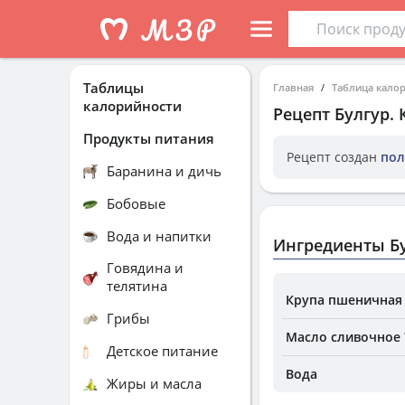
Таблицы
Главная
Таблица кало
калорийности
Рецепт
Булгур
.
Продукты питания
Рецепт создан
пол
Баранина и дичь
Бобовые
Вода и напитки
Ингредиенты Б
Говядина и
телятина
Крупа пшеничная
Грибы
Масло сливочное 
Детское питание
Вода
Жиры и масла