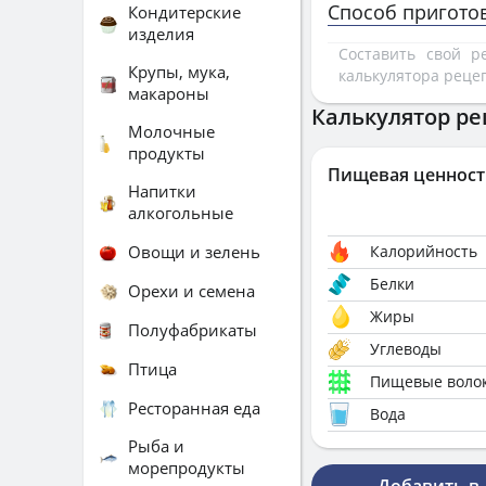
Способ пригото
Кондитерские
изделия
Составить свой 
Крупы, мука,
калькулятора реце
макароны
Калькулятор ре
Молочные
продукты
Пищевая ценност
Напитки
алкогольные
Овощи и зелень
Калорийность
Белки
Орехи и семена
Жиры
Полуфабрикаты
Углеводы
Птица
Пищевые воло
Ресторанная еда
Вода
Рыба и
морепродукты