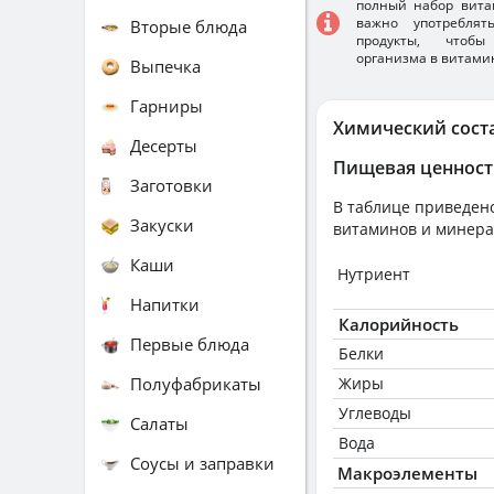
полный набор вита
важно употребля
Вторые блюда
продукты, чтобы
организма в витами
Выпечка
Гарниры
Химический сост
Десерты
Пищевая ценност
Заготовки
В таблице приведено
Закуски
витаминов и минера
Каши
Нутриент
Напитки
Калорийность
Первые блюда
Белки
Полуфабрикаты
Жиры
Углеводы
Салаты
Вода
Соусы и заправки
Макроэлементы