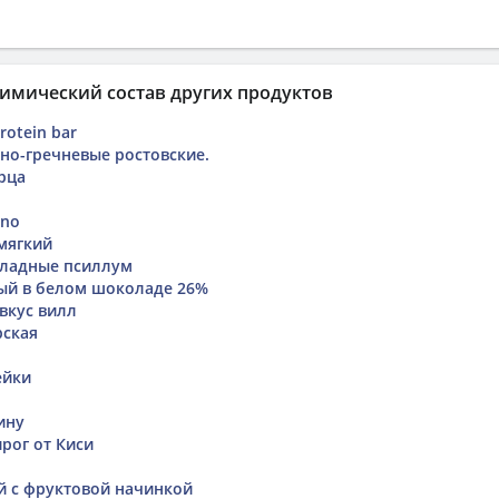
имический состав других продуктов
rotein bar
о-гречневые ростовские.
рца
ino
мягкий
ладные псиллум
ый в белом шоколаде 26%
вкус вилл
рская
ейки
ину
рог от Киси
й с фруктовой начинкой