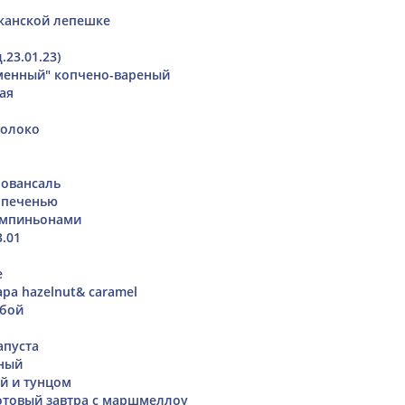
канской лепешке
.23.01.23)
менный" копчено-вареный
ая
молоко
ровансаль
с печенью
ампиньонами
.01
е
ра hazelnut& caramel
убой
апуста
ный
ой и тунцом
отовый завтра с маршмеллоу