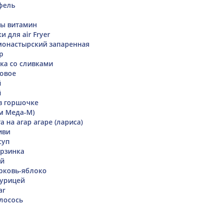
фель
ы витамин
 для air Fryer
монастырский запаренная
р
ка со сливками
овое
й
й
в горшочке
м Меда-М)
а на агар агаре (лариса)
иви
суп
орзинка
ей
рковь-яблоко
курицей
ar
лосось