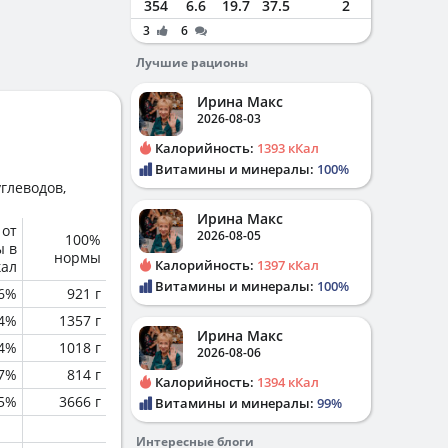
354
6.6
19.7
37.5
2
3
6
Лучшие рационы
Ирина Макс
2026-08-03
Калорийность:
1393 кКал
Витамины и минералы:
100%
глеводов,
Ирина Макс
 от
2026-08-05
100%
ы в
нормы
Калорийность:
1397 кКал
кал
Витамины и минералы:
100%
6%
921 г
4%
1357 г
Ирина Макс
.4%
1018 г
2026-08-06
.7%
814 г
Калорийность:
1394 кКал
.5%
3666 г
Витамины и минералы:
99%
Интересные блоги