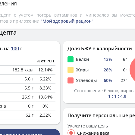
вления
рецепт с учетом потерь витаминов и минералов вы може
птов в приложении
"Мой здоровый рацион"
.
цепта
ь на
100
г
Доля БЖУ в калорийности
Белки
13
%
6
г
% от РСП
182.8
ккал
12.14
%
Жиры
28
%
6
г
5.6
г
6.22
%
Углеводы
60
%
27
г
5.5
г
8.33
%
Соотношение белков, жиров 
1 : 1 : 4.8
26.9
г
19.64
%
кна
0
г
0
%
62
г
2.32
%
Получите персональные р
Укажите вашу цель
Снижение веса