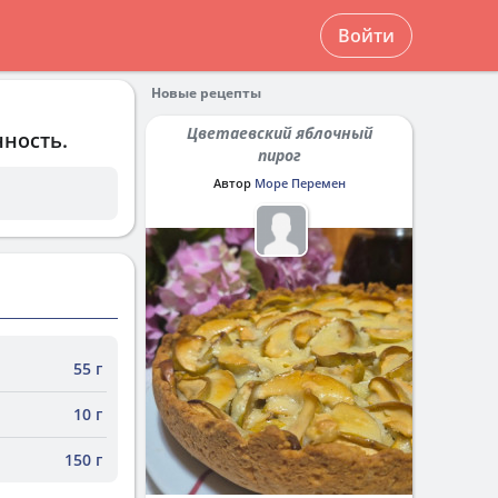
Войти
Новые рецепты
Цветаевский яблочный
нность.
пирог
Автор
Море Перемен
55 г
10 г
150 г