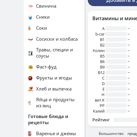
Добавить в
Свинина
Снеки
Витамины и мин
Соки
A
~
b-car
~
Сосиски и колбаса
В1
~
B2
~
Травы, специи и
Холин
~
соусы
B5
~
B6
~
Фаст-фуд
B9
~
B12
~
Фрукты и ягоды
C
~
D
~
Хлеб и выпечка
E
~
H
~
Яйца и продукты
вит.К
~
из яиц
PP
~
Калий
~
Готовые блюда и
Рейтинг
рецепты
Варенье и джемы
Большинство прод