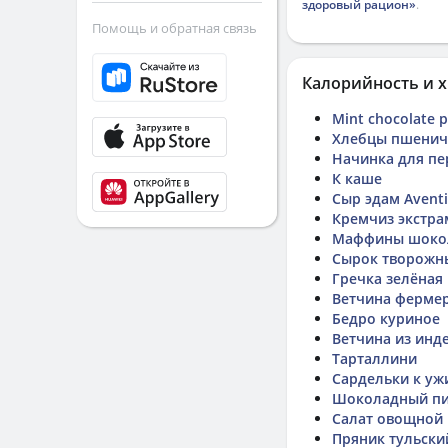
здоровый рацион»
.
Помощь и обратная связь
Калорийность и х
Mint chocolate p
Хлебцы пшеничн
Начинка для пе
К каше
Сыр эдам Avent
Кремчиз экстра
Маффины шоко
Сырок творожн
Гречка зелёная 
Ветчина ферме
Бедро куриное
Ветчина из инд
Тарталлини
Сардельки к уж
Шоколадный пи
Салат овощной
Пряник тульски