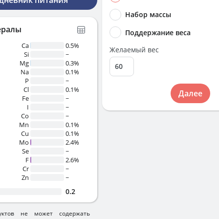
 дневник питания
Набор массы
ералы
Поддержание веса
Ca
0.5%
Желаемый вес
Si
~
Mg
0.3%
Na
0.1%
P
~
Cl
0.1%
Далее
Fe
~
I
~
Co
~
Mn
0.1%
Cu
0.1%
Mo
2.4%
Se
~
F
2.6%
Cr
~
Zn
~
0.2
уктов не может содержать