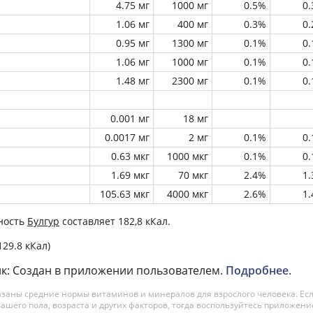
4.75 мг
1000 мг
0.5%
0
1.06 мг
400 мг
0.3%
0
0.95 мг
1300 мг
0.1%
0
1.06 мг
1000 мг
0.1%
0
1.48 мг
2300 мг
0.1%
0
0.001 мг
18 мг
0.0017 мг
2 мг
0.1%
0
0.63 мкг
1000 мкг
0.1%
0
1.69 мкг
70 мкг
2.4%
1
105.63 мкг
4000 мкг
2.6%
1
ность
Булгур
составляет 182,8 кКал.
129.8 кКал)
к: Создан в приложении пользователем.
Подробнее
.
азаны средние нормы витаминов и минералов для взрослого человека. Есл
вашего пола, возраста и других факторов, тогда воспользуйтесь приложен