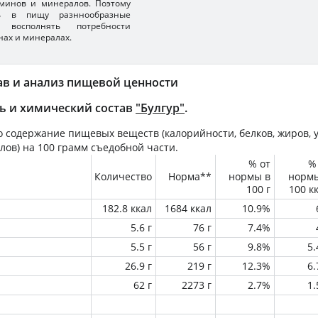
минов и минералов. Поэтому
ть в пищу разннообразные
 восполнять потребности
нах и минералах.
ав и анализ пищевой ценности
ь и химический состав
"Булгур"
.
 содержание пищевых веществ (калорийности, белков, жиров, у
лов) на
100 грамм
съедобной части.
% от
%
Количество
Норма**
нормы в
норм
100 г
100 к
182.8 ккал
1684 ккал
10.9%
5.6 г
76 г
7.4%
5.5 г
56 г
9.8%
5
26.9 г
219 г
12.3%
6
62 г
2273 г
2.7%
1