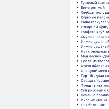
Тушеный карто
Винегрет мой
Хлебцы-молодц
Куриные палочки
Каша геркулес 
Отварной булгу
конфета клубни
Смузи апельсин
Инжир сушёны
Инжир сушёны
Нут с овощами 
Мёд лесной (До
Суфле из творог
Фреш яблоко-к
Овощной мисо 
Торт Ягодная к
Овощи с куриц
Фреш тыква-мо
Суп рисовый с 
Печенье bombb
Икра имитация 
Flax батончик