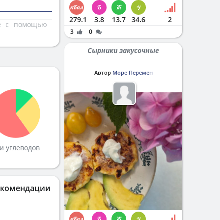
279.1
3.8
13.7
34.6
2
те с помощью
3
0
Сырники закусочные
Автор
Море Перемен
и углеводов
екомендации